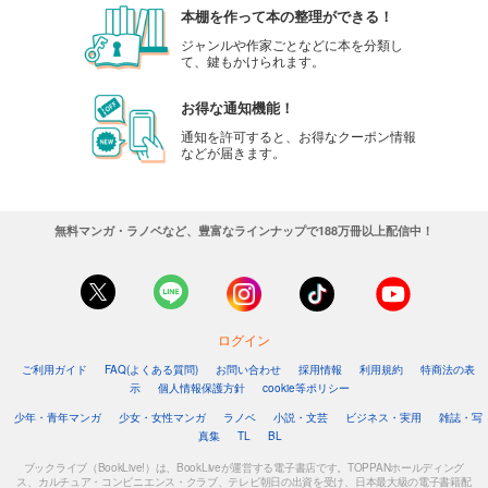
本棚を作って本の整理ができる！
ジャンルや作家ごとなどに本を分類し
て、鍵もかけられます。
お得な通知機能！
通知を許可すると、お得なクーポン情報
などが届きます。
無料マンガ・ラノベなど、豊富なラインナップで188万冊以上配信中！
ログイン
ご利用ガイド
FAQ(よくある質問)
お問い合わせ
採用情報
利用規約
特商法の表
示
個人情報保護方針
cookie等ポリシー
少年・青年マンガ
少女・女性マンガ
ラノベ
小説・文芸
ビジネス・実用
雑誌・写
真集
TL
BL
ブックライブ（BookLive!）は、BookLiveが運営する電子書店です。TOPPANホールディング
ス、カルチュア・コンビニエンス・クラブ、テレビ朝日の出資を受け、日本最大級の電子書籍配