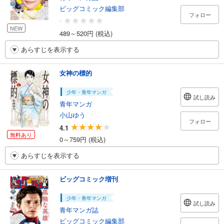
ビッグコミック編集部
フォロー
-
NEW
489～520円 (税込)
あらすじを表示する
女神の標的
少年・青年マンガ
試し読み
青年マンガ
小山ゆう
フォロー
4.1
無料あり
0～759円 (税込)
あらすじを表示する
ビッグコミック増刊
少年・青年マンガ
試し読み
青年マンガ誌
ビッグコミック編集部