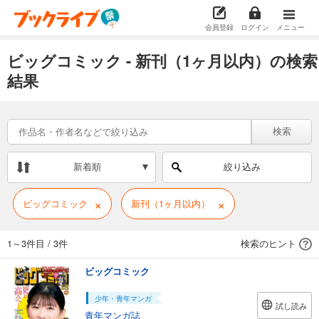
会員登録
ログイン
メニュー
ビッグコミック - 新刊（1ヶ月以内）の検索
結果
検索
新着順
絞り込み
×
×
ビッグコミック
新刊（1ヶ月以内）
1～3件目
/
3件
検索のヒント
ビッグコミック
少年・青年マンガ
試し読み
青年マンガ誌