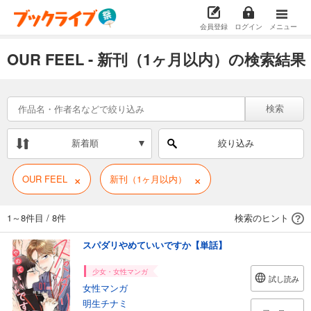
会員登録
ログイン
メニュー
OUR FEEL - 新刊（1ヶ月以内）の検索結果
検索
新着順
絞り込み
×
×
OUR FEEL
新刊（1ヶ月以内）
1～8件目
/
8件
検索のヒント
スパダリやめていいですか【単話】
少女・女性マンガ
試し読み
女性マンガ
明生チナミ