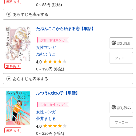
無料あり
0～88円 (税込)
あらすじを表示する
たぶんここから始まる恋【単話】
少女・女性マンガ
試し読み
女性マンガ
ねむようこ
フォロー
4.0
無料あり
0～198円 (税込)
あらすじを表示する
ふつうの女の子【単話】
少女・女性マンガ
試し読み
女性マンガ
蒼井まもる
フォロー
4.0
無料あり
0～220円 (税込)