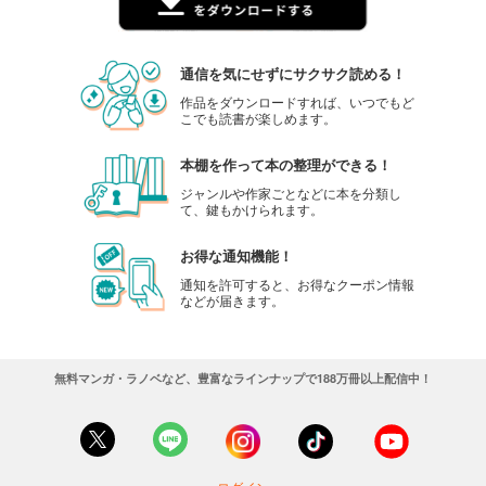
通信を気にせずにサクサク読める！
作品をダウンロードすれば、いつでもど
こでも読書が楽しめます。
本棚を作って本の整理ができる！
ジャンルや作家ごとなどに本を分類し
て、鍵もかけられます。
お得な通知機能！
通知を許可すると、お得なクーポン情報
などが届きます。
無料マンガ・ラノベなど、豊富なラインナップで188万冊以上配信中！