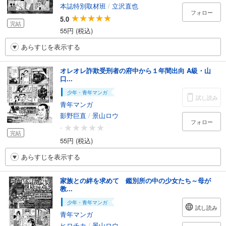
本誌特別取材班
/
立沢直也
フォロー
5.0
完結
55円 (税込)
あらすじを表示する
オレオレ詐欺受刑者の府中から１年間出向 A級・山
口...
少年・青年マンガ
試し読み
青年マンガ
影野巨直
/
景山ロウ
フォロー
-
完結
55円 (税込)
あらすじを表示する
家族との絆を求めて 鑑別所の中の少女たち～母が
教...
少年・青年マンガ
試し読み
青年マンガ
ヒロチカ
/
景山ロウ