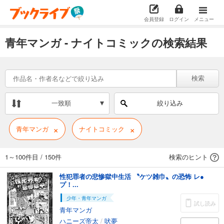
会員登録
ログイン
メニュー
青年マンガ - ナイトコミックの検索結果
検索
一致順
絞り込み
×
×
青年マンガ
ナイトコミック
1～100件目
/
150件
検索のヒント
性犯罪者の悲惨獄中生活 〝ケツ雑巾〟の恐怖 レ●
プ！...
少年・青年マンガ
試し読み
青年マンガ
ハニーズ帝太
/
吠夢