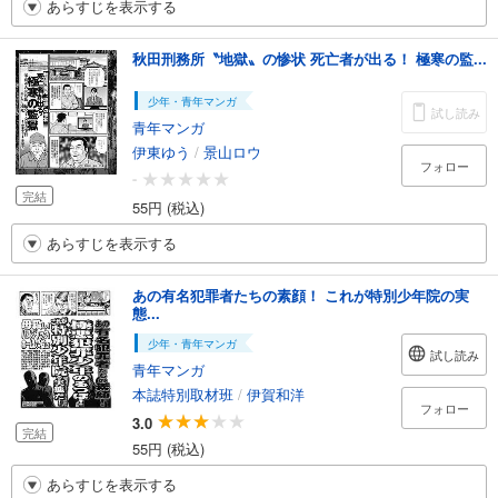
あらすじを表示する
秋田刑務所〝地獄〟の惨状 死亡者が出る！ 極寒の監...
少年・青年マンガ
試し読み
青年マンガ
伊東ゆう
/
景山ロウ
フォロー
-
完結
55円 (税込)
あらすじを表示する
あの有名犯罪者たちの素顔！ これが特別少年院の実
態...
少年・青年マンガ
試し読み
青年マンガ
本誌特別取材班
/
伊賀和洋
フォロー
3.0
完結
55円 (税込)
あらすじを表示する