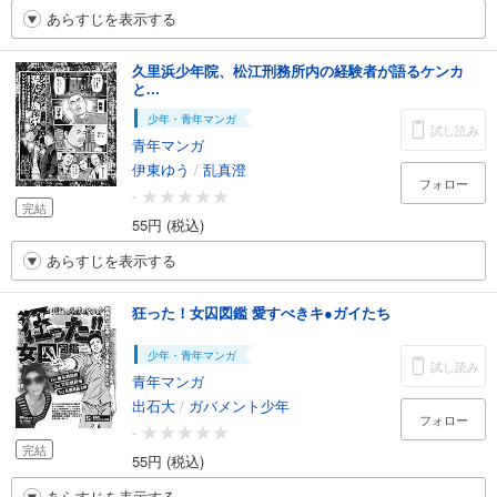
あらすじを表示する
久里浜少年院、松江刑務所内の経験者が語るケンカ
と...
少年・青年マンガ
試し読み
青年マンガ
伊東ゆう
/
乱真澄
フォロー
-
完結
55円 (税込)
あらすじを表示する
狂った！女囚図鑑 愛すべきキ●ガイたち
少年・青年マンガ
試し読み
青年マンガ
出石大
/
ガバメント少年
フォロー
-
完結
55円 (税込)
あらすじを表示する