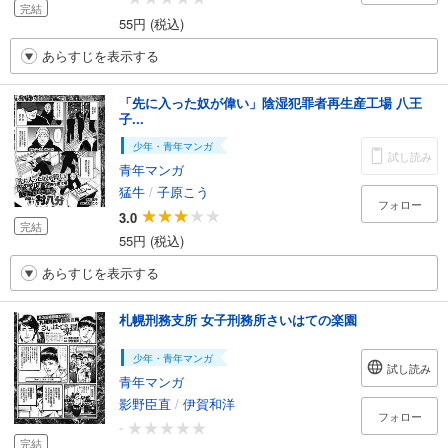
完結
55円 (税込)
あらすじを表示する
「先に入った奴が偉い」陰湿犯罪者再生産工場 八王
子...
少年・青年マンガ
試し読み
青年マンガ
猛牛
/
子原こう
フォロー
3.0
完結
55円 (税込)
あらすじを表示する
札幌刑務支所 女子刑務所さいはての楽園
少年・青年マンガ
試し読み
青年マンガ
影野臣直
/
伊賀和洋
フォロー
-
完結