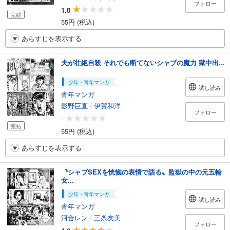
フォロー
1.0
完結
55円 (税込)
あらすじを表示する
夫が壮絶自殺 それでも断てないシャブの魔力 獄中出...
少年・青年マンガ
試し読み
青年マンガ
影野巨直
/
伊賀和洋
フォロー
-
完結
55円 (税込)
あらすじを表示する
〝シャブSEXを恍惚の表情で語る〟監獄の中の元五輪
女...
少年・青年マンガ
試し読み
青年マンガ
河合レン
/
三条友美
フォロー