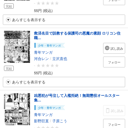
-
完結
55円 (税込)
あらすじを表示する
救済名目で説教する保護司の悪魔の素顔 ロリコン住
職...
少年・青年マンガ
試し読み
青年マンガ
河合レン
/
立沢直也
フォロー
-
完結
55円 (税込)
あらすじを表示する
凶悪犯が号泣して入檻拒絶！無期懲役オールスター
集...
少年・青年マンガ
試し読み
青年マンガ
影野巨直
/
子原こう
フォロー
-