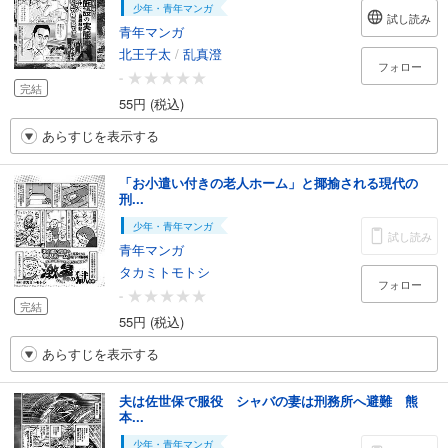
少年・青年マンガ
試し読み
青年マンガ
北王子太
/
乱真澄
フォロー
-
完結
55円 (税込)
あらすじを表示する
「お小遣い付きの老人ホーム」と揶揄される現代の
刑...
少年・青年マンガ
試し読み
青年マンガ
タカミトモトシ
フォロー
-
完結
55円 (税込)
あらすじを表示する
夫は佐世保で服役 シャバの妻は刑務所へ避難 熊
本...
少年・青年マンガ