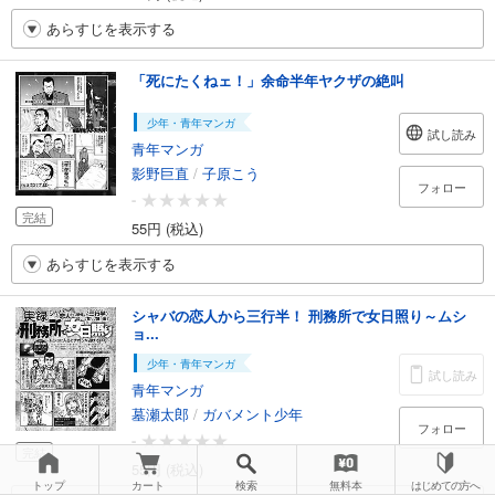
あらすじを表示する
「死にたくねェ！」余命半年ヤクザの絶叫
少年・青年マンガ
試し読み
青年マンガ
影野巨直
/
子原こう
フォロー
-
完結
55円 (税込)
あらすじを表示する
シャバの恋人から三行半！ 刑務所で女日照り～ムシ
ョ...
少年・青年マンガ
試し読み
青年マンガ
墓瀬太郎
/
ガバメント少年
フォロー
-
完結
55円 (税込)
トップ
カート
検索
無料本
はじめての方へ