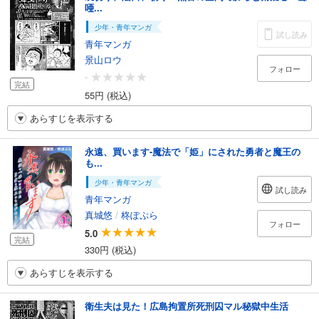
唖...
少年・青年マンガ
試し読み
青年マンガ
景山ロウ
フォロー
-
完結
55円 (税込)
あらすじを表示する
永遠、買います-魔法で「姫」にされた勇者と魔王の
も...
少年・青年マンガ
試し読み
青年マンガ
真城悠
/
柊ぽぷら
フォロー
5.0
完結
330円 (税込)
あらすじを表示する
衛生夫は見た！広島拘置所死刑囚マル秘獄中生活