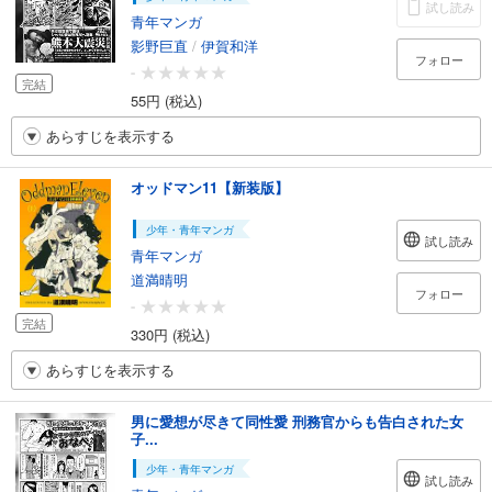
試し読み
青年マンガ
影野巨直
/
伊賀和洋
フォロー
-
完結
55円 (税込)
あらすじを表示する
オッドマン11【新装版】
少年・青年マンガ
試し読み
青年マンガ
道満晴明
フォロー
-
完結
330円 (税込)
あらすじを表示する
男に愛想が尽きて同性愛 刑務官からも告白された女
子...
少年・青年マンガ
試し読み