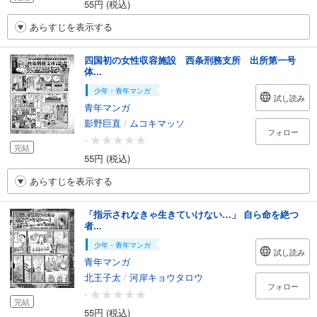
55円 (税込)
あらすじを表示する
四国初の女性収容施設 西条刑務支所 出所第一号
体...
少年・青年マンガ
試し読み
青年マンガ
影野巨直
/
ムコキマッソ
フォロー
-
完結
55円 (税込)
あらすじを表示する
「指示されなきゃ生きていけない…」 自ら命を絶つ
者...
少年・青年マンガ
試し読み
青年マンガ
北王子太
/
河岸キョウタロウ
フォロー
-
完結
55円 (税込)