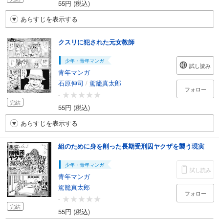
55円 (税込)
あらすじを表示する
クスリに犯された元女教師
少年・青年マンガ
試し読み
青年マンガ
石原伸司
/
駕籠真太郎
フォロー
-
完結
55円 (税込)
あらすじを表示する
組のために身を削った長期受刑囚ヤクザを襲う現実
少年・青年マンガ
試し読み
青年マンガ
駕籠真太郎
フォロー
-
完結
55円 (税込)