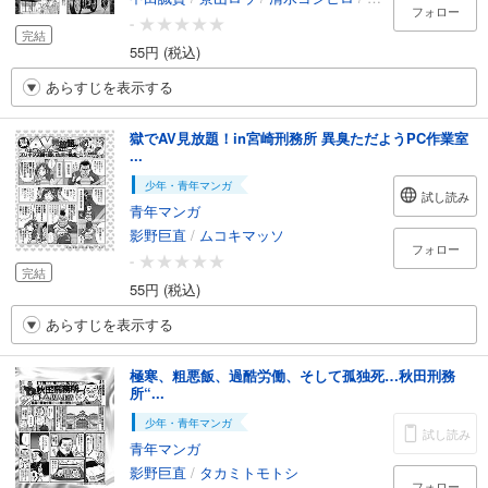
フォロー
-
完結
55円 (税込)
あらすじを表示する
獄でAV見放題！in宮崎刑務所 異臭ただようPC作業室
...
少年・青年マンガ
試し読み
青年マンガ
影野巨直
/
ムコキマッソ
フォロー
-
完結
55円 (税込)
あらすじを表示する
極寒、粗悪飯、過酷労働、そして孤独死…秋田刑務
所“...
少年・青年マンガ
試し読み
青年マンガ
影野巨直
/
タカミトモトシ
フォロー