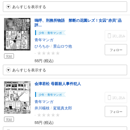
あらすじを表示する
嗚呼、刑務所物語 禁断の花園レズ！女囚“赤貝”品
評...
少年・青年マンガ
試し読み
青年マンガ
ひろちか
/
景山ロウ他
フォロー
-
完結
55円 (税込)
あらすじを表示する
会津若松 母親殺人事件犯人
少年・青年マンガ
試し読み
青年マンガ
井川楊枝
/
駕籠真太郎
フォロー
-
完結
55円 (税込)