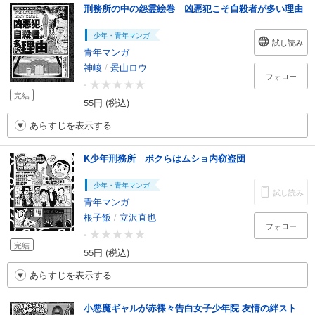
刑務所の中の怨霊絵巻 凶悪犯こそ自殺者が多い理由
少年・青年マンガ
試し読み
青年マンガ
神峻
/
景山ロウ
フォロー
-
完結
55円 (税込)
あらすじを表示する
K少年刑務所 ボクらはムショ内窃盗団
少年・青年マンガ
試し読み
青年マンガ
根子飯
/
立沢直也
フォロー
-
完結
55円 (税込)
あらすじを表示する
小悪魔ギャルが赤裸々告白女子少年院 友情の絆スト