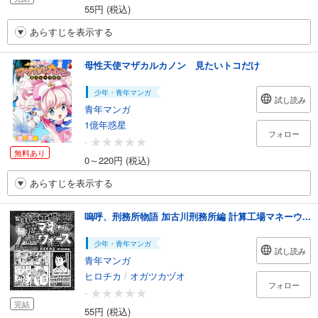
55円 (税込)
あらすじを表示する
母性天使マザカルカノン 見たいトコだけ
少年・青年マンガ
試し読み
青年マンガ
1億年惑星
フォロー
-
無料あり
0～220円 (税込)
あらすじを表示する
嗚呼、刑務所物語 加古川刑務所編 計算工場マネーウ...
少年・青年マンガ
試し読み
青年マンガ
ヒロチカ
/
オガツカヅオ
フォロー
-
完結
55円 (税込)