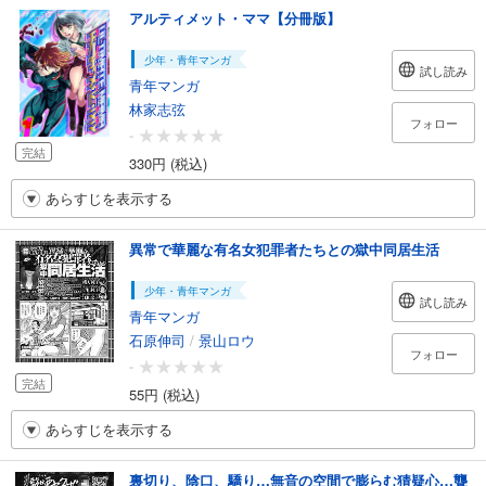
アルティメット・ママ【分冊版】
少年・青年マンガ
試し読み
青年マンガ
林家志弦
フォロー
-
完結
330円 (税込)
あらすじを表示する
異常で華麗な有名女犯罪者たちとの獄中同居生活
少年・青年マンガ
試し読み
青年マンガ
石原伸司
/
景山ロウ
フォロー
-
完結
55円 (税込)
あらすじを表示する
裏切り、陰口、驕り…無音の空間で膨らむ猜疑心…聾