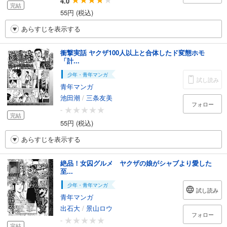
4.0
完結
55円 (税込)
あらすじを表示する
衝撃実話 ヤクザ100人以上と合体したド変態ホモ
「計...
少年・青年マンガ
試し読み
青年マンガ
池田潮
/
三条友美
フォロー
-
完結
55円 (税込)
あらすじを表示する
絶品！女囚グルメ ヤクザの娘がシャブより愛した
至...
少年・青年マンガ
試し読み
青年マンガ
出石大
/
景山ロウ
フォロー
-
完結