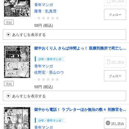
試し読み
青年マンガ
隆青
/
乱真澄
フォロー
-
完結
55円 (税込)
あらすじを表示する
獄中おくり人 さらば仲間よっ！ 医療刑務所で死亡し...
少年・青年マンガ
試し読み
青年マンガ
佐野宏
/
景山ロウ
フォロー
-
完結
55円 (税込)
あらすじを表示する
獄中から電話！ ラブレターほか無法の数々 刑務官を...
少年・青年マンガ
試し読み
青年マンガ