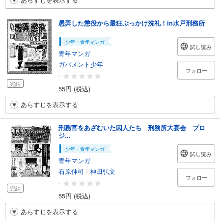
愚弄した懲役から最狂ぶっかけ洗礼！in水戸刑務所
少年・青年マンガ
試し読み
青年マンガ
ガバメント少年
フォロー
-
完結
55円 (税込)
あらすじを表示する
刑務官をあざむいた囚人たち 刑務所大宴会 プロ
ジ...
少年・青年マンガ
試し読み
青年マンガ
石原伸司
/
神田弘文
フォロー
-
完結
55円 (税込)
あらすじを表示する