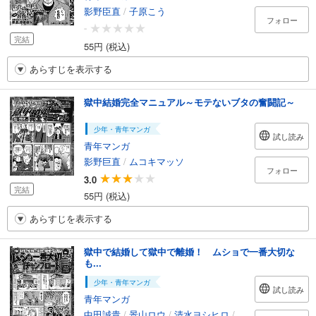
影野臣直
/
子原こう
フォロー
-
完結
55円 (税込)
あらすじを表示する
獄中結婚完全マニュアル～モテないブタの奮闘記～
少年・青年マンガ
試し読み
青年マンガ
影野巨直
/
ムコキマッソ
フォロー
3.0
完結
55円 (税込)
あらすじを表示する
獄中で結婚して獄中で離婚！ ムショで一番大切な
も...
少年・青年マンガ
試し読み
青年マンガ
中田誠貴
/
景山ロウ
/
清水ヨシヒロ
/
三条友美