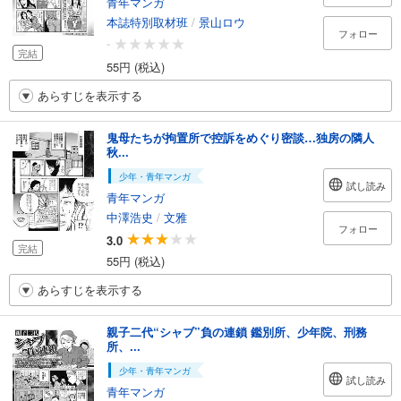
青年マンガ
本誌特別取材班
/
景山ロウ
フォロー
-
完結
55円 (税込)
あらすじを表示する
鬼母たちが拘置所で控訴をめぐり密談…独房の隣人
秋...
少年・青年マンガ
試し読み
青年マンガ
中澤浩史
/
文雅
フォロー
3.0
完結
55円 (税込)
あらすじを表示する
親子二代“シャブ”負の連鎖 鑑別所、少年院、刑務
所、...
少年・青年マンガ
試し読み
青年マンガ