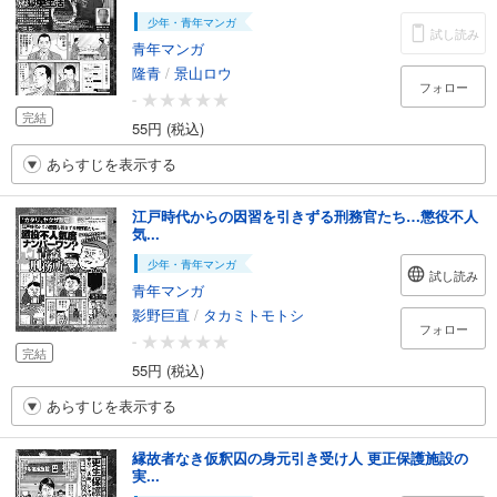
少年・青年マンガ
試し読み
青年マンガ
隆青
/
景山ロウ
フォロー
-
完結
55円 (税込)
あらすじを表示する
江戸時代からの因習を引きずる刑務官たち…懲役不人
気...
少年・青年マンガ
試し読み
青年マンガ
影野巨直
/
タカミトモトシ
フォロー
-
完結
55円 (税込)
あらすじを表示する
縁故者なき仮釈囚の身元引き受け人 更正保護施設の
実...