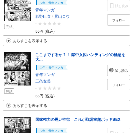
少年・青年マンガ
試し読み
青年マンガ
影野巨直
/
景山ロウ
フォロー
-
完結
55円 (税込)
あらすじを表示する
ここまでするか？！ 獄中女囚ハンティングの極意を
大...
少年・青年マンガ
試し読み
青年マンガ
三条友美
フォロー
-
完結
55円 (税込)
あらすじを表示する
国家権力の黒い性欲 これが取調室超ボッキSEX
少年・青年マンガ