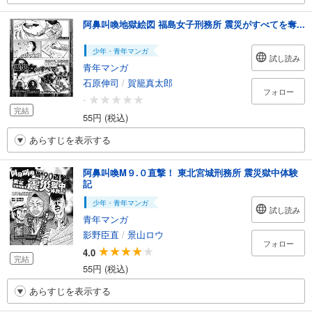
阿鼻叫喚地獄絵図 福島女子刑務所 震災がすべてを奪...
少年・青年マンガ
試し読み
青年マンガ
石原伸司
/
賀籠真太郎
フォロー
-
完結
55円 (税込)
あらすじを表示する
阿鼻叫喚M９.０直撃！ 東北宮城刑務所 震災獄中体験
記
少年・青年マンガ
試し読み
青年マンガ
影野臣直
/
景山ロウ
フォロー
4.0
完結
55円 (税込)
あらすじを表示する