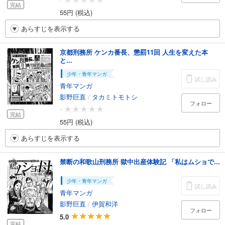
完結
55円 (税込)
あらすじを表示する
京都刑務所 ケンカ番長、懲罰11回 人生を変えた本
と...
少年・青年マンガ
試し読み
青年マンガ
影野巨直
/
タカミトモトシ
フォロー
-
完結
55円 (税込)
あらすじを表示する
禁断の和歌山刑務所 獄中出産体験記 「私はムショで...
少年・青年マンガ
試し読み
青年マンガ
影野巨直
/
伊賀和洋
フォロー
5.0
完結