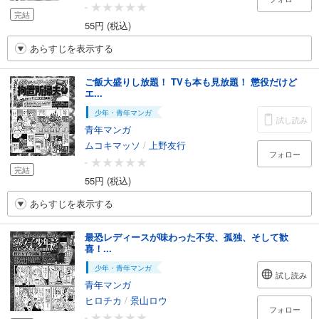
-
完結
55円 (税込)
あらすじを表示する
ご飯大盛りし放題！ TVも本も見放題！ 懲役だけど
エ...
少年・青年マンガ
試し読み
青年マンガ
ムコキマッソ
/
上野友行
フォロー
-
完結
55円 (税込)
あらすじを表示する
最恐レディースが味わった不安、孤独、そして歓
喜！...
少年・青年マンガ
試し読み
青年マンガ
ヒロチカ
/
景山ロウ
フォロー
-