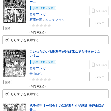
ー...
少年・青年マンガ
試し読み
青年マンガ
石原伸司
/
ムコキマッソ
フォロー
-
完結
55円 (税込)
あらすじを表示する
こいつらのいる刑務所だけは死んでも行きたくな
い！...
少年・青年マンガ
試し読み
青年マンガ
景山ロウ
フォロー
-
完結
55円 (税込)
あらすじを表示する
抗争相手【一和会】の武闘派ヤクザ感涙 神戸山口組
井...