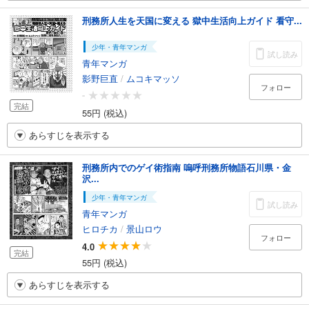
刑務所人生を天国に変える 獄中生活向上ガイド 看守...
少年・青年マンガ
試し読み
青年マンガ
影野巨直
/
ムコキマッソ
フォロー
-
完結
55円 (税込)
あらすじを表示する
刑務所内でのゲイ術指南 嗚呼刑務所物語石川県・金
沢...
少年・青年マンガ
試し読み
青年マンガ
ヒロチカ
/
景山ロウ
フォロー
4.0
完結
55円 (税込)
あらすじを表示する