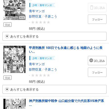
少年・青年マンガ
試し読み
青年マンガ
影野巨直
/
子原こう
フォロー
-
完結
55円 (税込)
あらすじを表示する
甲府刑務所 100日でも永遠に感じる 地獄のように長
い...
少年・青年マンガ
試し読み
青年マンガ
影野臣直
/
子原こう
フォロー
-
完結
55円 (税込)
あらすじを表示する
神戸刑務所獄中戦争 山口組分裂で六代目系VS神戸系
...