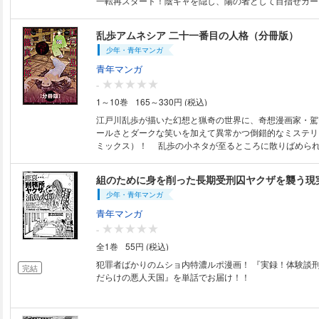
一転再スタート！陰キャを隠し、陽の者として目指せカー
し、秒でイジメの対象に逆戻り──…。このままでは終わ
才女子校生の彩香が様々な技術を使い、いじめっ子を撃退
乱歩アムネシア 二十一番目の人格（分冊版）
ントリック復讐ストーリー！ 奇想漫画家・駕籠真太郎の
少年・青年マンガ
連載スタート！
青年マンガ
-
1～10巻
165～330円 (税込)
江戸川乱歩が描いた幻想と猟奇の世界に、奇想漫画家・駕
ールさとダークな笑いを加えて異常かつ倒錯的なミステリ
ミックス）！ 乱歩の小ネタが至るところに散りばめら
ァンも納得の内容!?
組のために身を削った長期受刑囚ヤクザを襲う現
少年・青年マンガ
青年マンガ
-
全1巻
55円 (税込)
犯罪者ばかりのムショ内特濃ルポ漫画！ 『実録！体験談刑務所の中 規則
完結
だらけの悪人天国』を単話でお届け！！