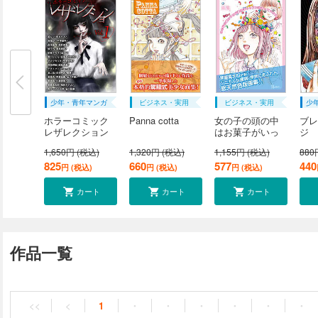
少年・青年マンガ
ビジネス・実用
ビジネス・実用
少
ホラーコミック
Panna cotta
女の子の頭の中
ブレ
レザレクション
はお菓子がいっ
ジ
1...
ぱ...
1,650円 (税込)
1,320円 (税込)
1,155円 (税込)
880
825
660
577
440
円 (税込)
円 (税込)
円 (税込)
カート
カート
カート
作品一覧
<<
<
1
・
・
・
・
・
・