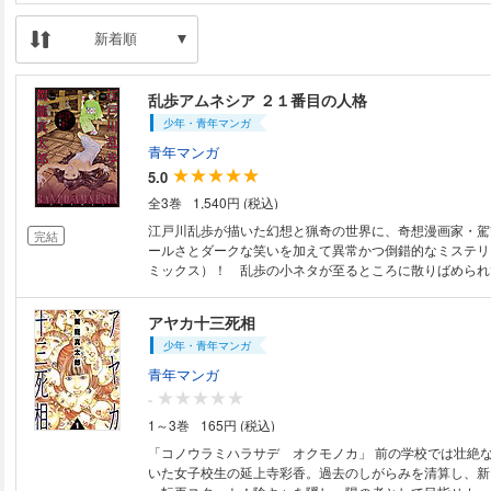
新着順
乱歩アムネシア ２１番目の人格
少年・青年マンガ
青年マンガ
5.0
全3巻
1,540円 (税込)
江戸川乱歩が描いた幻想と猟奇の世界に、奇想漫画家・駕
完結
ールさとダークな笑いを加えて異常かつ倒錯的なミステリ
ミックス）！ 乱歩の小ネタが至るところに散りばめられ
ァンも納得の内容!? ■あらすじ■ 巧妙な技で盗難を繰り返す怪人二十面相
には一人娘・マユミがいた。しかし怪人二十面相であるそ
アヤカ十三死相
格障害を発症してしまい、ついには失踪。５年も行方をく
少年・青年マンガ
切らしたマユミは、父親を捜す旅に出かけたのであった―― ■収録■ 
話：屋根裏の散歩者 前編 第2話：屋根裏の散歩者 後編
青年マンガ
子 第4話：D坂の殺人事件 第5話：黒蜥蜴 第6話：鏡地獄 
-
人 前編 第8話：透明怪人 後編 第9話：少年探偵団 第10
1～3巻
165円 (税込)
話：パノラマ島奇譚 前編 第12話：パノラマ島奇譚 後
による作品内用語と関連作品の解説付き！
「コノウラミハラサデ オクモノカ」 前の学校では壮絶
いた女子校生の延上寺彩香。過去のしがらみを清算し、新