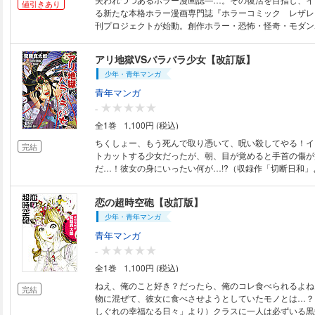
値引きあり
る新たな本格ホラー漫画専門誌『ホラーコミック レザレ
刊プロジェクトが始動。創作ホラー・恐怖・怪奇・モダン
心霊・都市伝説・サイコホラー…様々なホラージャンルを
漫画の持つ可能性を追求した、禁断の魔書「レザレクショ
アリ地獄VSバラバラ少女【改訂版】
から制作まで約２年。クラウドファンディングＦＵＮＤＩ
少年・青年マンガ
クトにて、２８４名のサポートによって実現した、総勢３
作家・アーティストによる、ホラーコミック＆ダークアー
青年マンガ
が、遂に誕生―…。
-
全1巻
1,100円 (税込)
ちくしょー、もう死んで取り憑いて、呪い殺してやる！イ
完結
トカットする少女だったが、朝、目が覚めると手首の傷が
だ…！彼女の身にいったい何が…!?（収録作「切断日和」
スの人気者になった一人の少女。でも、どうして？そんな
に激痛が走る！おそるおそる自分の足の裏をみてみると…そ
恋の超時空砲【改訂版】
録作「蟻地獄」より）他、ホラー・オカルトから痛々しい
少年・青年マンガ
ンまで全12編を収録。奇想漫画家、駕籠真太郎が描く傑
「アリ地獄VSバラバラ少女」が満を持して電子書籍化!!
青年マンガ
-
全1巻
1,100円 (税込)
ねえ、俺のこと好き？だったら、俺のコレ食べられるよね
完結
物に混ぜて、彼女に食べさせようとしていたモノとは…？
しぐれの幸福なる日々」より）クラスに一人は必ずいる黒