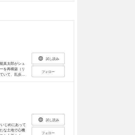
試し読み
籠真太郎がシュ
ーを再構築（リ
フォロー
ていて、乱歩フ
の父は二十重人
らまし、痺れを
第1
 第3話：人間椅
第7話：透明怪
話：盲獣 第11
編 ◎駕籠真太郎
試し読み
ないじめにあって
たな土地で心機
フォロー