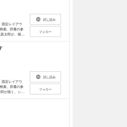
試し読み
。固定レイアウ
検索、辞書の参
フォロー
式美少女画集！
on collection
す
女の子の頭の中はお菓子が
、カゴシンの奇
re girls. あま～
試し読み
。固定レイアウ
検索、辞書の参
フォロー
集！！
llustration
たちは今日もタブー
ree life in