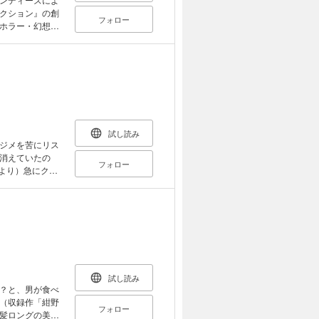
クション』の創
フォロー
ホラー・幻想・
収録し、ホラー
ン」。企画発案
Ｙでのプロジェ
０名の漫画家・
トアンソロジー
試し読み
ジメを苦にリス
消えていたの
フォロー
より）急にクラ
ある日、足の裏
こには!?（収
シチュエーショ
作ホラー短編集
試し読み
？と、男が食べ
（収録作「紺野
フォロー
髪ロングの美少