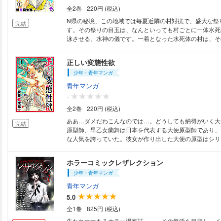
全2巻
220円 (税込)
N県の秘境、この地域では毎夏近隣の村対抗で、盛大な祭
完結
す。その祭りの目玉は、なんといっても村ごとに一体水死
泳させる、水神の儀です。一着となった水死体の村は、そ
豊穣が約束されるのです。今年の水神の儀に見事選ばれた
村に嫁入りしたばかりの若妻・花代さんです。「私、水死
正しい変態性欲
の？」と不安がる妻に夫は…!?(収録作「水神様御出陣」よ
少年・青年マンガ
から白い糸が出ているよ？とってあげるからちょっと引っ
い？耳から出ていたその白い糸を引っ張った瞬間に…!?(
青年マンガ
より)奇想漫画家・駕籠真太郎が描く数々の変態作品を収
-
短編集！
全2巻
220円 (税込)
ああ…ダメだわこんなのでは…。どうしても納得がいく大便
完結
原型師、早乙女蘭舞は日本を代表する大便原型師であり、
な人気を誇っていた。彼女が作り出した大便の原型はシリ
どりされ量産されるのだ。そんな早乙女の元に弟子志願の
だが…!?奇想漫画家・駕籠真太郎が描く糞尿変態作品ばか
ホラーコミックレザレクション
カトロジスト(糞尿愛好家)必見の超濃厚スカトロ変態短編作
少年・青年マンガ
青年マンガ
5.0
全1巻
825円 (税込)
失われつつあるホラー漫画誌―…。その復活を目指し、イ