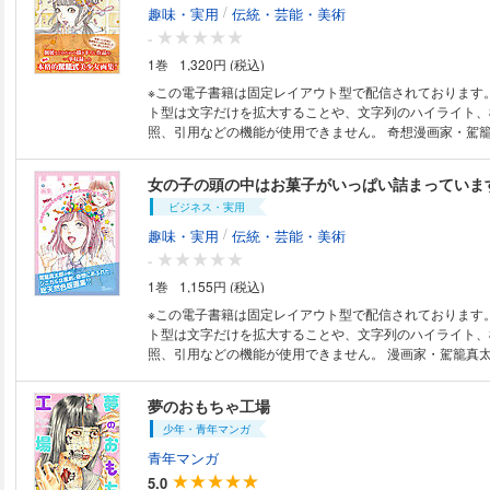
/
趣味・実用
伝統・芸能・美術
-
1巻
1,320円 (税込)
※この電子書籍は固定レイアウト型で配信されております
ト型は文字だけを拡大することや、文字列のハイライト、
照、引用などの機能が使用できません。 奇想漫画家・駕籠真太郎が、個展
などのために描き下ろした作品を一挙収録！ 本格的駕籠
Japanese abnormal manga artist Shintaro Kago's illustrati
女の子の頭の中はお菓子がいっぱい詰まっていま
which drawn for his private exhibitions. 前作「
ビジネス・実用
いっぱい詰まっています」よりさらにグレードアップした
想美少女をたっぷり満載！ This book is full of Kago's bizar
/
趣味・実用
伝統・芸能・美術
い少女に、奇想をたっぷりまぶして… さぁ、召し上がれ♪
-
1巻
1,155円 (税込)
※この電子書籍は固定レイアウト型で配信されております
ト型は文字だけを拡大することや、文字列のハイライト、
照、引用などの機能が使用できません。 漫画家・駕籠真太郎が描く、シニ
カルな風刺と奇想にあふれた、可愛くも残酷な総天然色画
Japanese abnormal manga artist Shintaro Kago's bizarre i
夢のおもちゃ工場
collection. 駕籠式美少女絵をたっぷり収録！！ 少女
少年・青年マンガ
知らず。血みどろ世界で元気はつらつ♪ Kago's girls live taboo-f
the bloody world！
青年マンガ
5.0