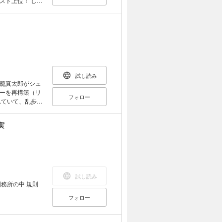
スト上位！ しか
れない。実は天
していくエキセ
リベンジゲーム、
試し読み
籠真太郎がシュ
ーを再構築（リ
フォロー
れていて、乱歩フ
実
試し読み
フォロー