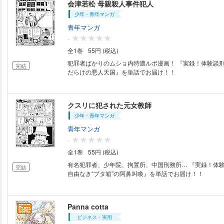
会津若松 母親殺人事件犯人
少年・青年マンガ
青年マンガ
-
全1巻
55円 (税込)
犯罪者ばかりのムショ内特濃ルポ漫画！ 『実録！体験談刑務所の中 規則
完結
だらけの悪人天国』を単話でお届け！！
クスリに犯された元女教師
少年・青年マンガ
青年マンガ
-
全1巻
55円 (税込)
有名犯罪者、少年院、拘置所、中国刑務所… 『実録！体験
完結
自由なき“ブタ箱”の阿鼻叫喚』を単話でお届け！！
Panna cotta
ビジネス・実用