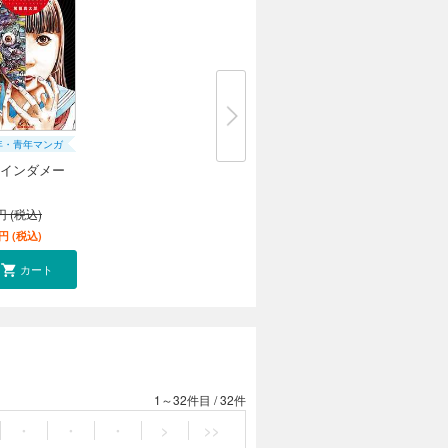
年・青年マンガ
インダメー
円 (税込)
円 (税込)
カート
1～32件目
/
32件
・
・
・
>
>>