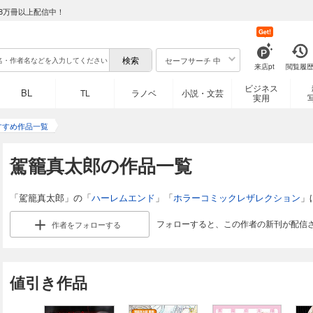
8万冊以上配信中！
Get!
セーフサーチ 中
来店pt
閲覧履
ビジネス
BL
TL
ラノベ
小説・文芸
実用
すすめ作品一覧
駕籠真太郎の作品一覧
「駕籠真太郎」の「
ハーレムエンド
」「
ホラーコミックレザレクション
」
フォローすると、この作者の新刊が配信
作者を
フォローする
値引き作品