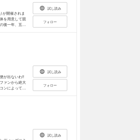
試し読み
りが開催されま
体を用意して競
フォロー
の後一年、五穀
のは、昨年この
体にされちゃう
り)あなたの耳
張ってみてもい
収録作「白い糸」
録した超濃厚傑作
試し読み
が出ないわ!!
ファンから絶大
フォロー
コンによって型
少女が訪れるの
りを収録したス
品集!!
試し読み
ンディーズによ