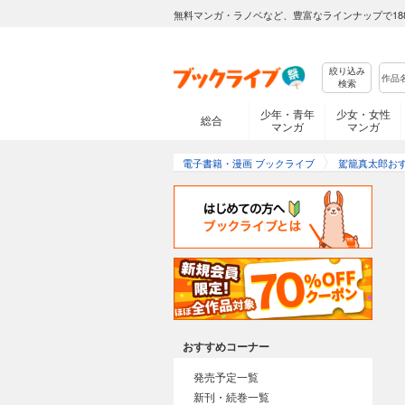
無料マンガ・ラノベなど、豊富なラインナップで18
絞り込み
検索
少年・青年
少女・女性
総合
マンガ
マンガ
電子書籍・漫画 ブックライブ
駕籠真太郎お
おすすめコーナー
発売予定一覧
新刊・続巻一覧