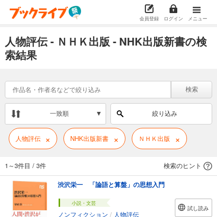
会員登録
ログイン
メニュー
人物評伝 - ＮＨＫ出版 - NHK出版新書の検
索結果
検索
一致順
絞り込み
×
×
×
人物評伝
NHK出版新書
ＮＨＫ出版
1～3件目
/
3件
検索のヒント
渋沢栄一 「論語と算盤」の思想入門
小説・文芸
試し読み
ノンフィクション
/
人物評伝