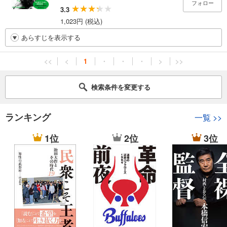
フォロー
3.3
1,023円 (税込)
あらすじを表示する
<<
<
1
・
・
・
>
>>
検索条件を変更する
ランキング
一覧
>>
1位
2位
3位