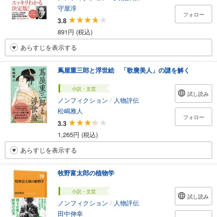
守屋淳
フォロー
3.8
891円 (税込)
あらすじを表示する
蔦屋重三郎と浮世絵 「歌麿美人」の謎を解く
小説・文芸
試し読み
ノンフィクション
/
人物評伝
松嶋雅人
フォロー
3.3
1,265円 (税込)
あらすじを表示する
牧野富太郎の植物学
小説・文芸
試し読み
ノンフィクション
/
人物評伝
田中伸幸