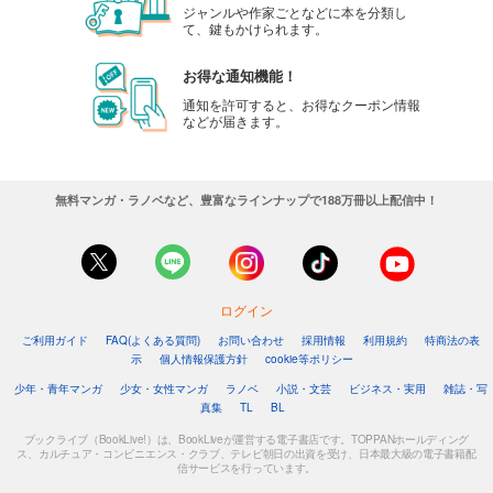
ジャンルや作家ごとなどに本を分類し
て、鍵もかけられます。
お得な通知機能！
通知を許可すると、お得なクーポン情報
などが届きます。
無料マンガ・ラノベなど、豊富なラインナップで188万冊以上配信中！
ログイン
ご利用ガイド
FAQ(よくある質問)
お問い合わせ
採用情報
利用規約
特商法の表
示
個人情報保護方針
cookie等ポリシー
少年・青年マンガ
少女・女性マンガ
ラノベ
小説・文芸
ビジネス・実用
雑誌・写
真集
TL
BL
ブックライブ（BookLive!）は、BookLiveが運営する電子書店です。TOPPANホールディング
ス、カルチュア・コンビニエンス・クラブ、テレビ朝日の出資を受け、日本最大級の電子書籍配
信サービスを行っています。