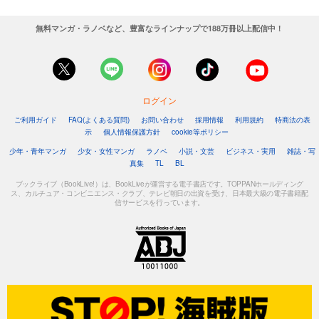
無料マンガ・ラノベなど、豊富なラインナップで188万冊以上配信中！
ログイン
ご利用ガイド
FAQ(よくある質問)
お問い合わせ
採用情報
利用規約
特商法の表
示
個人情報保護方針
cookie等ポリシー
少年・青年マンガ
少女・女性マンガ
ラノベ
小説・文芸
ビジネス・実用
雑誌・写
真集
TL
BL
ブックライブ（BookLive!）は、BookLiveが運営する電子書店です。TOPPANホールディング
ス、カルチュア・コンビニエンス・クラブ、テレビ朝日の出資を受け、日本最大級の電子書籍配
信サービスを行っています。