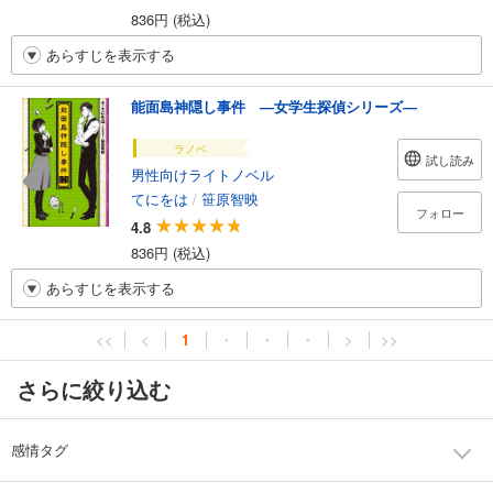
836円 (税込)
あらすじを表示する
能面島神隠し事件 ―女学生探偵シリーズ―
ラノベ
試し読み
男性向けライトノベル
てにをは
/
笹原智映
フォロー
4.8
836円 (税込)
あらすじを表示する
<<
<
1
・
・
・
>
>>
さらに絞り込む
感情タグ