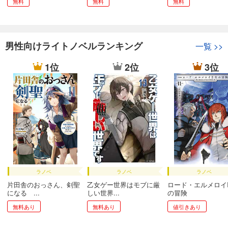
無料
無料
無料
男性向けライトノベルランキング
一覧
>>
1位
2位
3位
ラノベ
ラノベ
ラノベ
片田舎のおっさん、剣聖
乙女ゲー世界はモブに厳
ロード・エルメロイI
になる ...
しい世界...
の冒険
無料あり
無料あり
値引きあり