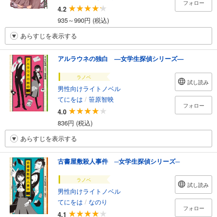
フォロー
4.2
935～990円 (税込)
あらすじを表示する
アルラウネの独白 ―女学生探偵シリーズ―
ラノベ
試し読み
男性向けライトノベル
てにをは
/
笹原智映
フォロー
4.0
836円 (税込)
あらすじを表示する
古書屋敷殺人事件 ─女学生探偵シリーズ─
ラノベ
試し読み
男性向けライトノベル
てにをは
/
なのり
フォロー
4.1