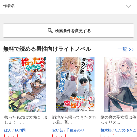
作者名
検索条件を変更する
無料で読める男性向けライトノベル
一覧
>>
拾ったものは大切にしま
戦地から帰ってきたタカ
隣の席の聖女様は俺
しょう ...
シ君。普...
っそりス...
ぽん
TAPI岡
安い芸
千種みのり
桜木桜
ただのゆきこ