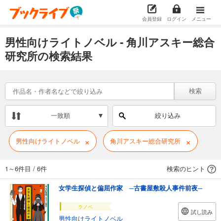
会員登録
ログイン
メニュー
男性向けライトノベル - 角川アスキー総合
研究所の検索結果
検索
一致順
絞り込み
×
×
男性向けライトノベル
角川アスキー総合研究所
1～6件目
/
6件
検索のヒント
女学生探偵と偏屈作家 ─古書屋敷殺人事件前夜─
ラノベ
試し読み
男性向けライトノベル