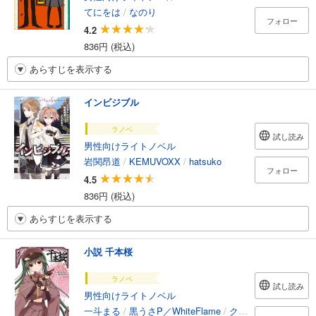
てにをは
/
なのり
フォロー
4.2
836円 (税込)
あらすじを表示する
インビジブル
ラノベ
試し読み
男性向けライトノベル
岩関昂道
/
KEMUVOXX
/
hatsuko
フォロー
4.5
836円 (税込)
あらすじを表示する
小説 千本桜
ラノベ
試し読み
男性向けライトノベル
一斗まる
/
黒うさP／WhiteFlame
/
クリプトン・フューチャー・メディア株式会社