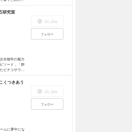
めに書くことの
で作成されてお
石研究室
むことに適して
イト，検索，辞
試し読み
フォロー
古生物学の魅力
ピソード，「卵
たピナコサウル
絶滅動物の姿や
こくつきあう
備えた端末で読
文字列のハイラ
試し読み
ん．
フォロー
ゲームに夢中にな