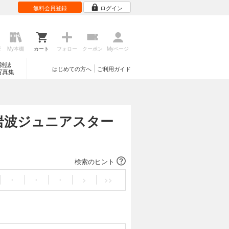
無料会員登録
ログイン
歴
My本棚
カート
フォロー
クーポン
Myページ
雑誌
はじめての方へ
ご利用ガイド
写真集
 岩波ジュニアスター
検索のヒント
・
・
・
>
>>