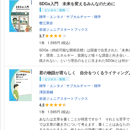
SDGs入門 未来を変えるみんなのために
ビジネス・実用
/
雑学・エンタメ
サブカルチャー・雑学
蟹江憲史
岩波ジュニアスタートブックス
3.7
1巻
1,595円 (税込)
SDGs（持続可能な開発目標）は国連で合意された「未来
す．環境，エネルギー，貧困など様々な課題と向き合い，
残されない」という理念のもとに生まれたSDGsとは何か
会・環境にまたがる17の目標を若い世代に向けてわかり
す．※この電子書籍は「固定レイアウト型」で作成されて
君の物語が君らしく 自分をつくるライティング
トなど大きなディスプレイを備えた端末で読むことに適し
ビジネス・実用
た，文字だけを拡大すること，文字列のハイライト，検索
/
雑学・エンタメ
サブカルチャー・雑学
引用などの機能は使用できません．
澤田英輔
岩波ジュニアスタートブックス
4.5
1巻
1,595円 (税込)
あなたは文章を書くことが得意ですか？ それとも苦手で
では文章の書き方について考えます．書くことはあなたの
る土台となるもの．他人からの評価に縛られず，自分らし