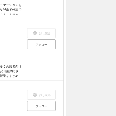
ニケーションを
な理由で外出で
ｒｉＨｉｍｅを
可能性と，そし
レイアウト型」
備えた端末で読
文字列のハイラ
試し読み
ん．
フォロー
多くの若者向け
安田菜津紀さ
授業をまとめま
いやり，いじ
．※この電子書籍
ど大きなディス
字だけを拡大す
試し読み
どの機能は使用
フォロー