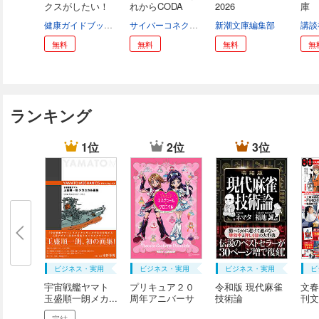
クスがしたい！
れからCODA
2026
庫
...
へ』...
２０.
健康ガイドブックの会
サイバーコネクトツー
新潮文庫編集部
講談
無料
無料
無料
無
ランキング
1位
2位
3位
ビジネス・実用
ビジネス・実用
ビジネス・実用
ビ
宇宙戦艦ヤマト
プリキュア２０
令和版 現代麻雀
文春
玉盛順一朗メカ...
周年アニバーサ
技術論
刊文
リ...
（...
完結