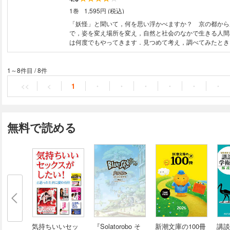
1巻
1,595円 (税込)
「妖怪」と聞いて，何を思い浮かべますか？ 京の都から
で，姿を変え場所を変え，自然と社会のなかで生きる人間
は何度でもやってきます．見つめて考え，調べてみたとき
とはなんでしょう？ 古い資料や絵から現代のアニメまで
なたの「妖怪観」を変えるオドロキの一冊．※この電子書
アウト型」で作成されており，タブレットなど大きなディ
1～8件目
/
8件
た端末で読むことに適しています．また，文字だけを拡大
<<
<
1
・
・
・
・
・
・
列のハイライト，検索，辞書の参照，引用などの機能は使
無料で読める
気持ちいいセッ
『Solatorobo そ
新潮文庫の100冊
講談