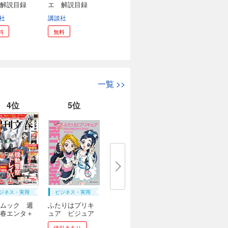
 解説目録
エ 解説目録
..
２...
社
講談社
料
無料
一覧
>>
4位
5位
ジネス・実用
ビジネス・実用
ムック 週
ふたりはプリキ
春エンタ＋
ュア ビジュア
ル...
値引きあり