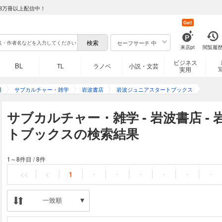
8万冊以上配信中！
Get!
セーフサーチ 中
来店pt
閲覧履
ビジネス
BL
TL
ラノベ
小説・文芸
実用
用
サブカルチャー・雑学
岩波書店
岩波ジュニアスタートブックス
サブカルチャー・雑学 - 岩波書店 -
トブックスの検索結果
1～8件目
/
8件
<<
<
1
・
・
・
・
・
・
一致順