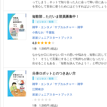
ってしまう，ネットで知り合った人に会って怖い目にあっ
を安心して安全に使うためにはどうすればよいのでしょう
ルールを作ればよいのでしょう．様々なデータを示しなが
きあい方を一緒に考えます．※この電子書籍は「固定レイ
短歌部，ただいま部員募集中！
成されており，タブレットなど大きなディスプレイを備え
ビジネス・実用
とに適しています．また，文字だけを拡大すること，文字
/
雑学・エンタメ
サブカルチャー・雑学
ト，検索，辞書の参照，引用などの機能は使用できません
/
小島なお
千葉聡
岩波ジュニアスタートブックス
4.0
1巻
1,595円 (税込)
なかなか口に出せない日々の思いや悩みを，短歌に託して
う！ そうして言葉にすることで気持ちが楽になったり，
出せることもある．「短歌を詠んでみよう！」と呼びかけ
の魅力，豊かさを二人の歌人が多くの作品を通して伝える
うこそ！．※この電子書籍は「固定レイアウト型」で作成
分身ロボットとのつきあい方
ブレットなど大きなディスプレイを備えた端末で読むこと
ビジネス・実用
す．また，文字だけを拡大すること，文字列のハイライト
/
雑学・エンタメ
サブカルチャー・雑学
参照，引用などの機能は使用できません．
江間有沙
岩波ジュニアスタートブックス
-
1巻
1,595円 (税込)