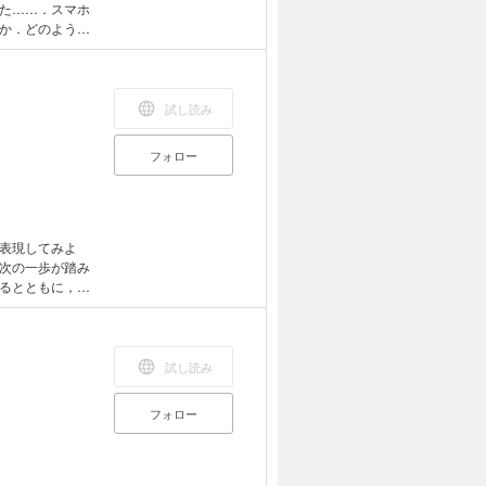
た……．スマホ
か．どのように
ら，かしこいつ
アウト型」で作
た端末で読むこ
列のハイライ
試し読み
．
フォロー
表現してみよ
次の一歩が踏み
るとともに，そ
．短歌部へ，よ
されており，タ
に適していま
，検索，辞書の
試し読み
フォロー