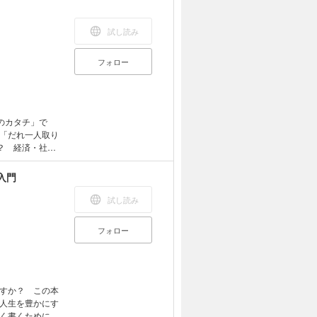
試し読み
フォロー
のカタチ」で
「だれ一人取り
？ 経済・社
やすく解説しま
おり，タブレッ
入門
ています．ま
，辞書の参照，
試し読み
フォロー
すか？ この本
人生を豊かにす
く書くためには