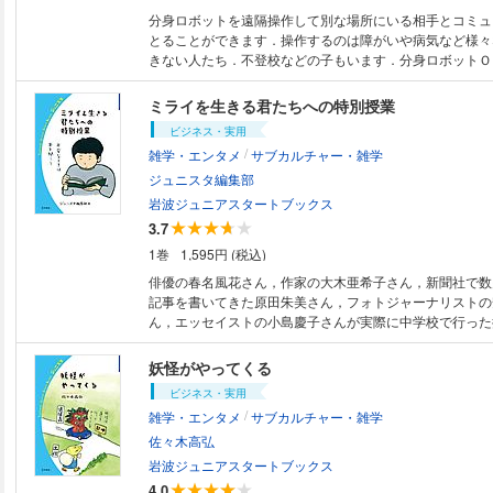
分身ロボットを遠隔操作して別な場所にいる相手とコミュ
とることができます．操作するのは障がいや病気など様々
きない人たち．不登校などの子もいます．分身ロボットＯ
使って働いている人にインタビューをして分身ロボットの
て未来の社会を考えていきます．※この電子書籍は「固定
ミライを生きる君たちへの特別授業
で作成されており，タブレットなど大きなディスプレイを
ビジネス・実用
むことに適しています．また，文字だけを拡大すること，
/
雑学・エンタメ
サブカルチャー・雑学
イト，検索，辞書の参照，引用などの機能は使用できませ
ジュニスタ編集部
岩波ジュニアスタートブックス
3.7
1巻
1,595円 (税込)
俳優の春名風花さん，作家の大木亜希子さん，新聞社で数
記事を書いてきた原田朱美さん，フォトジャーナリストの
ん，エッセイストの小島慶子さんが実際に中学校で行った
した．進路の悩み，大人になることへの不安，他者への思
め，いのち…‥，中学生の思いや悩みに寄り添う1冊です
妖怪がやってくる
は「固定レイアウト型」で作成されており，タブレットな
ビジネス・実用
プレイを備えた端末で読むことに適しています．また，文
/
雑学・エンタメ
サブカルチャー・雑学
ること，文字列のハイライト，検索，辞書の参照，引用な
できません．
佐々木高弘
岩波ジュニアスタートブックス
4.0