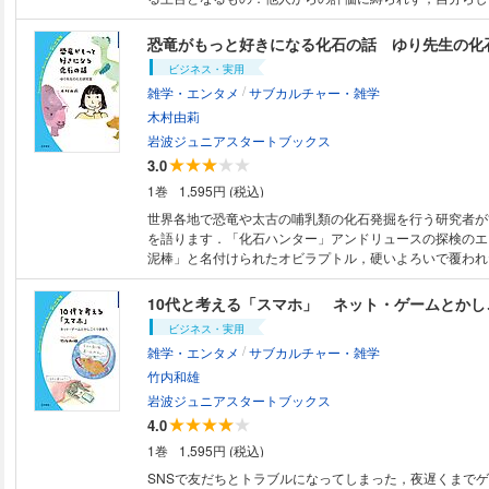
どうすればよいのでしょう？ 自分と向き合い，自分のた
魅力を伝えます．※この電子書籍は「固定レイアウト型」
恐竜がもっと好きになる化石の話 ゆり先生の化
り，タブレットなど大きなディスプレイを備えた端末で読
ビジネス・実用
います．また，文字だけを拡大すること，文字列のハイラ
/
雑学・エンタメ
サブカルチャー・雑学
書の参照，引用などの機能は使用できません．
木村由莉
岩波ジュニアスタートブックス
3.0
1巻
1,595円 (税込)
世界各地で恐竜や太古の哺乳類の化石発掘を行う研究者が
を語ります．「化石ハンター」アンドリュースの探検のエ
泥棒」と名付けられたオビラプトル，硬いよろいで覆われ
ス，史上最大の陸生肉食哺乳類アンドリューサルクスなど
進化をわかりやすく解説します． ※この電子書籍は「固定レイアウト型」
10代と考える「スマホ」 ネット・ゲームとかし
で作成されており，タブレットなど大きなディスプレイを
ビジネス・実用
むことに適しています．また，文字だけを拡大すること，
/
雑学・エンタメ
サブカルチャー・雑学
イト，検索，辞書の参照，引用などの機能は使用できませ
竹内和雄
岩波ジュニアスタートブックス
4.0
1巻
1,595円 (税込)
SNSで友だちとトラブルになってしまった，夜遅くまで