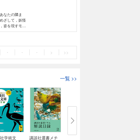
あなたの隣ま
めざして，妖怪
，姿を現すモノ
解き明かす，あ
籍は「固定レイ
スプレイを備え
すること，文字
・
・
・
>
>>
用できません．
一覧
>>
社学術文
講談社選書メチ