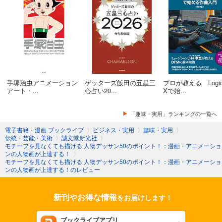
手塚治虫アニメーション
ゲッターズ飯田の五星三
プロが教える Logic 
アート・...
心占い20...
Xで始...
「趣味・実用」ランキングの一覧へ
電子書籍・漫画 ブックライブ
〉
ビジネス・実用
〉
趣味・実用
〉
伝統・芸能・美術
〉
誠文堂新光社
〉
モチーフを見なくても描ける 人物デッサン50のポイント！：漫画・アニメーショ
ンの人物画が上達する！
〉
モチーフを見なくても描ける 人物デッサン50のポイント！：漫画・アニメーショ
ンの人物画が上達する！のレビュー
新刊やお得な情報
をお届けします！
ブックライブアプリ