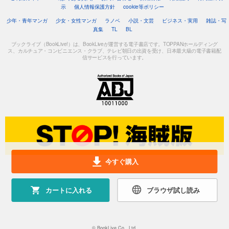
示
個人情報保護方針
cookie等ポリシー
少年・青年マンガ
少女・女性マンガ
ラノベ
小説・文芸
ビジネス・実用
雑誌・写
真集
TL
BL
ブックライブ（BookLive!）は、BookLiveが運営する電子書店です。TOPPANホールディング
ス、カルチュア・コンビニエンス・クラブ、テレビ朝日の出資を受け、日本最大級の電子書籍配
信サービスを行っています。
今すぐ購入
カートに入れる
ブラウザ試し読み
© BookLive Co., Ltd.