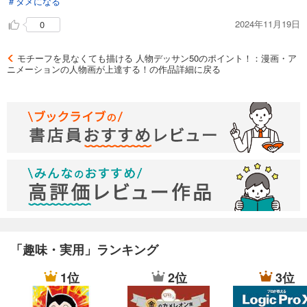
＃タメになる
れている「ランドマーク(目印)」という考え方によって、この
部分を抑えればいいというのが明確になったように思います
2024年11月19日
0
し、資料なしで描く時も「これはこう繋がってるからこういう
ポーズはありえない」という理論ありきで考えれるようになっ
たかなと思います。とはいえ、「50のポイント」というタイト
モチーフを見なくても描ける 人物デッサン50のポイント！：漫画・ア
ニメーションの人物画が上達する！の作品詳細に戻る
ルに現れている通り、あくまでも要所を抑えるというだけにと
どまっているので、「うーん、ここの解説をもっと深く知りた
いんだけどなぁ」というところも無いわけではありません。そ
ういう意味で、「人体をうまく描けなくて悩んでいるけど、ま
ず何から調べればいいかすらもよくわからない」人や、「小難
しい美術解剖学の本は買ってもあまり見返さずに積んでしまう
気がする」という人にはこの本はお勧めできると思います。テ
キストによる解説がしっかりしている分、作例をじっくり観察
したり模写したりしなかったりしてもある程度ちゃんと知識に
繋がると思いますし、とりあえず一通り読んでみて、また壁に
ぶつかったときに「なんかこんなようなことがこの本に書かれ
ていたような」という記憶から読み返して確認するという感じ
で使えると思います。オススメです！
「趣味・実用」ランキング
1位
2位
3位