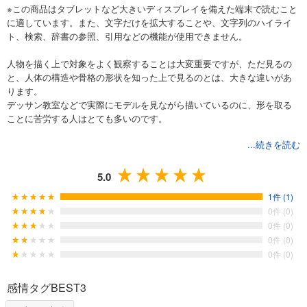
※この商品はタブレットなど大きいディスプレイを備えた端末で読むこと
に適しています。また、文字だけを拡大することや、文字列のハイライ
ト、検索、辞書の参照、引用などの機能が使用できません。
人物を描く上で対象をよく観察することは大変重要ですが、ただ見るの
と、人体の構造や骨格の形状を知った上で見るのとは、大きな違いがあ
ります。
デッサン教室などで実際にモデルを見ながら描いているのに、形を取る
ことに苦労する人はとても多いのです。
...続きを読む
ましてプロとして絵を描くなら、手元に何の資料もないまま描かなけれ
ばならない事態が多発します。
そのとき陥る絵を崩壊させる困難の正体は、人体構造のうろ覚え・惰性
5.0
で描き続けたことによる悪癖・思い込みなどです。
1件 (1)
これらが人物画を崩壊させます。
0件 (0)
たとえ意図的にデフォルメを入れたつもりでも、それが人体構造のバラ
0件 (0)
ンスを壊し、絵自体が崩壊した場合、簡単には修正できません。
0件 (0)
人体構造と動きのメカニズムが確認できていれば、何も見ないで人物を
0件 (0)
描くことも、デフォルメを加えて魅力あふれるいい絵にすることも可能
になります。
感情タグBEST3
たとえそこまで行かなくとも、自分の絵の不自然なところや間違いに気