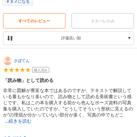
＃タメになる
づく力、その間違いを修正する力が確実につきます。
人体の構造と言っても、美術解剖学を一から学ぶのではなく、要点を絞
り、骨格と筋肉を描く上でのランドマークになるポイントを押さえ、最
短で必要な知識に辿り着けるように導きます。
すべてのレビュー
ネタバレのみ
評価高い順
さぼてん
購入済み
「読み物」として読める
非常に図解が豊富な本ではあるのですが、テキストで解説して
いる量もかなり多いので、読み物として読める美術書という感
じです。私はこの本を購入する前から色んなポーズ資料の写真
集を購入していたのですが、"どうしてそういう形状に見えるの
か"の理屈が分かっていない部分が多く、写真の中でもどこ
...続きを読む
に注目するべきかが曖昧でした。それが、この本の中で紹介さ