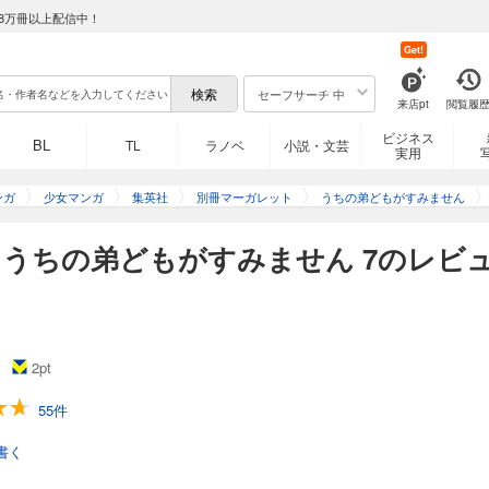
8万冊以上配信中！
Get!
セーフサーチ 中
来店pt
閲覧履
ビジネス
BL
TL
ラノベ
小説・文芸
実用
ンガ
少女マンガ
集英社
別冊マーガレット
うちの弟どもがすみません
うちの弟どもがすみません 7のレビ
2
pt
55件
書く