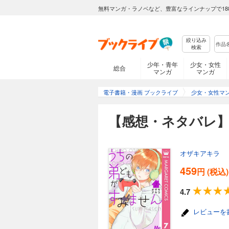
無料マンガ・ラノベなど、豊富なラインナップで18
絞り込み
検索
少年・青年
少女・女性
総合
マンガ
マンガ
電子書籍・漫画 ブックライブ
少女・女性マ
【感想・ネタバレ】
オザキアキラ
459
円 (税込)
4.7
レビューを