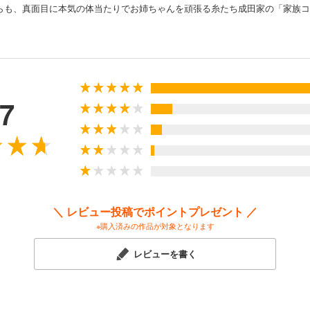
らも、真面目に本気の体当たりでお姉ちゃんを頑張る糸たち成田家の「家族コ
男・源は、男ばかりで育ったせいか距離感がおかしい。
に気安く触れてくる。
てしまうのも仕方がない！？
けのもの…それとも…恋？
.7
く成田家の「きょうだい」たち。
タぶりも面白く、糸の恋にもキュンキュンきてしまいます！
読むならこの作品です！！！！
＼ レビュー投稿でポイントプレゼント ／
※購入済みの作品が対象となります
レビューを書く