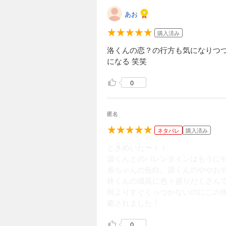
あお
購入済み
洛くんの恋？の行方も気になりつ
になる 笑笑
0
匿名
ネタバレ
購入済み
ときめいた〜！！
源くんとのバレンタインはもうに
糸ちゃんの告白。源くんのややお
柊くんの成長に色々盛りだくさん
何よりすぐくっつかないのにこの焦
癒されました！
0