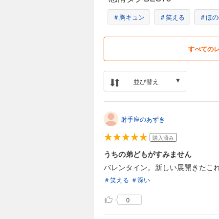
＃胸キュン
＃笑える
＃ほの
すべての
並び替え
射手座のあずき
購入済み
うちの弟どもがすみません
バレンタイン。新しい展開きたこ
＃笑える
＃深い
0