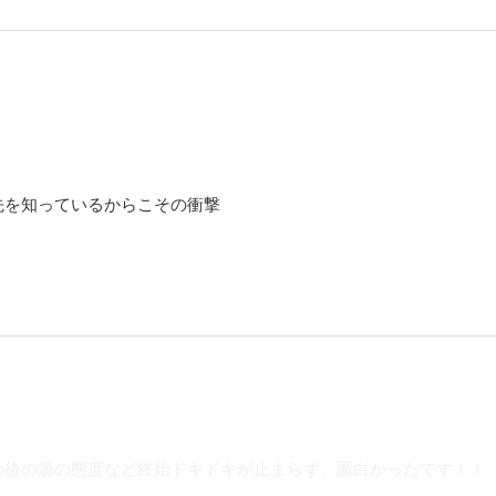
先を知っているからこその衝撃
の後の源の態度など終始ドキドキが止まらず、面白かったです！！