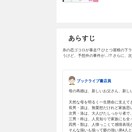
あらすじ
糸の恋ゴコロが暴走!? ひとつ屋根の
うけど、予想外の事件が…!? さらに
ブックライブ書店員
母の再婚は、新しいお父さん、新し
天然な母を明るく一生懸命に支えて
長男・源は、無愛想だけれど家族思
次男・洛は、大人びたしっかり者で
三男・柊は、人見知りで家族にも全
四男・類は、人懐っこくて感情表現
そんな揃いも揃って癖の強い弟4人