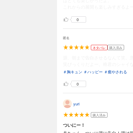
はとても楽しかったよ。
これからの展開も楽しみすぎるよ
0
匿名
ネタバレ
購入済み
源、朝まで告白させるなんて笑。
笑びっくりだよー。柊君のシャイ
＃胸キュン
＃ハッピー
＃癒やされる
0
yuri
購入済み
ついにー！
糸ちゃん、ついに源に告白！源は