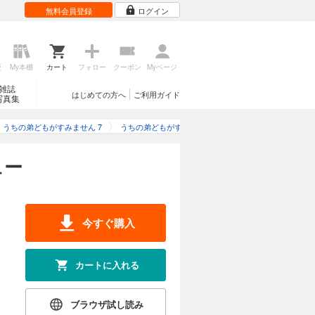
無料会員登録
ログイン
歴
My本棚
カート
フォロー
クーポン
Myページ
雑誌
はじめての方へ
ご利用ガイド
写真集
うちの弟どもがすみません 7
うちの弟どもがすみません 7のレビュー
ュー
今すぐ購入
カートに入れる
ブラウザ試し読み