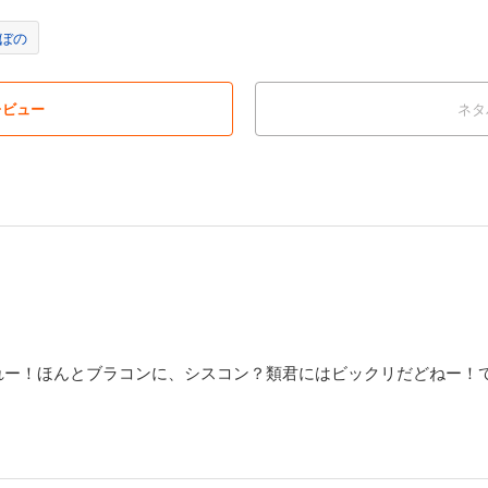
ぼの
レビュー
ネタ
れー！ほんとブラコンに、シスコン？類君にはビックリだどねー！