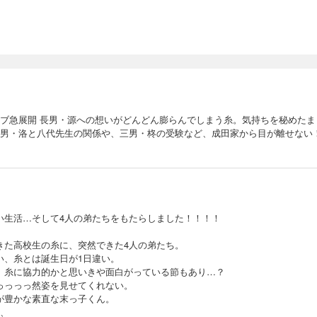
下ラブ急展開 長男・源への想いがどんどん膨らんでしまう糸。気持ちを秘めた
、次男・洛と八代先生の関係や、三男・柊の受験など、成田家から目が離せない
い生活…そして4人の弟たちをもたらしました！！！！
きた高校生の糸に、突然できた4人の弟たち。
い、糸とは誕生日が1日違い。
、糸に協力的かと思いきや面白がっている節もあり…？
っっっっ然姿を見せてくれない。
が豊かな素直な末っ子くん。
と、