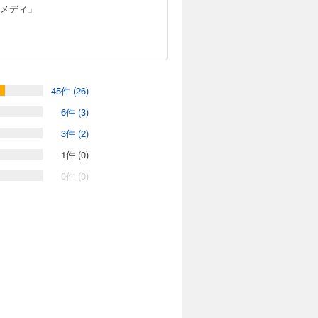
メディ」
45件 (26)
6件 (3)
3件 (2)
1件 (0)
0件 (0)