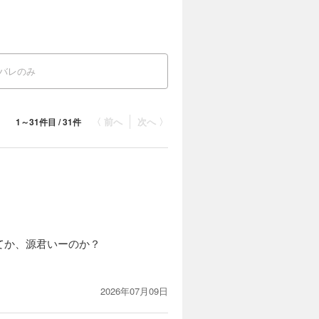
バレのみ
〈 前へ
次へ 〉
1～31件目 / 31件
てか、源君いーのか？
2026年07月09日