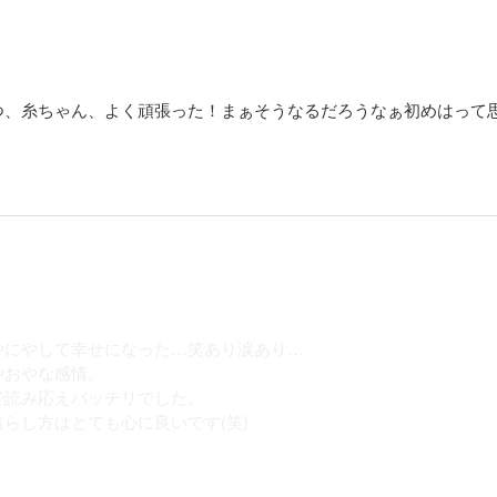
つ、糸ちゃん、よく頑張った！まぁそうなるだろうなぁ初めはって
やにやして幸せになった…笑あり涙あり…
やおやな感情。
で読み応えバッチリでした。
らし方はとても心に良いです(笑)