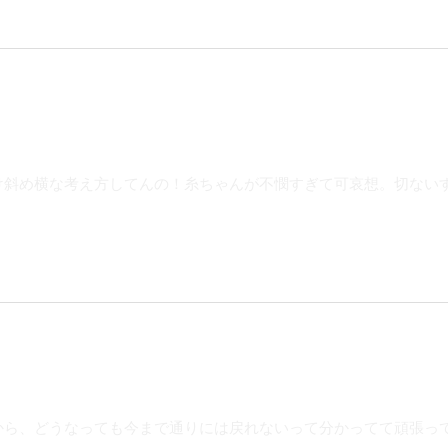
け斜め横な考え方してんの！糸ちゃんが不憫すぎて可哀想。切ない
から、どうなっても今まで通りには戻れないって分かってて頑張っ