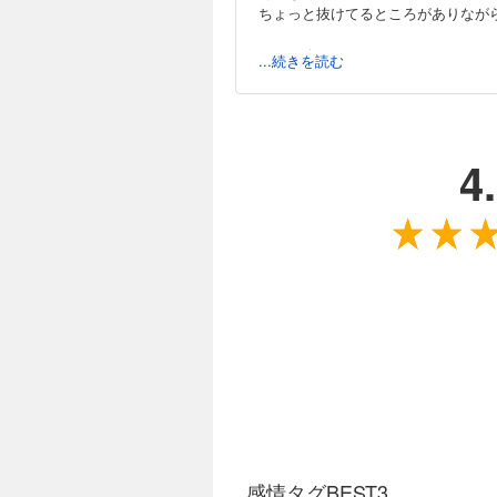
ちょっと抜けてるところがありなが
…では終わらないんです！！！！
...続きを読む
糸と同い年、同じクラスでもある長
普段はツンケンしてるくせに、たま
これは家族であっても、ドキドキし
源に対する糸の気持ちは姉としてだ
4
時間を重ねるうちに仲良くなってい
5人の個性が渋滞中な日々のドタバ
見守りたくなる「家族ラブコメ」を
感情タグBEST3