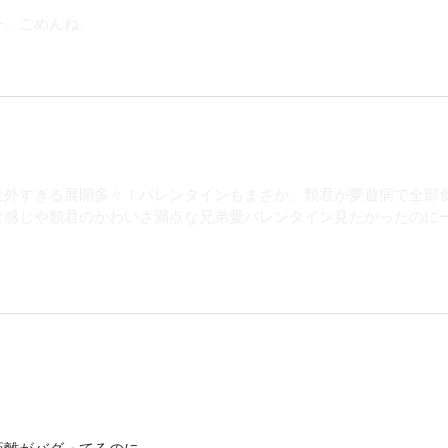
ー。ごめんね。
意外すぎる展開多々！バレンタインもまさか、類君が夢遊病で全部
な感じや類君のかわいさ満点な兄弟愛バレンタイン見たかったのに
距離がバグってるのに