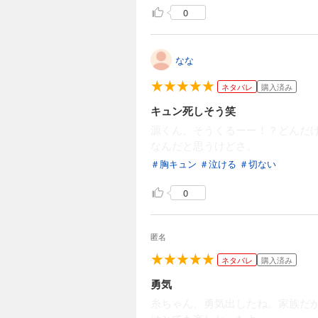
0
なな
ネタバレ
購入済み
キュン死しそう笑
源くん、そうくるーー！？どんだ
なんだと思うけどさ。
＃胸キュン
＃泣ける
＃切ない
0
匿名
ネタバレ
購入済み
勇気
糸ちゃん、勇気出したね。家族だ