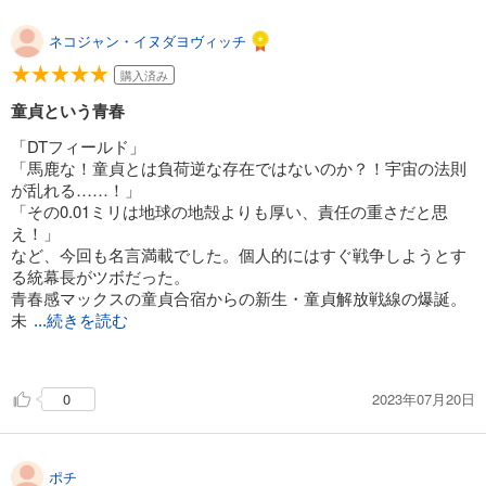
ネコジャン・イヌダヨヴィッチ
購入済み
童貞という青春
「DTフィールド」
「馬鹿な！童貞とは負荷逆な存在ではないのか？！宇宙の法則
が乱れる……！」
「その0.01ミリは地球の地殻よりも厚い、責任の重さだと思
え！」
など、今回も名言満載でした。個人的にはすぐ戦争しようとす
る統幕長がツボだった。
青春感マックスの童貞合宿からの新生・童貞解放戦線の爆誕。
未
...続きを読む
曾有の大災害「DTG」はどんな結末を迎えるのか？次巻がたの
しみです！
2023年07月20日
0
ポチ