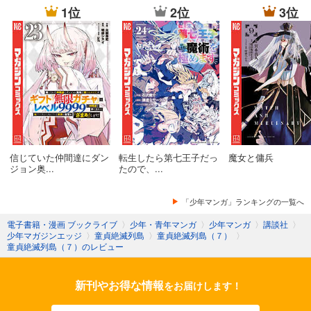
1位
2位
3位
信じていた仲間達にダン
転生したら第七王子だっ
魔女と傭兵
ジョン奥...
たので、...
「少年マンガ」ランキングの一覧へ
電子書籍・漫画 ブックライブ
〉
少年・青年マンガ
〉
少年マンガ
〉
講談社
〉
少年マガジンエッジ
〉
童貞絶滅列島
〉
童貞絶滅列島（７）
〉
童貞絶滅列島（７）のレビュー
新刊やお得な情報
をお届けします！