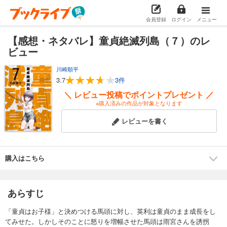
会員登録
ログイン
メニュー
【感想・ネタバレ】童貞絶滅列島（７）のレ
ビュー
川崎順平
3.7
3件
＼ レビュー投稿でポイントプレゼント ／
※購入済みの作品が対象となります
レビューを書く
購入はこちら
あらすじ
「童貞はお子様」と決めつける馬頭に対し、英利は童貞のまま成長をし
てみせた。しかしそのことに怒りを増幅させた馬頭は雨宮さんを誘拐