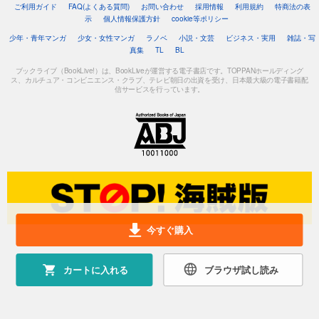
ご利用ガイド
FAQ(よくある質問)
お問い合わせ
採用情報
利用規約
特商法の表
示
個人情報保護方針
cookie等ポリシー
少年・青年マンガ
少女・女性マンガ
ラノベ
小説・文芸
ビジネス・実用
雑誌・写
真集
TL
BL
ブックライブ（BookLive!）は、BookLiveが運営する電子書店です。TOPPANホールディング
ス、カルチュア・コンビニエンス・クラブ、テレビ朝日の出資を受け、日本最大級の電子書籍配
信サービスを行っています。
今すぐ購入
カートに入れる
ブラウザ試し読み