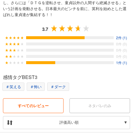
し、さらには「ＤＴＧを逆転させ、童貞以外の人間すら絶滅させる」と
いう計画を発動させる。日本最大のピンチを前に、英利を始めとした選
ばれし童貞達が集結する！！
3.7
2件 (1)
0件 (0)
0件 (0)
0件 (0)
1件 (1)
感情タグBEST3
＃笑える
＃怖い
＃ダーク
すべてのレビュー
ネタバレのみ
評価高い順