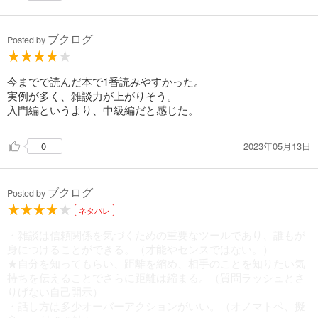
・まるで十数年来の友人のような電話をする
・お会計のときにひと言話す（美味しかったです、ごちそうさ
ブクログ
まだけでは不十分）
Posted by
・混んだ居酒屋で店員さんに聞こえるような通る声を身につけ
る
日頃自分が行っていることを見直す機会となった。
今までで読んだ本で1番読みやすかった。
実例が多く、雑談力が上がりそう。
タクシーの運転手さんと話す、美容師さんと話す、結婚式の司
入門編というより、中級編だと感じた。
会をしてみる、話のネタを集める、など、「超一流」の雑談を
するためには並々ならぬ努力と労力が必要だと感じた。
2023年05月13日
0
一つのことを克服するために費やせる力がある人だからこそ、
世間一般で言う「一流」になれるのだと思った。
ブクログ
Posted by
ネタバレ
・雑談は信頼関係を気づくための重要なツールであり、誰もが
身につけることができる。（才能やセンスではない。）
★自分を知ってもらい、距離を縮め、相手のことを知りたい気
持ちを伝えることでさらに距離は縮まる。（質問ラッシュとさ
りげない自己開示）
・話し方は多少オーバーアクションがいい。（オノマトペ、擬