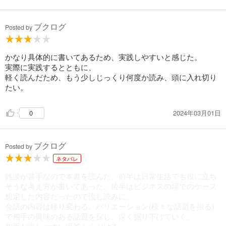
ブクログ
Posted by
かなり具体的に書いてあるため、実践しやすいと感じた。
実際に実践するとともに、
軽く読んだため、もう少しじっくり何度か読み、頭に入れ切り
たい。
2024年03月01日
0
ブクログ
Posted by
ネタバレ
雑談が苦手なので本書を読んだ。前半は日常生活でも役に立ち
そうな考え方が書いてあった。後半はビジネスの場でのケース
想定した内容だったので流し読みに。
会話の内容は移り変わる。バリエーション(様々な話題を振る)
で相手の興味のある話題を探し、深く掘り下げていく。