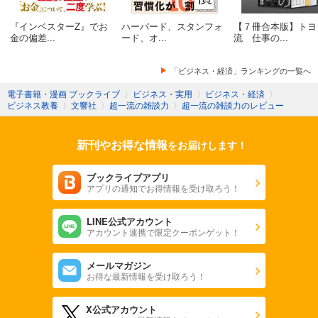
『インベスターZ』でお
ハーバード、スタンフォ
【７冊合本版】トヨ
金の偏差...
ード、オ...
流 仕事の...
「ビジネス・経済」ランキングの一覧へ
電子書籍・漫画 ブックライブ
〉
ビジネス・実用
〉
ビジネス・経済
〉
ビジネス教養
〉
文響社
〉
超一流の雑談力
〉
超一流の雑談力のレビュー
新刊やお得な情報
をお届けします！
ブックライブアプリ
アプリの通知でお得情報を受け取ろう！
LINE公式アカウント
アカウント連携で限定クーポンゲット！
メールマガジン
お得な最新情報を受け取ろう！
X公式アカウント