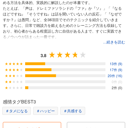
める方法を具体的、実践的に解説したのが本書です。
たとえば、「声は、ドレミファソラシドの『ファ』か『ソ』」「『なる
ほどですね』『そうですね』は話を聞いていない人の反応」「『なぜで
すか？』は愚問」など、全38項目でそのテクニックを紹介していきま
す。さらに、日常で雑談力を鍛えるためのトレーニング方法も収録して
おり、初心者からある程度話し方に自信がある人まで、すぐに実践でき
るノウハウが詰まった一冊です。
...続きを読む
3.8
13件 (9)
17件 (9)
20件 (16)
0件 (0)
2件 (0)
感情タグBEST3
＃タメになる
＃ハッピー
＃共感する