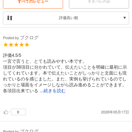
すべてのレビュー
ネタバレのみ
評価高い順
ブクログ
Posted by
評価4.5/5
一言で言うと、とても読みやすい本です。
項目が38項目に分かれていて、伝えたいことを明確に最初に示
してくれています。本で伝えたいことがしっかりと文面にも現
れているのを感じました。また、実例も挙げられているのでし
っかりと場面をイメージしながら読み進めることができます。
各項目出来ている
...続きを読む
か出来ていないかを確かめながら読み進めていましたが、私は
約30項目できていませんでした。
2026年05月17日
0
笑顔を意識するなど、当たり前の事でも当たり前のように意識
することは出来ていないと感じ、1つずつでいいから意識してみ
たいと思いました。
ブクログ
謎かけ、いちばん頭が動くトレーニングだと思ったので、挑戦
Posted by