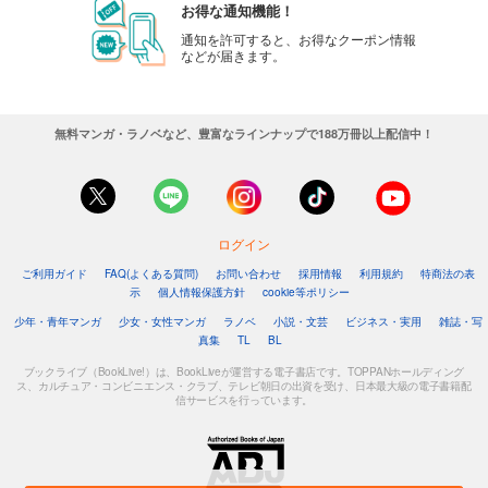
お得な通知機能！
通知を許可すると、お得なクーポン情報
などが届きます。
無料マンガ・ラノベなど、豊富なラインナップで188万冊以上配信中！
ログイン
ご利用ガイド
FAQ(よくある質問)
お問い合わせ
採用情報
利用規約
特商法の表
示
個人情報保護方針
cookie等ポリシー
少年・青年マンガ
少女・女性マンガ
ラノベ
小説・文芸
ビジネス・実用
雑誌・写
真集
TL
BL
ブックライブ（BookLive!）は、BookLiveが運営する電子書店です。TOPPANホールディング
ス、カルチュア・コンビニエンス・クラブ、テレビ朝日の出資を受け、日本最大級の電子書籍配
信サービスを行っています。