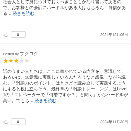
社会人として身につけておくべきこともかなり書いてあるの
で、お客様との会話にハードルがある人はもちろん、自信があ
る
...続きを読む
人もこのように言語化されているものを読むことで理解が深ま
るのではないかと感じた。
2024年12月06日
0
たまに読み直して、自分の弱点を見つけ直すのにも使える。
ブクログ
Posted by
話のうまい人たちは、ここに書かれている内容を、意識して、
あるいは、無意識に実践しているんだろうなと想像しながら読
む。「雑談力のポイント」はときどき読み返して実践するよう
にすると役に立ちそう。最終章の「雑談トレーニング」はLevel
1の「エレベーターで「何階ですか？」と聞く」からハードルが
高い。でもち
...続きを読む
ょっと勇気を出せばやれなくはないかも。
2024年11月30日
0