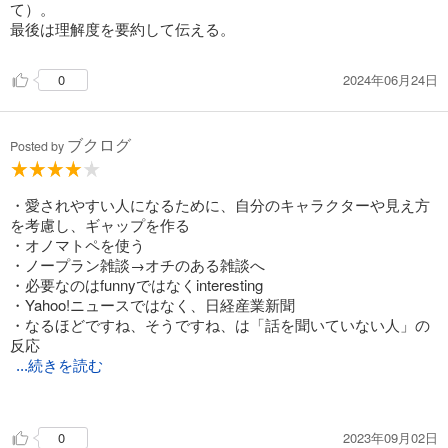
を取る（録音して聴いたら完璧！）
て）。
最後は理解度を要約して伝える。
2024年06月24日
0
ブクログ
Posted by
・愛されやすい人になるために、自分のキャラクターや見え方
を考慮し、ギャップを作る
・オノマトペを使う
・ノープラン雑談→オチのある雑談へ
・必要なのはfunnyではなくinteresting
・Yahoo!ニュースではなく、日経産業新聞
・なるほどですね、そうですね、は「話を聞いていない人」の
反応
...続きを読む
・何か特別なことをされているんですか？
・「なぜですか？」は愚問
2023年09月02日
0
・少し盛る