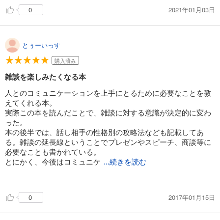
2021年01月03日
0
とぅーいっす
購入済み
雑談を楽しみたくなる本
人とのコミュニケーションを上手にとるために必要なことを教
えてくれる本。
実際この本を読んだことで、雑談に対する意識が決定的に変わ
った。
本の後半では、話し相手の性格別の攻略法なども記載してあ
る。雑談の延長線ということでプレゼンやスピーチ、商談等に
必要なことも書かれている。
とにかく、今後はコミュニケ
...続きを読む
ーションで人生変えてやると思わせてくれた本であった。
久々に良本に出会えて感謝。
2017年01月15日
0
この本で得たことを実践し、しっかり復習する。