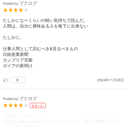
ブクログ
Posted by
たしかになーくらいの軽い気持ちで読んだ。
人間は、自分に興味ある人を無下に出来ない
たしかに。
仕事人間として読むべき&見るべきもの
日経産業新聞
カンブリア宮殿
ガイアの夜明け
2024年11月26日
0
ブクログ
Posted by
ネタバレ
【感想ひと言】
雑談力は相手を気持ち良くさせることで、深い関係構築を築く
上で必要な技術である。