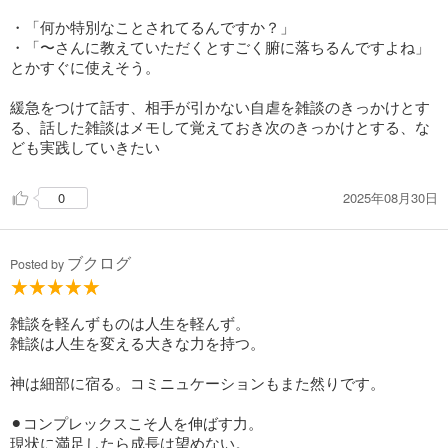
・「何か特別なことされてるんですか？」
・「〜さんに教えていただくとすごく腑に落ちるんですよね」
とかすぐに使えそう。
緩急をつけて話す、相手が引かない自虐を雑談のきっかけとす
る、話した雑談はメモして覚えておき次のきっかけとする、な
ども実践していきたい
2025年08月30日
0
ブクログ
Posted by
雑談を軽んずものは人生を軽んず。
雑談は人生を変える大きな力を持つ。
神は細部に宿る。コミニュケーションもまた然りです。
⚫︎コンプレックスこそ人を伸ばす力。
現状に満足したら成長は望めない。