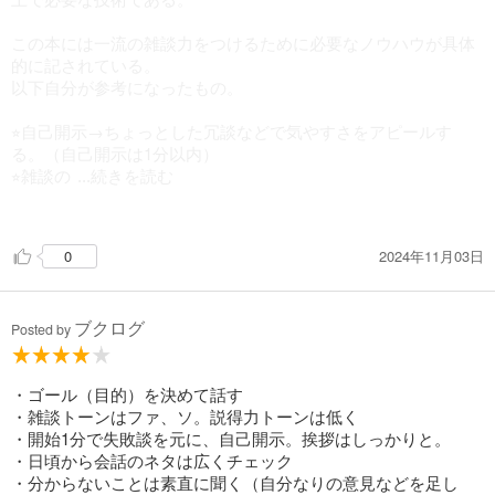
この本には一流の雑談力をつけるために必要なノウハウが具体
的に記されている。
以下自分が参考になったもの。
⭐︎自己開示→ちょっとした冗談などで気やすさをアピールす
る。（自己開示は1分以内）
⭐︎雑談の
...続きを読む
練習を3回する（鉄板トークを作っておく）
⭐︎トーンはファの音（気持ち高く！）
2024年11月03日
0
⭐︎相手にとって実益の大きな話を行うようにする
⭐︎日経産業新聞、プレジデント、日経ビジネス、カンブリア宮
殿、ガイアの夜明け、CNN→どんな人にもウケる引き出しを持
ブクログ
っておくとその人は一流に見えてくる
Posted by
⭐︎あいづちのさしすせそ
さ→さすがですね
し→知らなかったです
・ゴール（目的）を決めて話す
す→すてきですね
・雑談トーンはファ、ソ。説得力トーンは低く
せ→センスがいいですね
・開始1分で失敗談を元に、自己開示。挨拶はしっかりと。
そ→それはすごいですね
・日頃から会話のネタは広くチェック
⭐︎振り返りができる人は強い→会話が終わってからすぐにメモ
・分からないことは素直に聞く（自分なりの意見などを足し