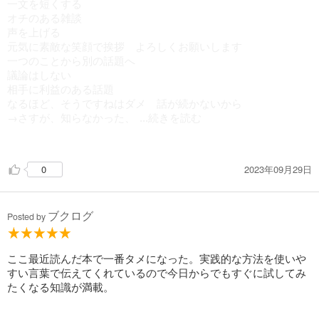
一文を短くする
オチのある雑談
声を上げる
元気に素敵な笑顔で挨拶 よろしくお願いします
一つのことから別の話題へ
議論はしない
相手に利益のある話題
なるほど、そうですねはダメ 話が続かないから
→さすが、知らなかった、
...続きを読む
素敵、センスがいい、それはすごいに言い換え
相手の顔を見る
2023年09月29日
0
頷きを頻繁に
おうむ返しには質問をくっつけて返す
何か特別なことをされているんですか？って聞く
ブクログ
質問攻めはよくない
Posted by
ものではなく、それを持っている人にフォーカスする
わからないことで話題を広げない
話が続かないから
ここ最近読んだ本で一番タメになった。実践的な方法を使いや
なぜですかは使わない 相手のストレスになるから
すい言葉で伝えてくれているので今日からでもすぐに試してみ
聞いたことを要約して伝える
たくなる知識が満載。
会話をメモする
口角を上げる