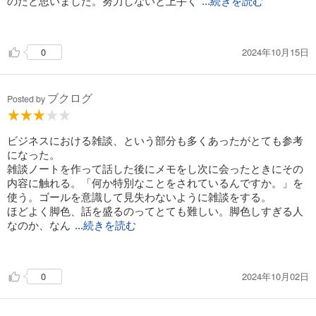
のだと思いました。努力しないと上手く
...続きを読む
なれない。その努力のやり方を教えてくれた本でした。
2024年10月15日
0
ブクログ
Posted by
ビジネスにおける雑談、という部分も多くあったがとても参考
になった。
雑談ノートを作って話した後にメモをし次に会ったときにその
内容に触れる。「何か特別なことをされているんですか。」を
使う。ゴールを意識して見失わないように雑談をする。
ほどよく脚色、話を盛るのってとても難しい。脚色しすぎる人
なのか、なん
...続きを読む
か胡散臭いなと思う人っているから、加減しないとなと思っ
た。
2024年10月02日
0