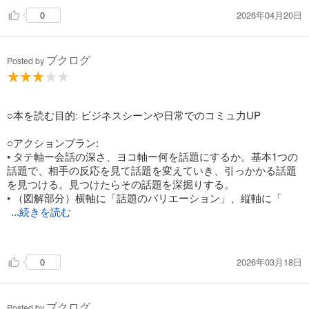
「ところで本日は」ではなく
2026年04月20日
0
「今の話で思い出したのですが」
「お話を伺ってお力になれると思ったのですが」
「実はわたしどもも同じことを考えておりまして」
ブクログ
と流れが止まらないようにする
Posted by
失敗しても「残念ですが、次はもっとご満足いただける提案を
お待ちします！」
○本を読む目的: ビジネスシーンや日常でのコミュ力UP
場数を増やす
アウェイの飲み会やパーティーに参加する
○アクションプラン:
行ったことないバーに行く
• タテ軸ー会話の深さ、ヨコ軸ー何を話題にするか。基本1つの
タクシー運転手とはなす
話題で、相手の反応を見て話題を変えていき、引っかかる話題
を見つける。見つけたらその話題を深掘りする。
苦手な人と軽く雑談する
• （図解部分）横軸に「話題のバリエーション」、縦軸に「
...続きを読む
話題の深さ」をとる。話題1、話題2、話題3と次々に話題を振
初めての美容院にいく
っていき、相手が「引っかかった！」話題（図では話題3）を見
2026年03月18日
0
つけたら、そこから縦軸方向に話を深く掘り下げていく。
• バイト、友達、デート、就職後 どこでも応用できる。話題を
振って、めっちゃ語ってくれそうな雰囲気を掴む。
ブクログ
• 興味なさそうなら別の話題。相手が話した話の中のワードか
Posted by