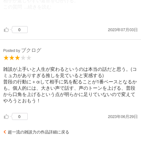
相手が返しやすい返答を心がける。
この質問
...続きを読む
をしたらどのような返答が返ってくるか考える。
2023年07月03日
0
ブクログ
Posted by
雑談が上手いと人生が変わるというのは本当の話だと思う。(コ
ミュ力がありすぎる推しを見ていると実感する)
普段の行動に＋‪αして相手に気を配ることが1番ベースとなるか
も。個人的には、大きい声で話す、声のトーンを上げる、普段
から口角を上げるという点が明らかに足りていないので変えて
やろうとおもう！
2023年06月29日
0
超一流の雑談力の作品詳細に戻る