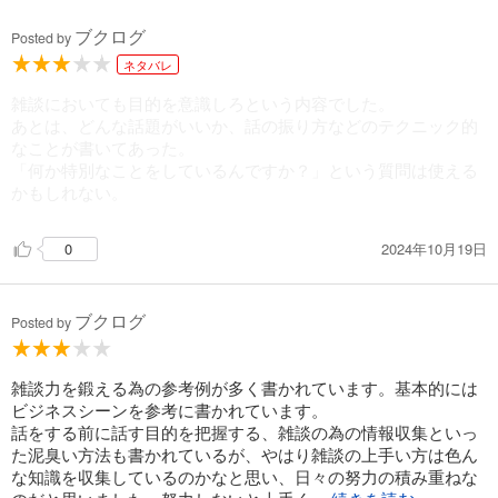
ブクログ
Posted by
ネタバレ
雑談においても目的を意識しろという内容でした。
あとは、どんな話題がいいか、話の振り方などのテクニック的
なことが書いてあった。
「何か特別なことをしているんですか？」という質問は使える
かもしれない。
2024年10月19日
0
ブクログ
Posted by
雑談力を鍛える為の参考例が多く書かれています。基本的には
ビジネスシーンを参考に書かれています。
話をする前に話す目的を把握する、雑談の為の情報収集といっ
た泥臭い方法も書かれているが、やはり雑談の上手い方は色ん
な知識を収集しているのかなと思い、日々の努力の積み重ねな