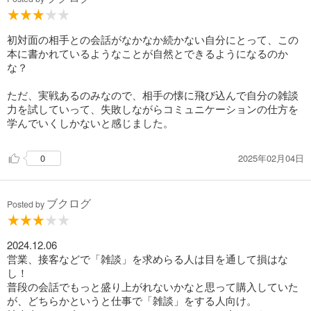
ら次の話題を連想する。
○学び:
初対面の相手との会話がなかなか続かない自分にとって、この
• 声を高くする。音程はファかソ。
本に書かれているようなことが自然とできるようになるのか
• 雑談の中にも目的（相手の置かれた状況を知りたい、プライ
な？
ベートを知りたい）を置き、その方向で話す
• 生活の中で頑張っていること、こだわっていることを褒め
ただ、実戦あるのみなので、相手の懐に飛び込んで自分の雑談
て、欲求を刺激する
力を試していって、失敗しながらコミュニケーションの仕方を
• 雑談の基本は相手を乗せること
学んでいくしかないと感じました。
• 相手の言いたいこと、言いたそうなことを理解して、話させ
てやる
2025年02月04日
0
• 意見が食い違っても反論しない。「それはうかつでした」と
いって丸く収めて別の話題へ。
ブクログ
Posted by
○感想:
• ためになる箇所はたくさんあったが、他の本やサイトでも見
たことがあるようなものが多かったので、たまにこのノートを
2024.12.06
見返すくらいでOK。
営業、接客などで「雑談」を求めらる人は目を通して損はな
• 基本、相手をのせるというのがベースで、全ての技術もそれ
し！
が前提な気がする。
普段の会話でもっと盛り上がれないかなと思って購入していた
が、どちらかというと仕事で「雑談」をする人向け。