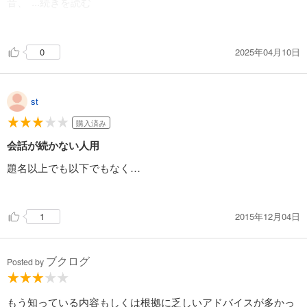
音、
...続きを読む
ちょい盛りトーク、テンポ）
★雑談の幅を広げる＝話の着地点を決める、目的を定めて話を
2025年04月10日
0
進めていく（相手の○○について聞いてみようなど）
・情報収集、ネタ探しは常日頃から週間付けることで、自然と
話しのバリエーションは増える。相手のステータスを考え、ネ
タは5〜6個くらいストック、アップデートしておくと良い。
st
・聞き方が相手の雑談を引き出し、発展的なコミュニケーショ
ンにつながる。相づちやさりげない関心を示すこともテクニッ
購入済み
クとして重要。質問する際は気遣いのある投げかけが必要。
会話が続かない人用
・相手の性格、ポジション、雰囲気から話し方や展開方法を変
える。
題名以上でも以下でもなく…
・営業などで相手先で話すときこそ、雑談が重要。雑談を入口
にフックを見つけ、さりげない提案を行う。
2015年12月04日
1
★雑談力＝日々の情報収集と計画的かつ思考的な伝え方をマス
ターすることで、磨きがかかる。
ブクログ
Posted by
もう知っている内容もしくは根拠に乏しいアドバイスが多かっ