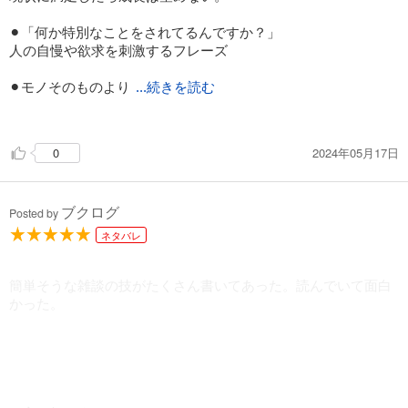
⚫︎「何か特別なことをされてるんですか？」
人の自慢や欲求を刺激するフレーズ
⚫︎モノそのものより
...続きを読む
モノを持っている人にフォーカス
「どのように選んだのか？」
2024年05月17日
0
「何か特別な時計なんですか？」
⚫︎口角を上げることを意識して好かれる表情を作る
ブクログ
人は会って2秒で値踏みをする。
Posted by
ネタバレ
簡単そうな雑談の技がたくさん書いてあった。読んでいて面白
かった。