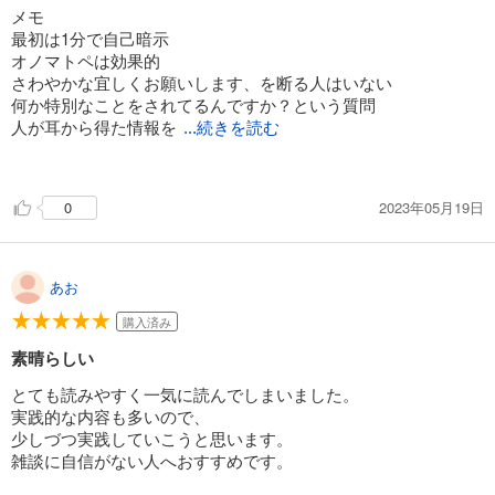
話をちょっと盛る
メモ
呟くように褒める
最初は1分で自己暗示
前回話した話題に触れる
オノマトペは効果的
手土産を持っていく
さわやかな宜しくお願いします、を断る人はいない
本人のいないとこでも敬語
何か特別なことをされてるんですか？という質問
電話では声を高く
人が耳から得た情報を
...続きを読む
プライドが高い人は上手に褒める
記憶できる量の限界は17秒
優しい人はさりげなくアドバイスをするように自分の意見を言
う
2023年05月19日
0
こう思うのですが、いかがですか？みたいな
理系タイプはメリットや結論を簡潔に
社交的タイプには楽しい雑談をさせる
リアクションや質問で話を繋げる
あお
おとなしいひとにはペースを合わせて
購入済み
会話を断ち切らない ところで本日はーとかは使わない
大事な話をするときは溜める
素晴らしい
相手が考えているときは黙る
エレベーターで何階か聞く
とても読みやすく一気に読んでしまいました。
仕事の進捗を質問された時は相手の意図を考えて、大丈夫です
実践的な内容も多いので、
だけでなく、今誰と何やってるか付け足す
少しづつ実践していこうと思います。
雑談に自信がない人へおすすめです。