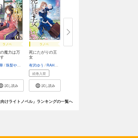
ラノベ
ラノベ
の魔力は万
死にたがりの王
す
女
華
珠梨やすゆき
有沢ゆう
RAHWIA
続巻入荷
試し読み
試し読み
性向けライトノベル」ランキングの一覧へ