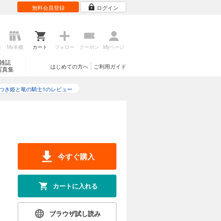
無料会員登録
ログイン
歴
My本棚
カート
フォロー
クーポン
Myページ
雑誌
はじめての方へ
ご利用ガイド
写真集
つき姫と竜の騎士1のレビュー
今すぐ購入
カートに入れる
ブラウザ試し読み