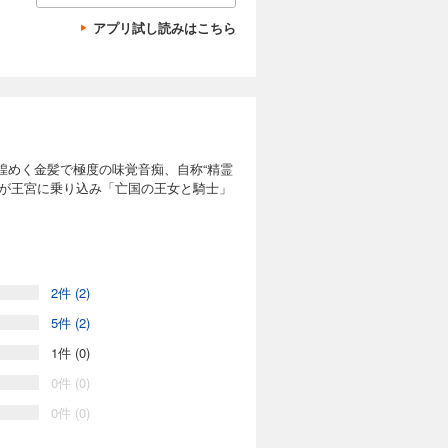
アプリ試し読みはこちら
煌めく金髪で極度の味覚音痴、自称“精霊
人が王宮に乗り込み「亡国の王女と騎士」
2件 (2)
5件 (2)
1件 (0)
0件 (0)
0件 (0)