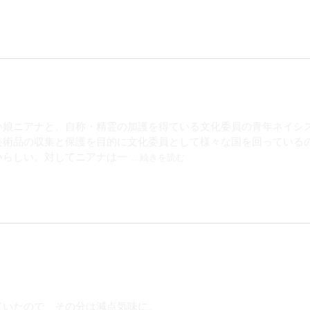
手入れされた庭木という感じ。書籍化としては理想的です（個人の
、物語終盤のニアナの思いにつながるところが大好きなので残って
無表情なネイシスが大好きです。頓珍漢な気遣いが大好きです。「購
ショートが表裏になっているので絵葉書としては使えません）も大
い娘ニアナと、自称・精霊の加護を得ている文化委員の青年ネイシ
美術品の収集と保護を目的に文化委員として様々な国を回っている
いらしい。対してニアナは一
...続きを読む
力も演技力もピカイチの実力を持つ。そこでひょんなことからニア
らかしにしていましたが、読み始めたらスイスイと読んでしまい、
んだろうって予想がつかなくて、ドキドキしながらページを捲りま
念仁で無表情のネイシスとの掛け合いが面白かったです。ただ、こ
トで唐突に愛の告白？をしたネイシスに彼らしさを感じましたけど
ていたので、その分は減点気味に。