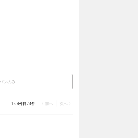
バレのみ
〈 前へ
次へ 〉
1～4件目 / 4件