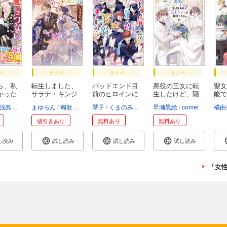
ベ
ラノベ
ラノベ
ラノベ
ら、私
転生しました、
バッドエンド目
悪役の王女に転
聖女
かった
サラナ・キンジ
前のヒロインに
生したけど、隠
能で
ェ...
転...
し...
浅島ヨシユキ
まゆらん
匈歌ハトリ
琴子
くまのみ鮭
彩月つかさ
早瀬黒絵
comet
橘由
値引きあり
無料あり
無料あり
し読み
試し読み
試し読み
試し読み
「女