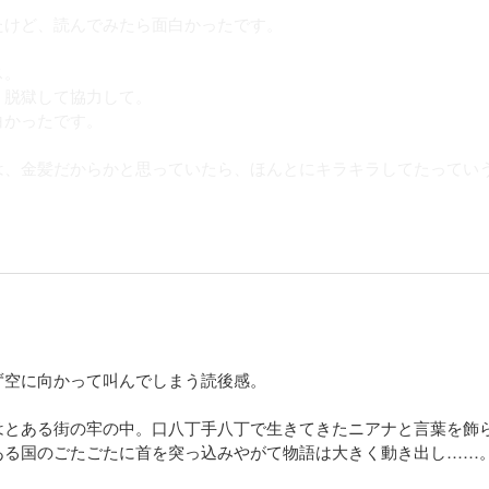
たけど、読んでみたら面白かったです。
ス。
、脱獄して協力して。
白かったです。
は、金髪だからかと思っていたら、ほんとにキラキラしてたってい
。
ろんなことができて、途中ニアナに光の玉を入れちゃうところは、
ど、ラブ度は少なくて、ちょっと残念。
くほんとに最後まで分かりませんでした。普通なら予想がつくのに
なかなか気付かないです。
ず空に向かって叫んでしまう読後感。
行くのかと思ったら、別々に。次巻も出てるみたいなんで、次も読
はとある街の牢の中。口八丁手八丁で生きてきたニアナと言葉を飾
ある国のごたごたに首を突っ込みやがて物語は大きく動き出し……