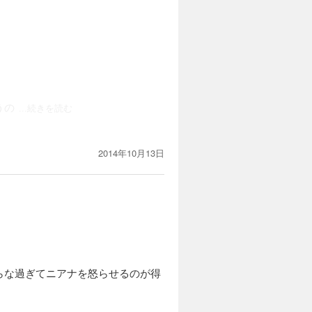
うの
...続きを読む
2014年10月13日
ネイシスがニアナのことを気に入っ
。
んでみたいと思います。
らな過ぎてニアナを怒らせるのが得
。