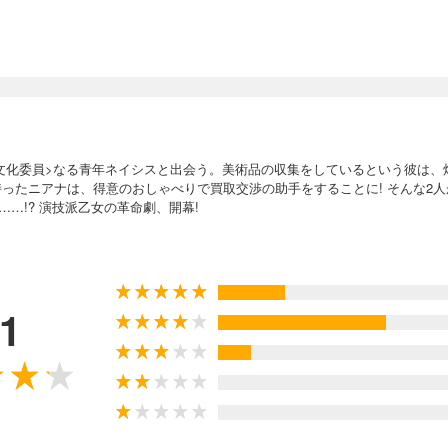
文化委員>なる青年ネイシスと出会う。美術品の収集をしているという彼は、
持ったニアナは、得意のおしゃべりで買取交渉の助手をすることに! そんな2
…!? 演技派乙女の革命劇、開幕!
.1