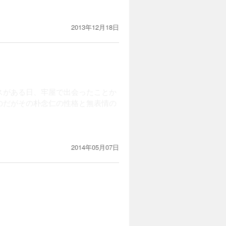
感想です）。削られているんじゃな
いてよかったです。
2013年12月18日
入特典書下ろしSSつき絵葉書」
変楽しく拝読しました。ああー、楽
スがある日、牢屋で出会ったことか
のだがその朴念仁の性格と無表情の
ナは彼に協力することに。
2014年05月07日
あっという間に終わってしまった。
した。
んな2人なので恋愛要素はほとんど
ねｗｗ