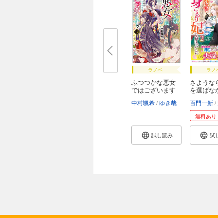
ラノベ
ラノ
ふつつかな悪女
さような
ではございます
を選ばな
が
元...
中村颯希
ゆき哉
百門一新
無料あり
試し読み
試