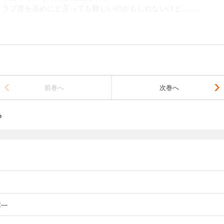
、ラブ度を高めにと言っても難しいのかもしれないけど……。
前巻へ
次巻へ
る
末―