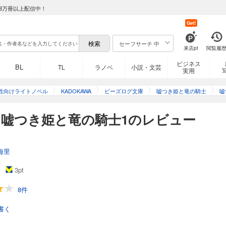
8万冊以上配信中！
Get!
セーフサーチ 中
来店pt
閲覧履
ビジネス
BL
TL
ラノベ
小説・文芸
実用
性向けライトノベル
KADOKAWA
ビーズログ文庫
嘘つき姫と竜の騎士
嘘
嘘つき姫と竜の騎士1のレビュー
海里
3
pt
8件
書く