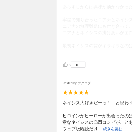
あらすじからは興味が湧かなかっ
牢屋で知り合ったニアナとネイシ
ニアナの無理難題にも付き合って
ニアナとネイシスの掛けあいが面
最初ネイシスの髪がキラキラなの
は、確かに目立つだろうなぁって
0
ネイシスが浮き世離れしてて、い
たからかなぁって思ったんですけ
Posted by
ブクログ
ネイシスの正体は、ニアナと同じ
父上が竜候で、母が天竜ってのは
ネイシス大好きだーっ！ と思わ
最後は一緒にネイシスの共和国に
ヒロインがヒーローが出会ったの
意なネイシスの凸凹コンビが、と
ウェブ版既読だけ
...続きを読む