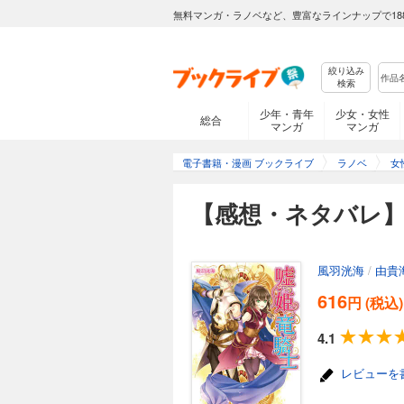
無料マンガ・ラノベなど、豊富なラインナップで18
絞り込み
検索
少年・青年
少女・女性
総合
マンガ
マンガ
電子書籍・漫画 ブックライブ
ラノベ
女
【感想・ネタバレ】
風羽洸海
/
由貴
616
円 (税込)
4.1
レビューを