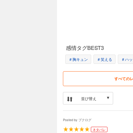
感情タグBEST3
＃胸キュン
＃笑える
＃ハッ
すべての
並び替え
Posted by
ブクログ
ネタバレ