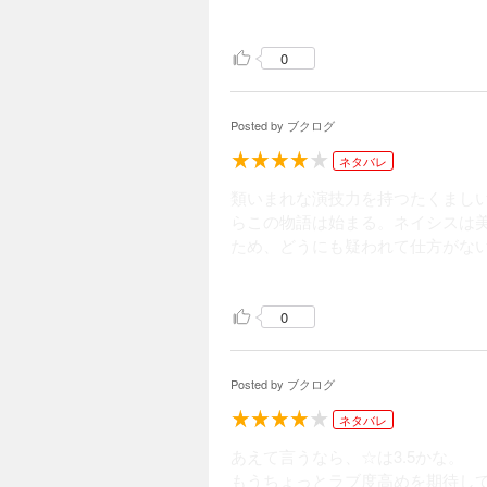
ど書籍版は小枝を払って形を整え
いかと密かに心配していた序幕も
0
それはともかくとして私は朴念仁
（葉書サイズの表紙絵とショート
Posted by
ブクログ
しかった！
ネタバレ
類いまれな演技力を持つたくまし
らこの物語は始まる。ネイシスは
ため、どうにも疑われて仕方がな
人で生きていくため会話術も交渉
0
中古で手に入れて読むのをほった
面白かったな～。次に何が起こる
口が上手くて演技派のニアナと朴
Posted by
ブクログ
見られませんでしたけど(笑)ラス
ネタバレ
あえて言うなら、☆は3.5かな。
もうちょっとラブ度高めを期待し