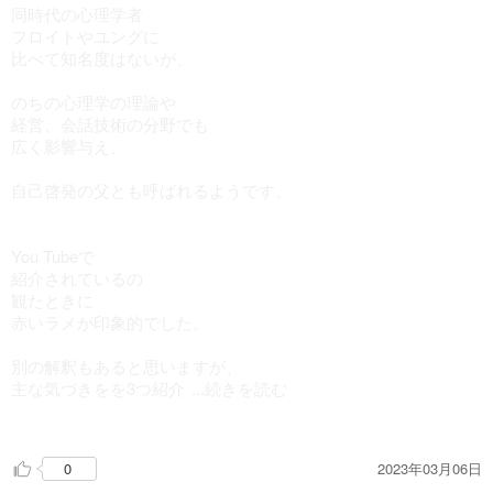
同時代の心理学者
フロイトやユングに
比べて知名度はないが、
のちの心理学の理論や
経営、会話技術の分野でも
広く影響与え、
自己啓発の父とも呼ばれるようです。
You Tubeで
紹介されているの
観たときに
赤いラメが印象的でした。
別の解釈もあると思いますが、
主な気づきをを3つ紹介
...続きを読む
します。
2023年03月06日
0
1.仕事も含むや友人・知人での対人関係では、