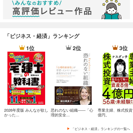
考による薄情さが顔を覗かせたりする点も，混乱を生じさせ
る。
・相手を喜ばせる方法をリストアップする
「目的論」は，「精神疾患は自己責任」という論調を助長させ
かねない面があって，ある種の危険性を感じてしまった。
・自分だけではなく、
仲間の利益を大切に
「ビジネス・経済」ランキング
また，「課題の分離」も，突き詰めていきすぎると，個人主義
受け取るより
から利己主義にまで及びかねない危うい面を孕んでいると思う
多く相手に与える
1位
2位
3位
し，アドラー心理学において最も大切とされる「共同体感覚」
とは，ダブルスタンダードとまではいかないまでも，接し得な
い面が含まれているように思えてしまう。
・信用ではなく信頼を
信頼とは裏付けも担保もなく相手を信じること
私はこのようにして抱いた疑問点を，インターネットで検索す
ることで，多少なり腑に落ちる解を見出すことができたが，こ
・貢献感は自己満足でOK
の辺りにもっと踏み込んで，分かりやすく丁寧に記した解説を
読まない限りは解決し得ない疑問が複数に亘って放置されっぱ
なしになってしまっている「"本書"に対する心情と評価」に関
・判断に迷った時は
しては，残念ながら下げざるを得なかった。
より大きな集団の利益を優先
2026年度版 みんなが欲し
恐れのない組織――「心
専業主婦、株式投資
かった...
理的安全...
億円。
どうやらアドラー心理学はかなり複雑で，しっかりと理解する
・市場価値の高い人間になればいい
「ビジネス・経済」ランキングの一覧へ
ためには，このような平易な解説本を1冊読んだだけでは到底足