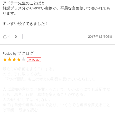
陰口を言われても、嫌われても、あなたが気にすることはな
人は相手と状況に応じて行動を使い分ける。あらゆる動に目的
アドラー先生のことばと
い。「相手があなたをどう感じるか」は相手の課題なのだか
があるからだ。▶︎彼氏はかわいい女の子と思われたい。配達
解説プラス分かりやすい実例が、平易な言葉使いで書かれてあ
後の方になるほど
ら。
員：荷物の受け取りをとっとと終わらせたいという目的を持っ
ります。
解決は難しくなる。
⇒「課題の分離」ができるようになったとき。それは幸福な人
て厳しい言葉を対応した。おらゆる行動は「相手」と「目的」
生への第一歩です。
がある
すいすい読了できました！
・怒りっぽい性格の人など存在しない「怒りという感情をしょ
☆あなたのために
2017年12月06日
0
っち使う人」なのだ。
他人がいるわけではない。
生まれ変わる必要はない、感情の使いを変えればいいだけなの
「〇〇してくれない」という悩みは
だ▶︎叱る罰を与える、脅すははあくまでも一時的な効果しかな
自分のことしか考えていない何よりの証拠
ブクログ
Posted by
い
ネタバレ
子供が問題行動を取らなくなるという本質的な解決にはむしろ
最近この名前をよく目にする。
マイナスになる方が多い。
・交友や愛の課題における
ので、手に取ってみた。
ガミガミと口うるさく叱ることで子供は自信を失い、深く傷つ
失敗から逃げるために
「7つの習慣」もこの考えの影響を受けているらしい。
き勇気をくじかれる
必要以上に仕事に熱中症する人がいる。
困難に挑戦する力を奮われ、困難から逃げ不適切な行動を取る
そういう人は休日さえも恐れる
人は認知や意味づけを変えることで、いかようにでも反応すな
ようになる
わち、思考、行動、感情を変えることができる。
また、罰を与えたり脅されたりしたことで相手を恨み余計に意
人のせいにしてはいけない。
固地になり言うことを聞かない▶︎逆効果
全ては自分の選択の結果であり、いくらでも選択を変えること
☆配偶者を従わせ、教育したいと思い、
は可能
自分だけでなく、仲間の利益を大切にすること。受け取るより
...続きを読む
批判ばかりしているとしたら、