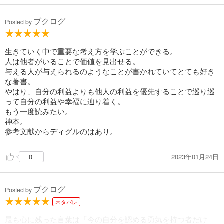
（間違いを正す事よりまずは共感を優先する）
ブクログ
2.家庭での子育てや親から自立について。
Posted by
（感謝で自立を促す）
（課題を分離し自分と区分する）
生きていく中で重要な考え方を学ぶことができる。
3.環境や社会、周りと自分との関係では、
人は他者がいることで価値を見出せる。
（起こった出来事に対して主体性を持って行動する）
与える人が与えられるのようなことが書かれていてとても好き
（対価の保証はないが自ら始められるか）
な著書。
やはり、自分の利益よりも他人の利益を優先することで巡り巡
など。
って自分の利益や幸福に辿り着く。
もう一度読みたい。
見開きで、
神本。
一項目となっているので
参考文献からディグルのはあり。
どこからでも読み始められます。
2023年01月24日
0
何かあった時の
お守り代わりに安心の一冊です。
ブクログ
Posted by
ネタバレ
最も心に残った言葉は「今の自分を認める勇気を持つ者だけ