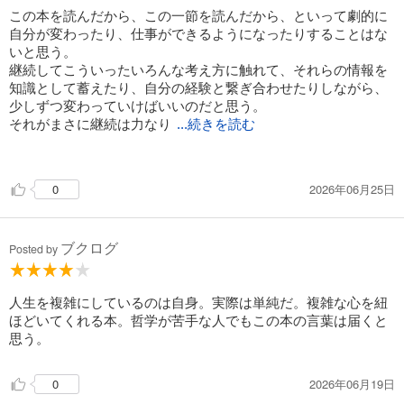
この本を読んだから、この一節を読んだから、といって劇的に
自分が変わったり、仕事ができるようになったりすることはな
いと思う。
・遺伝もトラウマもあなたを支配していない。
継続してこういったいろんな考え方に触れて、それらの情報を
どんな過去であれ、
知識として蓄えたり、自分の経験と繋ぎ合わせたりしながら、
未来は「今ここにいるあなた」が作るのだ。
少しずつ変わっていけばいいのだと思う。
それがまさに継続は力なり
...続きを読む
ということ。
②そのままの自分を認めよ
ということは、継続=量をこなすということもやはり成長にと
劣等感について
2026年06月25日
0
ってはかなり重要だと思う。効率的な正しい成長ばかりできれ
ばいいが、非効率な間違った経験からも成長につながる学びは
たくさんあると思う。
・あなたが劣っているから
ブクログ
Posted by
劣等感があるのではない。
どんなに優秀に見える人にも劣等感は存在する。
自分に対する視点（自己成長のために）と、他者に対する視点
目標がある限り、劣等感があるのは当然だ。
（子どもや部下の育成のために）の両面で考えなければいけな
人生を複雑にしているのは自身。実際は単純だ。複雑な心を紐
いなということを感じた。
ほどいてくれる本。哲学が苦手な人でもこの本の言葉は届くと
自分に対しては、相手が感謝してくれようがどうだろうが、貢
思う。
献の姿勢を持つ。貢献感は自己満足でいい。
・劣等感をどう扱うかが問われている。
他者に対しては、自ら取り組ませる。貢献してくれたら「感
2026年06月19日
0
謝」する。
・人生をみじめにするような努力はやめるべき