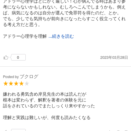
アドラー心理学はとにかく厳しい！心が病んでる時はあまり参
自分の弱さや落ち込みや病気を
考にならないかもしれない。むしろへこんでしまうかも。例え
夫にひけらかす)
ば、病気になるのは自分が選んで免罪符を得たのだ、とか。
でも、少しでも気持ちが前向きになったらすごく役立ってくれ
る考え方だと思う。
・みんなが私を嫌っている、
アドラー心理学を理解
...続きを読む
今回だめだかは、次もだめ
という思い込みは冷静に
するために必要なキーワード。それは共同体感覚、勇気づけ、
立証を試みれば消えていく
課題の分離。
2023年03月28日
0
人はやはり一人では生きていられないんだな。共同体という居
・不完全さを認める勇気
場所に属していることが大切。
ブクログ
今まであまり意識して来なかった。
Posted by
もっとアドラー心理学の理解を深めたい。
嫌われる勇気含め岸見先生の本は読んだが
③感情には隠れた目的がある
根本は変わらず、解釈を著者の体験を元に
感情について
話をされているのでまたしっくり来やすかった
理解と実践は難しいが、何度も読みたくなる
・悲しいから涙を流すのではなく、