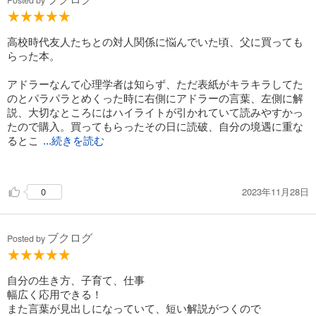
Posted by
高校時代友人たちとの対人関係に悩んでいた頃、父に買っても
らった本。
アドラーなんて心理学者は知らず、ただ表紙がキラキラしてた
のとパラパラとめくった時に右側にアドラーの言葉、左側に解
説、大切なところにはハイライトが引かれていて読みやすかっ
たので購入。買ってもらったその日に読破、自分の境遇に重な
るとこ
...続きを読む
ろには付箋を貼って、辛いことがあったときには見返すように
していた。
2023年11月28日
0
それで対人関係が良好になったかといえばそうではないし、私
自身の考え方を180°変えれたかといえば決してそうではない
ブクログ
が、この本があることで私の味方が増えた気がした。なので高
Posted by
校卒業して大学で県外へ行ったときにもこの本は必ず持ってい
ったし、転職して新しい引越し先の今の住まいにも持ってきて
いる今でも大切な本の一つ。
自分の生き方、子育て、仕事
幅広く応用できる！
また言葉が見出しになっていて、短い解説がつくので