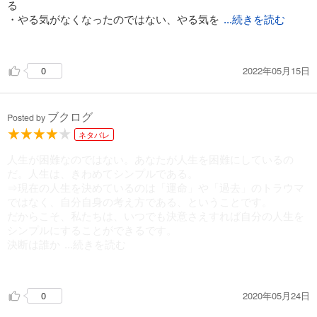
し、多感をバネに修業を成し遂げた者も数知れない
る
②世界像(世の中の人々は〜である)
▶︎遺伝や生育環境を言い訳にしてはいけない。あなたができな
・やる気がなくなったのではない、やる気を
...続きを読む
③自己理想(私は〜であらねばならない)
い本当の理由は環境を言い訳にして努力から逃げていることに
なくすという決断を自分でしたのだ
なる
・わかっているけどできませんは単にやりたくないだけだ
例ベートーベン、二宮尊徳
2022年05月15日
0
・「私は〇〇である」「世の中は〇〇である」「私は〇〇でア
・親の考えたを受け入れるか否かは
ラねばならない」の３つの価値観が性格を元
自分の意思で決める
・あらゆる悩みは対人関係に行き着く
強がりはコンプレックスの悪返し、「強く見せる」努力はやめ
ブクログ
・「〇〇してくれない」という悩みは自分のことしか考えてい
て、「強くなる」努力をすることだ
Posted by
ないなによりの証拠である
▶︎優越コンプレックスを持っている人は自分が本当に強くなる
ネタバレ
・叱られたり、褒められたりして育った人は評価してくれない
ための努力をしない。
☆幸福な人生を歩む人のライフスタイル(性格)は
相手を敵だと思ようになる
人生が困難なのではない。あなたが人生を困難にしているの
そうではなく強く「見える」ように努力をする。そして 以下の
必ずコモンセンス(共通感覚)と一致している
・問題行動に注目するとその人は問題行動を繰り返す
だ。人生は、きわめてシンプルである。
ような行動を頻繁に行う
・褒めるよりも感謝を示す
⇒現在の人生を決めているのは「運命」や「過去」のトラウマ
歪んだ指摘論理だけで生きていては
・役立っていると実感するのに褒められるのは不要。自己満足
ではなく、自分自身の考え方である、ということです。
例:自慢する。人をバカにした態度をとる、弱い人に対して威る
必ず人生が行き詰まる
でよい
だからこそ、私たちは、いつでも決意さえすれば自分の人生を
他の人の価値を下げるように批判する。大声や大きな身振りで
・問題の指摘は言わずにこれからどうするの解決策に集中する
シンプルにすることができるです。
す。会話を自分に向けようとする人の話を聞き流すなど
決断は誰か
これらの行動は「強い」からするにではなく強く「見える」こ
...続きを読む
・怒りっぽ性格の人など存在しない。
とに努力を傾けている
怒りという感情をしょっちゅう使う人なのだ。
に強制されたものではなく、自分が、自分の意思で、下してき
そして、その背後には強い劣等感が隠されている。
たものです。
感情の使い方を変えればいい。
2020年05月24日
0
できない自分を責めている限り、永遠に幸せにはなれないだろ
悲しいから涙を流すのではない。相手を責め、同情や注目を引