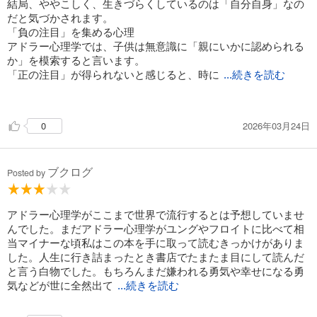
結果として本当に似てくる。
結局、ややこしく、生きづらくしているのは「自分自身」なの
人生の問題→仕事、交友、愛に分類できる
→見方を変えるだけで世界はガラリと変わる。そして勇気づけ
だと気づかされます。
＝対人関係
をする
「負の注目」を集める心理
アドラー心理学では、子供は無意識に「親にいかに認められる
共同体感覚
・子どもは両親が持っている価値観を
か」を模索すると言います。
無視することができない。
「正の注目」が得られないと感じると、時に
信用ではなく信頼
...続きを読む
全面服従して受け入れるか全面反抗する
「負の注目」——つまり、困らせたり、弱ったりすることで気
アイメッセージで
を引こうとするのです。
2026年03月24日
0
・子どもは親が貼ったレッテルに
50年来の友人を思い出します。
楽観的であれ
過剰に応えようとする
彼女は長年、自身の病気や家族のトラブルといった「悩み」を
私に相談し続けてきました。
ブクログ
「変わりたい」と言いながらも、実際には不運な話や病気の話
Posted by
を好んで選んでいるように見えたのです。
人生は、自分で選べる
⑦叱ってはいけない、
かつての私も、生きづらさを抱えていました。
アドラー心理学がここまで世界で流行するとは予想していませ
褒めてもいけない
でも、私は「シンプルな人生」が軽快でいいと思い、意識を変
んでした。まだアドラー心理学がユングやフロイトに比べて相
える努力をして今の生き方を選びました。
当マイナーな頃私はこの本を手に取って読むきっかけがありま
教育について
一方で、ドラマチックで困難な人生ストーリーを無意識に必要
した。人生に行き詰まったとき書店でたまたま目にして読んだ
としている人もいます。
と言う白物でした。もちろんまだ嫌われる勇気や幸せになる勇
彼女が「癌になった」と告げてくれたとき、私はあえて距離を
気などが世に全然出て
...続きを読む
いない頃の話でした。
・叱られたり、褒められたりして育った人は
置くことにしました。彼女の人生の選択に、私が介入すべきで
叱られたり褒められたりしないと
はないと感じたからです。