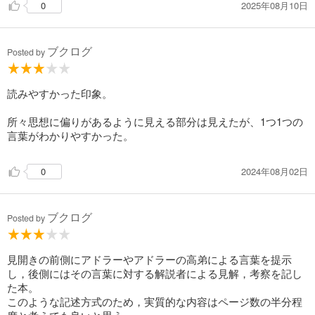
2025年08月10日
0
行動しなくなる
最後に
そして、評価してくれない相手を敵だと思うように
「人生は、いつからでも変えられる」
もし彼女がいつか、この重い物語に疲れたとき。
ブクログ
この本を手に取って、もっと軽やかに笑い合える日が来たらい
Posted by
☆叱ると一時的には効果がある。
いなと願っています。
しかし、本質的な解決にはならない。
むしろ、相手は活力を奪われ、
読みやすかった印象。
ますます言うことを聞かなくなる
所々思想に偏りがあるように見える部分は見えたが、1つ1つの
言葉がわかりやすかった。
・間違いをわからせるには、
2024年08月02日
0
親しみのある話し合いをすればいい。
大切なのは、それができる信頼関係を築くこと
ブクログ
Posted by
・他人と比較してはいけない
ほんのわずかでも
見開きの前側にアドラーやアドラーの高弟による言葉を提示
できている部分を見つけ、
し，後側にはその言葉に対する解説者による見解，考察を記し
それにきづかせることが重要
た本。
このような記述方式のため，実質的な内容はページ数の半分程