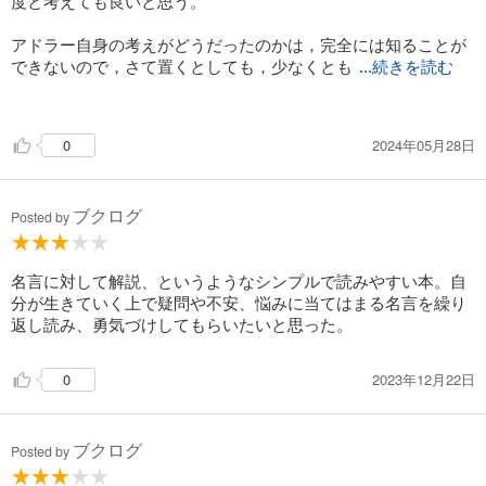
度と考えても良いと思う。
・人は失敗を通じてしか学ばない
失敗を経験させ
アドラー自身の考えがどうだったのかは，完全には知ることが
自ら変わろうと決断するのを見守る
できないので，さて置くとしても，少なくとも
...続きを読む
アドラーの信奉者である解説者の言葉は少々極端なところが多
☆罰を与えるのではない。
いので，あまり鵜呑みにし過ぎない方が良いのかもしれないな
結末を体験させる
2024年05月28日
0
と感じさせる。
(食事の時間に帰ってこなければ
一切食事を出さない)
ブクログ
たとえば「目的論」について，フロイトによる「原因論」を否
Posted by
定し，もはや過去の遺物となったとまで記しているが，少なく
とも現在の精神医学においては「原因」が完全に否定されてい
☆人の育て方に迷った時は自分に質問する
るわけではない。
名言に対して解説、というようなシンプルで読みやすい本。自
「この体験を通じて、相手は何を学ぶだろう？」
分が生きていく上で疑問や不安、悩みに当てはまる名言を繰り
もちろん，原因は原因として存在する"けれども"，変えること
返し読み、勇気づけしてもらいたいと思った。
ができない過去に着目するよりも，これから変えていけるとこ
ろに目を向けた方が良いという考え方が主流になってきたこと
2023年12月22日
0
は事実ではあるが。
⑧幸せになる唯一の方法は
他者への貢献
推測するに，アドラーの考え方は，あくまでも「こう考えるこ
共同体感覚について
ブクログ
Posted by
ともできる」「こう捉えてみたらどうだろうか」という提案の
ひとつに過ぎず，それが真実として全てを規定するものでは無