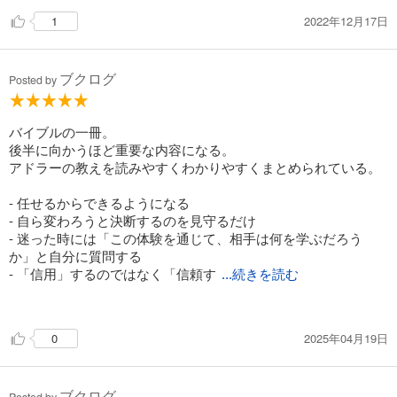
す。
落ち込んで悩んで他人や自分自身を責めているときは、大
2022年12月17日
1
抵、『世界の中心が自分』という思考に陥っていることに気付
子供は親にかまって欲しいと、最初は正の態度をとる、それで
きました。でも、実際には、世界には色んな人がいて、そのお
もかまってもらえないと今度は負の態度をとる。それに対して
かげでご飯が食べられたり、電車に乗れたり、電気を使えたり
ブクログ
親は叱って子供に反応するので、子供は夫の態度をとれば、親
Posted by
する。世界の中心は、決して自分ではないんです。
にかまってもらえると思ってそれを続けるようになってしま
その事実、色んな人から助けてもらって生きていることを思
う。
い出すために、周りの人に親切をすることが大事なんだと気づ
バイブルの一冊。
けました。
負の態度をとるようになった子供とはしっかりと対話すること
後半に向かうほど重要な内容になる。
本書では、自分が周りの人を喜ばせるために出来ることをリ
が重要である。
アドラーの教えを読みやすくわかりやすくまとめられている。
ストアップして、１つずつやってみることをおすすめしていま
した。私は、挨拶・笑顔を心掛けることからやってみようと思
子供や部下に対して褒める事は、上から目線。感謝するのは、
- 任せるからできるようになる
っています。サービス精神旺盛にして人に過剰に与え続けると
対等な目線。
- 自ら変わろうと決断するのを見守るだけ
自分がバテてしまうので、自分ができる範囲で、相手からの見
上から目線ではなく、対等な目線で感謝すると、相手にも伝わ
- 迷った時には「この体験を通じて、相手は何を学ぶだろう
返りもある程度求めながら、お互い様でやっていけたらと思い
りやすい。
か」と自分に質問する
ます。
- 「信用」するのではなく「信頼す
...続きを読む
ここでもう１つ大切だと思ったのは、「自分は役に立ってい
この本は手元に置いといてちょくちょく見返したくなる本だっ
る」という貢献感は、相手に依存せずに、「自己満足」で良い
る」
た。
ということ。自分で自分を認めて、人を喜ばせることが出来た
- 褒めることは上から目線、勇気づけは横から目線で
らしあわせ。相手からのありがとうがもらえたらしあわせ。
2025年04月19日
0
- その悩みは本当に「あなたの問題」か？
- 不機嫌か上機嫌かはその人の課題
アドラーのおかげで、また少しずつ、生きることが楽しくなっ
- 相手があなたをどう感じるかは相手の課題
てきました。ありがとうございます。
ブクログ