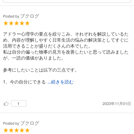
ブクログ
Posted by
アドラー心理学の要点を絞りこみ、それぞれを解説しているた
め、内容が理解しやすく日常生活の悩みの解決策としてすぐに
活用できることが盛りだくさんの本でした。
私は自分の偏った物事の見方を改善したいと思って読みました
が、一読の価値がありました。
参考にしたいことは以下の三点です。
1、今の自分にできる
...続きを読む
ことだけを見よう。
私は、過去の人間関係で悩むことが多く、クヨクヨしがちで
2023年11月01日
1
した。そんな私に、アドラーは、「昔のことの原因なんて、も
はや分かりっこない。相手の態度や言葉に傷ついても、もはや
終わったこと。変えることは不可能だから、原因追求は時間の
ブクログ
無駄。」だと気づかせてくれました。
Posted by
過去と他人は変えられないから、自分が変わるしかない。もし