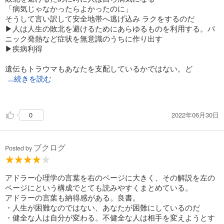
・わかっているけれど、
「病気じゃなかったらよかったのに」
できませんは、
そうして言い訳して安全地帯へ逃げ込み ラクをするのだ
単にやりたくないだけ
▶︎人は人生の敗北を避けるためにあらゆるものを利用する。パ
ニック発熱など症状を無意識のうちに作り出す
▶︎疾病利得
・無意識にやってしまった
理性が欲望に負けて
遺伝もトラウマもあなたを支配しているかではない。ど
は、自分や相手を欺くための言い訳
...続きを読む
んな過去であれ、本来は「今ここにいるあなたが作っているの
だから
2022年06月30日
0
例：ある殺人犯はなぜ犯したのか?」と問われたときに「自分は
④性格は今この瞬間に変えられる
親に捨てられたから」と答えた、親に捨てられたまともな家庭
ライフスタイルについて
ブクログ
に育たなかったから自分は殺人犯になったのだ。自分は悪くな
Posted by
い言い訳。
しかし親に捨てられた子供がすべての人犯になるわけ
・性格(ライフスタイル)はいつでも変えられる
同じ環境に育っても、人は自分の意思で進を選択できる
アドラー心理学の言葉を右のページに大きく、その解説を左の
ページにという構成でとても読みやすくまとめている。
アドラーの言葉も納得感がある。良書。
・性格の根っこは
・人生が困難なのではない、あなたが困難にしているのだ
3つの価値観
○名等感を言い訳にして人生から逃げ出す弱虫は多い。しか
・健全な人は自分が変わる。不健全な人は相手を変えようとす
①自己概念(私は〜である)