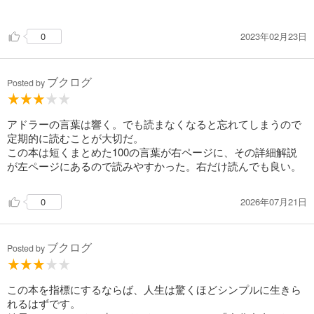
も多く相手に与えること、幸福になる唯一の道である
その結婚はうまくいかない
。
▶︎共同体感覚」を持つことの大切さが大事
感情は排泄物。操作しても何も変わらない。
▶︎他者に対する貢献により形成される
あくまで2人が平等であり、
2023年02月23日
0
ライフスタイル（性格）を変えることで、自ずと感情も変わ
自分の居場所をつくることが大事
奪うことよりも与えることを大切にする
る。
性格の深層部
ブクログ
１ 自己概念 私は〜である
Posted by
○「よくできたね」とほめるのではない。「ありがとう助かっ
２ 世界観 世の中の人々は〜である
たよ」と感謝を伝えるのだ。
３ 自己理念 私は〜であらねばならない
感謝される喜びを体験すれば、自ら進んで貢献を繰り返すだろ
⑥家族こそが世界である
アドラーの言葉は響く。でも読まなくなると忘れてしまうので
う
家族構成について
目的論
定期的に読むことが大切だ。
▶︎親、教師が子供の「共同体感覚」を高めるには自己信頼と他
全ての行動には（本人も無自覚な）相手と目的がある。
この本は短くまとめた100の言葉が右ページに、その詳細解説
者信頼の体験を積ませることが大切。
感動が人を突き動かすのではなく、人のために感動を使用す
が左ページにあるので読みやすかった。右だけ読んでも良い。
上から目線で「ほめられる」よりも横から目線で感謝されるこ
・子どもにとって
る。＝使用の心理学
とが自己信頼と他者信頼には有効的。
家族は世界そのものであり
涙→同情、注目
2026年07月21日
親から愛されなければ、生きていけない。
0
怒り→相手を操作、自分自身を突き動かす
「信用」するのではなく「信頼」するのだ「信頼」とは裏付け
そのための命がけの戦略が
て担保もなく相手を信じること
そのまま性格の形成につながっている
感情に支配されるのではなく、利用すればいい。
裏切られる可能性があっても相手を信じるのである
ブクログ
Posted by
▶︎共同体見覚を高める方法
「無意識に」は、自分や相手を欺くための言い訳でしかない。
☆身振りや話し方が親に似るのは、
意識と無意識、理性と感情のように対立する要素に分けること
「暗い」のではなく「優しい」のだ。「のろま」ではなく「て
子どもは親を真似ることで
この本を指標にするならば、人生は驚くほどシンプルに生きら
を否定。
いねい」なのだ
親の権力を手に入れようとし、
れるはずです。
失敗ばかりではなく、たくさんチャレンジしているのだ