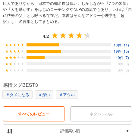
巨人でありながら、日本での知名度は低い。しかしながら『7つの習慣』
や『人を動かす』をはじめコーチングやNLPの源流でもあり、いわば「自
己啓発の父」とも呼べる存在だ。本書はそんなアドラー心理学を「超
訳」し、名言集としてまとめる。
4.2
18件 (11)
19件 (15)
10件 (7)
0件 (0)
0件 (0)
感情タグBEST3
＃タメになる
＃深い
＃アツい
すべてのレビュー
ネタバレのみ
評価高い順