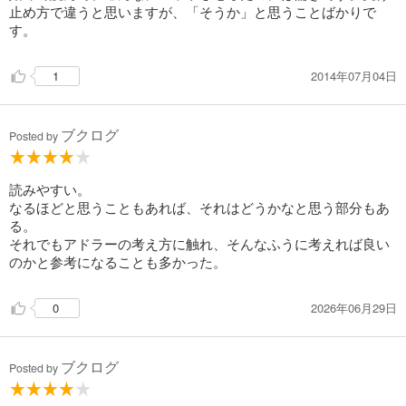
止め方で違うと思いますが、「そうか」と思うことばかりで
す。
・人は過去に縛られているのではない
2014年07月04日
1
あなたの描く未来があなたを規定しているのだ
過去の原因は解説になっても
解決にはならないだろう
ブクログ
Posted by
・敗北を避けるために
時に人は自ら病気になる。
読みやすい。
「病気でなければできたのに…」
なるほどと思うこともあれば、それはどうかなと思う部分もあ
そう言い訳して安全地帯へ逃げ込み、ラクをする
る。
それでもアドラーの考え方に触れ、そんなふうに考えれば良い
のかと参考になることも多かった。
・「やる気がなくなった」のではない
2026年06月29日
0
「やる気をなくす」という決断を
自分でしただけだ。
「変われない」のではない。
ブクログ
Posted by
「変わらない」という決断を
自分でしているだけだ