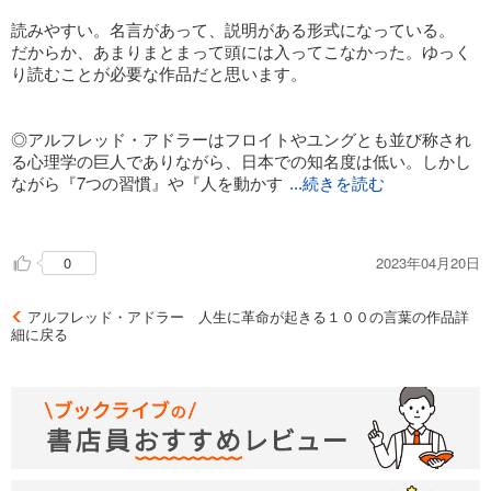
いというのが，実際のところなのではないだろうか。
・共同体感覚が発展されれば
読みやすい。名言があって、説明がある形式になっている。
すべての困難から解放される
だからか、あまりまとまって頭には入ってこなかった。ゆっく
だからこそ，「心理学」というよりも，実態としては哲学，倫
り読むことが必要な作品だと思います。
理や自己啓発に類するものと捉えられているというのは，合点
共同体感覚
のいくところかと思う。
①他者信頼
(周囲の人は私を援助してくれる)
◎アルフレッド・アドラーはフロイトやユングとも並び称され
②自己信頼
る心理学の巨人でありながら、日本での知名度は低い。しかし
また，先に挙げた「原因論」ではなく「目的論」も該当する
(私は周囲の人へ貢献できる)
ながら『7つの習慣』や『人を動かす
が，その他にも，「褒めることは相手を見下すことから生じて
...続きを読む
③所属感
いる」とする考え方など，アドラーの考え方や観点には，「そ
(その結果として、私は共同体に居場所がある)
』をはじめコーチングやNLPの源流でもあり、いわば「自己啓
れって鶏が先か，卵が先かというだけの話なのでは？」と感じ
発の父」とも呼べる存在だ。
たり，「単に物事を正面から受け止めようとせずに，捻くれて
2023年04月20日
0
ナナメから見ているだけでは…」と屁理屈に感じたり，釈然と
・見返りを求めず、承認を求めず
◎本書はそんなアドラー心理学を「超訳」し、名言集としてま
しないものも多い。
とめ、わかりやすく具体的な例とともに解説する。
アルフレッド・アドラー 人生に革命が起きる１００の言葉の作品詳
・自分のことばかり考えていない？
細に戻る
「褒める」という行為が純粋に，「自分にはできないことをし
奪う人、支配する人、逃げる人
【アルフレッド・アドラー(Alfred Adler)とは?】
ていて凄い！」という思いから発生していると考えることはで
これらは幸せになれない
1870年オーストリア出身の精神科医、心理学者、社会理論家。
きなかったのだろうか。
フロイト、ユングと並んで現代のパーソナリティ理論や心理療
・人は居場所がないと
法を確立した1人。個人心理学(アドラー心理学)を創始し、『7
精神を病んだりアルコールに溺れたり
つの習慣』のコヴィー博士、カーネギーらに影響を与えた。自
全体的にはポジティブ心理学なので，性善説により成立してい
他者貢献で居場所を確保
己啓発の源流。
ると思われる部分が多いのだが，時折り究極的なまでの合理思