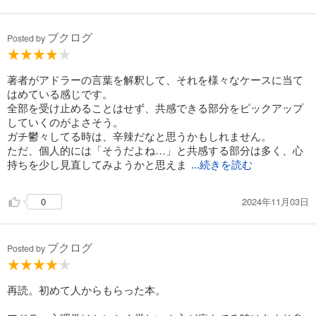
(妻が帰ってきて、と夫にいう)
ブクログ
Posted by
②力を示す
(かんしゃく、食事拒否など力ずくで)
著者がアドラーの言葉を解釈して、それを様々なケースに当て
はめている感じです。
(夫に怒りをぶつける、泣くなど)
全部を受け止めることはせず、共感できる部分をピックアップ
していくのがよさそう。
ガチ鬱々してる時は、辛辣だなと思うかもしれません。
ただ、個人的には「そうだよね…」と共感する部分は多く、心
③復讐
持ちを少し見直してみようかと思えま
...続きを読む
(問題行動を起こすなど
した。
わざと親に不快感を与える)
2024年11月03日
0
(自分も遊び歩いだり家事を放棄したり)
④回避
ブクログ
Posted by
(努力をしなくなる、
自分は無能、欠陥があると大人に見せかける)
再読。初めて人からもらった本。
(あきらめて、