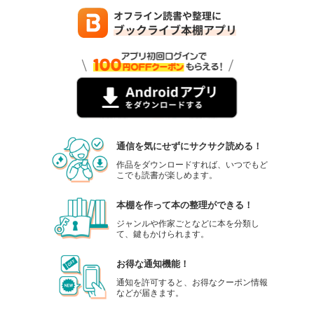
相手の勇気を奪ってしまう
自ら困難を克服する機会を奪ってしまう
・人の心理は物理学とは違う
問題の原因を指摘しても、勇気を奪うだけ
解決法と可能性に集中すべき
・大切なのは共感すること
通信を気にせずにサクサク読める！
共感とは相手の目で見、
相手の耳で聞き
作品をダウンロードすれば、いつでもど
こでも読書が楽しめます。
相手の心で感じること
自分は相手の視点を押し付けてない？
本棚を作って本の整理ができる！
ジャンルや作家ごとなどに本を分類し
て、鍵もかけられます。
・命令調をやめる
命令調は選択の余地がないので
お得な通知機能！
自分の立場や状況が尊重されていないと感じる
通知を許可すると、お得なクーポン情報
などが届きます。
→お願い調にする