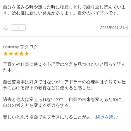
も相手が100%悪かったことだとしても、自分ではコントロール
できない。だからこそ、健全に考え直して、今の自分に出来る
自分を省みる時や迷った時に物差しとして繰り返し読んでいま
ことをやっていこう。これからの自分の未来を築くために大切
す。読む度に新しい発見があります。自分のバイブルです。
なエネルギーを使っていこうと思いました。
2023年02月21日
1
２、不完全な自分でOK！不完全な他人もOK！
今までの私は、『出来ない自分はダメ』、人に対しては『そ
んなことも出来ないの？』と思い込んでいましたが、出来ない
ブクログ
Posted by
自分も他人も、それでOKなんですよね。出来ないことがない人
なんてこの世に誰一人として居ないですから。
不完全な他人も自分も受け容れて、「お互い様」だと思うこ
子育てや仕事に使える心理学の名言を見つけたいと思って読ん
とで、人にも自分にも寛容になり、人間関係が心地好くなって
だ本。
生きやすくなる。イライラも減って、ストレスが軽減されるこ
とに気づきました。
自己啓発本は好きではないが、アドラーの心理学は子育てや仕
また、自分と他人は違う意見・価値観を持っている人間同士
事における部下の教育などに使えると感じた。
なので、意見を批判されることは当たり前のことだと認識する
ことの大切さに気づきました。意見を批判されたら、自分の人
過去と他人は変えられないので、自分の未来を変えるために、
格を批判されたのではなく、考え方が違うだけだということを
自分の考え方を変える努力をする。
冷静に許容し、相手の意見を吟味して、受け入れるか受け流す
かを決めたら良い。完全な人は居ないと分かって安心しまし
苦しいと思う場面でもプラスになることがあ
た。
...続きを読む
るので、現実を受け入れて、ポジティブな部分を自分で見いだ
３、苦しみから抜け出す唯一の方法は、人を喜ばせること。