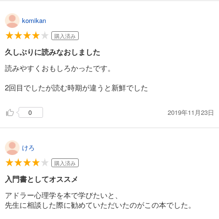
う。今の自分を認める勇気を持つ者だけが、本当に強い人間に
くために泣いているのだ。
なれるのだ。
⇒「すべての行動には(本人も無自覚な)目的がある」
komikan
⑤あらゆる悩みは対人関係に行き着く
⇒人は「不完全さを認める勇気を持つ」ことが必要である、
▶︎「目的論」
ライフタスクについて
と。完全であろうとするから苦しくなる。なぜならば完全な人
購入済み
「感情が人を突き動かす」のではなく人は目的のために「感情
間など、この世に一人も存在しないからです。
が人を突き動かす」のではなく人は目的のために感情を使用す
久しぶりに読みなおしました
る▶︎使用の心理学
・うつ、忙しくて休みが取れない、
悩みをゼロにするには、宇宙でたった一人きりになるしかな
読みやすくおもしろかったです。
若い人に勝てない
い。
① 相手を支配し、交配するため、カットなった表情や態度相手
これらは内面の悩みに見える言葉だが、
を威嚇し、自分の言う通りに相手を操作し、支配するため。
2回目でしたが読む時期が違うと新鮮でした
すべて対人関係の問題に起因
自分だけでなく、仲間の利益を大切にすること。受け取るより
も多く、相手に与えること。幸福になる唯一の道である。
② 自分自身を突き動かるため。 人は感情を使用することでし
(使用の心理学
2019年11月23日
0
て、自分自身の行動を促進する。
相手がいて、自らの優位性をアピール)
自分の不完全さを認め、受け入れなさい。
つまり感情により背中を押してもらうわけです。人は理性だけ
相手の不完全さを認め、許しなさい。
で判断し行動するだけでなく、怒り、悲しみ、喜び恐れなどが
「前に進む」「ストップする。
けろ
☆人生には3つの課題がある
相手の機嫌が悪い時に、自分が責任を感じてはいけない。不機
などの行動に拍車をかける感情は動かすために利用されている
①仕事の課題
嫌でいるか上機嫌でいるかは、相手の課題。その課題を勝手に
購入済み
②交友の課題
背負うから苦しいのだ。
・カッときて自分を見失い怒鳴ったのではない。相手を支配す
③愛の課題
入門書としてオススメ
⇒相手の課題に責任を感じてはいけません。相手の課題を勝手
るために怒りという感情を創り出して利用しているのだ▶︎感情
(異性との付き合いや夫婦関係のこと。
に背負うから苦しくなる。相手との間に線を引き、明確に分離
の目的
アドラー心理学を本で学びたいと、
人生で一番困難な課題であるがゆえに
することが必要なのです。
先生に相談した際に勧めていただいたのがこの本でした。
解決できれば、深いやすらぎが訪れる)
・彼氏に対しては甘えた声で、配達員に対してはキツい声で、