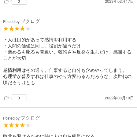
2023年02月17日
0
相手を責め、同情や注目を引くために泣いている
ブクログ
・目的論が先にある
Posted by
原因が先ではない
・人は目的があって感情を利用する
・人間の価値は同じ。役割が違うだけ
・褒めるも叱るも間違い、狡猾さや反発を生むだけ。感謝する
ことが大切
・子どもは感情でしか
大人をしはいできない。
感情利用はその通り。仕事すると自分も含めやってしまう。
大人になってからも
心理学が普及すれば仕事のやり方変わるんだろうな、次世代の
感情を使って人を動かそうとするのは幼稚
頃だろうけども
・大人なら
2022年08月10日
0
言葉を使って理性的に話し合うべき
ブクログ
Posted by
・あらゆる行動には
相手と目的がある
敗北を避けるために時に人は自ら病気になる