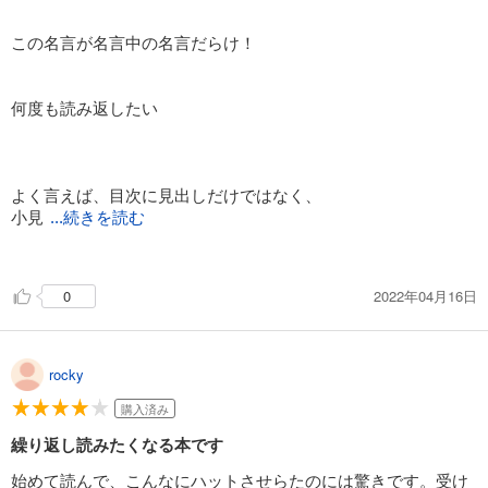
この名言が名言中の名言だらけ！
何度も読み返したい
よく言えば、目次に見出しだけではなく、
小見
...続きを読む
出しもあると良いと思った。
2022年04月16日
0
すらすら読めてしまうので、
さらに自分のものにするためには、
また別のアドラーの本を読みたいと思った。
rocky
購入済み
繰り返し読みたくなる本です
①すべてあなたが決めたこと
自己決定性について
始めて読んで、こんなにハットさせらたのには驚きです。受け