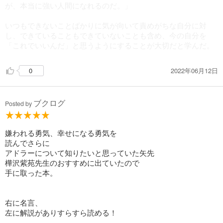
が、本当に強い人間になれるのだ。」
いつもできないことばかりに気が向いて責めがちな自分に対
し、できていることもできていないことも含め、今の自分を
「これでいいんだ」と思うようにすることが大切だと学んだ。
2022年06月12日
0
ブクログ
Posted by
嫌われる勇気、幸せになる勇気を
読んでさらに
アドラーについて知りたいと思っていた矢先
樺沢紫苑先生のおすすめに出ていたので
手に取った本。
右に名言、
左に解説がありすらすら読める！