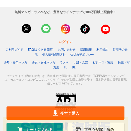
YES、NOの選択の余地があるだけで相手は尊重されていると
感じる
無料マンガ・ラノベなど、豊富なラインナップで188万冊以上配信中！
・間違いを指摘せず、
原因分析をせず
いきなり建設的な問題解決だけを話し合う
ログイン
ご利用ガイド
FAQ(よくある質問)
お問い合わせ
採用情報
利用規約
特商法の表
示
個人情報保護方針
cookie等ポリシー
⑩他人の課題を背負ってはいけない
少年・青年マンガ
少女・女性マンガ
ラノベ
小説・文芸
ビジネス・実用
雑誌・写
課題の分離について
真集
TL
BL
ブックライブ（BookLive!）は、BookLiveが運営する電子書店です。TOPPANホールディング
ス、カルチュア・コンビニエンス・クラブ、テレビ朝日の出資を受け、日本最大級の電子書籍配
信サービスを行っています。
今すぐ購入
カートに入れる
ブラウザ試し読み