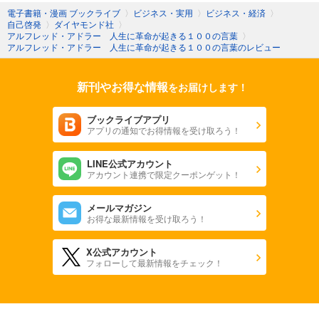
より大きな共同体で考えればいい
りないようなので，今後も折に触れては知り，学んでいけたら
電子書籍・漫画 ブックライブ
〉
ビジネス・実用
〉
ビジネス・経済
〉
良いなと思う。
自己啓発
〉
ダイヤモンド社
〉
アルフレッド・アドラー 人生に革命が起きる１００の言葉
〉
アルフレッド・アドラー 人生に革命が起きる１００の言葉のレビュー
⑨困難を克服する勇気を持って
新刊やお得な情報
をお届けします！
勇気について
ブックライブアプリ
アプリの通知でお得情報を受け取ろう！
・人は貢献感を感じ
自分に価値があると思える時だけ
LINE公式アカウント
勇気を持つことができる
アカウント連携で限定クーポンゲット！
(勇気づけ)
メールマガジン
お得な最新情報を受け取ろう！
・他人の評価に左右されてはいけない
X公式アカウント
・ほめることは上から目線
フォローして最新情報をチェック！
勇気づけは横から目線
・失敗や未熟さを指摘してはいけない
できないと取り上げてはいけない