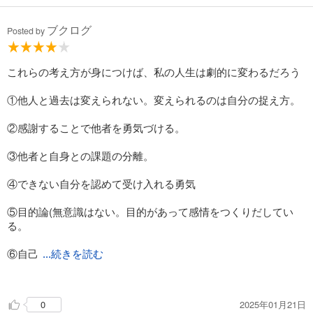
相手の課題（どう思うかなど）には踏み込まない。
自分の課題（どう決断するか、行動するか）には踏み込ませな
ブクログ
Posted by
い。
・強がりはコンプレックスの裏返し。
「強く見せる」努力はやめて、
「強くなる」努力をすること
これらの考え方が身につけば、私の人生は劇的に変わるだろう
①他人と過去は変えられない。変えられるのは自分の捉え方。
・世話好きな人は、
単に優しいのではない。
②感謝することで他者を勇気づける。
相手に自分を依存させ、
自分が重要な人物であることを
③他者と自身との課題の分離。
実感したいのだ。
④できない自分を認めて受け入れる勇気
⑤目的論(無意識はない。目的があって感情をつくりだしてい
☆かまってほしい順番
る。
子どもが親に、妻が多忙な夫に
⑥自己
...続きを読む
①注目を集める
(親が子どもに
決定権(全ての選択は自分の意思で決めたこと。原因自分論)
話しかけるのをやめさせようとしたり、
自分が眠るまでそばにいてほしいと要求)
2025年01月21日
0