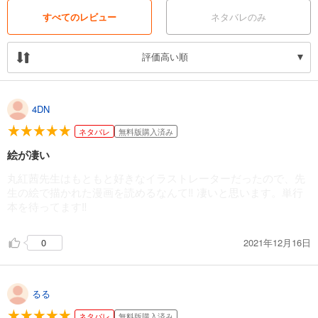
すべてのレビュー
ネタバレのみ
評価高い順
4DN
ネタバレ
無料版購入済み
絵が凄い
丸紅茜先生はもともと好きなイラストレーターだったので、先
生の絵で描かれた漫画を読めるなんて‼︎ 凄いと思います。単行
本を待ってます‼︎
2021年12月16日
0
るる
ネタバレ
無料版購入済み