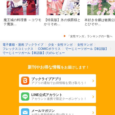
魔王城の料理番 ～コワモ
【特装版】氷の侯爵様と
本好き令嬢は敏腕公
テ魔族...
かりそめ...
とひそや...
「女性マンガ」ランキングの一覧へ
電子書籍・漫画 ブックライブ
〉
少女・女性マンガ
〉
女性マンガ
〉
フレックスコミックス
〉
COMICポラリス
〉
でーじミーツガール【単話版】
〉
でーじミーツガール【単話版】(1)のレビュー
新刊やお得な情報
をお届けします！
ブックライブアプリ
アプリの通知でお得情報を受け取ろう！
LINE公式アカウント
アカウント連携で限定クーポンゲット！
メールマガジン
お得な最新情報を受け取ろう！