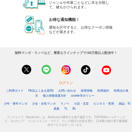
ジャンルや作家ごとなどに本を分類し
て、鍵もかけられます。
お得な通知機能！
通知を許可すると、お得なクーポン情報
などが届きます。
無料マンガ・ラノベなど、豊富なラインナップで188万冊以上配信中！
ログイン
ご利用ガイド
FAQ(よくある質問)
お問い合わせ
採用情報
利用規約
特商法の表
示
個人情報保護方針
cookie等ポリシー
少年・青年マンガ
少女・女性マンガ
ラノベ
小説・文芸
ビジネス・実用
雑誌・写
真集
TL
BL
ブックライブ（BookLive!）は、BookLiveが運営する電子書店です。TOPPANホールディング
ス、カルチュア・コンビニエンス・クラブ、テレビ朝日の出資を受け、日本最大級の電子書籍配
信サービスを行っています。