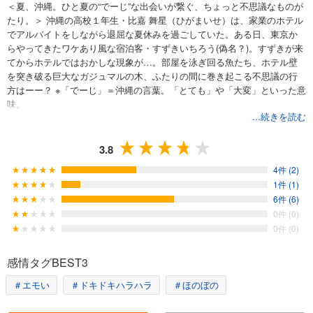
＜夏、沖縄。ひと夏の“でーじ”な出会いが繋ぐ、ちょっと不思議なものが
たり。＞ 沖縄の高校１年生・比嘉 舞星（ひがまいせ）は、家業のホテル
でアルバイトをしながら退屈な夏休みを過ごしていた。ある日、東京か
らやってきたワケあり風な宿泊客・すずきいちろう(偽名？)。すずきが来
てからホテルではおかしな現象が…。部屋を泳ぎ回る魚たち、ホテル壁
を突き破る巨大なガジュマルの木、ふたりの間に巻き起こる不思議の行
方はーー？ ※「でーじ」＝沖縄の言葉。「とても」や「大変」といった意
味。
...続きを読む
(C)丸紅 茜／COMICポラリス ©波之上青年団／でーじミーツガール製作
委員会
3.8
4件 (2)
1件 (1)
6件 (6)
0件 (0)
0件 (0)
感情タグBEST3
＃エモい
＃ドキドキハラハラ
＃ほのぼの