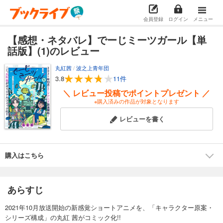
会員登録
ログイン
メニュー
【感想・ネタバレ】でーじミーツガール【単
話版】(1)のレビュー
丸紅茜
/
波之上青年団
3.8
11件
＼ レビュー投稿でポイントプレゼント ／
※購入済みの作品が対象となります
レビューを書く
購入はこちら
あらすじ
2021年10月放送開始の新感覚ショートアニメを、「キャラクター原案・
シリーズ構成」の丸紅 茜がコミック化!!