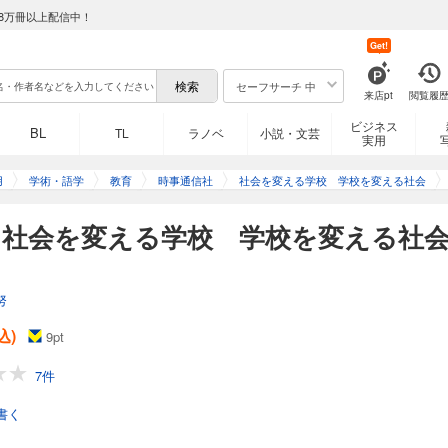
8万冊以上配信中！
Get!
セーフサーチ 中
来店pt
閲覧履
ビジネス
BL
TL
ラノベ
小説・文芸
実用
用
学術・語学
教育
時事通信社
社会を変える学校 学校を変える社会
】社会を変える学校 学校を変える社
努
込)
9
pt
7件
書く