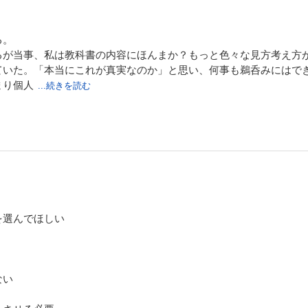
る。
が当事、私は教科書の内容にほんまか？もっと色々な見方考え方
ていた。「本当にこれが真実なのか」と思い、何事も鵜呑みにはで
まり個人
...続きを読む
ばしば無視される。
、従来の枠組みを維持することは難しくなりつつある。
固定観念に囚われず柔軟で創造的な発想が必要だ。当事者意識を
要だろう。
ことはない。分断から百人十色への道を提供することで未来がみ
なく、未来を創造する新しい視点と行動である。 教育の再構築
を選んでほしい
ない