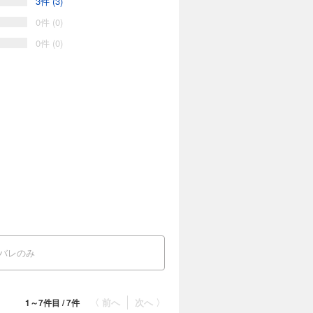
3件 (3)
0件 (0)
0件 (0)
氏。
無尽に語ります。
バレのみ
〈 前へ
次へ 〉
1～7件目 / 7件