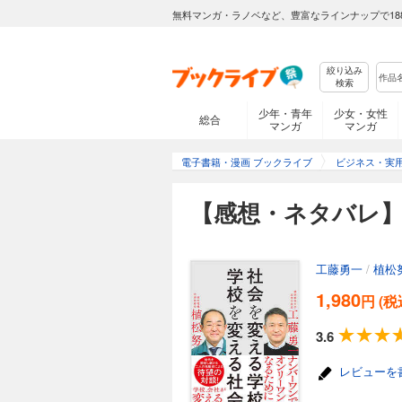
無料マンガ・ラノベなど、豊富なラインナップで18
絞り込み
検索
少年・青年
少女・女性
総合
マンガ
マンガ
電子書籍・漫画 ブックライブ
ビジネス・実
【感想・ネタバレ
工藤勇一
/
植松
1,980
円 (税
3.6
レビューを