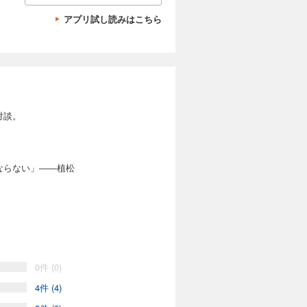
アプリ試し読みはこちら
対談。
ならない」――植松
0件 (0)
4件 (4)