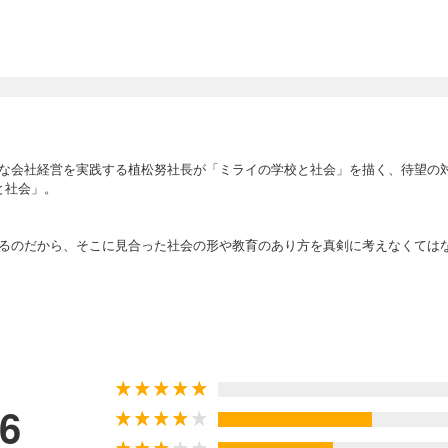
な会社経営を実践する植松努社長が「ミライの学校と社会」を描く、待望の
と社会」。
るのだから、そこに見合った社会の形や教育のあり方を真剣に考えなくては
時代とともに社会はおのずと変わります」――工藤
き不透明な時代。
漠とした不安を抱えています。
ながら乗り越えていく子どもたちを、どのように育てていくか。
.6
くるために、われわれは何をすべきなのか。