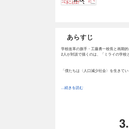
あらすじ
学校改革の旗手・工藤勇一校長と画期的
2人が対談で描くのは、「ミライの学校
「僕たちは〈人口減少社会〉を生きてい
「子どもたちが変わることができれば、
...続きを読む
これまでの成功事例が通用しない、先行
親も教員もどうしたらよいか分からず、
そんな時代をたくましく、課題を解決し
3
誰一人として置き去りにしない社会をつ