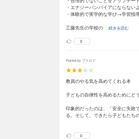
・合理的でないことをアップデー
・エナジーバンパイアにならない
・体験的で実学的な学び→学習指
工藤先生の学校の
...続きを読む
子
「
0
Posted by
ブクログ
教員のやる気を高めてくれる本
子どもの自律性を高めるためにど
印象的だったのは、「安全に失敗
る。そして、できたら子どもたち
己肯定感が高まる。これを学校で
0