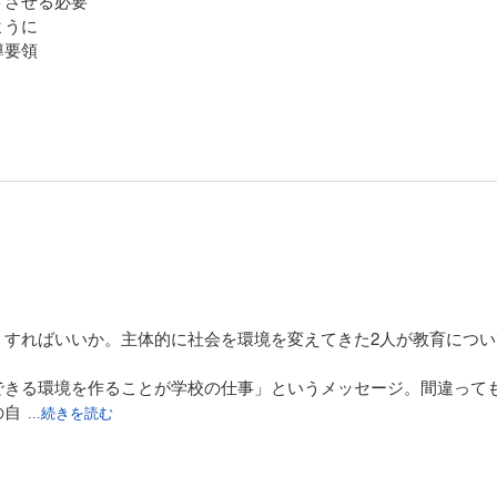
トさせる必要
ように
導要領
たちのように
自然」な姿を目指して。
うすればいいか。主体的に社会を環境を変えてきた2人が教育につ
できる環境を作ることが学校の仕事」というメッセージ。間違って
の自
...続きを読む
やっていきたいと思える本であった。