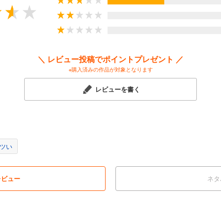
創英中学・高等学校校長の工藤勇一氏。
、若い人たちとロケット開発や宇宙航空事業を進める植松電機社長の植松努
＼ レビュー投稿でポイントプレゼント ／
※購入済みの作品が対象となります
どもたちに身に付けさせたい力、親が知っておきたい新しい常識を2人が縦横
レビューを書く
ツい
レビュー
ネタ