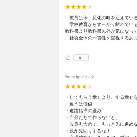
教育は今、変化の時を迎えてい
学校教育からすっかり離れている
教科書より教科書以外が気になっ
社会全体の一貫性を重視するあ
の違和感や納得できない思いはし
人口減少や技術革新が益々進む中
0
未来を切り開くには過去の慣習や
り直しが可能な教育の在り方が必
成功者がいつまでもその場にいる
Posted by
ブクログ
時代が求めるのは既存の正解では
・してもらう幸せより、する幸せ
・違うは価値
・進路指導の歪み
・自分たちで作らないと、
改良も含めて、もっと先に進め
・親が先回りするな！