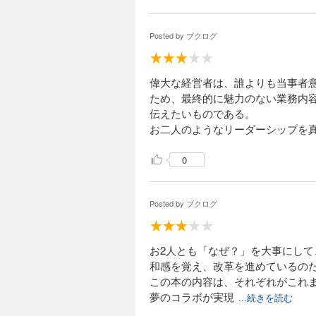
学校に多様性があることの大切さ
ものも感じることができた。
Posted by
ブクログ
偉大な経営者は、誰よりも当事者
ため、最終的に魅力のない業務内
伝えたいものである。
お二人のようなリーダーシップを
0
Posted by
ブクログ
お2人とも「なぜ？」を大事にし
和感を覚え、改革を進めているの
この本の内容は、それぞれがこれ
夢のコラボが実現
...続きを読む
し