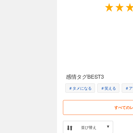
教育改革者として全国から注目！
学校の「当たり前」を見直してきた横浜
TED×Talksの動画は760万回再生！
北海道赤平市で異色の会社経営を実践し
人口減少社会において、未来を生きる子
感情タグBEST3
＃タメになる
＃笑える
＃ア
すべての
並び替え