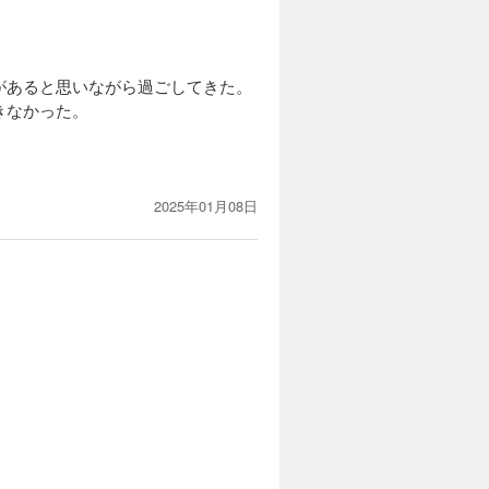
があると思いながら過ごしてきた。
きなかった。
2025年01月08日
持ち自ら学び直すことができる、や
える。
は個々の意識から始まる。