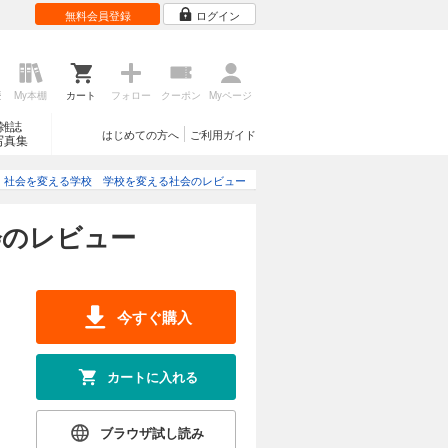
無料会員登録
ログイン
歴
My本棚
カート
フォロー
クーポン
Myページ
雑誌
はじめての方へ
ご利用ガイド
写真集
社会を変える学校 学校を変える社会のレビュー
会のレビュー
今すぐ購入
カートに入れる
ブラウザ試し読み