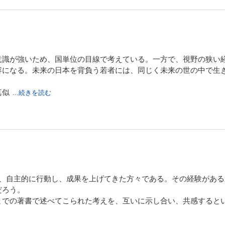
、アウトプットの機会を作ることの大切さ、心の教育の枠を越えた
意識が強いため、国単位の目線で考えている。一方で、視野の狭い
容になる。未来の日本を背負う若者には、同じく未来の世の中で生
真似
...続きを読む
ながら、自己研鑽を怠らないようにしていきたい
て、自主的に行動し、成果を上げてきた方々である。その経験があ
だろう。
までの著書で述べてこられた考えを、互いに示し合い、共感すると
、共鳴しあっているのが印象的であった。