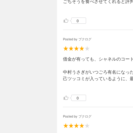
ごちそうを食べさせてくれると評
の味噌煮、イワシの塩焼きと続い
内心で「量が多すぎる」と悲鳴を
0
ていくのでおかしかったです
どれも美味しいだけあって、終い
Posted by
ブクログ
後半につれて税金滞納の督促など
東京の女の人というか感じがしま
ブティックも何も無い田舎で暮ら
借金が有っても、シャネルのコート
文章がうまく、スラスラ読みやす
中村うさぎがいつごろ有名になっ
買い物一の躁テンションを落とさ
己ツッコミが入っているように、
となしいもの、途中でエログッズ
0
「金はないのに」「保険未納で」と
特。1980～1990年代らしい
は、独特の癖がある。最近の人か
Posted by
ブクログ
変に他人をネタにしたりせず、一