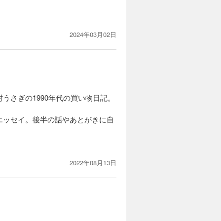
ます」と続けたところです
注文する人はいないと丁寧に解説し
2024年03月02日
てきます
うさぎの1990年代の買い物日記。
エッセイ。後半の話やあとがきに自
と月数百万を買いまくる。
2022年08月13日
中に、全体に漂うやけっぱち感が独
すく、印象に残りやすいスタイルなの
はどこかが壊れていく部分があるも