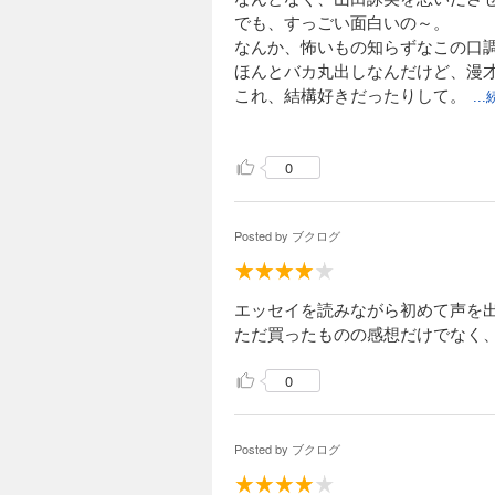
るなぁと、感心すると同時にうら
でも、すっごい面白いの～。
なんか、怖いもの知らずなこの口
それに加えて、著者が見る視線の
ほんとバカ丸出しなんだけど、漫
これ、結構好きだったりして。
..
それは回りだけでなく、自分自身
おかげで気分盛り返してきたよ～
面白可笑しく書いてはいるが、そ
0
Yahooで「中村うさぎ」検索し
忙しい毎日で、疲れている人に超
そして旦那さんはゲイ。
Posted by
ブクログ
片付けるのが嫌い。
［ おすすめ度 ］
なんか、ちょっとひけた。。。
でも普通じゃないとこが、この人
エッセイを読みながら初めて声を
☆☆☆☆☆☆☆ おすすめ度
ただ買ったものの感想だけでなく
☆☆☆☆☆☆☆ 文章
☆☆☆☆☆☆☆ ストーリー
0
☆☆☆☆☆☆☆ メッセージ性
☆☆☆☆☆☆☆ 冒険性
☆☆☆☆☆☆☆ 読後の個人的な
Posted by
ブクログ
共感度（空振り三振・一部・参っ
読書の速度（時間がかかった・普