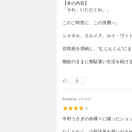
のだが、この人の場合は自分が壊
【本の内容】
「それ、いただくわ」。
この手のものの中では珍しく(?)
このご時世に、この浪費―。
シャネル、エルメス、ルイ・ヴィ
住民税を滞納し、“むじんくん”に
物欲のままに無駄遣い生活を続け
爆笑エッセイ。
0
［ 目次 ］
私は買い物依存症（身体にやさし
エルメス、阿修羅のごとく（爆運
Posted by
ブクログ
パンがなければケーキを！（髪が
バカは死ぬまで治らない…（１万
中村うさぎの赤裸々に綴ったショ
［ ＰＯＰ ］
「ショッピングの女王」とはよく
なんとなく、山田詠美を思いださ