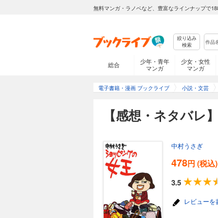
無料マンガ・ラノベなど、豊富なラインナップで18
絞り込み
検索
少年・青年
少女・女性
総合
マンガ
マンガ
電子書籍・漫画 ブックライブ
小説・文芸
【感想・ネタバレ
中村うさぎ
478
円 (税込)
3.5
レビューを