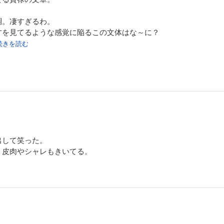
やましい。
調。凄すぎるわ。
なんとクールなことか。
才を見てるような感覚に陥るこの文体はな～に？
.続きを読む
の行動についても実にクールに分析している。
。
れが余計に独特な視点を際立たせている。
てみたら、なんとこの人、一週間に一回しかお風呂に入らないらしい
おすすめ。毎日を楽しく過ごす処方箋付き。
らしいね。
出して笑った。
、皮肉やシャレもきいてる。
満足度
た！）
通・一気に読んだ）