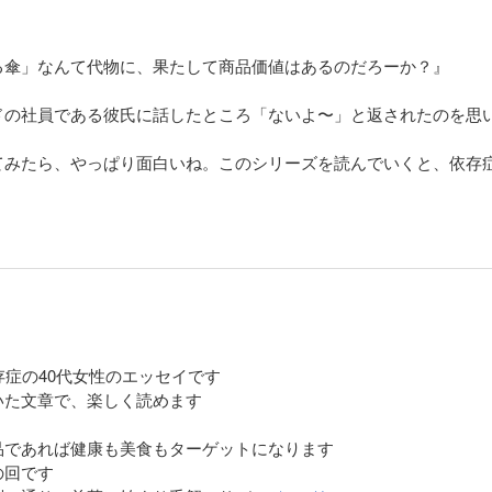
る傘」なんて代物に、果たして商品価値はあるのだろーか？』
の社員である彼氏に話したところ「ないよ〜」と返されたのを思い
てみたら、やっぱり面白いね。このシリーズを読んでいくと、依存
。自己分析がすごく上手。笑えるけど、深いと思います。
存症の40代女性のエッセイです
いた文章で、楽しく読めます
品であれば健康も美食もターゲットになります
の回です