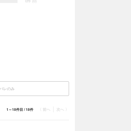
0件 (0)
バレのみ
〈 前へ
次へ 〉
1～18件目 / 18件