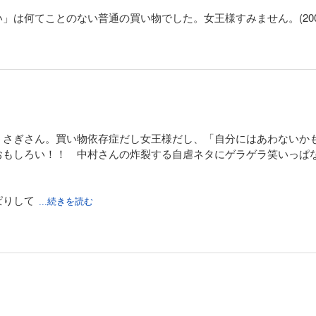
は何てことのない普通の買い物でした。女王様すみません。(2008.0
うさぎさん。買い物依存症だし女王様だし、「自分にはあわないか
おもしろい！！ 中村さんの炸裂する自虐ネタにゲラゲラ笑いっぱ
ぱりして
...続きを読む
いて不快感がないうえに読みやすい。表現力