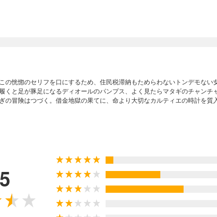
この恍惚のセリフを口にするため、住民税滞納もためらわないトンデモない
履くと足が豚足になるディオールのパンプス、よく見たらマタギのチャンチ
ぎの冒険はつづく。借金地獄の果てに、命より大切なカルティエの時計を質入
.5