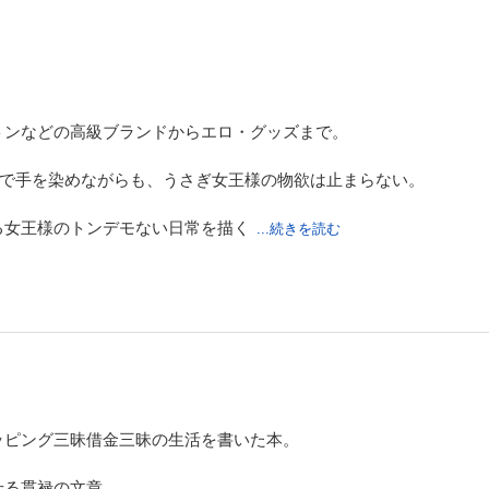
れていくんだろうなあ。
読みやすいし面白いものだ。
トンなどの高級ブランドからエロ・グッズまで。
まで手を染めながらも、うさぎ女王様の物欲は止まらない。
る女王様のトンデモない日常を描く
...続きを読む
い椅子；里緒菜のニセ・オッパイ ほか）
炸裂ペンダント；自分のムスコをくわえる ほか）
すぐに乾くブラシ；ティファニーのヨーヨー ほか）
円チョコレートの苦さ；幻の味つきコンドーム ほか）
ッピング三昧借金三昧の生活を書いた本。
も言ったもので、後から後からいろんなものを購入していくその姿
せる貫禄の文章。