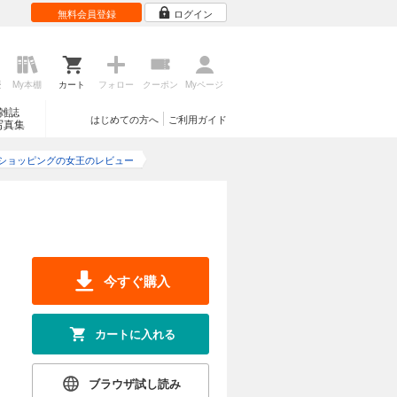
無料会員登録
ログイン
歴
My本棚
カート
フォロー
クーポン
Myページ
雑誌
はじめての方へ
ご利用ガイド
写真集
ショッピングの女王のレビュー
今すぐ購入
カートに入れる
ブラウザ試し読み