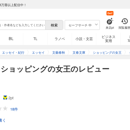
8万冊以上配信中！
Get!
セーフサーチ 中
来店pt
閲覧履
ビジネス
BL
TL
ラノベ
小説・文芸
実用
エッセイ・紀行
エッセイ
文藝春秋
文春文庫
ショッピングの女王
】ショッピングの女王のレビュー
2
pt
18件
書く