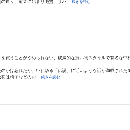
判の通り、前菜に始まり毛蟹、サバ
...続きを読む
て、仲居が「エビフライ、グラタン、炭火焼きステーキをお持ちし
あげているシーンで、例えで定食にエビフライもグラタンも同時に
には腹がカエルのように膨れ上がったなど、比喩も上手でした
、本能的にだらしのない金銭感覚が披瀝され、人を選ぶ内容になっ
した
せば解決する気もしました
を買うことがやめられない、破滅的な買い物スタイルで有名な中村
いのも人気のひとつだと思いました
たのかは忘れたが、いわゆる「伝説」に近いような話が満載された
ず書ききる筆力は読んでておもしろかったです
最初は椅子などのお
...続きを読む
などに行き、ウケを狙ってブランド物の小物、そして開き直ってひ
ネタなのか本気なのか(本気らしい)がわからないレベルのネタの
、一人称視点で自分にツッコムスタイルで、我々世代には非常に読みや
らすると逆に読みにくいかもしれない。
直線に自分に突っ込み続け、きちんと破綻しない。エッセイとして