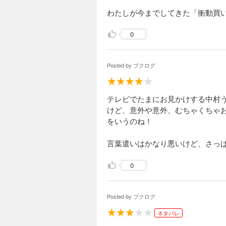
わたしが今までしてきた「衝動買い」
［ 関連図書 ］
0
［ 参考となる書評 ］
Posted by
ブクログ
テレビでたまにお見かけする中村
けど、意外や意外、むちゃくちゃ
をいうのね！
言葉遣いはかなり悪いけど、さっ
0
Posted by
ブクログ
ネタバレ