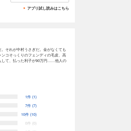
アプリ試し読みはこちら
女。それが中村うさぎだ。金がなくても
ャンコそっくりのフェンディの毛皮、高
して、払った利子が90万円……他人の
1件 (1)
7件 (7)
10件 (10)
0件 (0)