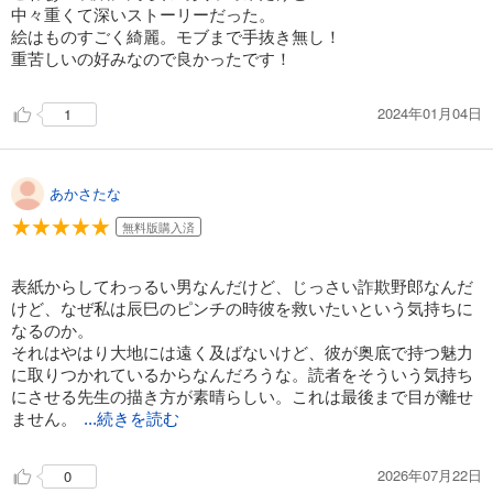
中々重くて深いストーリーだった。
絵はものすごく綺麗。モブまで手抜き無し！
重苦しいの好みなので良かったです！
2024年01月04日
1
あかさたな
無料版購入済
表紙からしてわっるい男なんだけど、じっさい詐欺野郎なんだ
けど、なぜ私は辰巳のピンチの時彼を救いたいという気持ちに
なるのか。
それはやはり大地には遠く及ばないけど、彼が奥底で持つ魅力
に取りつかれているからなんだろうな。読者をそういう気持ち
にさせる先生の描き方が素晴らしい。これは最後まで目が離せ
ません。
...続きを読む
2026年07月22日
0