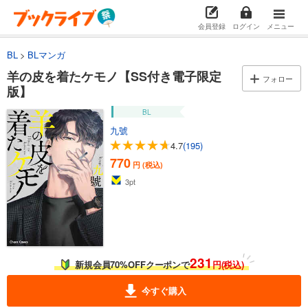
会員登録
ログイン
メニュー
BL
BLマンガ
羊の皮を着たケモノ【SS付き電子限定
フォロー
版】
BL
九號
4.7
(195)
770
円 (税込)
3
pt
231
新規会員70%OFFクーポンで
円(税込)
今すぐ購入