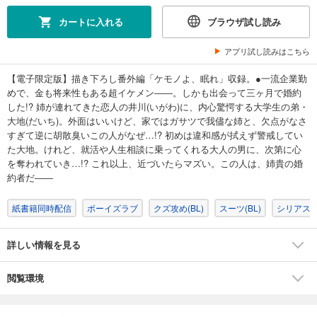
カートに入れる
ブラウザ試し読み
アプリ試し読みはこちら
【電子限定版】描き下ろし番外編「ケモノよ、眠れ」収録。●一流企業勤
めで、金も将来性もある超イケメン――。しかも出会って三ヶ月で婚約
した!? 姉が連れてきた恋人の井川(いがわ)に、内心驚愕する大学生の弟・
大地(だいち)。外面はいいけど、家ではガサツで我儘な姉と、欠点がなさ
すぎて逆に胡散臭いこの人がなぜ…!? 初めは違和感が拭えず警戒してい
た大地。けれど、就活や人生相談に乗ってくれる大人の男に、次第に心
を奪われていき…!? これ以上、近づいたらマズい。この人は、姉貴の婚
約者だ――
紙書籍同時配信
ボーイズラブ
クズ攻め(BL)
スーツ(BL)
シリアス(B
詳しい情報を見る
閲覧環境