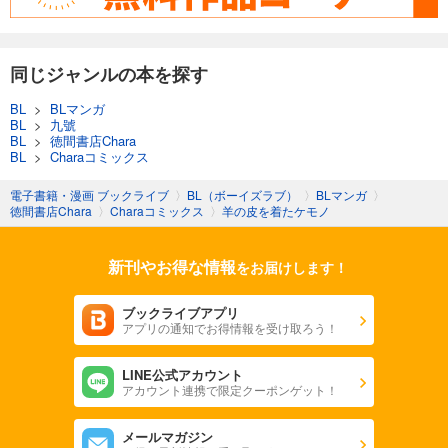
同じジャンルの本を探す
BL
>
BLマンガ
BL
>
九號
BL
>
徳間書店Chara
BL
>
Charaコミックス
電子書籍・漫画 ブックライブ
〉
BL（ボーイズラブ）
〉
BLマンガ
〉
徳間書店Chara
〉
Charaコミックス
〉
羊の皮を着たケモノ
新刊やお得な情報
をお届けします！
ブックライブアプリ
アプリの通知でお得情報を受け取ろう！
LINE公式アカウント
アカウント連携で限定クーポンゲット！
メールマガジン