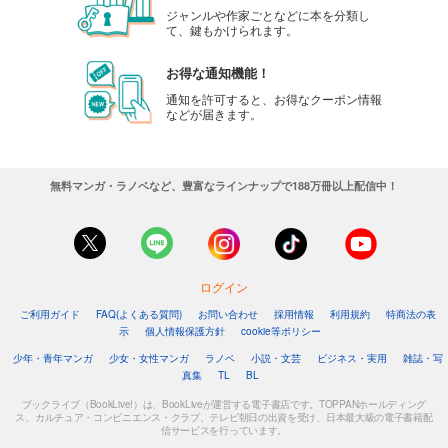
ジャンルや作家ごとなどに本を分類し
て、鍵もかけられます。
お得な通知機能！
通知を許可すると、お得なクーポン情報
などが届きます。
無料マンガ・ラノベなど、豊富なラインナップで188万冊以上配信中！
ログイン
ご利用ガイド
FAQ(よくある質問)
お問い合わせ
採用情報
利用規約
特商法の表
示
個人情報保護方針
cookie等ポリシー
少年・青年マンガ
少女・女性マンガ
ラノベ
小説・文芸
ビジネス・実用
雑誌・写
真集
TL
BL
ブックライブ（BookLive!）は、BookLiveが運営する電子書店です。TOPPANホールディング
ス、カルチュア・コンビニエンス・クラブ、テレビ朝日の出資を受け、日本最大級の電子書籍配
信サービスを行っています。