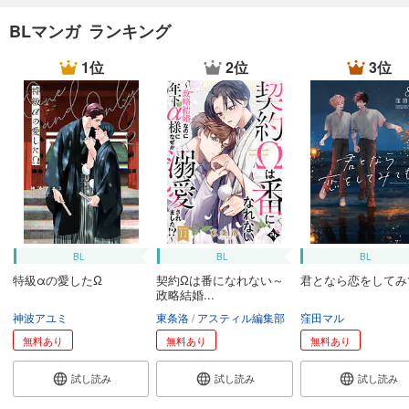
BLマンガ ランキング
1位
2位
3位
BL
BL
BL
特級αの愛したΩ
契約Ωは番になれない～
君となら恋をしてみ
政略結婚...
神波アユミ
東条洛
アスティル編集部
窪田マル
無料あり
無料あり
無料あり
試し読み
試し読み
試し読み