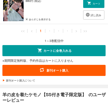
880
円 (税込)
カート
試し読み
あらすじを表示する
<<
<
1
・
・
・
>
>>
1～3巻配信中
カートに全巻入れる
※期間限定無料版、予約作品はカートに入りません
新刊オート購入
新刊オート購入について
羊の皮を着たケモノ【SS付き電子限定版】 のユーザ
ーレビュー