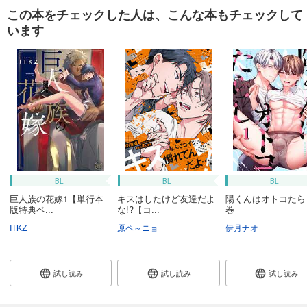
この本をチェックした人は、こんな本もチェックして
います
BL
BL
BL
巨人族の花嫁1【単行本
キスはしたけど友達だよ
陽くんはオトコたら
版特典ペ...
な!?【コ...
巻
ITKZ
原ペ～ニョ
伊月ナオ
試し読み
試し読み
試し読み