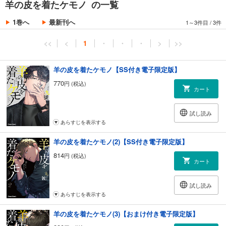
羊の皮を着たケモノ の一覧
1巻へ
最新刊へ
1～3件目
/
3件
<<
<
1
・
・
・
>
>>
羊の皮を着たケモノ【SS付き電子限定版】
770
円 (税込)
カート
試し読み
あらすじを表示する
羊の皮を着たケモノ(2)【SS付き電子限定版】
814
円 (税込)
カート
試し読み
あらすじを表示する
羊の皮を着たケモノ(3)【おまけ付き電子限定版】