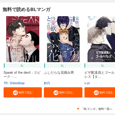
無料で読めるBLマンガ
BL
BL
BL
Speak of the devil：スピ
ふしだらな花摘み男
ピザ配達員とゴール
ーク・...
レス【タ...
TR
Ddeokbap
鈴代
u-pi
無料で読む
無料で読む
無料で読む
「BLマンガ」無料一覧へ