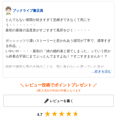
ブックライブ書店員
とんでもない展開が続きすぎて息継ぎできなくて死にそ
う・・・・・・・・
最初の最後の温度差がすごすぎて風邪をひく・・・・・
ガッッッッツリ濃いストーリーと惹かれあう描写が丁寧で、濃厚すぎ
る作品。。
いやいや・・・・最初の「姉の婚約者と寝てしまった」っていう所か
ら終着点宇宙にまでぶっとんでますよね！？すごすぎませんか！？
純粋で健気な受の大地のことを、気に食わないと思っていた攻が、
...続きを読む
「好き」に変わる変化を描くストーリーが心にグサッと刺さって、知
らず知らずに手に汗握りながら「幸せになってくれ…お願いだ…」と
祈ってしまいました・・・・。誰かを好きになるってすごい。
＼ レビュー投稿でポイントプレゼント ／
※購入済みの作品が対象となります
レビューを書く
4.7