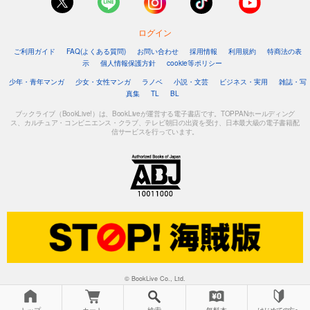
ログイン
ご利用ガイド
FAQ(よくある質問)
お問い合わせ
採用情報
利用規約
特商法の表
示
個人情報保護方針
cookie等ポリシー
少年・青年マンガ
少女・女性マンガ
ラノベ
小説・文芸
ビジネス・実用
雑誌・写
真集
TL
BL
ブックライブ（BookLive!）は、BookLiveが運営する電子書店です。TOPPANホールディング
ス、カルチュア・コンビニエンス・クラブ、テレビ朝日の出資を受け、日本最大級の電子書籍配
信サービスを行っています。
© BookLive Co., Ltd.