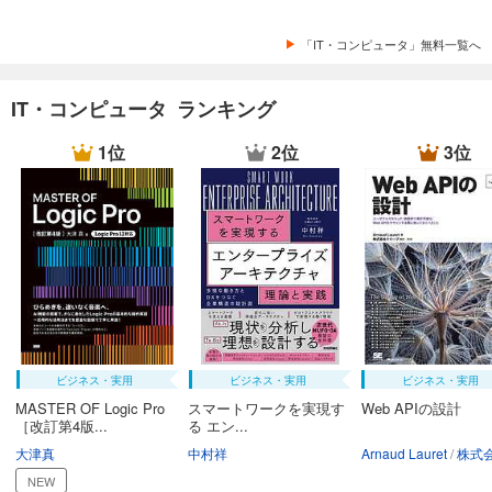
「IT・コンピュータ」無料一覧へ
IT・コンピュータ ランキング
1位
2位
3位
ビジネス・実用
ビジネス・実用
ビジネス・実用
MASTER OF Logic Pro
スマートワークを実現す
Web APIの設計
［改訂第4版...
る エン...
大津真
中村祥
Arnaud Lauret
株式会社ク
NEW