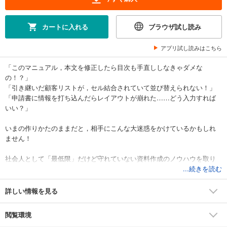
カートに入れる
ブラウザ試し読み
アプリ試し読みはこちら
「このマニュアル，本文を修正したら目次も手直ししなきゃダメな
の！？」
「引き継いだ顧客リストが，セル結合されていて並び替えられない！」
「申請書に情報を打ち込んだらレイアウトが崩れた……どう入力すれば
いい？」
いまの作りかたのままだと，相手にこんな大迷惑をかけているかもしれ
ません！
社会人として「最低限」だけど守れていない資料作成のノウハウを取り
上げ，日本中で話題沸騰となった『スペースキーで見た目を整えるのは
...続きを読む
やめなさい』では扱えなかった迷惑書類を根本解決する方法を事例ごと
に完全解説。だれでも再編集・入力しやすい「全社会人にやさしい資
詳しい情報を見る
料」を作るWord／Excelのテクニックを2000人以上の受講生に指導した
ベテラン著者がお教えします！
閲覧環境