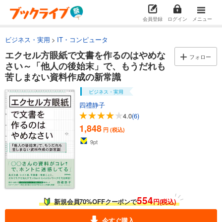
会員登録
ログイン
メニュー
ビジネス・実用
IT・コンピュータ
エクセル方眼紙で文書を作るのはやめな
フォロー
さい～「他人の後始末」で、もうだれも
苦しまない資料作成の新常識
ビジネス・実用
四禮静子
4.0
(6)
1,848
円 (税込)
9
pt
554
新規会員70%OFFクーポンで
円(税込)
今すぐ購入