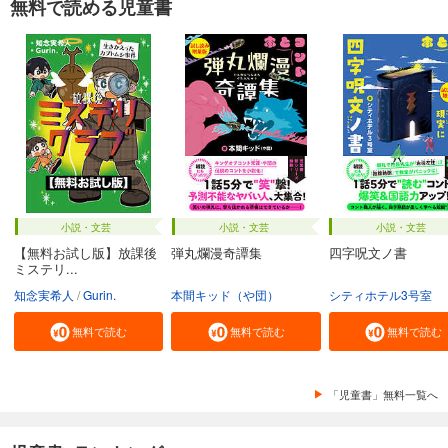
無料で読める児童書
小説・文芸
小説・文芸
小説・文芸
【無料お試し版】放課後
弾丸爛漫奇譚集
四字呪文ノ書
ミステリ...
知念実希人
Gurin.
本間キッド（や団）
シティホテル3号室
無料で読む
無料で読む
無料で読む
「児童書」無料一覧へ