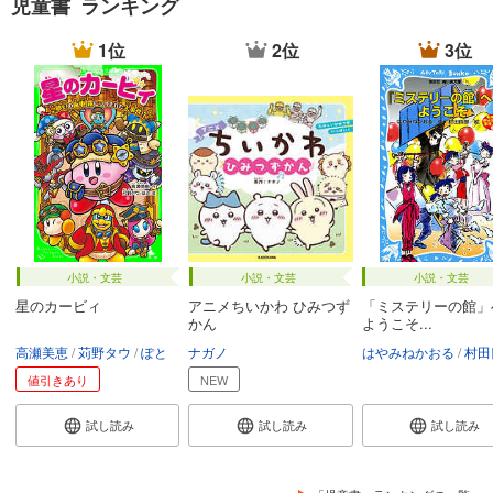
児童書 ランキング
1位
2位
3位
小説・文芸
小説・文芸
小説・文芸
星のカービィ
アニメちいかわ ひみつず
「ミステリーの館」
かん
ようこそ...
高瀬美恵
苅野タウ
ぽと
ナガノ
はやみねかおる
村田
値引きあり
NEW
試し読み
試し読み
試し読み