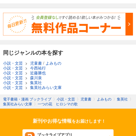
同じジャンルの本を探す
小説・文芸
>
児童書
/
よみもの
小説・文芸
>
今西祐行
小説・文芸
>
近藤勝也
小説・文芸
>
森川泉
小説・文芸
>
集英社
小説・文芸
>
集英社みらい文庫
電子書籍・漫画 ブックライブ
〉
小説・文芸
〉
児童書
〉
よみもの
〉
集英社
〉
集英社みらい文庫
〉
一つの花 ヒロシマの歌
新刊やお得な情報
をお届けします！
ブックライブアプリ