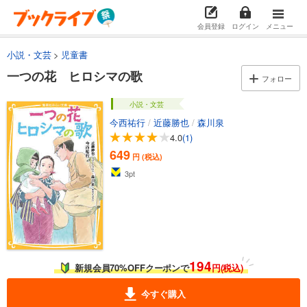
会員登録
ログイン
メニュー
小説・文芸
児童書
一つの花 ヒロシマの歌
フォロー
小説・文芸
今西祐行
/
近藤勝也
/
森川泉
4.0
(1)
649
円 (税込)
3
pt
194
新規会員70%OFFクーポンで
円(税込)
今すぐ購入