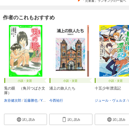
「児童書」ランキングの一覧へ
作者のこれもおすすめ
小説・文芸
小説・文芸
小説・文芸
兎の眼 （角川つばさ文
浦上の旅人たち
十五少年漂流記
庫）
灰谷健次郎
近藤勝也
YuMe
今西祐行
ジュール・ヴェルヌ
試し読み
試し読み
試し読み