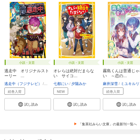
小説・文芸
小説・文芸
小説・文芸
逃走中 オリジナルスト
オレらは絶対だまらな
霧島くんは普通じゃ
ーリー ...
い サイコ...
い ～恋の...
逃走中（フジテレビ）
小川彗
七都にい
kaworu
夕陽みか
麻井深雪
ミユキルリ
続巻入荷
NEW
続巻入荷
試し読み
試し読み
試し読み
「集英社みらい文庫」の最新刊一覧へ