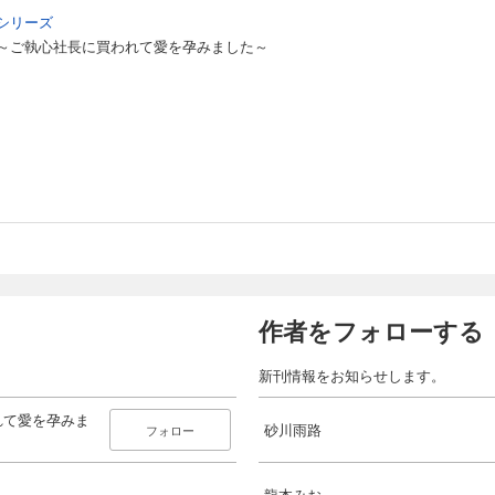
シリーズ
～ご執心社長に買われて愛を孕みました～
作者をフォローする
新刊情報をお知らせします。
れて愛を孕みま
砂川雨路
フォロー
龍本みお