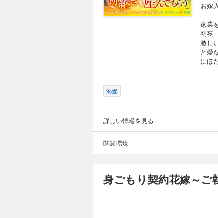
お嫁入
家業
初夜
激し
と愛
にほ
溺愛
詳しい情報を見る
閲覧環境
身ごもり契約花嫁～ご