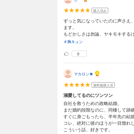
購入済み
ずっと気になっていたのに声さえ
ます。
もどかしさは勿論、ヤキモキする
＃胸キュン
0
マカロン🍀
無料版購入済
溺愛してるのにツンツン
自社を救うための政略結婚。
まだ婚約段階なのに、同棲して跡
すぐに身ごもったら、半年先の結
コレ、絶対に彼のほうが一目惚れ
こういう話、好きです。