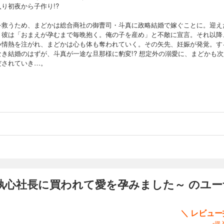
り初夜から子作り!?
を救うため、まどかは総合商社の御曹司・斗真に政略結婚で嫁ぐことに。迎え
、彼は「おまえが孕むまで毎晩抱く。俺の子を産め」と不敵に宣言。それ以降
い情熱を注がれ、まどかは心も体も奪われていく。その矢先、妊娠が発覚。す
なき結婚のはずが、斗真が一途な旦那様に豹変!? 想定外の溺愛に、まどかも次
だされていき…。
執心社長に買われて愛を孕みました～ のユ
＼ レビュ
※購