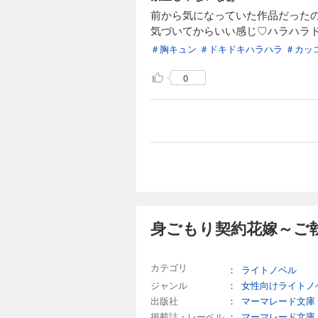
前から気になっていた作品だった
気づいてからいい感じ♡ハラハラ
＃胸キュン
＃ドキドキハラハラ
＃カッ
0
身ごもり契約花嫁～ご
カテゴリ
：
ライトノベル
ジャンル
：
女性向けライトノ
出版社
：
マーマレード文庫
掲載誌・レーベル
：
マーマレード文庫