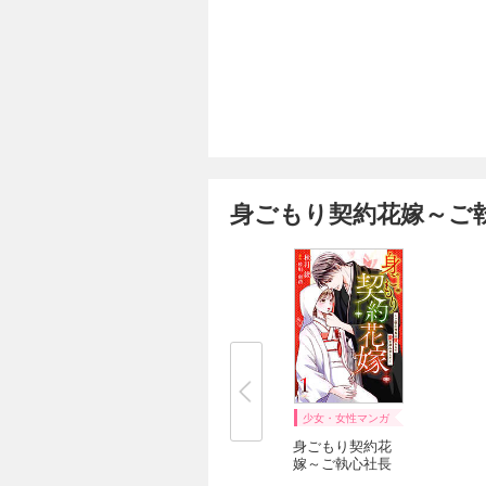
身ごもり契約花嫁～ご
少女・女性マンガ
身ごもり契約花
嫁～ご執心社長
に...