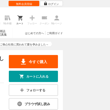
無料会員登録
ログイン
歴
My本棚
カート
フォロー
クーポン
Myページ
雑誌
はじめての方へ
ご利用ガイド
写真集
ご執心社長に買われて愛を孕みました～
し
今すぐ購入
カートに入れる
フォローする
ブラウザ試し読み