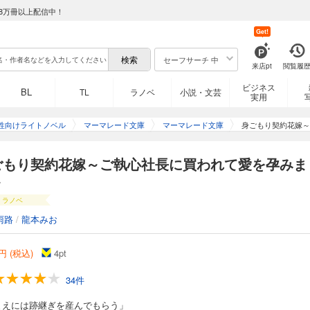
8万冊以上配信中！
Get!
セーフサーチ 中
来店pt
閲覧履
ビジネス
BL
TL
ラノベ
小説・文芸
実用
性向けライトノベル
マーマレード文庫
マーマレード文庫
身ごもり契約花嫁～
ごもり契約花嫁～ご執心社長に買われて愛を孕みま
～
ラノベ
雨路
/
龍本みお
円 (税込)
4
pt
34件
まえには跡継ぎを産んでもらう」