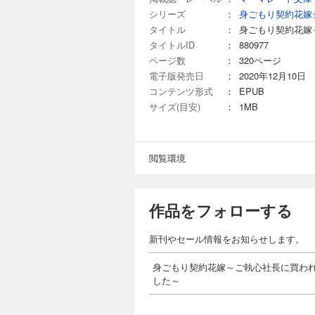
シリーズ
：
身ごもり契約花嫁
タイトル
：
身ごもり契約花嫁
タイトルID
：
880977
ページ数
：
320ページ
電子版発売日
：
2020年12月10日
コンテンツ形式
：
EPUB
サイズ(目安)
：
1MB
閲覧環境
作品をフォローする
新刊やセール情報をお知らせします。
身ごもり契約花嫁～ご執心社長に買わ
した～