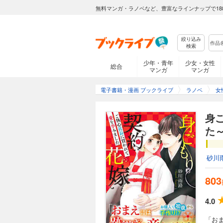
無料マンガ・ラノベなど、豊富なラインナップで18
絞り込み
検索
少年・青年
少女・女性
総合
マンガ
マンガ
電子書籍・漫画 ブックライブ
ラノベ
女
身
た
砂川
803
4.0
「お