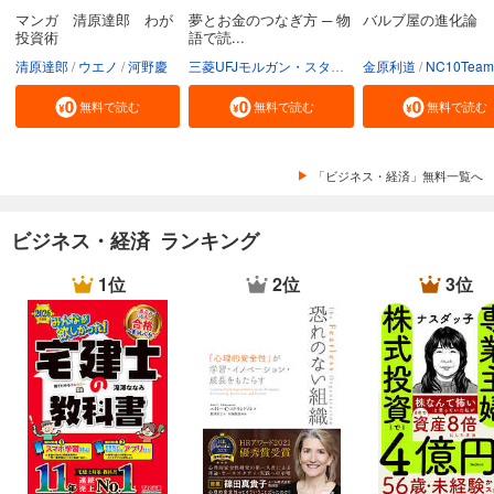
マンガ 清原達郎 わが
夢とお金のつなぎ方 ─ 物
バルブ屋の進化論
投資術
語で読...
清原達郎
ウエノ
河野慶
三菱UFJモルガン・スタンレー証券株式会社
金原利道
NC10Team
無料で読む
無料で読む
無料で読む
「ビジネス・経済」無料一覧へ
ビジネス・経済 ランキング
1位
2位
3位