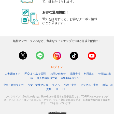
て、鍵もかけられます。
お得な通知機能！
通知を許可すると、お得なクーポン情報
などが届きます。
無料マンガ・ラノベなど、豊富なラインナップで188万冊以上配信中！
ログイン
ご利用ガイド
FAQ(よくある質問)
お問い合わせ
採用情報
利用規約
特商法の表
示
個人情報保護方針
cookie等ポリシー
少年・青年マンガ
少女・女性マンガ
ラノベ
小説・文芸
ビジネス・実用
雑誌・写
真集
TL
BL
ブックライブ（BookLive!）は、BookLiveが運営する電子書店です。TOPPANホールディング
ス、カルチュア・コンビニエンス・クラブ、テレビ朝日の出資を受け、日本最大級の電子書籍配
信サービスを行っています。