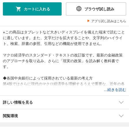
カートに入れる
ブラウザ試し読み
アプリ試し読みはこちら
※この商品はタブレットなど大きいディスプレイを備えた端末で読むこと
に適しています。また、文字だけを拡大することや、文字列のハイライ
ト、検索、辞書の参照、引用などの機能が使用できません。
マクロ経済学のスタンダード・テキストの改訂版です。最新の金融政策
のアプローチを取り込み、さらに「現実の政策」を読み解く教科書で
す。
◆各国中央銀行によって採用されている最新の考え方
第4版ではさらに現代のマクロ経済学を理解するうえで重要な、近年の各
国中央銀行によって採用されている最新のアプローチを前提として議論
...続きを読む
を展開しています。
詳しい情報を見る
◆マクロ経済学への現代的なアプローチ
新版では、マクロ経済学への現代的なアプローチが採用されています。
閲覧環境
マネーサプライのコントロールではなく、利子率操作による金融政策の
運営方法についても言及されています。