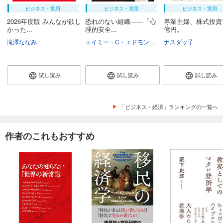
ビジネス・実用
ビジネス・実用
ビジネス・実用
2026年度版 みんなが欲し
恐れのない組織――「心
専業主婦、株式投資
かった...
理的安全...
億円。
滝澤ななみ
エイミー・C・エドモンドソン
ナスダッ子
野津智子
村瀬俊
試し読み
試し読み
試し読み
「ビジネス・経済」ランキングの一覧へ
作者のこれもおすすめ