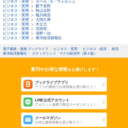
ビジネス・実用
>
カール・E・ウォルシュ
ビジネス・実用
>
藪下史郎
ビジネス・実用
>
秋山太郎
ビジネス・実用
>
蟻川靖浩
ビジネス・実用
>
大阿久博
ビジネス・実用
>
木立力
ビジネス・実用
>
宮田亮
ビジネス・実用
>
清野一治
ビジネス・実用
>
東洋経済新報社
電子書籍・漫画 ブックライブ
〉
ビジネス・実用
〉
ビジネス・経済
〉
経済
〉
東洋経済新報社
〉
スティグリッツ マクロ経済学（第４版）
新刊やお得な情報
をお届けします！
ブックライブアプリ
アプリの通知でお得情報を受け取ろう！
LINE公式アカウント
アカウント連携で限定クーポンゲット！
メールマガジン
お得な最新情報を受け取ろう！