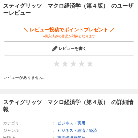
スティグリッツ マクロ経済学（第４版） のユーザ
◆「トピックス」も充実
ーレビュー
高度な内容については「トピックス」を扱う章で、簡潔に説明されてい
ます。現実に即した形で扱うことによって、新聞等で読むさまざまな政
策行動を理解し、議論できるように配慮されています。
＼ レビュー投稿でポイントプレゼント ／
※購入済みの作品が対象となります
マクロ経済学を身につけ、現実経済を考えるうえで、基礎から応用まで
学べるテキストブックです。
レビューを書く
-
レビューがありません。
スティグリッツ マクロ経済学（第４版） の詳細情
報
カテゴリ
ビジネス・実用
ジャンル
ビジネス・経済
/
経済
出版社
東洋経済新報社