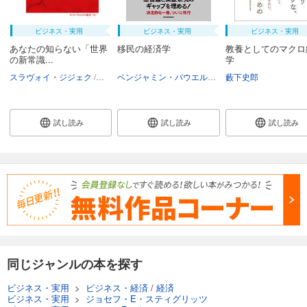
ビジネス・実用
ビジネス・実用
ビジネス・実用
あなたの知らない「世界
移民の経済学
教養としてのマクロ
の新常識...
学
スラヴォイ・ジジェク
ジョセフ・E・スティグリッツ
ベンジャミン・パウエル
藪下史郎
エリック・カウフマン
藪下史郎
佐藤綾野
鈴
試し読み
試し読み
試し読み
同じジャンルの本を探す
ビジネス・実用
>
ビジネス・経済
/
経済
ビジネス・実用
>
ジョセフ・E・スティグリッツ