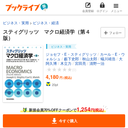
会員登録
ログイン
メニュー
ビジネス・実用
ビジネス・経済
スティグリッツ マクロ経済学（第４
フォロー
版）
ビジネス・実用
ジョセフ・E・スティグリッツ
/
カール・E・ウ
ォルシュ
/
藪下史郎
/
秋山太郎
/
蟻川靖浩
/
大
阿久博
/
木立力
/
宮田亮
/
清野一治
-
(0)
4,180
円 (税込)
20
pt
1,254
新規会員70%OFFクーポンで
円(税込)
今すぐ購入