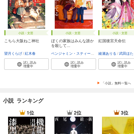
小説・文芸
小説・文芸
小説・文芸
こちら大阪ねこ神社
ぼくの家族はみんな誰か
紅国後宮天命伝
を殺して...
望月くらげ
紅木春
ベンジャミン・スティーヴンソン
綾瀬ありる
富永和子
武田ほた
試し読み
試し読み
試し読み
増量中
増量中
増量中
「小説」無料一覧へ
小説 ランキング
1位
2位
3位