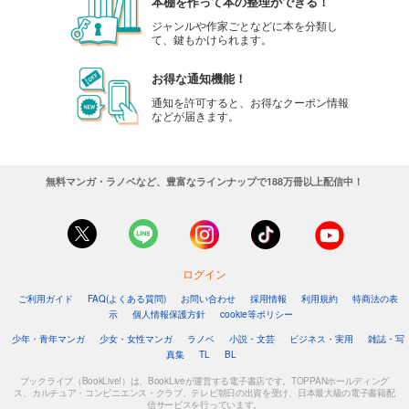
本棚を作って本の整理ができる！
ジャンルや作家ごとなどに本を分類し
て、鍵もかけられます。
お得な通知機能！
通知を許可すると、お得なクーポン情報
などが届きます。
無料マンガ・ラノベなど、豊富なラインナップで188万冊以上配信中！
ログイン
ご利用ガイド
FAQ(よくある質問)
お問い合わせ
採用情報
利用規約
特商法の表
示
個人情報保護方針
cookie等ポリシー
少年・青年マンガ
少女・女性マンガ
ラノベ
小説・文芸
ビジネス・実用
雑誌・写
真集
TL
BL
ブックライブ（BookLive!）は、BookLiveが運営する電子書店です。TOPPANホールディング
ス、カルチュア・コンビニエンス・クラブ、テレビ朝日の出資を受け、日本最大級の電子書籍配
信サービスを行っています。