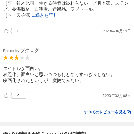
［▽］鈴木光司「生きる時間は終わらない」／脚本家、スラン
プ、樹海取材、自殺者、遺留品、ラブドール。
［△］天祢涼
...続きを読む
2023年06月11日
0
ブクログ
Posted by
タイトルが面白い。
表題作、面白いと思いつつも何となくすっきりしない。
映画化されたというが一度観てみたい。
2020年02月08日
0
すべてのレビューを見る(
2
)