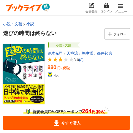
会員登録
ログイン
メニュー
小説・文芸
小説
遊びの時間は終らない
フォロー
小説・文芸
鈴木光司
/
天祢涼
/
嶋中潤
/
都井邦彦
3.0
(2)
880
円 (税込)
4
pt
264
新規会員70%OFFクーポンで
円(税込)
今すぐ購入