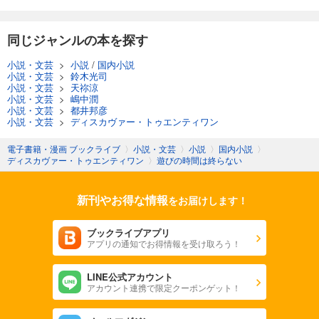
同じジャンルの本を探す
小説・文芸
>
小説
/
国内小説
小説・文芸
>
鈴木光司
小説・文芸
>
天祢涼
小説・文芸
>
嶋中潤
小説・文芸
>
都井邦彦
小説・文芸
>
ディスカヴァー・トゥエンティワン
電子書籍・漫画 ブックライブ
〉
小説・文芸
〉
小説
〉
国内小説
〉
ディスカヴァー・トゥエンティワン
〉
遊びの時間は終らない
新刊やお得な情報
をお届けします！
ブックライブアプリ
アプリの通知でお得情報を受け取ろう！
LINE公式アカウント
アカウント連携で限定クーポンゲット！