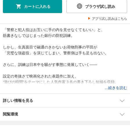
カートに入れる
ブラウザ試し読み
アプリ試し読みはこちら
「警察と犯人役はお互いに手の内を見せなくてもいい」と、
筋書きなしではじまった銀行の防犯訓練。
しかし、生真面目で融通のきかないお荷物刑事の平田が
「完璧な強盗役」を演じてしまい、警察側は手も足も出ない。
さらに、訓練は日本中を騒がす事態に発展していく――
設定の奇抜さで映画化された表題作に加え、
“遊びの時間”をテーマにした人気作家３名の書き下ろし短編を収録。
...続きを読む
詳しい情報を見る
閲覧環境