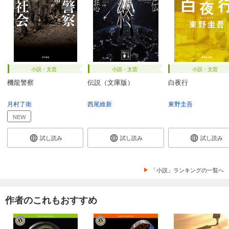
小説・文芸
小説・文芸
小説・文芸
機龍警察
伝説（文庫版）
白夜行
月村了衛
西尾維新
東野圭吾
NEW
試し読み
試し読み
試し読み
「小説」ランキングの一覧へ
作者のこれもおすすめ