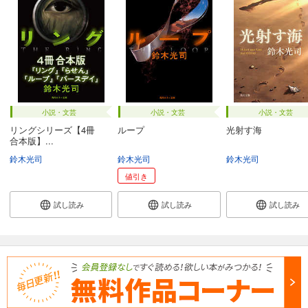
小説・文芸
小説・文芸
小説・文芸
リングシリーズ【4冊
ループ
光射す海
合本版】...
鈴木光司
鈴木光司
鈴木光司
値引き
試し読み
試し読み
試し読み