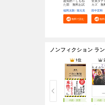
超知的！しもね
全員タナ
た部 無料お試
カズ 無
し...
し...
福岡太朗
堀元見
田中宏和
無料で読む
無料
ノンフィクション ラ
1位
小説・文芸
小説・