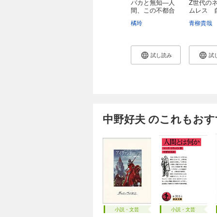
バカと無知―人
Z世代の
間、この不都合
ムレス 自
な...
橘玲
青柳貴哉
試し読み
試
中野好夫 のこれもおす
小説・文芸
小説・文芸