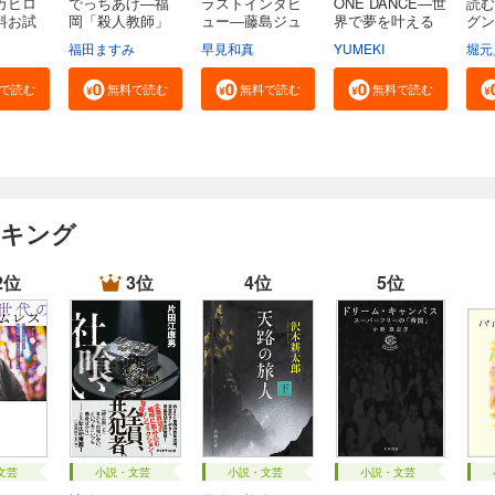
カヒロ
でっちあげ―福
ラストインタビ
ONE DANCE―世
読む
料お試
岡「殺人教師」
ュー―藤島ジュ
界で夢を叶える
グン
事...
リ...
生...
る...
福田ますみ
早見和真
YUMEKI
堀元
で読む
無料で読む
無料で読む
無料で読む
ンキング
2位
3位
4位
5位
文芸
小説・文芸
小説・文芸
小説・文芸