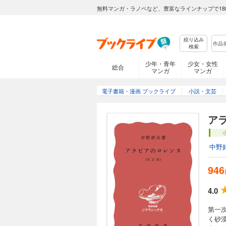
無料マンガ・ラノベなど、豊富なラインナップで18
絞り込み
検索
少年・青年
少女・女性
総合
マンガ
マンガ
電子書籍・漫画 ブックライブ
小説・文芸
ア
中野
946
4.0
第一
く砂