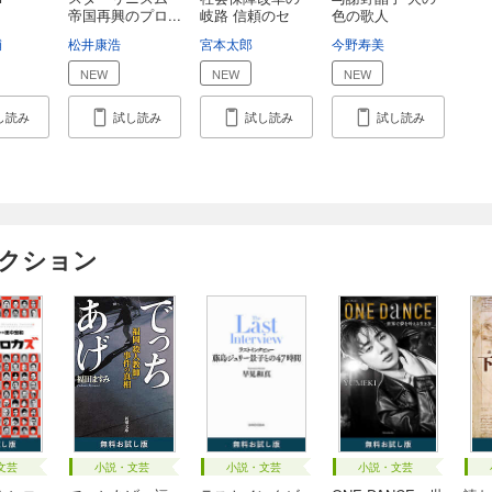
帝国再興のプロ...
岐路 信頼のセ
色の歌人
ー...
輔
松井康浩
宮本太郎
今野寿美
NEW
NEW
NEW
し読み
試し読み
試し読み
試し読み
ィクション
文芸
小説・文芸
小説・文芸
小説・文芸