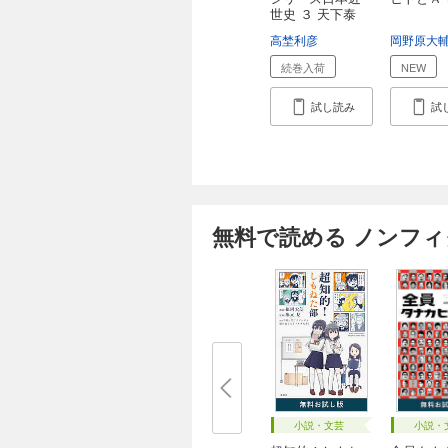
世史 ３ 天下泰
平...
高埜利彦
岡野原大
続巻入荷
NEW
試し読み
試
無料で読める ノンフ
小説・文芸
小説・