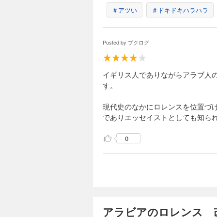
＃アツい
＃ドキドキハラハラ
Posted by
ブクログ
イギリス人でありながらアラブ人
す。
現代史のなかにロレンスを位置づ
でありエッセイストとしても知ら
0
アラビアのロレンス 