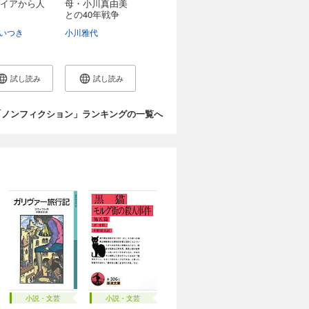
イアから人
母・小川真由美
との40年戦争
ポ...
いつき
小川雅代
試し読み
試し読み
「ノンフィクション」ランキングの一覧へ
小説・文芸
小説・文芸