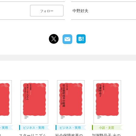
中野好夫
フォロー
・実用
ビジネス・実用
ビジネス・実用
小説・文芸
Ｉ
スターリニズム
社会保障改革の
与謝野晶子 火の