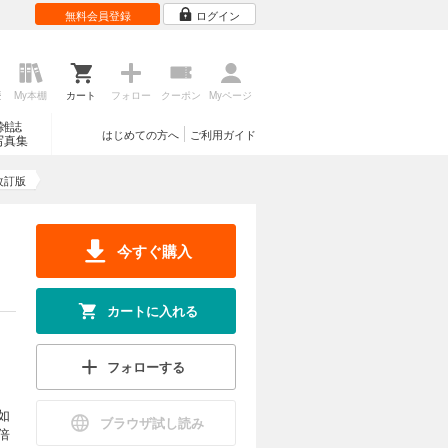
無料会員登録
ログイン
歴
My本棚
カート
フォロー
クーポン
Myページ
雑誌
はじめての方へ
ご利用ガイド
写真集
改訂版
今すぐ購入
カートに入れる
フォローする
如
ブラウザ試し読み
倍