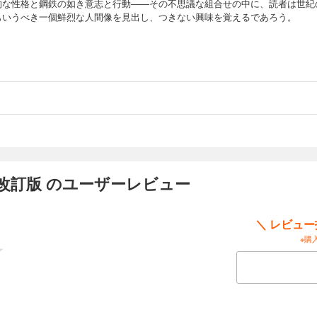
的な性格と鋼鉄の如き意志と行動――その不思議な組合せの中に、読者は世紀
もいうべき一個鮮烈な人間像を見出し、つきない興味を覚えるであろう。
改訂版 のユーザーレビュー
＼ レビュ
※購