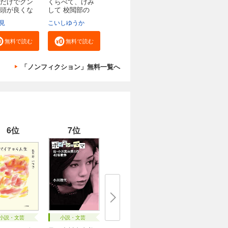
だけでグン
くらべて、けみ
頭が良くな
して 校閲部の
九...
見
こいしゆうか
無料で読む
無料で読む
「ノンフィクション」無料一覧へ
6位
7位
小説・文芸
小説・文芸