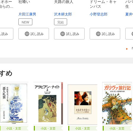
ネオホー
社喰い
天路の旅人
ドリーム・キャ
パパ
らの...
ンパス
生
片田江康男
沢木耕太郎
小野登志郎
夏井
NEW
完結
し読み
試し読み
試し読み
試し読み
すめ
小説・文芸
小説・文芸
小説・文芸
小説・文芸