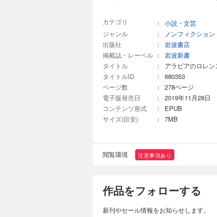
カテゴリ
：
小説・文芸
ジャンル
：
ノンフィクション
出版社
：
岩波書店
掲載誌・レーベル
：
岩波新書
タイトル
：
アラビアのロレン
タイトルID
：
680353
ページ数
：
278ページ
電子版発売日
：
2019年11月28日
コンテンツ形式
：
EPUB
サイズ(目安)
：
7MB
閲覧環境
注意事項あり
作品をフォローする
新刊やセール情報をお知らせします。