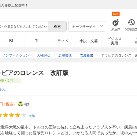
8万冊以上配信中！
Get!
セーフサーチ 中
来店pt
閲覧履
ビジネス
BL
TL
ラノベ
小説・文芸
実用
ノンフィクション
人物評伝
岩波書店
岩波新書
アラビアのロレンス 
ラビアのロレンス 改訂版
小説・文芸
好夫
円 (税込)
4
pt
1件
次世界大戦の最中、トルコの圧制に抗して立ち上ったアラブ人を率い、疾風の
漠を馳駆して闘った冒険児ロレンスとは、いかなる人間であったか。彼の人一