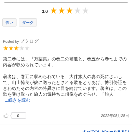
3.0
怖い
ダーク
ブクログ
Posted by
第二巻には、『万葉集』の巻二の補遺と、巻五から巻七までの
内容が収められています。
著者は、巻五に収められている、大伴旅人の妻の死にさいし
て、山上憶良が彼に送ったとされる歌をとりあげ、博引傍証を
きわめたその内容の特異さに目を向けています。著者は、この
歌を受け取った旅人の気持ちに想像をめぐらせ、「旅人
...続きを読む
2022年08月28日
0
すべてのレビューを見る(
1
)