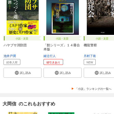
小説・文芸
小説・文芸
小説・文芸
ハヤブサ消防団
「館シリーズ」１４冊合
機龍警察
本版
池井戸潤
綾辻行人
月村了衛
続巻入荷
値引きあり
NEW
試し読み
試し読み
試し読み
「小説」ランキングの一覧へ
大岡信 のこれもおすすめ