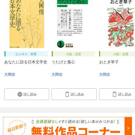
ビジネス・実用
小説・文芸
小説・文芸
あなたに語る日本文学史
うたげと孤心
おとぎ草子
大岡信
大岡信
大岡信
試し読み
試し読み
試し読み