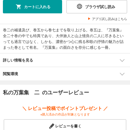
カートに入れる
ブラウザ試し読み
アプリ試し読みはこちら
巻二の補遺及び、巻五から巻七までを取り上げる。巻五は、『万葉集』
全二十巻の中でも特異であり、大伴旅人と山上憶良の二人に尽きるとい
っても過言ではなく、しかも、濃密かつ心に残る和歌の抒情の魅力が詰
まった巻として有名。『万葉集』の面白さを存分に感じる一冊。
詳しい情報を見る
閲覧環境
私の万葉集 二 のユーザーレビュー
＼ レビュー投稿でポイントプレゼント ／
※購入済みの作品が対象となります
レビューを書く