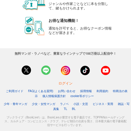
ジャンルや作家ごとなどに本を分類し
て、鍵もかけられます。
お得な通知機能！
通知を許可すると、お得なクーポン情報
などが届きます。
無料マンガ・ラノベなど、豊富なラインナップで188万冊以上配信中！
ログイン
ご利用ガイド
FAQ(よくある質問)
お問い合わせ
採用情報
利用規約
特商法の表
示
個人情報保護方針
cookie等ポリシー
少年・青年マンガ
少女・女性マンガ
ラノベ
小説・文芸
ビジネス・実用
雑誌・写
真集
TL
BL
ブックライブ（BookLive!）は、BookLiveが運営する電子書店です。TOPPANホールディング
ス、カルチュア・コンビニエンス・クラブ、テレビ朝日の出資を受け、日本最大級の電子書籍配
信サービスを行っています。