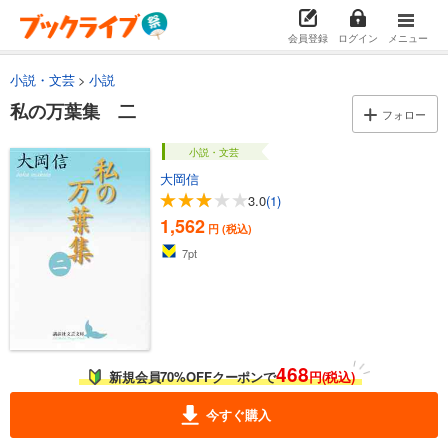
会員登録
ログイン
メニュー
小説・文芸
小説
私の万葉集 二
フォロー
小説・文芸
大岡信
3.0
(1)
1,562
円 (税込)
7
pt
468
新規会員70%OFFクーポンで
円(税込)
今すぐ購入