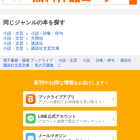
同じジャンルの本を探す
小説・文芸
>
小説
/
詩集・俳句
小説・文芸
>
大岡信
小説・文芸
>
講談社
小説・文芸
>
講談社文芸文庫
電子書籍・漫画 ブックライブ
〉
小説・文芸
〉
小説
〉
詩集・俳句
〉
講談社
〉
講談社文芸文庫
〉
私の万葉集 二
新刊やお得な情報
をお届けします！
ブックライブアプリ
アプリの通知でお得情報を受け取ろう！
LINE公式アカウント
アカウント連携で限定クーポンゲット！
メールマガジン