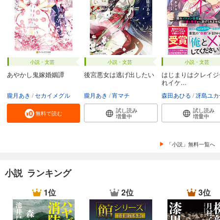
小説・文芸
小説・文芸
小説・文芸
あやかし鬼嫁婚姻譚
後宮悪女は逃げ出したい
はじまりはクレイジ
れイケ...
朧月あき
セカイメグル
朧月あき
宵マチ
森田あひる
冴島ユカ
試し読み
試し読み
無料で読む
増量中
増量中
「小説」無料一覧へ
小説 ランキング
1位
2位
3位