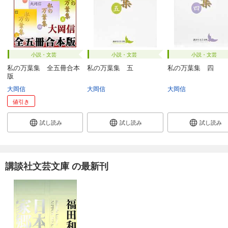
小説・文芸
小説・文芸
小説・文芸
私の万葉集 全五冊合本
私の万葉集 五
私の万葉集 四
版
大岡信
大岡信
大岡信
値引き
試し読み
試し読み
試し読み
講談社文芸文庫 の最新刊