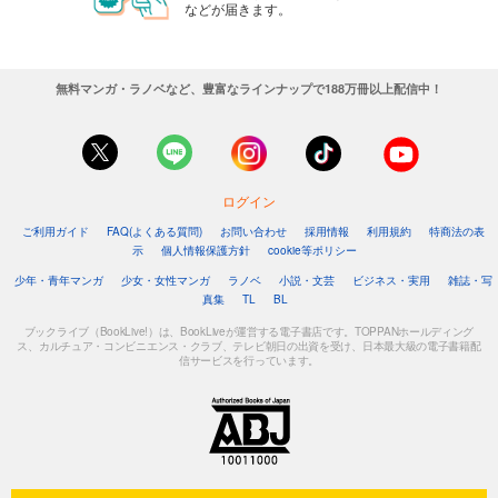
などが届きます。
無料マンガ・ラノベなど、豊富なラインナップで188万冊以上配信中！
ログイン
ご利用ガイド
FAQ(よくある質問)
お問い合わせ
採用情報
利用規約
特商法の表
示
個人情報保護方針
cookie等ポリシー
少年・青年マンガ
少女・女性マンガ
ラノベ
小説・文芸
ビジネス・実用
雑誌・写
真集
TL
BL
ブックライブ（BookLive!）は、BookLiveが運営する電子書店です。TOPPANホールディング
ス、カルチュア・コンビニエンス・クラブ、テレビ朝日の出資を受け、日本最大級の電子書籍配
信サービスを行っています。