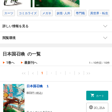
スーツ
コミカライズ
メガネ
妖怪･人外
専門職
異世界・転生
詳しい情報を見る
閲覧環境
日本国召喚 の一覧
1巻へ
最新刊へ
1～10件目
/
10件
<<
<
1
・
・
・
>
>>
日本国召喚 １
803
円 (税込)
カート
試し読み
あらすじを表示する