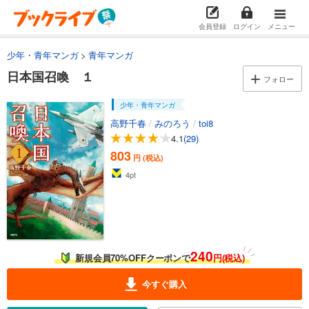
会員登録
ログイン
メニュー
少年・青年マンガ
青年マンガ
日本国召喚 １
フォロー
少年・青年マンガ
高野千春
/
みのろう
/
toi8
4.1
(29)
803
円 (税込)
4
pt
240
新規会員70%OFFクーポンで
円(税込)
今すぐ購入