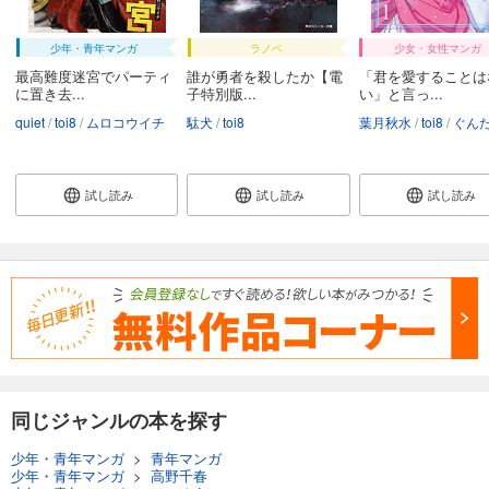
少年・青年マンガ
ラノベ
少女・女性マンガ
最高難度迷宮でパーティ
誰が勇者を殺したか【電
「君を愛することは
に置き去...
子特別版...
い」と言っ...
quiet
toi8
ムロコウイチ
駄犬
toi8
葉月秋水
toi8
ぐん
試し読み
試し読み
試し読み
同じジャンルの本を探す
少年・青年マンガ
>
青年マンガ
少年・青年マンガ
>
高野千春