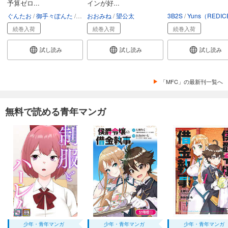
予算ゼロ...
インが好...
ぐんたお
御手々ぽんた
又市マタロー
おおみね
望公太
3B2S
Yuns（REDICESTUD
続巻入荷
続巻入荷
続巻入荷
試し読み
試し読み
試し読み
「MFC」の最新刊一覧へ
無料で読める青年マンガ
少年・青年マンガ
少年・青年マンガ
少年・青年マンガ