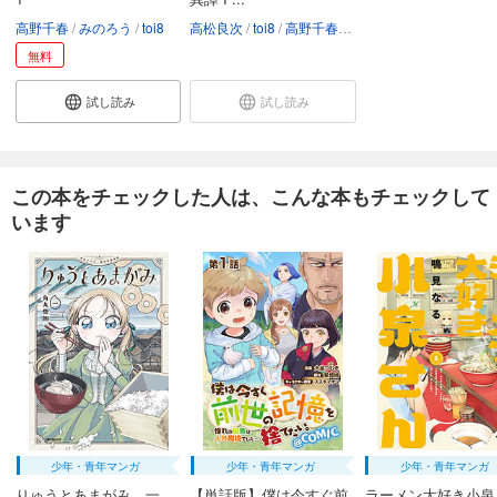
高野千春
みのろう
toi8
高松良次
toi8
高野千春
みのろう
無料
試し読み
試し読み
この本をチェックした人は、こんな本もチェックして
います
少年・青年マンガ
少年・青年マンガ
少年・青年マンガ
りゅうとあまがみ 一
【単話版】僕は今すぐ前
ラーメン大好き小泉