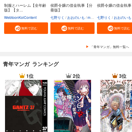
制服とハーレム【全年齢
侯爵令嬢の借金執事【分
侯爵令嬢の借金執事
版】【タ...
冊版】
WebtoonKoiContent
七野りく
おおのいも
mmu
七野りく
おおのいも
無料で読む
無料で読む
無料で読む
「青年マンガ」無料一覧へ
青年マンガ ランキング
1位
2位
3位