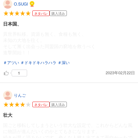
O.SUGI
ネタバレ
購入済み
日本国、
異世界転移。資源も無く、食糧も無く、
未知の大地を往く。
そして漸く出会った同盟国の窮地を救うべく
進撃開始！！
＃アツい
＃ドキドキハラハラ
＃深い
2023年02月22日
1
りんご
ネタバレ
購入済み
壮大
国ごと移転してしまうという壮大な設定で、これからどんな風
に物語が進んだいくのかとてもきになります。
続きが早く読みたいです。色んな人種も出てきて面白かったで