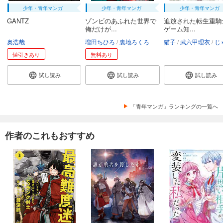
少年・青年マンガ
少年・青年マンガ
少年・青年マンガ
GANTZ
ゾンビのあふれた世界で
追放された転生重騎
俺だけが...
ゲーム知...
奥浩哉
増田ちひろ
裏地ろくろ
猫子
武六甲理衣
じゃい
値引きあり
無料あり
試し読み
試し読み
試し読み
「青年マンガ」ランキングの一覧へ
作者のこれもおすすめ