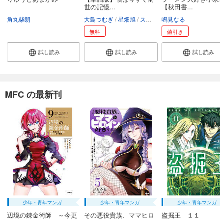
世の記憶...
【秋田書...
角丸柴朗
大島つむぎ
星畑旭
スズキイオリ
鳴見なる
無料
値引き
試し読み
試し読み
試し読み
MFC の最新刊
少年・青年マンガ
少年・青年マンガ
少年・青年マンガ
辺境の錬金術師 ～今更
その悪役貴族、ママヒロ
盗掘王 １１