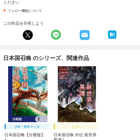
ください
フォロー機能について
この作品を共有しよう
日本国召喚 のシリーズ、関連作品
少年・青年マンガ
ラノベ
日本国召喚【分冊版】
日本国召喚 外伝 新世界
1
異譚 I ...