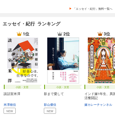
「エッセイ・紀行」無料一覧へ
エッセイ・紀行 ランキング
1位
2位
3位
小説・文芸
小説・文芸
小説・文芸
談話室米澤
影まで愛して
インド嫁1年生、異
活奮闘記
米澤穂信
影山優佳
嫁カレーチャンネル
NEW
NEW