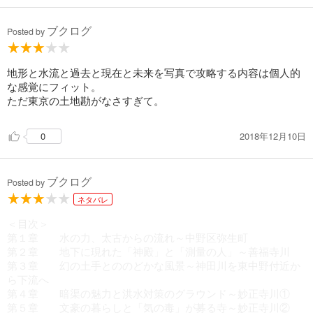
ブクログ
Posted by
地形と水流と過去と現在と未来を写真で攻略する内容は個人的
な感覚にフィット。
ただ東京の土地勘がなさすぎて。
2018年12月10日
0
ブクログ
Posted by
ネタバレ
＜目次＞
第１章 水の力、太古からの流れ～中野区弥生町
第２章 地下に現れた「神殿」と「測量の人」～善福寺川
第３章 幻の土手とののどかな風景～神田川を東中野付近か
ら下流へ
第４章 暗渠の魅力と洪水対策のグラウンド～妙正寺川①
第５章 文豪の暮らしと「気の毒」が募る寺～妙正寺川②