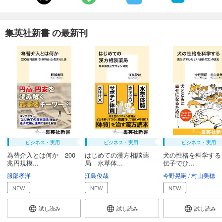
集英社新書 の最新刊
ビジネス・実用
ビジネス・実用
ビジネス・実用
為替介入とは何か 200
はじめての漢方相談薬
犬の性格を科学する
兆円規模...
局 水草体...
伝子でひ...
服部孝洋
江島俊哉
今野晃嗣
村山美穂
NEW
NEW
NEW
試し読み
試し読み
試し読み