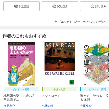
試し読み
試し読み
試し読み
「エッセイ・紀行」ランキングの一覧へ
作者のこれもおすすめ
ビジネス・実用
小説・文芸
ビジネス・実用
地形図の楽しい読み方
アジアロード
遊べる、学べる、役
不思議で...
る 地理...
今尾恵介
小林紀晴
今尾恵介