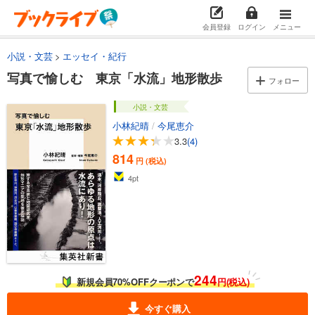
会員登録
ログイン
メニュー
小説・文芸
エッセイ・紀行
写真で愉しむ 東京「水流」地形散歩
フォロー
小説・文芸
小林紀晴
/
今尾恵介
3.3
(4)
814
円 (税込)
4
pt
244
新規会員70%OFFクーポンで
円(税込)
今すぐ購入