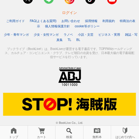
ログイン
ご利用ガイド
FAQ(よくある質問)
お問い合わせ
採用情報
利用規約
特商法の表
示
個人情報保護方針
cookie等ポリシー
少年・青年マンガ
少女・女性マンガ
ラノベ
小説・文芸
ビジネス・実用
雑誌・写
真集
TL
BL
ブックライブ（BookLive!）は、BookLiveが運営する電子書店です。TOPPANホールディング
ス、カルチュア・コンビニエンス・クラブ、テレビ朝日の出資を受け、日本最大級の電子書籍配
信サービスを行っています。
© BookLive Co., Ltd.
トップ
カート
検索
無料本
はじめての方へ