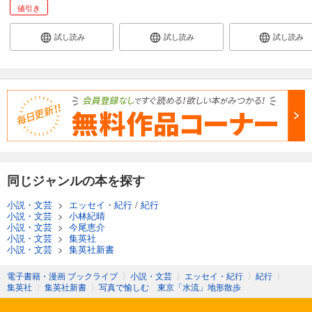
値引き
試し読み
試し読み
試し読み
同じジャンルの本を探す
小説・文芸
>
エッセイ・紀行
/
紀行
小説・文芸
>
小林紀晴
小説・文芸
>
今尾恵介
小説・文芸
>
集英社
小説・文芸
>
集英社新書
電子書籍・漫画 ブックライブ
〉
小説・文芸
〉
エッセイ・紀行
〉
紀行
〉
集英社
〉
集英社新書
〉
写真で愉しむ 東京「水流」地形散歩