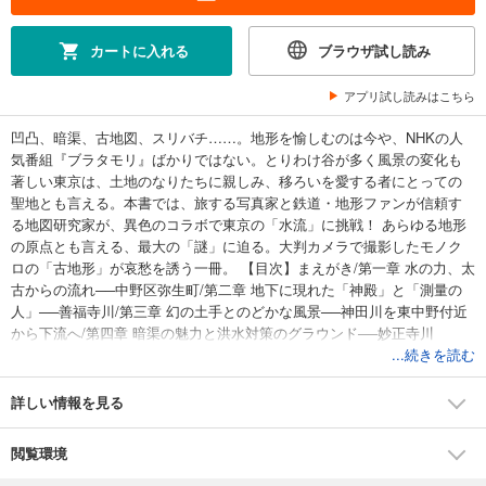
カートに入れる
ブラウザ試し読み
アプリ試し読みはこちら
凹凸、暗渠、古地図、スリバチ……。地形を愉しむのは今や、NHKの人
気番組『ブラタモリ』ばかりではない。とりわけ谷が多く風景の変化も
著しい東京は、土地のなりたちに親しみ、移ろいを愛する者にとっての
聖地とも言える。本書では、旅する写真家と鉄道・地形ファンが信頼す
る地図研究家が、異色のコラボで東京の「水流」に挑戦！ あらゆる地形
の原点とも言える、最大の「謎」に迫る。大判カメラで撮影したモノク
ロの「古地形」が哀愁を誘う一冊。 【目次】まえがき/第一章 水の力、太
古からの流れ──中野区弥生町/第二章 地下に現れた「神殿」と「測量の
人」──善福寺川/第三章 幻の土手とのどかな風景──神田川を東中野付近
から下流へ/第四章 暗渠の魅力と洪水対策のグラウンド──妙正寺川
（１）/第五章 文豪の暮らしと「気の毒」が募る寺──妙正寺川（２）/第
...続きを読む
六章 土地はどのようにして人を受け容れるのか──日暮里崖線/第七章 発
展する都市が目を背けた川──渋谷川/第八章 崖から一路、コンクリへ──
詳しい情報を見る
国分寺崖線/第九章 人工河川の魅力──小名木川/第一〇章 映画の聖地と縄
文海進──四谷・鮫河橋谷/第一一章 湿った土地に集う人々──四谷・荒木
閲覧環境
町/第一二章 意識にのぼらない、しかし長い──石神井川/あとがき/参考文
献