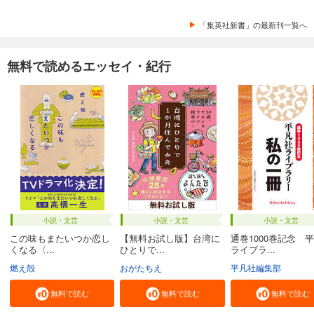
「集英社新書」の最新刊一覧へ
無料で読めるエッセイ・紀行
小説・文芸
小説・文芸
小説・文芸
この味もまたいつか恋し
【無料お試し版】台湾に
通巻1000巻記念 
くなる〈...
ひとりで...
ライブラ...
燃え殻
おがたちえ
平凡社編集部
無料で読む
無料で読む
無料で読む