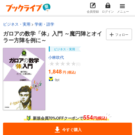
会員登録
ログイン
メニュー
ビジネス・実用
学術・語学
ガロアの数学「体」入門 ～魔円陣とオイ
フォロー
ラー方陣を例に～
ビジネス・実用
小林吹代
-
(0)
1,848
円 (税込)
9
pt
554
新規会員70%OFFクーポンで
円(税込)
今すぐ購入