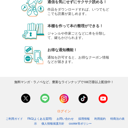
通信を気にせずにサクサク読める！
作品をダウンロードすれば、いつでもど
こでも読書が楽しめます。
本棚を作って本の整理ができる！
ジャンルや作家ごとなどに本を分類し
て、鍵もかけられます。
お得な通知機能！
通知を許可すると、お得なクーポン情報
などが届きます。
無料マンガ・ラノベなど、豊富なラインナップで188万冊以上配信中！
ログイン
ご利用ガイド
FAQ(よくある質問)
お問い合わせ
採用情報
利用規約
特商法の表
示
個人情報保護方針
cookie等ポリシー