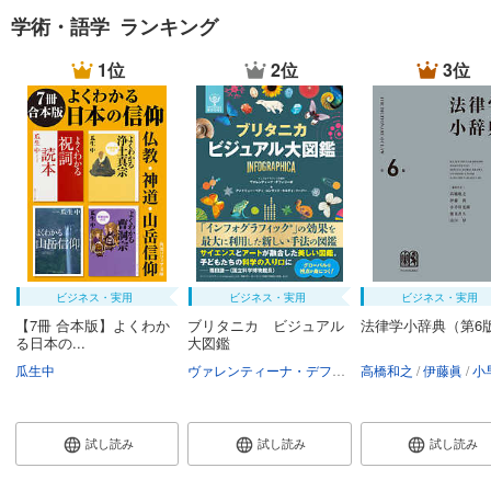
学術・語学 ランキング
1位
2位
3位
ビジネス・実用
ビジネス・実用
ビジネス・実用
【7冊 合本版】よくわか
ブリタニカ ビジュアル
法律学小辞典（第6
る日本の...
大図鑑
瓜生中
ヴァレンティーナ・デフィリーポ
高橋和之
アンドリュー・
伊藤眞
小早川
試し読み
試し読み
試し読み