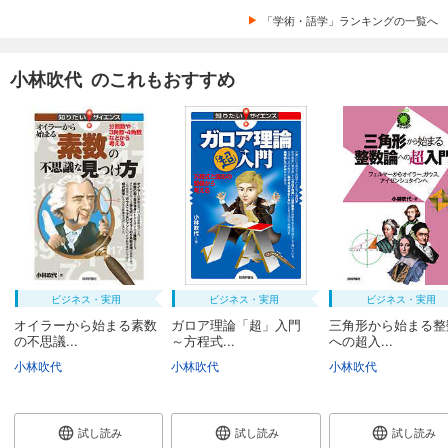
「学術・語学」ランキングの一覧へ
小林吹代 のこれもおすすめ
ビジネス・実用
ビジネス・実用
ビジネス・実用
オイラーから始まる素数
ガロア理論「超」入門
三角形から始まる整
の不思議...
～方程式...
への超入...
小林吹代
小林吹代
小林吹代
試し読み
試し読み
試し読み