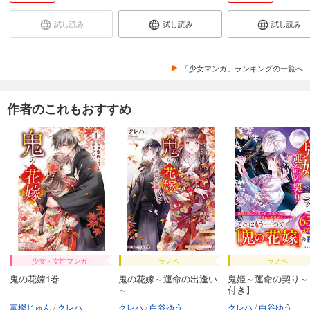
試し読み
試し読み
試し読み
「少女マンガ」ランキングの一覧へ
作者のこれもおすすめ
少女・女性マンガ
ラノベ
ラノベ
鬼の花嫁1巻
鬼の花嫁～運命の出逢い
鬼姫～運命の契り～
～
付き】
富樫じゅん
クレハ
クレハ
白谷ゆう
クレハ
白谷ゆう