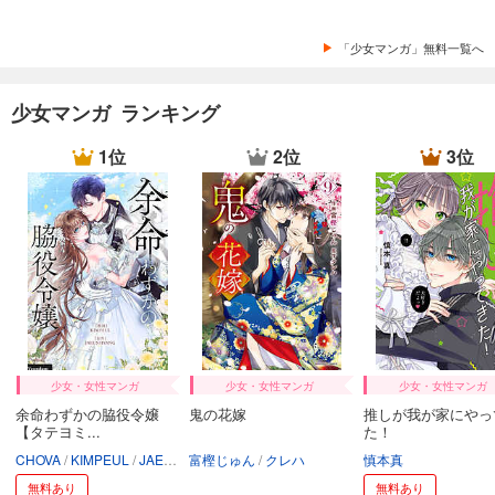
「少女マンガ」無料一覧へ
少女マンガ ランキング
1位
2位
3位
少女・女性マンガ
少女・女性マンガ
少女・女性マンガ
余命わずかの脇役令嬢
鬼の花嫁
推しが我が家にやっ
【タテヨミ...
た！
CHOVA
KIMPEUL
JAEUNHYANG
富樫じゅん
クレハ
慎本真
無料あり
無料あり