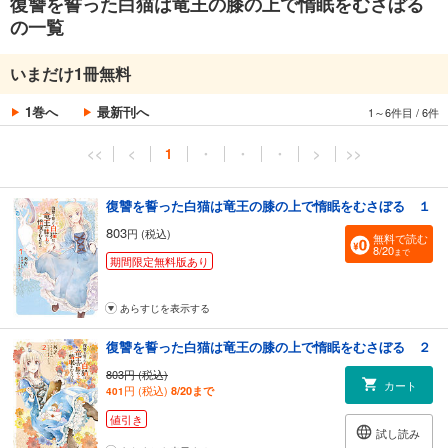
復讐を誓った白猫は竜王の膝の上で惰眠をむさぼる
の一覧
いまだけ1冊無料
1巻へ
最新刊へ
1～6件目
/
6件
<<
<
1
・
・
・
>
>>
復讐を誓った白猫は竜王の膝の上で惰眠をむさぼる １
803
円 (税込)
無料で読む
8/20
まで
期間限定無料版あり
あらすじを表示する
復讐を誓った白猫は竜王の膝の上で惰眠をむさぼる ２
803円 (税込)
カート
円 (税込)
8/20まで
401
値引き
試し読み