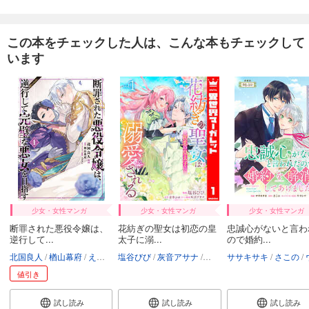
この本をチェックした人は、こんな本もチェックして
います
少女・女性マンガ
少女・女性マンガ
少女・女性マンガ
断罪された悪役令嬢は、
花紡ぎの聖女は初恋の皇
忠誠心がないと言わ
逆行して...
太子に溺...
ので婚約...
北国良人
楢山幕府
えびすし
塩谷びび
灰音アサナ
青季ふゆ
ササキサキ
さこの
ウ
値引き
試し読み
試し読み
試し読み