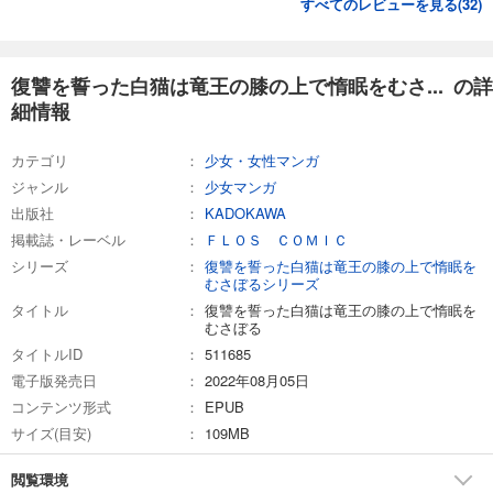
すべてのレビューを見る(
32
)
復讐を誓った白猫は竜王の膝の上で惰眠をむさ... の詳
細情報
カテゴリ
少女・女性マンガ
ジャンル
少女マンガ
出版社
KADOKAWA
掲載誌・レーベル
ＦＬＯＳ ＣＯＭＩＣ
シリーズ
復讐を誓った白猫は竜王の膝の上で惰眠を
むさぼるシリーズ
タイトル
復讐を誓った白猫は竜王の膝の上で惰眠を
むさぼる
タイトルID
511685
電子版発売日
2022年08月05日
コンテンツ形式
EPUB
サイズ(目安)
109MB
閲覧環境