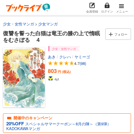
会員登録
ログイン
メニュー
少女・女性マンガ
少女マンガ
復讐を誓った白猫は竜王の膝の上で惰眠
フォロー
をむさぼる ４
少女・女性マンガ
あき
/
クレハ
/
ヤミーゴ
4.7
(98)
803
円 (税込)
4
pt
開催中のキャンペーン
20%OFF
スペシャルサマークーポン～8月の陣～（第9弾）
KADOKAWAマンガ