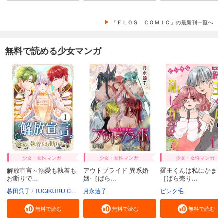
「ＦＬＯＳ ＣＯＭＩＣ」の最新刊一覧へ
無料で読める少女マンガ
少女・女性マンガ
少女・女性マンガ
少女・女性マンガ
解放宣言～溺愛も執着も
アウトブライド-異系婚
羅王くんは私にかま
お断りで...
姻-［ばら...
［ばら売り...
暮田呉子
TUGIKURU COMICS
月永遠子
ピンク毛
無料で読む
無料で読む
無料で読む