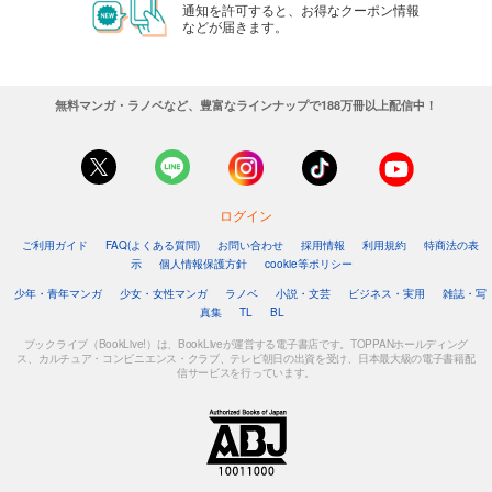
通知を許可すると、お得なクーポン情報
などが届きます。
無料マンガ・ラノベなど、豊富なラインナップで188万冊以上配信中！
ログイン
ご利用ガイド
FAQ(よくある質問)
お問い合わせ
採用情報
利用規約
特商法の表
示
個人情報保護方針
cookie等ポリシー
少年・青年マンガ
少女・女性マンガ
ラノベ
小説・文芸
ビジネス・実用
雑誌・写
真集
TL
BL
ブックライブ（BookLive!）は、BookLiveが運営する電子書店です。TOPPANホールディング
ス、カルチュア・コンビニエンス・クラブ、テレビ朝日の出資を受け、日本最大級の電子書籍配
信サービスを行っています。