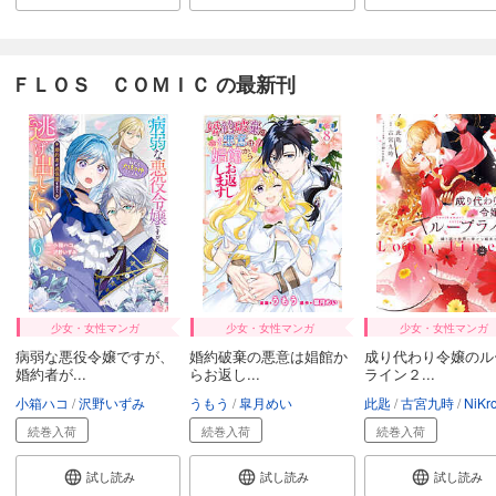
ＦＬＯＳ ＣＯＭＩＣ の最新刊
少女・女性マンガ
少女・女性マンガ
少女・女性マンガ
病弱な悪役令嬢ですが、
婚約破棄の悪意は娼館か
成り代わり令嬢のル
婚約者が...
らお返し...
ライン２...
小箱ハコ
沢野いずみ
うもう
皐月めい
此匙
古宮九時
NiKr
続巻入荷
続巻入荷
続巻入荷
試し読み
試し読み
試し読み