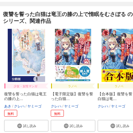
復讐を誓った白猫は竜王の膝の上で惰眠をむさぼる の
シリーズ、関連作品
少女・女性マンガ
ラノベ
ラノベ
復讐を誓った白猫は竜王
【電子限定版】復讐を誓
【合本版】復讐を誓
の膝の上...
った白猫...
白猫は竜...
あき
クレハ
ヤミーゴ
クレハ
ヤミーゴ
クレハ
ヤミーゴ
無料
無料
試し読み
試し読み
試し読み