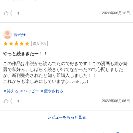
2022年08月12日
1
密ｯ仔♣️
購入済み
やっと続ききたー！！
この作品は小説から読んでたので好きです！この漫画も絵が綺
麗で私好み。しばらく続きが出てなかったので心配しました
が、新刊発売されたと知り即購入しました！！
これからも楽しみにしています(⸝⸝⸝›௰‹⸝⸝⸝)
＃笑える
＃ハッピー
＃癒やされる
2022年08月06日
1
レビューをもっと見る