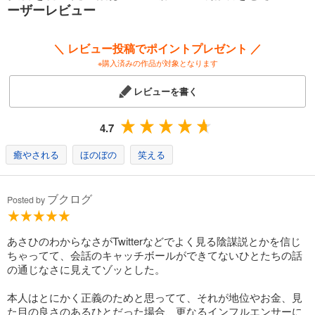
ーザーレビュー
＼ レビュー投稿でポイントプレゼント ／
※購入済みの作品が対象となります
レビューを書く
4.7
癒やされる
ほのぼの
笑える
ブクログ
Posted by
あさひのわからなさがTwitterなどでよく見る陰謀説とかを信じ
ちゃってて、会話のキャッチボールができてないひとたちの話
の通じなさに見えてゾッとした。
本人はとにかく正義のためと思ってて、それが地位やお金、見
た目の良さのあるひとだった場合、更なるインフルエンサーに