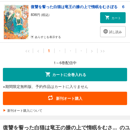
復讐を誓った白猫は竜王の膝の上で惰眠をむさぼる ６
836
円 (税込)
カート
試し読み
あらすじを表示する
<<
<
1
・
・
・
>
>>
1～6巻配信中
カートに全巻入れる
※期間限定無料版、予約作品はカートに入りません
新刊オート購入
新刊オート購入について
復讐を誓った白猫は竜王の膝の上で惰眠をむさ... のユ