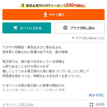
240
新規会員70%OFFクーポンで
円(税込)
今すぐ購入
カートに入れる
ブラウザ試し読み
アプリ試し読みはこちら
ワガママ幼馴染・篠宮あさひに巻き込まれ、
異世界に召喚された普通の女子大生、森川瑠璃。
竜王国では、猫の姿で生活をしている瑠璃は
人間であることを打ち明けられず
優しくしてくれる竜王国の人達に嘘をついていることに対して
罪悪感を抱きつつも、惰眠をむさぼる日々を送っていた。
ナダーシャ王国の竜王国への進軍が開始され
あさひも軍に加わっていることを聞いた瑠璃。
彼女はジェイドを説得し戦争現場を見に行ったのだが
...続きを読む
そこで見たあさひは――。
スライドして試し読み
全画面