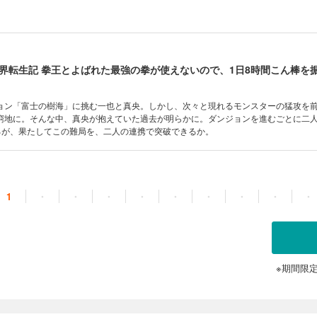
ョン「富士の樹海」に挑む一也と真央。しかし、次々と現れるモンスターの猛攻を
窮地に。そんな中、真央が抱えていた過去が明らかに。ダンジョンを進むごとに二
めるが、果たしてこの難局を、二人の連携で突破できるか。
1
・
・
・
・
・
・
・
・
・
※期間限