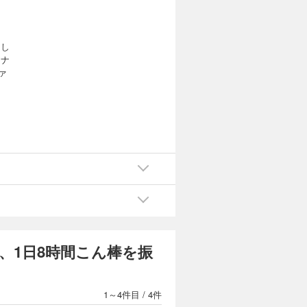
とし
アナ
ァ
、1日8時間こん棒を振
1～4件目
/
4件