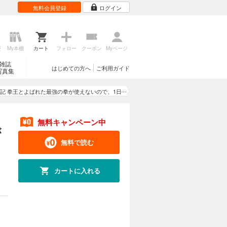
無料会員登録
ログイン
歴
My本棚
カート
フォロー
クーポン
Myページ
雑誌
はじめての方へ
ご利用ガイド
写真集
記 拳王とよばれた最強の拳が使えないので、1日
間こん棒を振ることからはじめた
無料キャンペーン中
が
無料で読む
カートに入れる