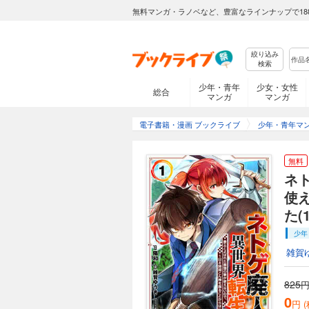
無料マンガ・ラノベなど、豊富なラインナップで18
絞り込み
検索
少年・青年
少女・女性
総合
マンガ
マンガ
電子書籍・漫画 ブックライブ
少年・青年マ
無料
ネ
使
た(1
少年
雑賀
825
円
0
円 