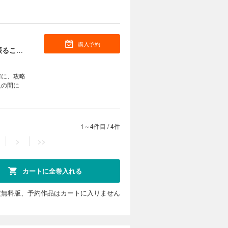
購入予約
ネトゲ廃人の異世界転生記 拳王とよばれた最強の拳が使えないので、1日8時間こん棒を振ることからはじめた(4)
前に、攻略
人の間に
1～4件目
/
4件
>
>>
カートに全巻入れる
定無料版、予約作品はカートに入りません