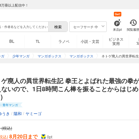
8万冊以上配信中！
Get!
セーフサーチ 中
来店pt
閲覧履
ビジネス
BL
TL
ラノベ
小説・文芸
実用
ンガ
少年マンガ
マンガボックス
マンガボックス
ネトゲ廃人の異世界転生
8時
トゲ廃人の異世界転生記 拳王とよばれた最強の拳
えないので、1日8時間こん棒を振ることからはじめ
)
・青年マンガ
ゆうき
/
陽和
/
ヤミーゴ
 (税込)
8月20日まで
(税込)
0
pt