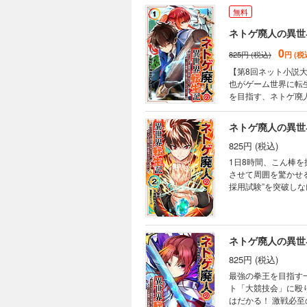
無料
0
825円 (税込)
円 (税
【第8回ネット小説大
也がゲーム世界に転
を目指す、ネトゲ廃
825円 (税込)
1日8時間、こん棒
させて周囲を驚かせ
採用試験”を突破し
果たして一也はこの
825円 (税込)
最強の拳王を目指す
ト「大競技会」に殴
はだかる！ 激戦必