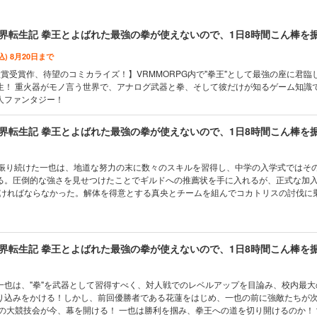
込) 8月20日まで
賞受賞作、待望のコミカライズ！】VRMMORPG内で"拳王"として最強の座に君臨
生！ 重火器がモノ言う世界で、アナログ武器と拳、そして彼だけが知るゲーム知識
人ファンタジー！
を振り続けた一也は、地道な努力の末に数々のスキルを習得し、中学の入学式ではそ
る。圧倒的な強さを見せつけたことでギルドへの推薦状を手に入れるが、正式な加入
なければならなかった。解体を得意とする真央とチームを組んでコカトリスの討伐に
試練を乗り越えられるのか…？！
一也は、"拳"を武器として習得すべく、対人戦でのレベルアップを目論み、校内最大
り込みをかける！しかし、前回優勝者である花蓮をはじめ、一也の前に強敵たちが
至の大競技会が今、幕を開ける！ 一也は勝利を掴み、拳王への道を切り開けるのか！