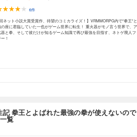
6件
回ネット小説大賞受賞作、待望のコミカライズ！】VRMMORPG内で"拳王"
強の座に君臨していた一也がゲーム世界に転生！ 重火器がモノ言う世界で、
武器と拳、そして彼だけが知るゲーム知識で再び最強を目指す、ネトゲ廃人フ
ジー！
生記 拳王とよばれた最強の拳が使えないので
の一覧