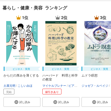
暮らし・健康・美容 ランキング
1位
2位
3位
ビジネス・実用
ビジネス・実用
ビジネス・実用
からだの厚みを薄くする
ハーバード 料理と科学
ムドラ瞑想
の教室
土屋元明
こしいみほ
マイケルブレナー
ピアセーレンセン
ジョゼフ・ルペイジ
デイヴィッ
リ
完結
値引きあり
試し読み
試し読み
試し読み