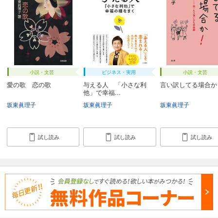
小説・文芸
ビジネス・実用
小説・文芸
愛の歌 恋の歌
与える人 「小さな利
言い訳してる場合か
他」で幸福...
坂東眞理子
坂東眞理子
坂東眞理子
試し読み
試し読み
試し読み