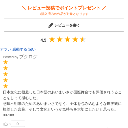
＼ レビュー投稿でポイントプレゼント ／
※購入済みの作品が対象となります
レビューを書く
4.5
アツい
感動する
深い
ブクログ
Posted by
日本文化に根差した日本語のあいまいさが国際舞台でも評価されうるこ
とをしって感心した。
意味不明瞭のためのあいまいさでなく、全体を包み込むような世界観に
根差した言葉、そして文化というか気持ちを大切にしたいと思った。
09-103
0