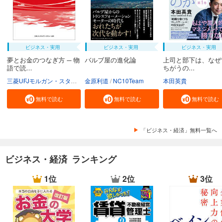
ビジネス・実用
ビジネス・実用
ビジネス・実用
夢とお金のつなぎ方 ─ 物
バルブ屋の進化論
上司と部下は、なぜ
語で読...
ちがうの...
三菱UFJモルガン・スタンレー証券株式会社
金原利道
NC10Team
本田英貴
無料で読む
無料で読む
無料で読む
「ビジネス・経済」無料一覧へ
ビジネス・経済 ランキング
1位
2位
3位