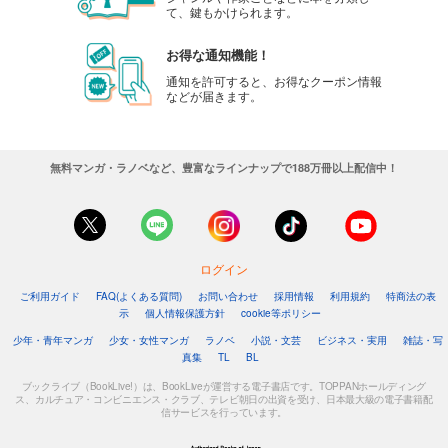
て、鍵もかけられます。
お得な通知機能！
通知を許可すると、お得なクーポン情報
などが届きます。
無料マンガ・ラノベなど、豊富なラインナップで188万冊以上配信中！
ログイン
ご利用ガイド
FAQ(よくある質問)
お問い合わせ
採用情報
利用規約
特商法の表
示
個人情報保護方針
cookie等ポリシー
少年・青年マンガ
少女・女性マンガ
ラノベ
小説・文芸
ビジネス・実用
雑誌・写
真集
TL
BL
ブックライブ（BookLive!）は、BookLiveが運営する電子書店です。TOPPANホールディング
ス、カルチュア・コンビニエンス・クラブ、テレビ朝日の出資を受け、日本最大級の電子書籍配
信サービスを行っています。