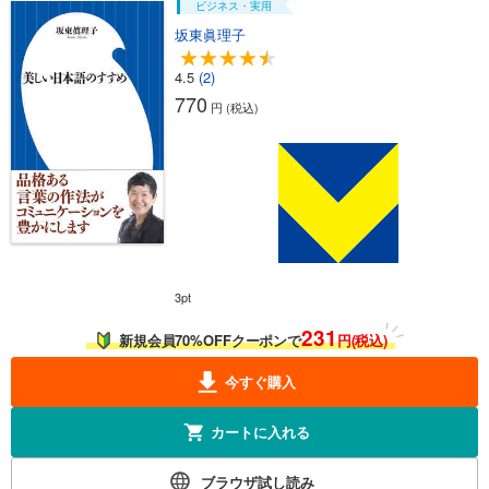
ビジネス・実用
坂東眞理子
4.5
(2)
770
円 (税込)
3
pt
231
新規会員70%OFFクーポンで
円(税込)
今すぐ購入
カートに入れる
ブラウザ試し読み