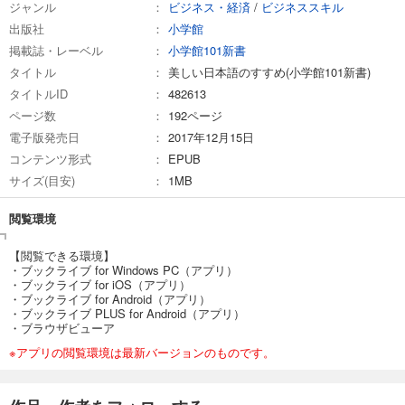
ジャンル
ビジネス・経済
/
ビジネススキル
出版社
小学館
掲載誌・レーベル
小学館101新書
タイトル
美しい日本語のすすめ(小学館101新書)
タイトルID
482613
ページ数
192ページ
電子版発売日
2017年12月15日
コンテンツ形式
EPUB
サイズ(目安)
1MB
閲覧環境
【閲覧できる環境】
・ブックライブ for Windows PC（アプリ）
・ブックライブ for iOS（アプリ）
・ブックライブ for Android（アプリ）
・ブックライブ PLUS for Android（アプリ）
・ブラウザビューア
※アプリの閲覧環境は最新バージョンのものです。