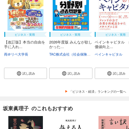
ビジネス・実用
ビジネス・実用
ビジネス・実用
【改訂版】本当の自由を
2026年度版 みんなが欲し
ベインキャピタル 
手に入れ...
かった...
価値向上...
両＠リベ大学長
TAC株式会社（社会保険労務士講座）
ベインキャピタル
試し読み
試し読み
試し読み
「ビジネス・経済」ランキングの一覧へ
坂東眞理子 のこれもおすすめ