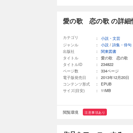
愛の歌 恋の歌 の詳細
カテゴリ
：
小説・文芸
ジャンル
：
小説
/
詩集・俳句
出版社
：
関東図書
タイトル
：
愛の歌 恋の歌
タイトルID
：
234822
ページ数
：
334ページ
電子版発売日
：
2013年12月20日
コンテンツ形式
：
EPUB
サイズ(目安)
：
11MB
閲覧環境
注意事項あり