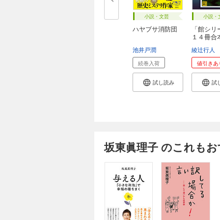
小説・文芸
小説・
ハヤブサ消防団
「館シリ
１４冊合
池井戸潤
綾辻行人
続巻入荷
値引きあ
試し読み
試
坂東眞理子 のこれもお