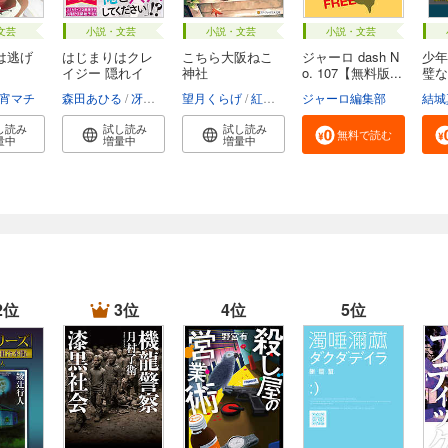
文芸
小説・文芸
小説・文芸
小説・文芸
は逃げ
はじまりはクレ
こちら大阪ねこ
ジャーロ dash N
少年
イジー 隠れイ
神社
o. 107【無料版...
璧な
ケ...
お...
宵マチ
森田あひる
冴島ユカ子
望月くらげ
紅木春
ジャーロ編集部
結城
し読み
試し読み
試し読み
無料で読む
量中
増量中
増量中
2位
3位
4位
5位