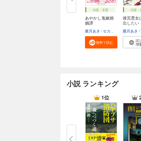
小説・文芸
小説・
あやかし鬼嫁婚
後宮悪女
姻譚
出したい
朧月あき
セカイメグル
朧月あき
試
無料で読む
増
小説 ランキング
1位