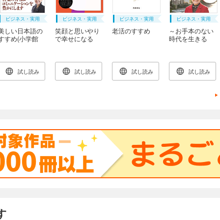
ビジネス・実用
ビジネス・実用
ビジネス・実用
ビジネス・実用
美しい日本語の
笑顔と思いやり
老活のすすめ
～お手本のない
すすめ(小学館
で幸せになる
時代を生きる
101新書)
～ 女性の知性
の磨き方
試し読み
試し読み
試し読み
試し読み
す