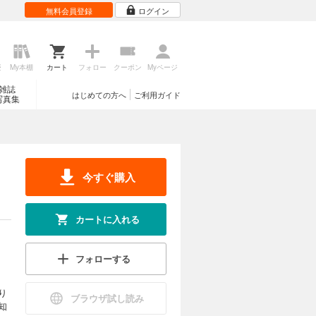
無料会員登録
ログイン
歴
My本棚
カート
フォロー
クーポン
Myページ
雑誌
はじめての方へ
ご利用ガイド
写真集
今すぐ購入
カートに入れる
フォローする
り
ブラウザ試し読み
知