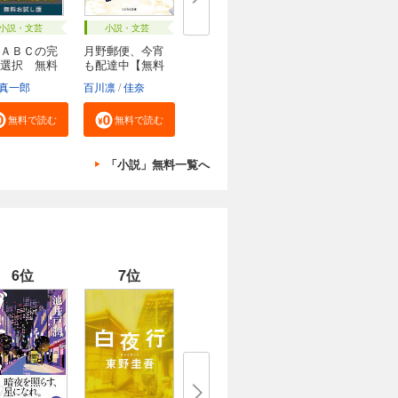
小説・文芸
小説・文芸
ＡＢＣの完
月野郵便、今宵
選択 無料
も配達中【無料
試...
真一郎
百川凛
佳奈
無料で読む
無料で読む
「小説」無料一覧へ
6位
7位