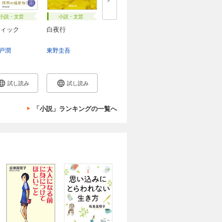
小説・文芸
小説・文芸
ィック
白夜行
戸潤
東野圭吾
試し読み
試し読み
「小説」ランキングの一覧へ