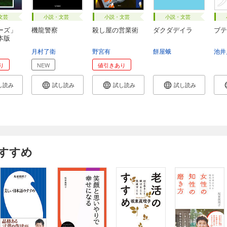
文芸
小説・文芸
小説・文芸
小説・文芸
ーズ」
機龍警察
殺し屋の営業術
ダクダデイラ
ブテ
本版
月村了衛
野宮有
餅屋蛾
池井
り
NEW
値引きあり
し読み
試し読み
試し読み
試し読み
すすめ