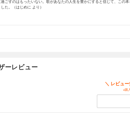
に過ごすのはもったいない。歌があなたの人生を豊かにすると信じて、この本
ました。（はじめに より）
ーザーレビュー
＼ レビュ
※購