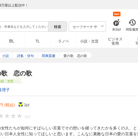
8万冊以上配信中！
Get!
セーフサーチ 中
来店pt
閲覧履
ビジネス
BL
TL
ラノベ
小説・文芸
実用
小説
詩集・俳句
関東図書
愛の歌 恋の歌
の歌 恋の歌
小説・文芸
眞理子
円 (税込)
2
pt
0件
の女性たちが如何にすばらしい言葉でその想いを綴ってきたかを多くの人、と
若い日本人女性に知ってほしいと思います。こんなに素敵な日本の愛の言葉を