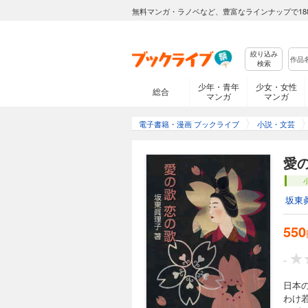
無料マンガ・ラノベなど、豊富なラインナップで18
絞り込み
検索
少年・青年
少女・女性
総合
マンガ
マンガ
電子書籍・漫画 ブックライブ
小説・文芸
愛
坂東
550
-
日本
わけ