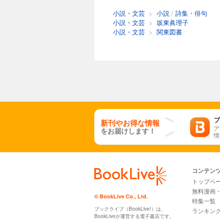
小説・文芸
>
小説
/
詩集・俳句
小説・文芸
>
坂東眞理子
小説・文芸
>
関東図書
ブ
新刊やお得な情報
ア
をお届けします！
情
コンテン
トップペ
無料漫画
© BookLive Co., Ltd.
特集一覧
ブックライブ（BookLive!）は、
ランキン
BookLiveが運営する電子書店です。