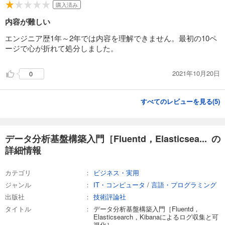
購入済み
内容が難しい
エンジニア歴1年～2年では内容を理解できません。最初の10ペ
ージで心が折れて処分しました。
2021年10月20日
0
すべてのレビューを見る(
5
)
データ分析基盤構築入門［Fluentd，Elasticsea... の
詳細情報
カテゴリ
ビジネス・実用
ジャンル
IT・コンピュータ
/
言語・プログラミング
出版社
技術評論社
タイトル
データ分析基盤構築入門［Fluentd，
Elasticsearch，Kibanaによるログ収集と可
視化］