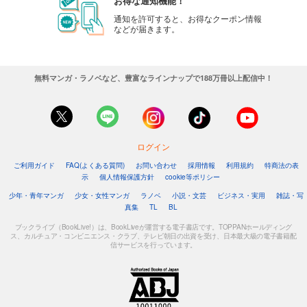
お得な通知機能！
通知を許可すると、お得なクーポン情報
などが届きます。
無料マンガ・ラノベなど、豊富なラインナップで188万冊以上配信中！
ログイン
ご利用ガイド
FAQ(よくある質問)
お問い合わせ
採用情報
利用規約
特商法の表
示
個人情報保護方針
cookie等ポリシー
少年・青年マンガ
少女・女性マンガ
ラノベ
小説・文芸
ビジネス・実用
雑誌・写
真集
TL
BL
ブックライブ（BookLive!）は、BookLiveが運営する電子書店です。TOPPANホールディング
ス、カルチュア・コンビニエンス・クラブ、テレビ朝日の出資を受け、日本最大級の電子書籍配
信サービスを行っています。