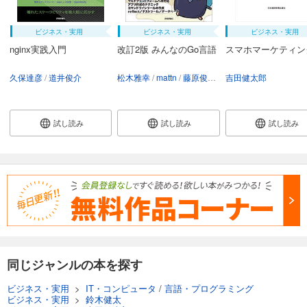
ビジネス・実用
ビジネス・実用
ビジネス・実用
nginx実践入門
改訂2版 みんなのGo言語
スマホマーケティン
久保達彦
道井俊介
松木雅幸
mattn
藤原俊一郎
吉田健太郎
中島大一
上田拓也
試し読み
試し読み
試し読み
同じジャンルの本を探す
ビジネス・実用
>
IT・コンピュータ
/
言語・プログラミング
ビジネス・実用
>
鈴木健太