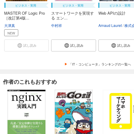
ビジネス・実用
ビジネス・実用
ビジネス・実用
MASTER OF Logic Pro
スマートワークを実現す
Web APIの設計
［改訂第4版...
る エン...
大津真
中村祥
Arnaud Lauret
株式会社ク
NEW
試し読み
試し読み
試し読み
「IT・コンピュータ」ランキングの一覧へ
作者のこれもおすすめ