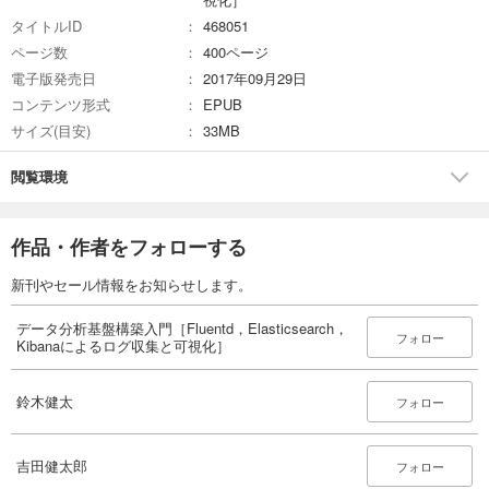
タイトルID
468051
ページ数
400ページ
電子版発売日
2017年09月29日
コンテンツ形式
EPUB
サイズ(目安)
33MB
閲覧環境
作品・作者をフォローする
新刊やセール情報をお知らせします。
データ分析基盤構築入門［Fluentd，Elasticsearch，
フォロー
Kibanaによるログ収集と可視化］
鈴木健太
フォロー
吉田健太郎
フォロー