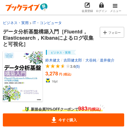
会員登録
ログイン
メニュー
ビジネス・実用
IT・コンピュータ
データ分析基盤構築入門［Fluentd，
フォロー
Elasticsearch，Kibanaによるログ収集
と可視化］
ビジネス・実用
鈴木健太
/
吉田健太郎
/
大谷純
/
道井俊介
3.6
(5)
3,278
円 (税込)
16
pt
983
新規会員70%OFFクーポンで
円(税込)
今すぐ購入