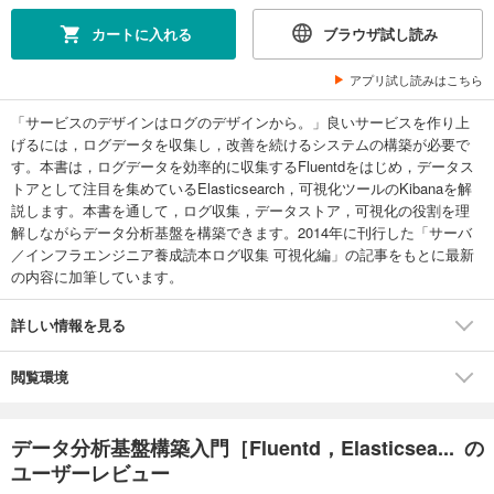
カートに入れる
ブラウザ試し読み
アプリ試し読みはこちら
「サービスのデザインはログのデザインから。」良いサービスを作り上
げるには，ログデータを収集し，改善を続けるシステムの構築が必要で
す。本書は，ログデータを効率的に収集するFluentdをはじめ，データス
トアとして注目を集めているElasticsearch，可視化ツールのKibanaを解
説します。本書を通して，ログ収集，データストア，可視化の役割を理
解しながらデータ分析基盤を構築できます。2014年に刊行した「サーバ
／インフラエンジニア養成読本ログ収集 可視化編」の記事をもとに最新
の内容に加筆しています。
詳しい情報を見る
閲覧環境
データ分析基盤構築入門［Fluentd，Elasticsea... の
ユーザーレビュー