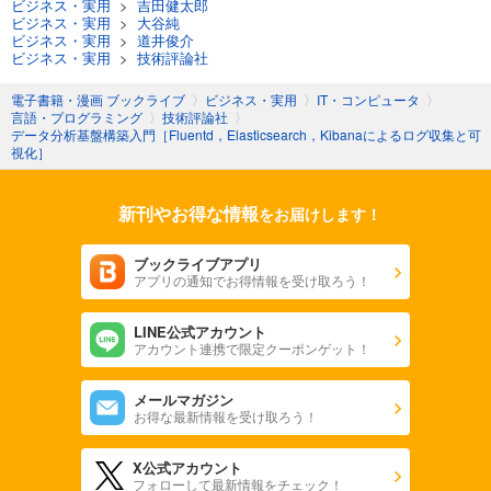
ビジネス・実用
>
吉田健太郎
ビジネス・実用
>
大谷純
ビジネス・実用
>
道井俊介
ビジネス・実用
>
技術評論社
電子書籍・漫画 ブックライブ
〉
ビジネス・実用
〉
IT・コンピュータ
〉
言語・プログラミング
〉
技術評論社
〉
データ分析基盤構築入門［Fluentd，Elasticsearch，Kibanaによるログ収集と可
視化］
新刊やお得な情報
をお届けします！
ブックライブアプリ
アプリの通知でお得情報を受け取ろう！
LINE公式アカウント
アカウント連携で限定クーポンゲット！
メールマガジン
お得な最新情報を受け取ろう！
X公式アカウント
フォローして最新情報をチェック！