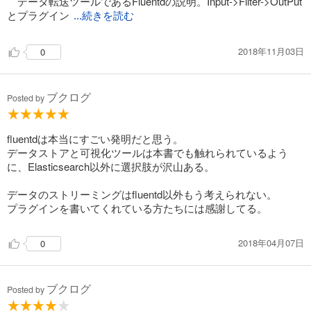
データ転送ツールであるFluentdの説明。Input->Filter->OutPut
とプラグイン
...続きを読む
2018年11月03日
0
ブクログ
Posted by
fluentdは本当にすごい発明だと思う。
データストアと可視化ツールは本書でも触れられているよう
に、Elasticsearch以外に選択肢が沢山ある。
データのストリーミングはfluentd以外もう考えられない。
プラグインを書いてくれている方たちには感謝してる。
2018年04月07日
0
ブクログ
Posted by