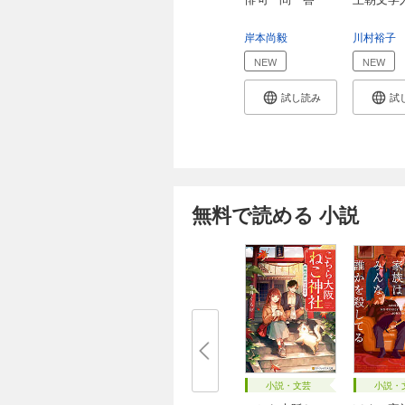
岸本尚毅
川村裕子
NEW
NEW
試し読み
試
無料で読める 小説
小説・文芸
小説・