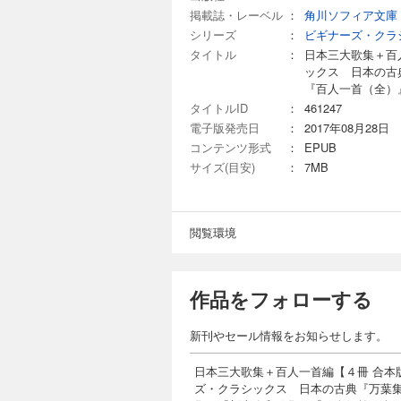
掲載誌・レーベル
：
角川ソフィア文庫
シリーズ
：
ビギナーズ・クラ
タイトル
：
日本三大歌集＋百
ックス 日本の古
『百人一首（全）
タイトルID
：
461247
電子版発売日
：
2017年08月28日
コンテンツ形式
：
EPUB
サイズ(目安)
：
7MB
閲覧環境
作品をフォローする
新刊やセール情報をお知らせします。
日本三大歌集＋百人一首編【４冊 合本
ズ・クラシックス 日本の古典『万葉