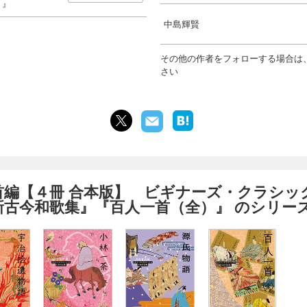
）』
中島輝賢
その他の作者をフォローする場合は
さい
首編【４冊 合本版】 ビギナーズ・クラシッ
新古今和歌集』『百人一首（全）』 のシリー