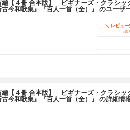
首編【４冊 合本版】 ビギナーズ・クラシッ
天智天皇、紫式部、清少納言、西行、藤原定家、後鳥羽院ほか、日本文化のス
新古今和歌集』『百人一首（全）』 のユーザ
ちが一人一首で繰り広げる名歌の競演がこの1冊ですべてわかる!歌には現代仮
読みを付け、コラムには歌の技法や歌を作る場、現代につながる文化など、楽
題も満載。
＼ レビュ
電子書籍はビギナーズ・クラシックス 日本の古典「万葉集」「古今和歌集」「
※購
和歌集」「百人一首（全）」を１冊にまとめた合本版です。
首編【４冊 合本版】 ビギナーズ・クラシッ
新古今和歌集』『百人一首（全）』 の詳細情