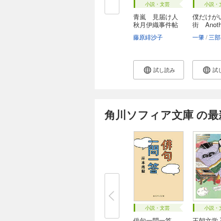
小説・文芸
小説・
青嵐 見届け人
僕だけが
秋月伊織事件帖
街 Anot
c...
藤原緋沙子
一肇
三部
試し読み
試
角川ソフィア文庫 の最
小説・文芸
小説・
俳句一問一答
王朝文学