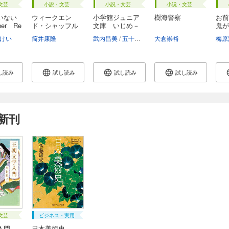
文芸
小説・文芸
小説・文芸
小説・文芸
いない
ウィークエン
小学館ジュニア
樹海警察
お前
her Re
ド・シャッフル
文庫 いじめ－
鬼が
学...
けい
筒井康隆
武内昌美
五十嵐かおる
大倉崇裕
梅原
し読み
試し読み
試し読み
試し読み
新刊
文芸
ビジネス・実用
入門
日本美術史