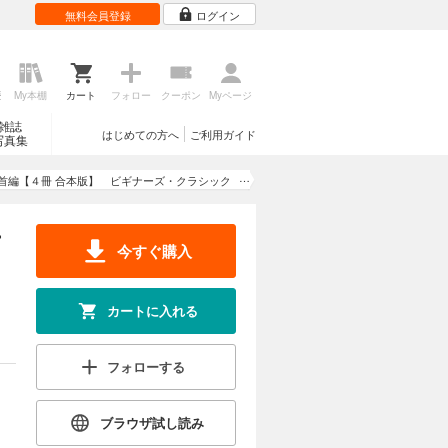
無料会員登録
ログイン
歴
My本棚
カート
フォロー
クーポン
Myページ
雑誌
はじめての方へ
ご利用ガイド
写真集
首編【４冊 合本版】 ビギナーズ・クラシック
集』『古今和歌集』『新古今和歌集』『百人一首
（全）』
ー
今すぐ購入
カートに入れる
フォローする
ブラウザ試し読み