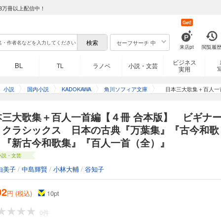
8万冊以上配信中！
Get!
セーフサーチ 中
来店pt
閲覧履
ビジネス
BL
TL
ラノベ
小説・文芸
実用
小説
国内小説
KADOKAWA
角川ソフィア文庫
日本三大歌集＋百人一
ス 日本の古典『万葉
本三大歌集＋百人一首編【４冊 合本版】 ビギナ
・クラシックス 日本の古典『万葉集』『古今和歌
』『新古今和歌集』『百人一首（全）』
小説・文芸
由美子
/
中島輝賢
/
小林大輔
/
谷知子
02
円 (税込)
10
pt
0件