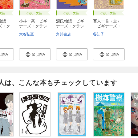
文芸
小説・文芸
小説・文芸
小説・文芸
遺物語
小林一茶 ビギ
源氏物語 ビギ
百人一首（全）
ズ・ク
ナーズ・クラシ
ナーズ・クラシ
ビギナーズ・
ッ...
ッ...
ク...
大谷弘至
角川書店
谷知子
し読み
試し読み
試し読み
試し読み
人は、こんな本もチェックしています