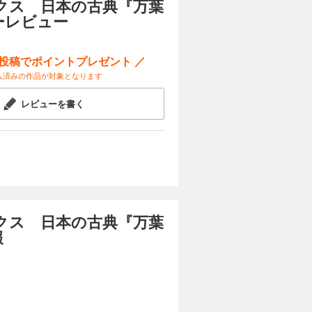
クス 日本の古典『万葉
タ
ーレビュー
名
し
ー投稿でポイントプレゼント ／
新
入済みの作品が対象となります
レビューを書く
クス 日本の古典『万葉
報