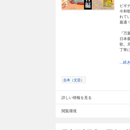
ビギ
今和
れて
最適
『万
日本
歌。
丁寧
『古
...
春夏
集。
多大
合本（文芸）
『新
伝統
詳しい情報を見る
こと
約二
閲覧環境
『百
かる
の歌