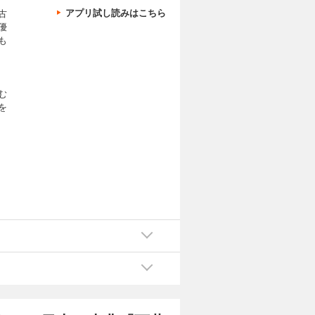
アプリ試し読みはこちら
古
優
も
む
を
に
る
た
て
か