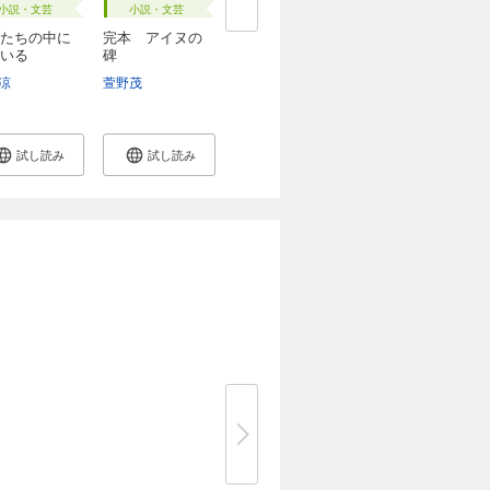
小説・文芸
小説・文芸
たちの中に
完本 アイヌの
いる
碑
涼
萱野茂
試し読み
試し読み