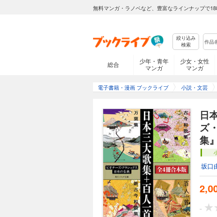
無料マンガ・ラノベなど、豊富なラインナップで18
絞り込み
検索
少年・青年
少女・女性
総合
マンガ
マンガ
電子書籍・漫画 ブックライブ
小説・文芸
日
ズ
集
坂口
2,0
-