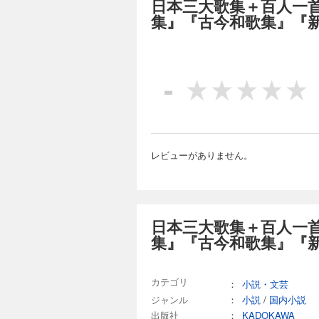
日本三大歌集＋百人一
―。
集』『古今和歌集』『
ーた
でも
い話
※本
-
古今
レビューがありません。
日本三大歌集＋百人一
集』『古今和歌集』『
カテゴリ
：
小説・文芸
ジャンル
：
小説
/
国内小説
出版社
：
KADOKAWA