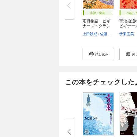
小説・文芸
小説・
雨月物語 ビギ
宇治拾
ナーズ・クラシ
ビギナー
ッ...
ラ...
上田秋成
佐藤至子
伊東玉美
試し読み
試
この本をチェックした