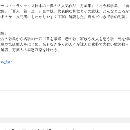
ナーズ・クラシックス日本の古典の大人気作品『万葉集』『古今和歌集』『新
歌集』『百人一首（全）』合本版。代表的な和歌とその意味、どんなところが
いるのか、入門者にもわかりやすく丁寧に解説した。総ルビつきで歌の朗読に
！
葉集』
最古の歌集から名歌約一四〇首を厳選。恋の歌、家族や友人を想う歌、死を悼
天皇や宮廷歌人をはじめ、名もなき多くの人々が詠んだ素朴で力強い歌の数々
に解説。万葉人の喜怒哀楽を味わう。
今和歌集』
続きを読む
秋冬や恋など、自然や人事を詠んだ歌を中心に編まれた、第一番目の勅撰和歌
総歌数約一一〇〇首から七〇首を厳選。春といえば桜といった、日本的美意識
な影響を与えた平安時代の名歌集を味わう。
古今和歌集』
的な歌の詞を用いて、『万葉集』『古今集』とは異なった新しい内容を表現す
を目指した、画期的な第八番目の勅撰和歌集。歌人たちにより緻密に構成され
〇〇〇首の全歌から、名歌八〇首を厳選。
人一首（全）』
た遊びとして広まり、誰でも1つや2つの歌はおぼえている「百人一首」。すべ
の意味、どんなところが優れているのか、そして歌人たちはどんな人だったの