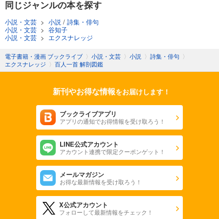
同じジャンルの本を探す
小説・文芸
>
小説
/
詩集・俳句
小説・文芸
>
谷知子
小説・文芸
>
エクスナレッジ
電子書籍・漫画 ブックライブ
〉
小説・文芸
〉
小説
〉
詩集・俳句
〉
エクスナレッジ
〉
百人一首 解剖図鑑
新刊やお得な情報
をお届けします！
ブックライブアプリ
アプリの通知でお得情報を受け取ろう！
LINE公式アカウント
アカウント連携で限定クーポンゲット！
メールマガジン
お得な最新情報を受け取ろう！
X公式アカウント
フォローして最新情報をチェック！