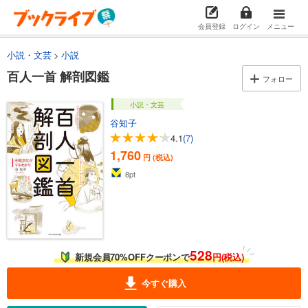
会員登録
ログイン
メニュー
小説・文芸
小説
百人一首 解剖図鑑
フォロー
小説・文芸
谷知子
4.1
(7)
1,760
円 (税込)
8
pt
528
新規会員70%OFFクーポンで
円(税込)
今すぐ購入