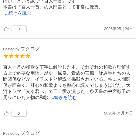
はい、という訳で『百人一首』です
本書は『百人一首』の入門書として非常に優秀、
...続きを読む
2026年05月24日
0
ブクログ
Posted by
百人一首の和歌を丁寧に解説した本。それぞれの和歌を理解す
る上で必要な用語、歴史、風俗、貴族の官職、詠み手たちの人
間関係などが、イラストと解説で掲載されている。特に人間関
係が面白く、肝心の和歌よりも熱心に読んでしまうほどだ。大
河ドラマ「光る君へ」で三上愛が演じた一条天皇の中宮彰子の
周りにいた人物の和歌
...続きを読む
2026年01月31日
0
ブクログ
Posted by