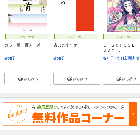
小説・文芸
小説・文芸
小説・文芸
カラー版 百人一首
古典のすすめ
Ｃ ＳＣＨＯＯＬ 
ＵＤＹ ...
谷知子
谷知子
谷知子
朝日新聞出版
試し読み
試し読み
試し読み