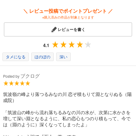
＼ レビュー投稿でポイントプレゼント ／
※購入済みの作品が対象となります
レビューを書く
4.1
タメになる
ほのぼの
深い
ブクログ
Posted by
筑波嶺の峰より落つるみなの川 恋ぞ積もりて淵となりぬる（陽
成院）
「筑波山の峰から流れ落ちるみなの川の水が、次第に水かさを
増して深い淵となるように、私の恋心もつのり積もって、今で
は（淵のように）深くなってしまったよ」