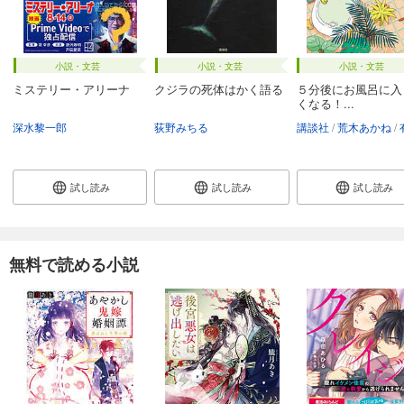
小説・文芸
小説・文芸
小説・文芸
ミステリー・アリーナ
クジラの死体はかく語る
５分後にお風呂に入
くなる！...
深水黎一郎
荻野みちる
講談社
荒木あかね
有栖
試し読み
試し読み
試し読み
無料で読める小説