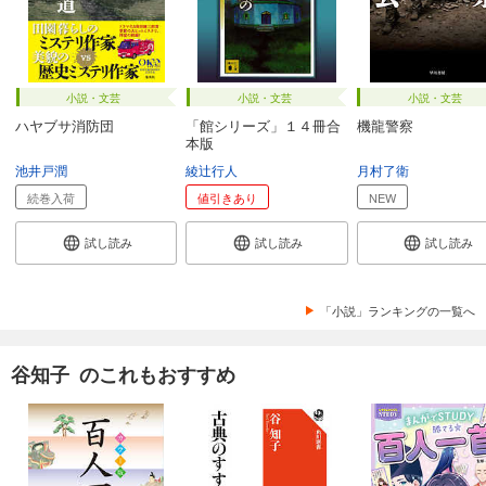
小説・文芸
小説・文芸
小説・文芸
ハヤブサ消防団
「館シリーズ」１４冊合
機龍警察
本版
池井戸潤
綾辻行人
月村了衛
続巻入荷
値引きあり
NEW
試し読み
試し読み
試し読み
「小説」ランキングの一覧へ
谷知子 のこれもおすすめ