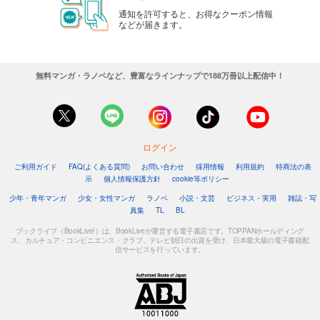
通知を許可すると、お得なクーポン情報
などが届きます。
無料マンガ・ラノベなど、豊富なラインナップで188万冊以上配信中！
ログイン
ご利用ガイド
FAQ(よくある質問)
お問い合わせ
採用情報
利用規約
特商法の表
示
個人情報保護方針
cookie等ポリシー
少年・青年マンガ
少女・女性マンガ
ラノベ
小説・文芸
ビジネス・実用
雑誌・写
真集
TL
BL
ブックライブ（BookLive!）は、BookLiveが運営する電子書店です。TOPPANホールディング
ス、カルチュア・コンビニエンス・クラブ、テレビ朝日の出資を受け、日本最大級の電子書籍配
信サービスを行っています。