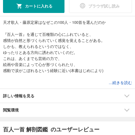
カートに入れる
ブラウザ試し読み
天才歌人・藤原定家はなぜこの100人・100首を選んだのか
『百人一首』を通じて百種類の心にふれていると、
感情が自然と形づくられていく感覚を覚えることがある。
しかも、教えられるというのではなく、
ゆったりとある方向に誘われていくのだ。
これは、あくまでも芸術の力で、
絵画や音楽によって心が形づくられたり、
感動で涙がこぼれるという経験に近い(本書はじめにより)
本書は、100首の和歌、上の句・下の句それぞれを完全図解。
...続きを読む
見るだけで歌に込められた思いを理解できます。
さらに100人が生きた飛鳥・奈良・平安・鎌倉時代の
詳しい情報を見る
歴史と暮らしを学べます。
閲覧環境
『百人一首』のみならず、和歌や古典文学の入門書と
してもオススメの1冊です。
百人一首 解剖図鑑 のユーザーレビュー