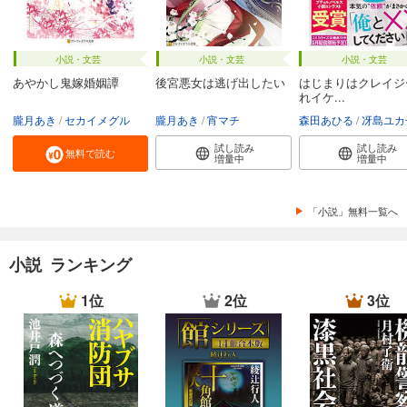
小説・文芸
小説・文芸
小説・文芸
あやかし鬼嫁婚姻譚
後宮悪女は逃げ出したい
はじまりはクレイジ
れイケ...
朧月あき
セカイメグル
朧月あき
宵マチ
森田あひる
冴島ユカ
試し読み
試し読み
無料で読む
増量中
増量中
「小説」無料一覧へ
小説 ランキング
1位
2位
3位