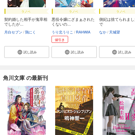
ラノベ
ラノベ
ラノベ
契約婚した相手が鬼宰相
悪役令嬢にざまぁされた
側妃は捨てられまし
でしたが...
くないの...
で
月白セブン
鶏にく
うり北うりこ
RAHWIA
なか
天城望
値引き
試し読み
試し読み
試し読み
角川文庫 の最新刊