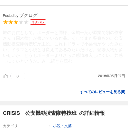
ブクログ
Posted by
ネタバレ
旅のお供として。ボーダーと同様、金城一紀が原案で別の作家
さん（周木律）が書いている作品。そしてまた警察もの。公安
機動捜査隊特捜班が主役。これもドラマで小栗旬がやったみた
い。ドラマと小説とは変えてあるみたいだけど。登場人物が多
いせいか、どうもボーダーよりさらに感情移入しにくい。共感
しにくいというか。み
...続きを読む
2018年05月27日
0
すべてのレビューを見る(
5
)
CRISIS 公安機動捜査隊特捜班 の詳細情報
カテゴリ
小説・文芸