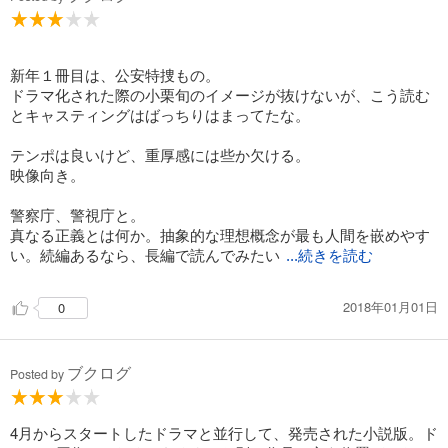
新年１冊目は、公安特捜もの。
ドラマ化された際の小栗旬のイメージが抜けないが、こう読む
とキャスティングはばっちりはまってたな。
テンポは良いけど、重厚感には些か欠ける。
映像向き。
警察庁、警視庁と。
真なる正義とは何か。抽象的な理想概念が最も人間を嵌めやす
い。続編あるなら、長編で読んでみたい
...続きを読む
2018年01月01日
0
ブクログ
Posted by
4月からスタートしたドラマと並行して、発売された小説版。ド