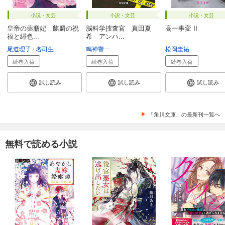
小説・文芸
小説・文芸
小説・文芸
皇帝の薬膳妃 麒麟の祝
脳科学捜査官 真田夏
高一事変 II
福と緋色...
希 アンハ...
尾道理子
名司生
鳴神響一
松岡圭祐
続巻入荷
続巻入荷
続巻入荷
試し読み
試し読み
試し読み
「角川文庫」の最新刊一覧へ
無料で読める小説