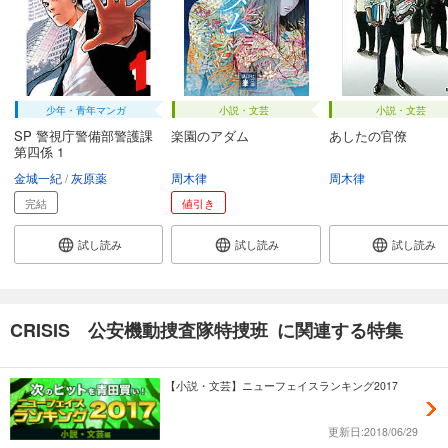
少年・青年マンガ
小説・文芸
小説・文芸
SP 警視庁警備部警護課
楽園のアダム
あしたの官僚
第四係 1
金城一紀
灰原薬
周木律
周木律
完結
値引き
試し読み
試し読み
試し読み
CRISIS 公安機動捜査隊特捜班 に関連する特集
【小説・文芸】ニューフェイスランキング2017
更新日:2018/06/29