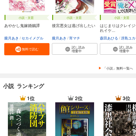
小説・文芸
小説・文芸
小説・文芸
あやかし鬼嫁婚姻譚
後宮悪女は逃げ出したい
はじまりはクレイジ
れイケ...
朧月あき
セカイメグル
朧月あき
宵マチ
森田あひる
冴島ユカ
試し読み
試し読み
無料で読む
増量中
増量中
「小説」無料一覧へ
小説 ランキング
1位
2位
3位