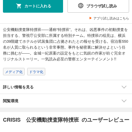
カートに入れる
ブラウザ試し読み
アプリ試し読みはこちら
公安機動捜査隊特捜班――通称“特捜班”。それは、凶悪事件の初動捜査を
担当する、警視庁公安部に所属する特別チーム。特捜班の稲見は、横浜
の39階建てホテルが武装集団に占拠されたとの報せを受ける。宿泊客550
名が人質に取られるという非常事態。事件を秘密裏に解決せよという任
務に挑むが――。金城一紀原案の設定をもとに気鋭の作家が紡ぐ完全オ
リジナルストーリー。一気読み必至の警察エンターテインメント!!
メディア化
ドラマ化
詳しい情報を見る
閲覧環境
CRISIS 公安機動捜査隊特捜班 のユーザーレビュー