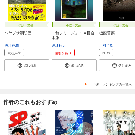
小説・文芸
小説・文芸
小説・文芸
ハヤブサ消防団
「館シリーズ」１４冊合
機龍警察
本版
池井戸潤
綾辻行人
月村了衛
続巻入荷
値引きあり
NEW
試し読み
試し読み
試し読み
「小説」ランキングの一覧へ
作者のこれもおすすめ