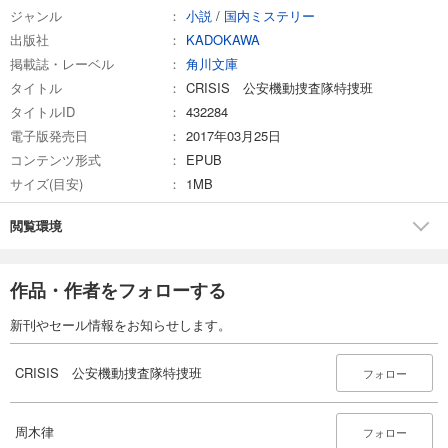
ジャンル
小説
/
国内ミステリー
出版社
KADOKAWA
掲載誌・レーベル
角川文庫
タイトル
CRISIS 公安機動捜査隊特捜班
タイトルID
432284
電子版発売日
2017年03月25日
コンテンツ形式
EPUB
サイズ(目安)
1MB
閲覧環境
作品・作者をフォローする
新刊やセール情報をお知らせします。
CRISIS 公安機動捜査隊特捜班
フォロー
周木律
フォロー