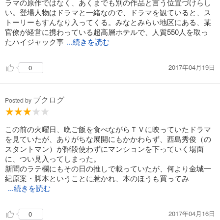
ラマの原作ではなく、あくまでも別の作品と言う位置づけらし
い。登場人物はドラマと一緒なので、ドラマを観ていると、ス
トーリーもすんなり入ってくる。みなとみらい地区にある、某
官僚が経営に携わっている超高層ホテルで、人質550人を取っ
たハイジャック事
...続きを読む
2017年04月19日
0
ブクログ
Posted by
この前の火曜日、晩ご飯を食べながらＴＶに映っていたドラマ
を見ていたが、ありがちな展開にもかかわらず、西島秀俊（の
スタントマン）が階段使わずにマンションを下っていく場面
に、つい見入ってしまった。
新聞のラテ欄にもその日の推しで載っていたが、何より金城一
紀原案・脚本ということに惹かれ、本のほうも買ってみ
...続きを読む
2017年04月16日
0