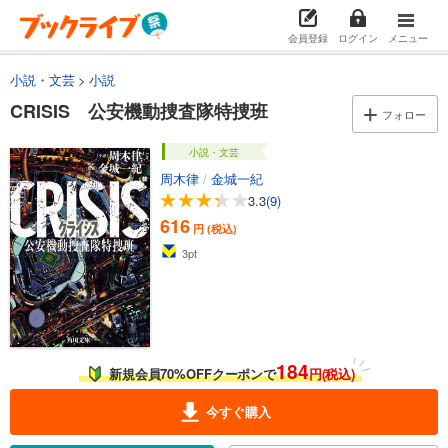
会員登録
ログイン
メニュー
小説・文芸
小説
CRISIS 公安機動捜査隊特捜班
フォロー
小説・文芸
周木律
/
金城一紀
3.3
(9)
616
円 (税込)
3
pt
184
新規会員70%OFFクーポンで
円(税込)
今すぐ購入