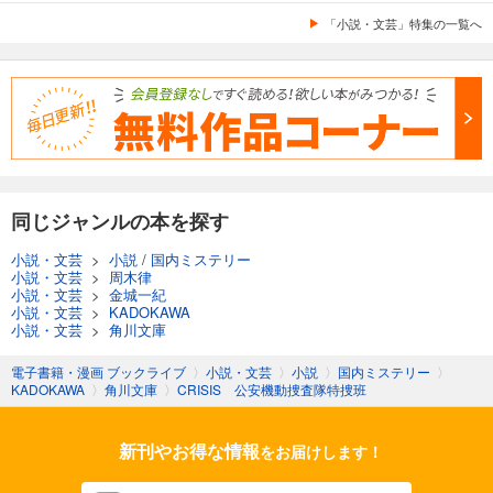
「小説・文芸」特集の一覧へ
同じジャンルの本を探す
小説・文芸
>
小説
/
国内ミステリー
小説・文芸
>
周木律
小説・文芸
>
金城一紀
小説・文芸
>
KADOKAWA
小説・文芸
>
角川文庫
電子書籍・漫画 ブックライブ
〉
小説・文芸
〉
小説
〉
国内ミステリー
〉
KADOKAWA
〉
角川文庫
〉
CRISIS 公安機動捜査隊特捜班
新刊やお得な情報
をお届けします！