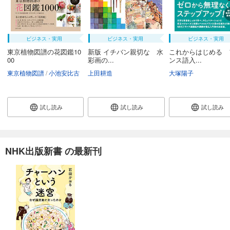
ビジネス・実用
ビジネス・実用
ビジネス・実用
東京植物図譜の花図鑑10
新版 イチバン親切な 水
これからはじめる 
00
彩画の...
ンス語入...
東京植物図譜
小池安比古
上田耕造
大塚陽子
試し読み
試し読み
試し読み
NHK出版新書 の最新刊