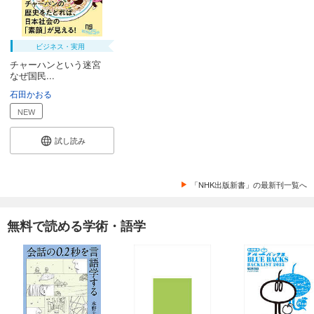
ビジネス・実用
チャーハンという迷宮
なぜ国民...
石田かおる
NEW
試し読み
「NHK出版新書」の最新刊一覧へ
無料で読める学術・語学