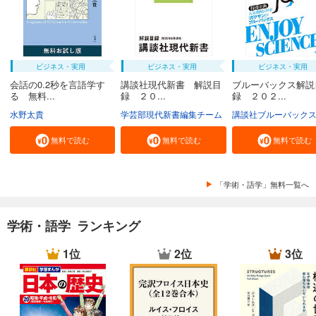
ビジネス・実用
ビジネス・実用
ビジネス・実用
会話の0.2秒を言語学す
講談社現代新書 解説目
ブルーバックス解説
る 無料...
録 ２０...
録 ２０２...
水野太貴
学芸部現代新書編集チーム
講談社ブルーバック
無料で読む
無料で読む
無料で読む
「学術・語学」無料一覧へ
学術・語学 ランキング
1位
2位
3位