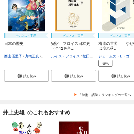
ビジネス・実用
ビジネス・実用
ビジネス・実用
日本の歴史
完訳 フロイス日本史
構造の世界――なぜ
（全12巻合...
は崩れ落...
西山優里子
舟橋正真
講談社
ルイス・フロイス
松田毅一
川崎桃太
NEW
試し読み
試し読み
試し読み
「学術・語学」ランキングの一覧へ
井上史雄 のこれもおすすめ