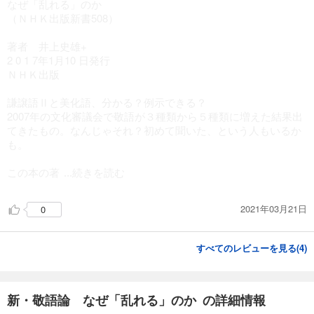
なぜ「乱れる」のか
（ＮＨＫ出版新書508）
著者 井上史雄+
2 0 1 7年1月10 日発行
ＮＨＫ出版
謙譲語Ⅱと美化語、分かる？例示できる？
2007年の文化審議会で敬語が３種類から５種類に増えた結果出
てきたもの。なんじゃそれ？初めて聞いた、という人もいるか
も。
この本の著
...続きを読む
2021年03月21日
0
すべてのレビューを見る(
4
)
新・敬語論 なぜ「乱れる」のか の詳細情報