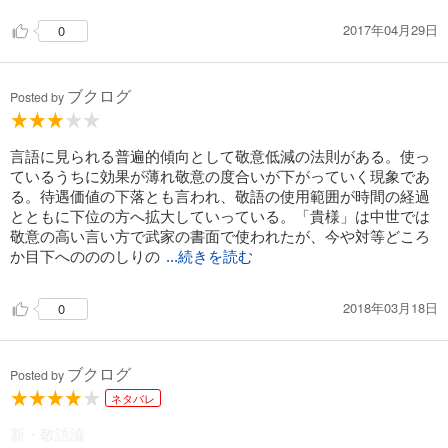
2017年04月29日
0
ブクログ
Posted by
言語に見られる普遍的傾向として敬意低減の法則がある。使っ
ているうちに効果が薄れ敬意の度合いが下がっていく現象であ
る。待遇価値の下落とも言われ、敬語の使用範囲が時間の経過
とともに下位の方へ拡大していっている。「貴様」は中世では
敬意の高い言い方で武家の書面で使われたが、今や対等どころ
か目下へのののしりの
...続きを読む
2018年03月18日
0
ブクログ
Posted by
ネタバレ
新・敬語論