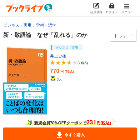
会員登録
ログイン
メニュー
ビジネス・実用
学術・語学
新・敬語論 なぜ「乱れる」のか
フォロー
ビジネス・実用
井上史雄
3.6
(5)
770
円 (税込)
3
pt
231
新規会員70%OFFクーポンで
円(税込)
今すぐ購入