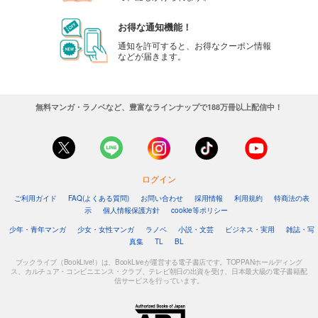
お得な通知機能！
通知を許可すると、お得なクーポン情報
などが届きます。
無料マンガ・ラノベなど、豊富なラインナップで188万冊以上配信中！
ログイン
ご利用ガイド
FAQ(よくある質問)
お問い合わせ
採用情報
利用規約
特商法の表
示
個人情報保護方針
cookie等ポリシー
少年・青年マンガ
少女・女性マンガ
ラノベ
小説・文芸
ビジネス・実用
雑誌・写
真集
TL
BL
ブックライブ（BookLive!）は、BookLiveが運営する電子書店です。TOPPANホールディング
ス、カルチュア・コンビニエンス・クラブ、テレビ朝日の出資を受け、日本最大級の電子書籍配
信サービスを行っています。