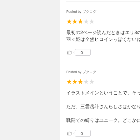
Posted by
ブクログ
最初の2ページ読んだときはエリ8の
羽々姫は全然ヒロインっぽくないね
0
Posted by
ブクログ
イラストメインということで、そ
ただ、三雲岳斗さんらしさはかな
戦闘での縛りはユニーク。どこか
0