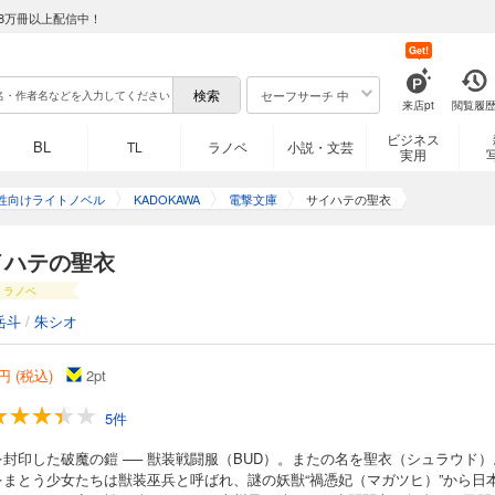
8万冊以上配信中！
Get!
セーフサーチ 中
来店pt
閲覧履
ビジネス
BL
TL
ラノベ
小説・文芸
実用
性向けライトノベル
KADOKAWA
電撃文庫
サイハテの聖衣
イハテの聖衣
ラノベ
岳斗
/
朱シオ
円 (税込)
2
pt
5件
を封印した破魔の鎧 ── 獣装戦闘服（BUD）。またの名を聖衣（シュラウド）
をまとう少女たちは獣装巫兵と呼ばれ、謎の妖獣“禍憑妃（マガツヒ）”から日