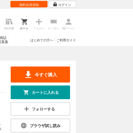
無料会員登録
ログイン
歴
My本棚
カート
フォロー
クーポン
Myページ
雑誌
はじめての方へ
ご利用ガイド
写真集
今すぐ購入
カートに入れる
フォローする
。
ブラウザ試し読み
本