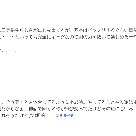
に三雲岳斗らしさがにじみ出てるが、基本はビックリするぐらい日
動・・・といっても完全にギャグなので肩の力を抜いて楽しめる一
ない。。。
す。そう聞くと大体合ってるような不思議。やってることや設定は
開だからなぁ。神話で聞く名称が飛び交ってたけどその辺にもいろ
れそうだけど(笑)私的に
...続きを読む