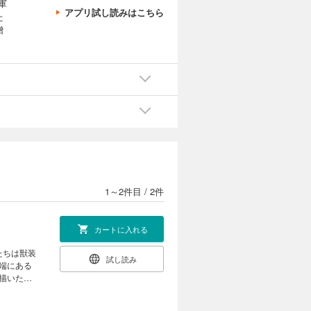
軍
アプリ試し読みはこちら
た
贈
1～2件目
/
2件
カートに入れる
たちは獣装
試し読み
端にある
描いた新
NE』 の