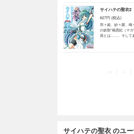
サイハテの聖衣2
627円 (税込)
羽々姫、紗々羅、鳴々
の妖獣“禍憑妃（マ
員とは……、そして
（あかまがせきし）
を描いた新感覚・日
MAGAZINE』 の
<<
<
サイハテの聖衣 のユ