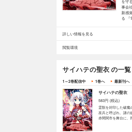
を守
事会
新感
る 『
詳しい情報を見る
閲覧環境
サイハテの聖衣 の一覧
1～2巻配信中
1巻へ
最新刊へ
サイハテの聖衣
583円 (税込)
霊獣を封印した破魔の
巫兵と呼ばれ、謎の
赤間関市を舞台に、
感覚・日常系戦場ファ
人気連載作品、文庫