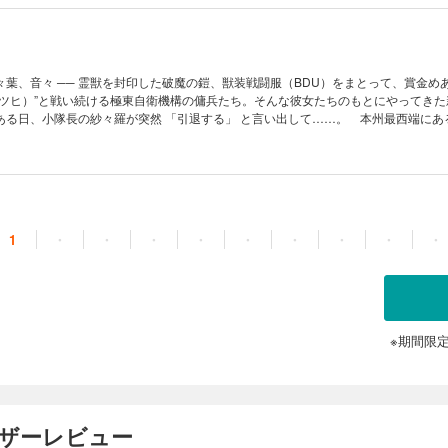
葉、音々 ── 霊獣を封印した破魔の鎧、獣装戦闘服（BDU）をまとって、賞金め
ガツヒ）”と戦い続ける極東自衛機構の傭兵たち。そんな彼女たちのもとにやってきた
ある日、小隊長の紗々羅が突然 「引退する」 と言い出して……。 本州最西端にあ
を舞台に、民間軍事会社“極東自衛機構”所属の少女兵士たちの活躍と、コミカルな日
常系戦場ファンタジー。 『ストライク・ザ・ブラッド』 の三雲岳斗が贈る 『電撃
人気作品、文庫第二弾！
1
・
・
・
・
・
・
・
・
・
※期間限
ーザーレビュー