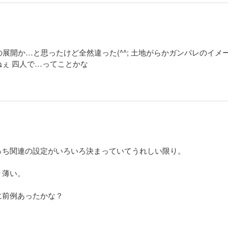
展開か…と思ったけど全然違った(^^; 土地がらかガンパレのイメ
ぇ 四人で…ってことかな
っち関連の設定がいろいろ決まっていてうれしい限り。
り薄い。
に前例あったかな？