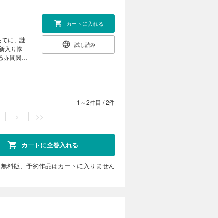
カートに入れる
あてに、謎
試し読み
新入り隊
る赤間関市
々の生活
文庫
1～2件目
/
2件
>
>>
カートに全巻入れる
定無料版、予約作品はカートに入りません