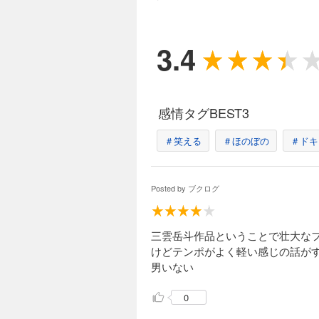
3.4
感情タグBEST3
＃笑える
＃ほのぼの
＃ドキ
Posted by
ブクログ
三雲岳斗作品ということで壮大な
けどテンポがよく軽い感じの話が
男いない
0