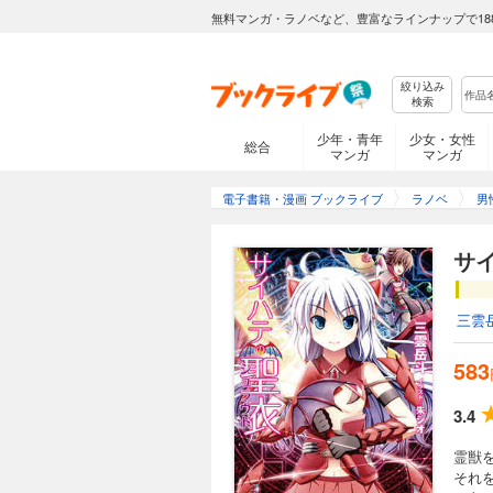
無料マンガ・ラノベなど、豊富なラインナップで18
絞り込み
検索
少年・青年
少女・女性
総合
マンガ
マンガ
電子書籍・漫画 ブックライブ
ラノベ
男
サ
三雲
583
3.4
霊獣
それ