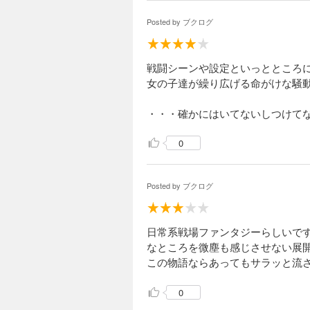
Posted by
ブクログ
戦闘シーンや設定といっとところ
女の子達が繰り広げる命がけな騒
・・・確かにはいてないしつけて
0
Posted by
ブクログ
日常系戦場ファンタジーらしいで
なところを微塵も感じさせない展
この物語ならあってもサラッと流さ
0