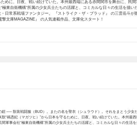
るために、日夜、戦い続けていた。本州最西端にある赤間関市を舞台に、民間
社“極東自衛機構”所属の少女兵士たちの活躍と、コミカルな日々の生活を描い
覚・日常系戦場ファンタジー。 『ストライク・ザ・ブラッド』 の三雲岳斗が
電撃文庫MAGAZINE』 の人気連載作品、文庫化スタート！
鎧 ── 獣装戦闘服（BUD）。またの名を聖衣（シュラウド）。それをまとう少女
妖獣“禍憑妃（マガツヒ）”から日本を守るために、日夜、戦い続けていた。本州最西
民間軍事会社“極東自衛機構”所属の少女兵士たちの活躍と、コミカルな日々の生活を
ンタジー。 『ストライク・ザ・ブラッド』 の三雲岳斗が贈る 『電撃文庫MAGAZI
化スタート！