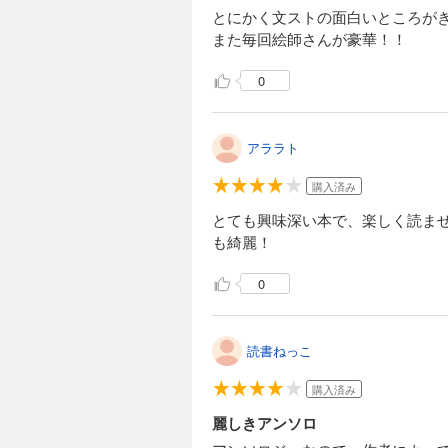
とにかく文ストの面白いところが
また毎回絵師さんが豪華！！
0
アララト
購入済み
とても興味深い本で、楽しく読ませ
も綺麗！
0
読書ねっこ
購入済み
麗しきアンソロ