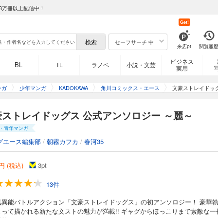
8万冊以上配信中！
Get!
セーフサーチ 中
来店pt
閲覧履
ビジネス
BL
TL
ラノベ
小説・文芸
実用
ンガ
少年マンガ
KADOKAWA
角川コミックス・エース
文豪ストレイドッ
豪ストレイドッグス 公式アンソロジー ～麗～
・青年マンガ
グエース編集部
/
朝霧カフカ
/
春河35
円 (税込)
3
pt
13件
気異能バトルアクション「文豪ストレイドッグス」の初アンソロジー！ 豪華
よって描かれる新たな文ストの魅力が満載!! ギャグからほっこりまで素敵な一