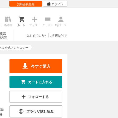
無料会員登録
ログイン
歴
My本棚
カート
フォロー
クーポン
Myページ
雑誌
はじめての方へ
ご利用ガイド
写真集
グス 公式アンソロジー
今すぐ購入
カートに入れる
フォローする
執筆
ブラウザ試し読み
冊