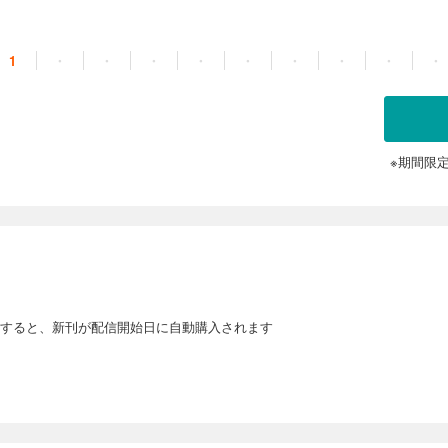
1
・
・
・
・
・
・
・
・
・
※期間限
すると、新刊が配信開始日に自動購入されます