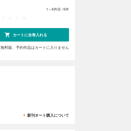
1～6件目
/
6件
>
>>
カートに全巻入れる
定無料版、予約作品はカートに入りません
新刊オート購入について