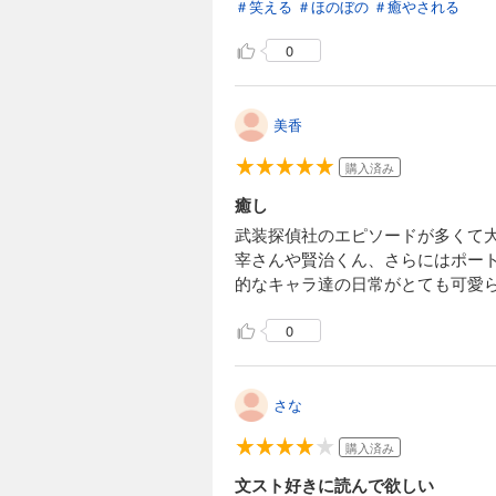
＃笑える
＃ほのぼの
＃癒やされる
0
美香
購入済み
癒し
武装探偵社のエピソードが多くて大
宰さんや賢治くん、さらにはポー
的なキャラ達の日常がとても可愛
0
さな
購入済み
文スト好きに読んで欲しい