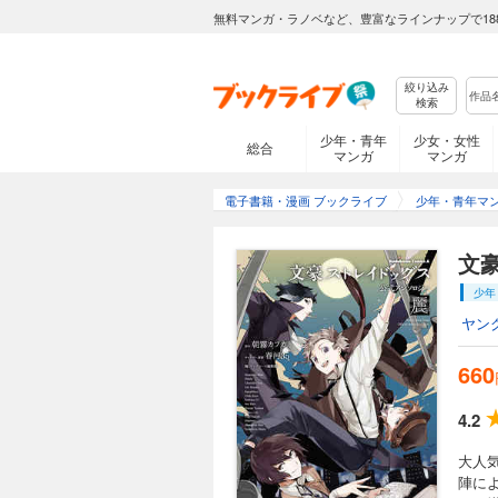
無料マンガ・ラノベなど、豊富なラインナップで18
絞り込み
検索
少年・青年
少女・女性
総合
マンガ
マンガ
電子書籍・漫画 ブックライブ
少年・青年マ
文
少年
ヤン
660
4.2
大人
陣に