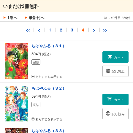
ちはやふる（３０）
いまだけ3冊無料
594
円 (税込)
カート
1巻へ
最新刊へ
31～40件目
/
50件
完結
試し読み
<<
<
1
2
3
4
>
>>
あらすじを表示する
ちはやふる（３１）
594
円 (税込)
カート
完結
試し読み
あらすじを表示する
ちはやふる（３２）
594
円 (税込)
カート
完結
試し読み
あらすじを表示する
ちはやふる（３３）