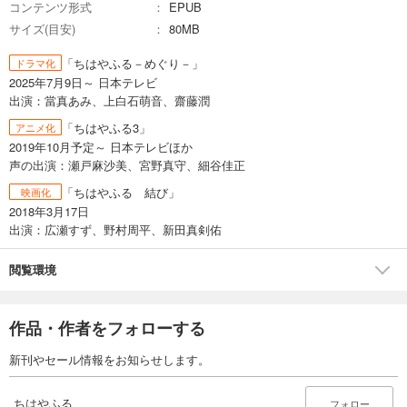
コンテンツ形式
EPUB
サイズ(目安)
80MB
「ちはやふる－めぐり－」
ドラマ化
2025年7月9日～ 日本テレビ
出演：當真あみ、上白石萌音、齋藤潤
「ちはやふる3」
アニメ化
2019年10月予定～ 日本テレビほか
声の出演：瀬戸麻沙美、宮野真守、細谷佳正
「ちはやふる 結び」
映画化
2018年3月17日
出演：広瀬すず、野村周平、新田真剣佑
閲覧環境
作品・作者をフォローする
新刊やセール情報をお知らせします。
ちはやふる
フォロー