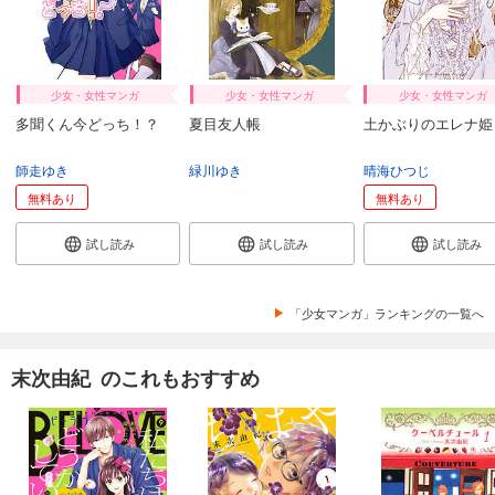
少女・女性マンガ
少女・女性マンガ
少女・女性マンガ
多聞くん今どっち！？
夏目友人帳
土かぶりのエレナ姫
師走ゆき
緑川ゆき
晴海ひつじ
無料あり
無料あり
試し読み
試し読み
試し読み
「少女マンガ」ランキングの一覧へ
末次由紀 のこれもおすすめ