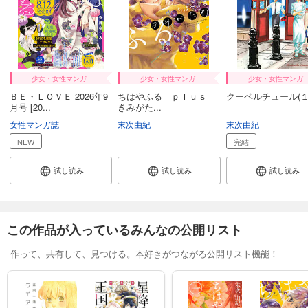
少女・女性マンガ
少女・女性マンガ
少女・女性マンガ
ＢＥ・ＬＯＶＥ 2026年9
ちはやふる ｐｌｕｓ
クーベルチュール(１
月号 [20...
きみがた...
女性マンガ誌
末次由紀
末次由紀
NEW
完結
試し読み
試し読み
試し読み
この作品が入っているみんなの公開リスト
作って、共有して、見つける。本好きがつながる公開リスト機能！