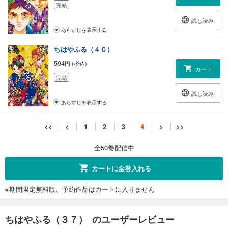
完結
試し読み
あらすじを表示する
ちはやふる（４０）
594
円 (税込)
カート
完結
試し読み
あらすじを表示する
ちはやふる（４１）
<<
<
1
2
3
4
>
>>
594
円 (税込)
カート
全50巻配信中
完結
試し読み
カートに全巻入れる
あらすじを表示する
※期間限定無料版、予約作品はカートに入りません
ちはやふる（４２）
594
円 (税込)
カート
ちはやふる（３７） のユーザーレビュー
完結