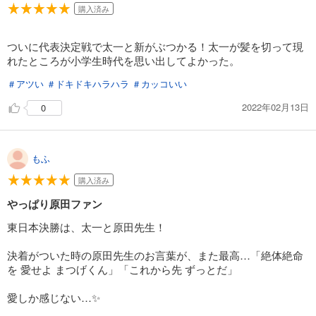
あらすじを表示する
購入済み
ちはやふる（４９）
ついに代表決定戦で太一と新がぶつかる！太一が髪を切って現
594
円 (税込)
カート
れたところが小学生時代を思い出してよかった。
完結
＃アツい
＃ドキドキハラハラ
＃カッコいい
試し読み
あらすじを表示する
2022年02月13日
0
ちはやふる（５０）
638
円 (税込)
カート
もふ
完結
購入済み
試し読み
やっぱり原田ファン
あらすじを表示する
東日本決勝は、太一と原田先生！
決着がついた時の原田先生のお言葉が、また最高…「絶体絶命
を 愛せよ まつげくん」「これから先 ずっとだ」
愛しか感じない…✨