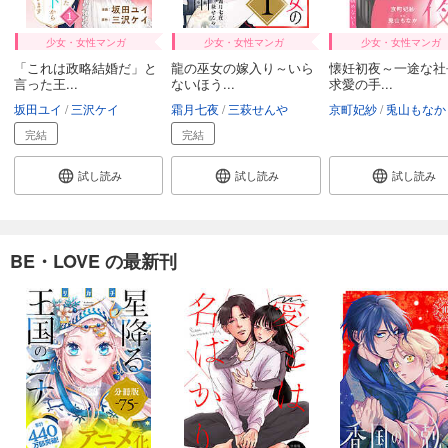
少女・女性マンガ
少女・女性マンガ
少女・女性マンガ
「これは政略結婚だ」と
龍の巫女の嫁入り～いら
懐妊初夜～一途な社
言った王...
ないほう...
求愛の手...
坂田ユイ
三沢ケイ
霜月七夜
三萩せんや
京町妃紗
兎山もなか
完結
完結
試し読み
試し読み
試し読み
BE・LOVE の最新刊