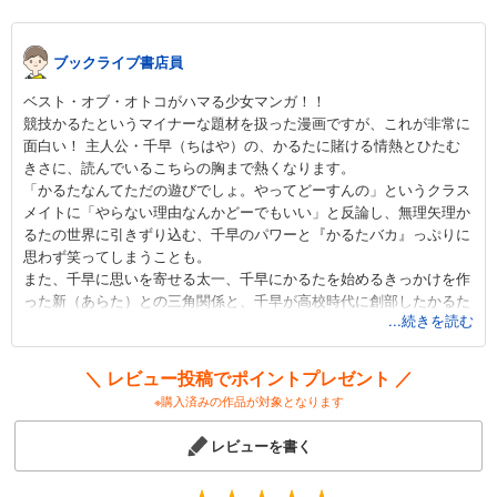
試し読み
あらすじを表示する
ブックライブ書店員
ちはやふる（４３）
ベスト・オブ・オトコがハマる少女マンガ！！
594
円 (税込)
競技かるたというマイナーな題材を扱った漫画ですが、これが非常に
カート
面白い！ 主人公・千早（ちはや）の、かるたに賭ける情熱とひたむ
完結
きさに、読んでいるこちらの胸まで熱くなります。
試し読み
「かるたなんてただの遊びでしょ。やってどーすんの」というクラス
あらすじを表示する
メイトに「やらない理由なんかどーでもいい」と反論し、無理矢理か
るたの世界に引きずり込む、千早のパワーと『かるたバカ』っぷりに
ちはやふる（４４）
思わず笑ってしまうことも。
594
円 (税込)
また、千早に思いを寄せる太一、千早にかるたを始めるきっかけを作
カート
った新（あらた）との三角関係と、千早が高校時代に創部したかるた
完結
...続きを読む
部の、個性あふれる仲間たちや強豪校のライバルたちのそれぞれのス
試し読み
トーリーも魅力的。肉まんくん、机くん、ドSの須藤さん、ひょろく
あらすじを表示する
ん、クイーンの詩暢（しのぶ）ちゃんなど、それぞれの立場で成長す
＼ レビュー投稿でポイントプレゼント ／
る姿から目が離せませんっ！！（書店員：水玉）
※購入済みの作品が対象となります
ちはやふる（４５）
594
円 (税込)
レビューを書く
カート
完結