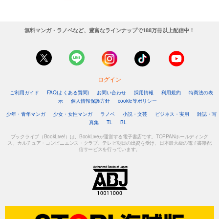
無料マンガ・ラノベなど、豊富なラインナップで188万冊以上配信中！
ログイン
ご利用ガイド
FAQ(よくある質問)
お問い合わせ
採用情報
利用規約
特商法の表
示
個人情報保護方針
cookie等ポリシー
少年・青年マンガ
少女・女性マンガ
ラノベ
小説・文芸
ビジネス・実用
雑誌・写
真集
TL
BL
ブックライブ（BookLive!）は、BookLiveが運営する電子書店です。TOPPANホールディング
ス、カルチュア・コンビニエンス・クラブ、テレビ朝日の出資を受け、日本最大級の電子書籍配
信サービスを行っています。