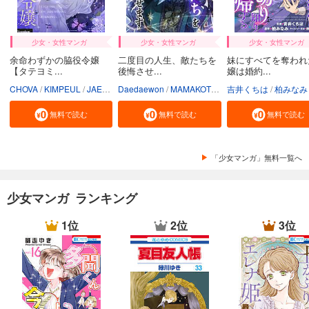
少女・女性マンガ
少女・女性マンガ
少女・女性マンガ
余命わずかの脇役令嬢
二度目の人生、敵たちを
妹にすべてを奪われ
【タテヨミ...
後悔させ...
嬢は婚約...
CHOVA
KIMPEUL
JAEUNHYANG
Daedaewon
MAMAKOTO
陽気なおじさん
吉井くちは
柏みなみ
Conte
無料で読む
無料で読む
無料で読む
「少女マンガ」無料一覧へ
少女マンガ ランキング
1位
2位
3位