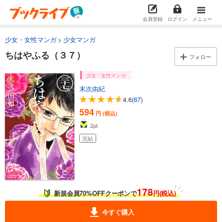
あらすじを表示する
会員登録
ログイン
メニュー
ちはやふる（２４）
594
円 (税込)
少女・女性マンガ
少女マンガ
カート
完結
ちはやふる（３７）
フォロー
試し読み
少女・女性マンガ
あらすじを表示する
末次由紀
ちはやふる（２５）
4.6
(67)
594
円 (税込)
594
円 (税込)
カート
完結
2
pt
試し読み
完結
あらすじを表示する
ちはやふる（２６）
594
円 (税込)
カート
178
新規会員70%OFFクーポンで
円(税込)
完結
試し読み
今すぐ購入
あらすじを表示する