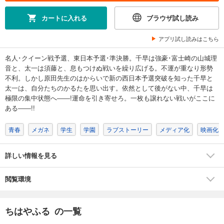
ちはやふる（２７）
カートに入れる
ブラウザ試し読み
594
円 (税込)
カート
アプリ試し読みはこちら
完結
名人･クイーン戦予選、東日本予選･準決勝。千早は強豪･富士崎の山城理
試し読み
音と、太一は須藤と、息もつけぬ戦いを繰り広げる。不運が重なり形勢
あらすじを表示する
不利。しかし原田先生のはからいで新の西日本予選突破を知った千早と
ちはやふる（２８）
太一は、自分たちのかるたを思い出す。依然として後がない中、千早は
極限の集中状態へ――!運命を引き寄せろ。一枚も譲れない戦いがここに
594
円 (税込)
カート
ある――!!
完結
青春
メガネ
学生
学園
ラブストーリー
メディア化
映画化
試し読み
あらすじを表示する
詳しい情報を見る
ちはやふる（２９）
594
円 (税込)
カート
閲覧環境
完結
試し読み
ちはやふる の一覧
あらすじを表示する