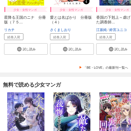
少女・女性マンガ
少女・女性マンガ
少女・女性マンガ
星降る王国のニナ 分冊
愛とは名ばかり 分冊版
香国の下剋上～虐げ
版（７５...
（４）
た調香師...
リカチ
さくましおり
江坂純
鈴宮ユニコ
続巻入荷
続巻入荷
続巻入荷
試し読み
試し読み
試し読み
「BE・LOVE」の最新刊一覧へ
無料で読める少女マンガ