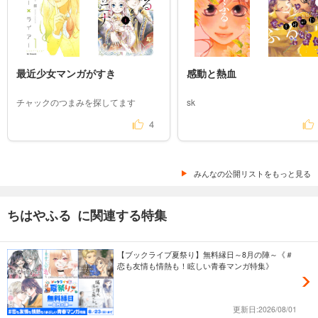
最近少女マンガがすき
感動と熱血
チャックのつまみを探してます
sk
4
みんなの公開リストをもっと見る
ちはやふる に関連する特集
【ブックライブ夏祭り】無料縁日～8月の陣～《＃
恋も友情も情熱も！眩しい青春マンガ特集》
更新日:2026/08/01