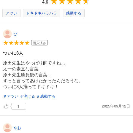
試し読み
4.6
あらすじを表示する
アツい
ドキドキハラハラ
感動する
ちはやふる（４６）
594
円 (税込)
カート
ぴ
完結
購入済み
試し読み
あらすじを表示する
ついに3人
ちはやふる（４７）
原田先生はやっぱり師ですね…
594
太一の素直な言葉
円 (税込)
カート
原田先生勝負後の言葉…
完結
ずっと言ってあげたかったんだろうな。
ついに3人揃ってドキドキ！
試し読み
あらすじを表示する
＃アツい
＃泣ける
＃感動する
ちはやふる（４８）
2025年09月12日
1
594
円 (税込)
カート
完結
やお
試し読み