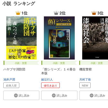
小説 ランキング
1位
2位
3位
小説・文芸
小説・文芸
小説・文芸
ハヤブサ消防団
「館シリーズ」１４冊合
機龍警察
本版
池井戸潤
綾辻行人
月村了衛
続巻入荷
値引きあり
NEW
試し読み
試し読み
試し読み