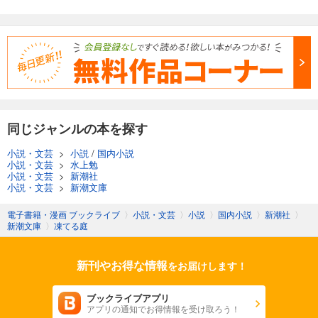
同じジャンルの本を探す
小説・文芸
>
小説
/
国内小説
小説・文芸
>
水上勉
小説・文芸
>
新潮社
小説・文芸
>
新潮文庫
電子書籍・漫画 ブックライブ
〉
小説・文芸
〉
小説
〉
国内小説
〉
新潮社
〉
新潮文庫
〉
凍てる庭
新刊やお得な情報
をお届けします！
ブックライブアプリ
アプリの通知でお得情報を受け取ろう！