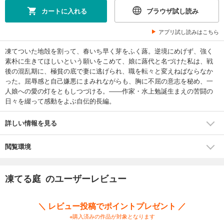
カートに入れる
ブラウザ試し読み
アプリ試し読みはこちら
凍てついた地殻を割って、春いち早く芽をふく蕗。逆境にめげず、強く
素朴に生きてほしいという願いをこめて、娘に蕗代と名づけた私は、戦
後の混乱期に、極貧の底で妻に逃げられ、職を転々と変えねばならなか
った。屈辱感と自己嫌悪にまみれながらも、胸に不屈の意志を秘め、一
人娘への愛の灯をともしつづける。――作家・水上勉誕生まえの苦闘の
日々を綴って感動をよぶ自伝的長編。
詳しい情報を見る
閲覧環境
凍てる庭 のユーザーレビュー
＼ レビュー投稿でポイントプレゼント ／
※購入済みの作品が対象となります