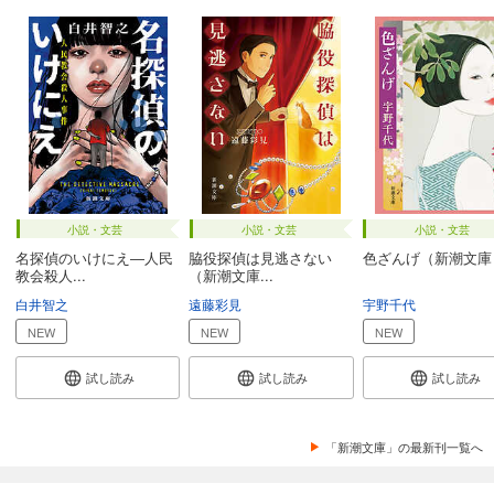
小説・文芸
小説・文芸
小説・文芸
名探偵のいけにえ―人民
脇役探偵は見逃さない
色ざんげ（新潮文庫
教会殺人...
（新潮文庫...
白井智之
遠藤彩見
宇野千代
NEW
NEW
NEW
試し読み
試し読み
試し読み
「新潮文庫」の最新刊一覧へ