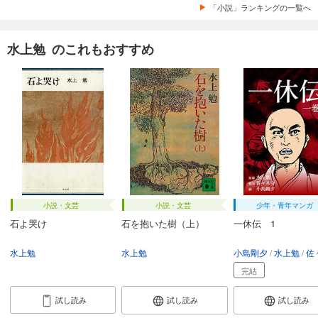
「小説」ランキングの一覧へ
水上勉 のこれもおすすめ
小説・文芸
小説・文芸
少年・青年マンガ
石よ哭け
石を抱いた樹（上）
一休伝 1
水上勉
水上勉
小島剛夕
水上勉
佐々
完結
試し読み
試し読み
試し読み