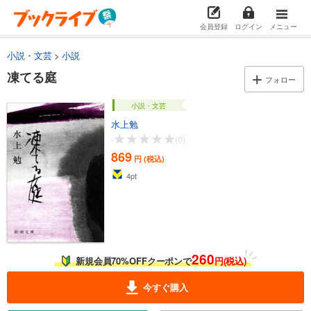
会員登録
ログイン
メニュー
小説・文芸
小説
凍てる庭
フォロー
小説・文芸
水上勉
-
(0)
869
円 (税込)
4
pt
260
新規会員70%OFFクーポンで
円(税込)
今すぐ購入