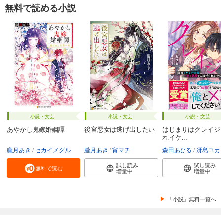
無料で読める小説
小説・文芸
小説・文芸
小説・文芸
あやかし鬼嫁婚姻譚
後宮悪女は逃げ出したい
はじまりはクレイジ
れイケ...
朧月あき
セカイメグル
朧月あき
宵マチ
森田あひる
冴島ユカ
試し読み
試し読み
無料で読む
増量中
増量中
「小説」無料一覧へ