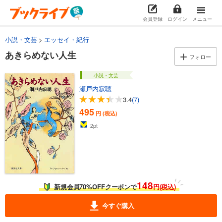
会員登録
ログイン
メニュー
小説・文芸
エッセイ・紀行
あきらめない人生
フォロー
小説・文芸
瀬戸内寂聴
3.4
(7)
495
円 (税込)
2
pt
148
新規会員70%OFFクーポンで
円(税込)
今すぐ購入