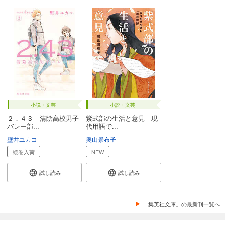
小説・文芸
小説・文芸
２．４３ 清陰高校男子
紫式部の生活と意見 現
バレー部...
代用語で...
壁井ユカコ
奥山景布子
続巻入荷
NEW
試し読み
試し読み
「集英社文庫」の最新刊一覧へ