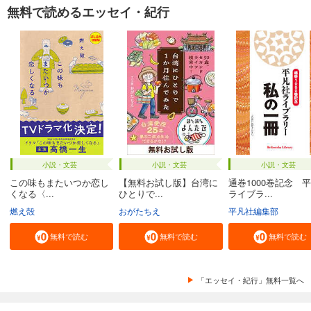
無料で読めるエッセイ・紀行
小説・文芸
小説・文芸
小説・文芸
この味もまたいつか恋し
【無料お試し版】台湾に
通巻1000巻記念 
くなる〈...
ひとりで...
ライブラ...
燃え殻
おがたちえ
平凡社編集部
無料で読む
無料で読む
無料で読む
「エッセイ・紀行」無料一覧へ