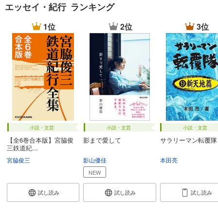
エッセイ・紀行 ランキング
1位
2位
3位
小説・文芸
小説・文芸
小説・文芸
【全6巻合本版】宮脇俊
影まで愛して
サラリーマン転覆隊
三鉄道紀...
宮脇俊三
影山優佳
本田亮
NEW
試し読み
試し読み
試し読み