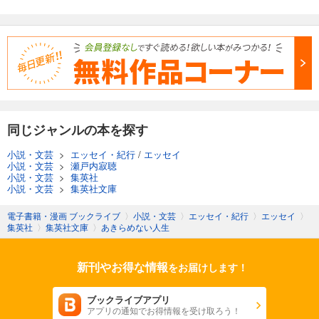
同じジャンルの本を探す
小説・文芸
>
エッセイ・紀行
/
エッセイ
小説・文芸
>
瀬戸内寂聴
小説・文芸
>
集英社
小説・文芸
>
集英社文庫
電子書籍・漫画 ブックライブ
〉
小説・文芸
〉
エッセイ・紀行
〉
エッセイ
〉
集英社
〉
集英社文庫
〉
あきらめない人生
新刊やお得な情報
をお届けします！
ブックライブアプリ
アプリの通知でお得情報を受け取ろう！