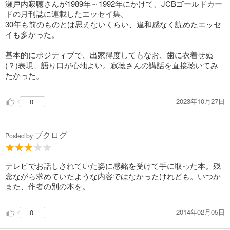
瀬戸内寂聴さんが1989年～1992年にかけて、JCBゴールドカー
ドの月刊誌に連載したエッセイ集。
30年も前のものとは思えないくらい、違和感なく読めたエッセ
イも多かった。
基本的にポジティブで、出家得度してもなお、歯に衣着せぬ
(？)表現、語り口が心地よい。寂聴さんの講話を直接聴いてみ
たかった。
2023年10月27日
0
ブクログ
Posted by
テレビでお話しされていた姿に感銘を受けて手に取った本。残
念ながら求めていたような内容ではなかったけれども。いつか
また、作者の別の本を。
2014年02月05日
0