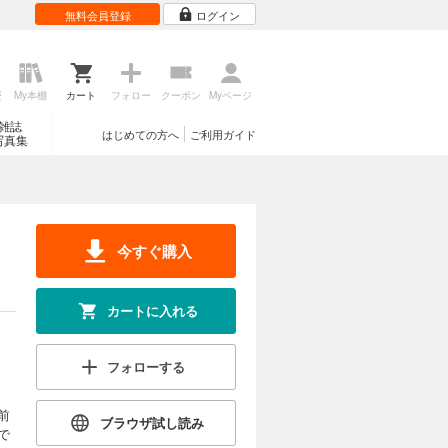
無料会員登録
ログイン
歴
My本棚
カート
フォロー
クーポン
Myページ
雑誌
はじめての方へ
ご利用ガイド
写真集
今すぐ購入
カートに入れる
フォローする
前
ブラウザ試し読み
で