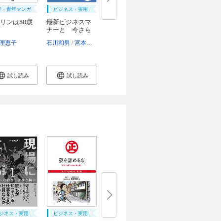
年・青年マンガ
ビジネス・実用
リンは80歳
最新ビジネスマ
ナーと 今さら
聞...
理恵子
石川和男
宮本ゆみ子
試し読み
試し読み
ジネス・実用
ビジネス・実用