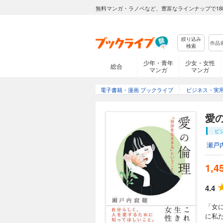
無料マンガ・ラノベなど、豊富なラインナップで18
絞り込み
検索
少年・青年
少女・女性
総合
マンガ
マンガ
電子書籍・漫画 ブックライブ
ビジネス・実
愛
ビ
瀬戸
1,4
4.4
「女
に私