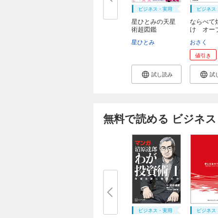
ビジネス・実用
ビジネス
星ひとみの天星
ならべて
術超図鑑
け オー
ン...
星ひとみ
おさく
値引き
試し読み
試
無料で読める ビジネス
ビジネス・実用
ビジネス