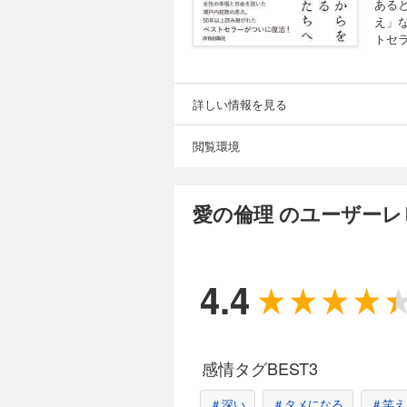
ある
え」
トセ
詳しい情報を見る
閲覧環境
愛の倫理 のユーザーレ
4.4
感情タグBEST3
＃深い
＃タメになる
＃笑え