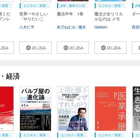
・実用
ビジネス・実用
少年・青年マンガ
ビジネス・実用
少
焼くだ
世界一やさしい
魔法中年 1巻
魔法少女リリカ
ダー
ブンレ
「やりたいこ
ルなのは メモ
と」...
リ...
八木仁平
灰刃ねむみ
魔木
Gakken
西原
し読み
試し読み
試し読み
試し読み
・経済
・実用
ビジネス・実用
ビジネス・実用
ビジネス・実用
ビ