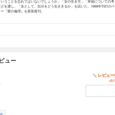
ということを忘れてはいないでしょうか」「女の生き方」「幸福についての考
などを通し、「女として、自分をどう生ききるか」を説いた、1968年刊行のベ
ラー『愛の倫理』を新装復刊。
ビュー
＼ レビュ
※購
る