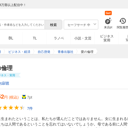
8万冊以上配信中！
Get!
セーフサーチ 中
来店pt
閲覧履
ビジネス
BL
TL
ラノベ
小説・文芸
実用
用
ビジネス・経済
自己啓発
青春出版社
愛の倫理
の倫理
ジネス・実用
内寂聴
52
円 (税込)
7
pt
7件
に生まれたということは、私たちが選んだことではありません。女に生まれる
たちは人間であるということを忘れてはいないでしょうか。母である前に人間