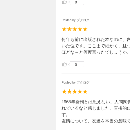
0
Posted by
ブクログ
何年も前に出版された本なのに、
いた位です。ここまで細かく、且
ほどな～と何度言ったでしょうか
0
Posted by
ブクログ
1968年発刊とは思えない、人間
れているなと感じました。直接的
す。
友情について、友達を本当の意味