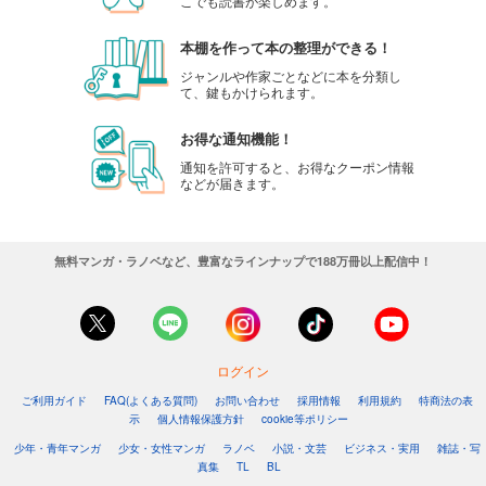
こでも読書が楽しめます。
本棚を作って本の整理ができる！
ジャンルや作家ごとなどに本を分類し
て、鍵もかけられます。
お得な通知機能！
通知を許可すると、お得なクーポン情報
などが届きます。
無料マンガ・ラノベなど、豊富なラインナップで188万冊以上配信中！
ログイン
ご利用ガイド
FAQ(よくある質問)
お問い合わせ
採用情報
利用規約
特商法の表
示
個人情報保護方針
cookie等ポリシー
少年・青年マンガ
少女・女性マンガ
ラノベ
小説・文芸
ビジネス・実用
雑誌・写
真集
TL
BL