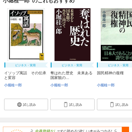
小堀桂一郎 のこれもおすすめ
ビジネス・実用
ビジネス・実用
ビジネス・実用
イソップ寓話 その伝承
奪はれた歴史 未来ある
国民精神の復権
と変容
国家観の...
小堀桂一郎
小堀桂一郎
小堀桂一郎
試し読み
試し読み
試し読み