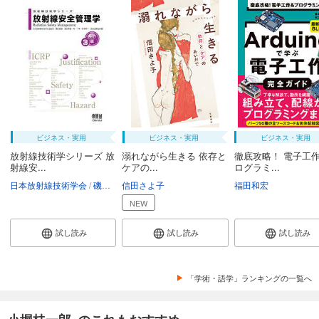
ビジネス・実用
ビジネス・実用
ビジネス・実用
放射線技術学シリーズ 放
溺れながら生きる 依存と
徹底攻略！ 電子工作
射線安...
ケアの...
ログラミ...
日本放射線技術学会
磯辺智範
信田さよ子
清水秀雄
南一幸
鈴木昇一
福田和宏
西谷源展
NEW
試し読み
試し読み
試し読み
「学術・語学」ランキングの一覧へ