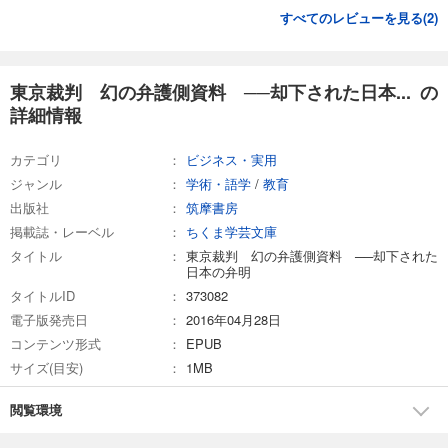
すべてのレビューを見る(
2
)
東京裁判 幻の弁護側資料 ──却下された日本... の
詳細情報
カテゴリ
ビジネス・実用
ジャンル
学術・語学
/
教育
出版社
筑摩書房
掲載誌・レーベル
ちくま学芸文庫
タイトル
東京裁判 幻の弁護側資料 ──却下された
日本の弁明
タイトルID
373082
電子版発売日
2016年04月28日
コンテンツ形式
EPUB
サイズ(目安)
1MB
閲覧環境