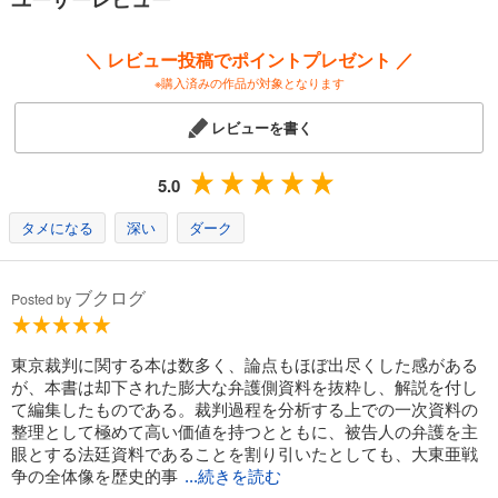
＼ レビュー投稿でポイントプレゼント ／
※購入済みの作品が対象となります
レビューを書く
5.0
タメになる
深い
ダーク
ブクログ
Posted by
東京裁判に関する本は数多く、論点もほぼ出尽くした感がある
が、本書は却下された膨大な弁護側資料を抜粋し、解説を付し
て編集したものである。裁判過程を分析する上での一次資料の
整理として極めて高い価値を持つとともに、被告人の弁護を主
眼とする法廷資料であることを割り引いたとしても、大東亜戦
争の全体像を歴史的事
...続きを読む