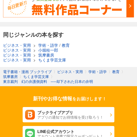
同じジャンルの本を探す
ビジネス・実用
>
学術・語学
/
教育
ビジネス・実用
>
小堀桂一郎
ビジネス・実用
>
筑摩書房
ビジネス・実用
>
ちくま学芸文庫
電子書籍・漫画 ブックライブ
〉
ビジネス・実用
〉
学術・語学
〉
教育
〉
筑摩書房
〉
ちくま学芸文庫
〉
東京裁判 幻の弁護側資料 ──却下された日本の弁明
新刊やお得な情報
をお届けします！
ブックライブアプリ
アプリの通知でお得情報を受け取ろう！
LINE公式アカウント
アカウント連携で限定クーポンゲット！