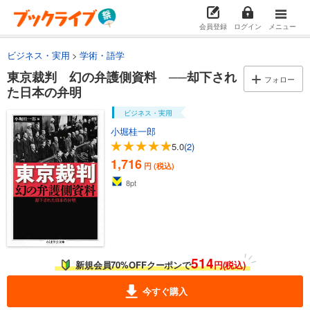
会員登録
ログイン
メニュー
ビジネス・実用
学術・語学
東京裁判 幻の弁護側資料 ──却下され
フォロー
た日本の弁明
ビジネス・実用
小堀桂一郎
5.0
(2)
1,716
円 (税込)
8
pt
514
新規会員70%OFFクーポンで
円(税込)
今すぐ購入