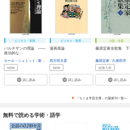
ビジネス・実用
ビジネス・実用
小説・文芸
パルチザンの理論 ――
漫画原論
藤原定家全歌集 下
政治的な...
カール・シュミット
新田邦夫
四方田犬彦
藤原定家
久保田淳
NEW
NEW
続巻入荷
試し読み
試し読み
試し読み
「ちくま学芸文庫」の最新刊一覧へ
無料で読める学術・語学