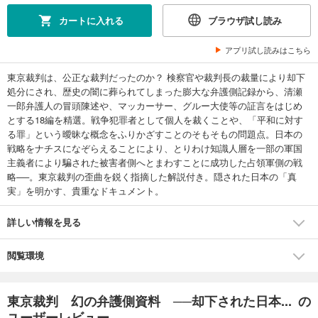
カートに入れる
ブラウザ試し読み
アプリ試し読みはこちら
東京裁判は、公正な裁判だったのか？ 検察官や裁判長の裁量により却下
処分にされ、歴史の闇に葬られてしまった膨大な弁護側記録から、清瀬
一郎弁護人の冒頭陳述や、マッカーサー、グルー大使等の証言をはじめ
とする18編を精選。戦争犯罪者として個人を裁くことや、「平和に対す
る罪」という曖昧な概念をふりかざすことのそもそもの問題点。日本の
戦略をナチスになぞらえることにより、とりわけ知識人層を一部の軍国
主義者により騙された被害者側へとまわすことに成功した占領軍側の戦
略──。東京裁判の歪曲を鋭く指摘した解説付き。隠された日本の「真
実」を明かす、貴重なドキュメント。
詳しい情報を見る
閲覧環境
東京裁判 幻の弁護側資料 ──却下された日本... の
ユーザーレビュー