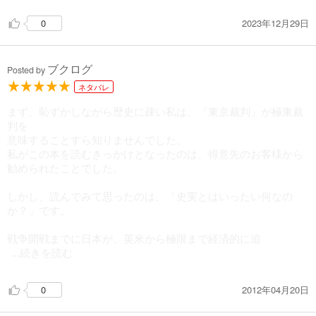
2023年12月29日
0
ブクログ
Posted by
ネタバレ
まず、恥ずかしながら歴史に疎い私は、「東京裁判」が極東裁
判を
意味することすら知りませんでした。
私がこの本を読むきっかけとなったのは、得意先のお客様から
勧められたことでした。
しかし、読んでみて思ったのは、「史実とはいったい何なの
か？」です。
戦争開戦までに日本が、英米から極限まで経済的に追
...続きを読む
2012年04月20日
0