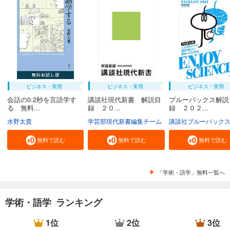
ビジネス・実用
ビジネス・実用
ビジネス・実用
会話の0.2秒を言語学す
講談社現代新書 解説目
ブルーバックス解説
る 無料...
録 ２０...
録 ２０２...
水野太貴
学芸部現代新書編集チーム
講談社ブルーバック
無料で読む
無料で読む
無料で読む
「学術・語学」無料一覧へ
学術・語学 ランキング
1位
2位
3位