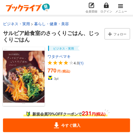
会員登録
ログイン
メニュー
ビジネス・実用
暮らし・健康・美容
サルビア給食室のさっくりごはん、じっ
フォロー
くりごはん
ビジネス・実用
ワタナベマキ
4.0
(1)
770
円 (税込)
3
pt
231
新規会員70%OFFクーポンで
円(税込)
今すぐ購入