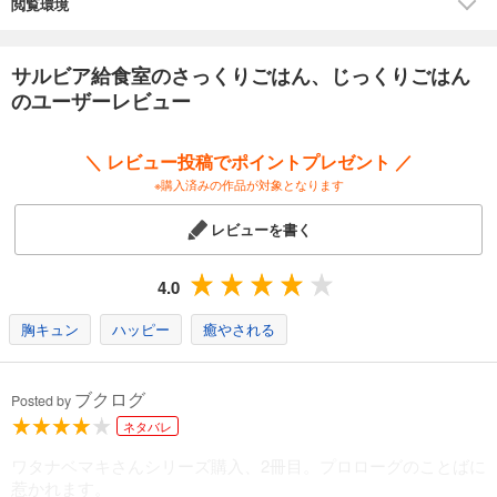
【さっくりごはん】
閲覧環境
素材の組み合わせ方や調味料づかいに工夫をして、
旬の食材を手早くカンタンに、でもとびきりおいしく
変身させる料理のこと。忙しい毎日や、時間のないときに。
サルビア給食室のさっくりごはん、じっくりごはん
→たとえば
のユーザーレビュー
・アスパラとあさりの蒸し煮
・春キャベツと厚揚げのピーナッツソースあえ
・豚肉とレタスのトウチ炒め
＼ レビュー投稿でポイントプレゼント ／
・きゅうりとみょうがの冷たい梅スープ
※購入済みの作品が対象となります
・ほたるいかとトマトのカッペリーニ
・きのことブルーチーズの香ばし焼き
レビューを書く
・チコリといちじくのサラダ
・たらとじゃがいもの塩バター煮
4.0
・にんじんと厚揚げのビビンパ ......など
胸キュン
ハッピー
癒やされる
【じっくりごはん】
お鍋でコトコト煮込んだり、ひと晩漬け込んでおいたり。
普段はなかなかできない、時間と手間をたっぷりかけた
ブクログ
料理のこと。特に、体も心もゆとりのある休みの日におすすめ。
Posted by
→たとえば
ネタバレ
・鶏ハム
ワタナベマキさんシリーズ購入、2冊目。プロローグのことばに
・金時豆とラム肉の煮込み
惹かれます。
・白いんげん豆と骨つきもも肉の煮込み