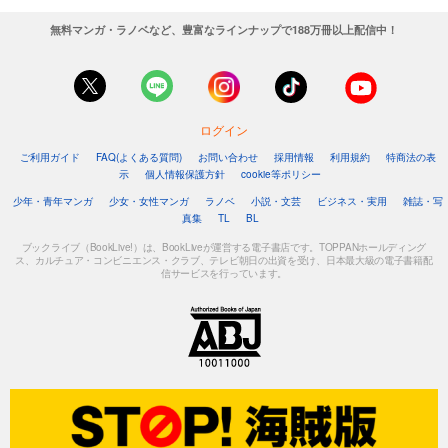
無料マンガ・ラノベなど、豊富なラインナップで188万冊以上配信中！
ログイン
ご利用ガイド
FAQ(よくある質問)
お問い合わせ
採用情報
利用規約
特商法の表
示
個人情報保護方針
cookie等ポリシー
少年・青年マンガ
少女・女性マンガ
ラノベ
小説・文芸
ビジネス・実用
雑誌・写
真集
TL
BL
ブックライブ（BookLive!）は、BookLiveが運営する電子書店です。TOPPANホールディング
ス、カルチュア・コンビニエンス・クラブ、テレビ朝日の出資を受け、日本最大級の電子書籍配
信サービスを行っています。