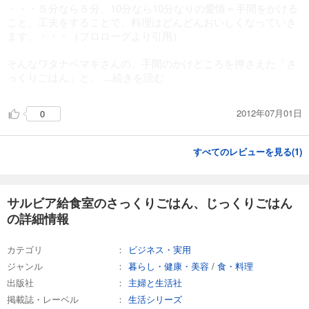
・・・５分なら５分、10分なら10分なりの愛情＝手間をかける
・ドライトマトとマッシュルームのキッシュ
こと、工夫をすることで、料理はどんどんおいしくなっていき
・かぼちゃのニョッキ
ます。・・・（プロローグより引用）
・春雨シュウマイ
・ロースト玉ねぎと干しぶどうのピザ
そんなワタナベマキさんの、手間のかけどころを押さえた「さ
・さばのマリネ焼き ......などなど
っくりごはん」と、
...続きを読む
2012年07月01日
0
すべてのレビューを見る(
1
)
サルビア給食室のさっくりごはん、じっくりごはん
の詳細情報
カテゴリ
ビジネス・実用
ジャンル
暮らし・健康・美容
/
食・料理
出版社
主婦と生活社
掲載誌・レーベル
生活シリーズ