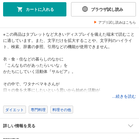
カートに入れる
ブラウザ試し読み
アプリ試し読みはこちら
※この商品はタブレットなど大きいディスプレイを備えた端末で読むこと
に適しています。また、文字だけを拡大することや、文字列のハイライ
ト、検索、辞書の参照、引用などの機能が使用できません。
衣・食・住などの暮らしのなかに
「こんなものがあったらいいな」を
かたちにしていく活動体『サルビア』。
その中で、ワタナベマキさんが
日々の食を大事にしたいという思いから始めた活動が
『サルビア給食室』です。
...続きを読む
この本は手間いらずの“さっくりごはん”と
ダイエット
専門料理
料理その他
時間がおいしくしてくれる“じっくりごはん”が満載。シリーズ第３弾。
詳しい情報を見る
撮影：田辺わかな 主婦と生活社刊