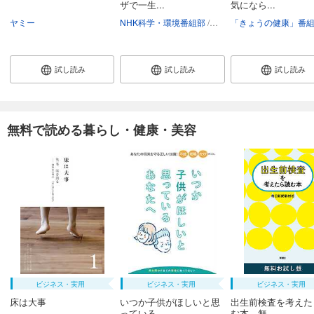
ザで一生...
気になら...
ヤミー
NHK科学・環境番組部
主婦と生活社「NHKガッテ
試し読み
試し読み
試し読み
無料で読める暮らし・健康・美容
ビジネス・実用
ビジネス・実用
ビジネス・実用
床は大事
いつか子供がほしいと思
出生前検査を考えた
っている...
む本 無...