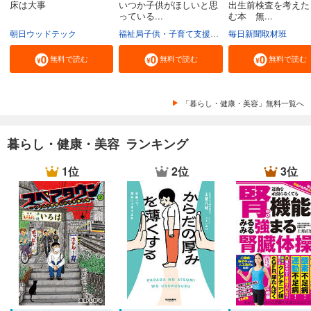
床は大事
いつか子供がほしいと思
出生前検査を考えた
っている...
む本 無...
朝日ウッドテック
福祉局子供・子育て支援部家庭支援課
毎日新聞取材班
東京都
無料で読む
無料で読む
無料で読む
「暮らし・健康・美容」無料一覧へ
暮らし・健康・美容 ランキング
1位
2位
3位