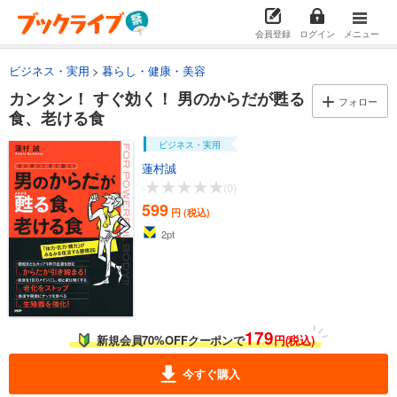
会員登録
ログイン
メニュー
ビジネス・実用
暮らし・健康・美容
カンタン！ すぐ効く！ 男のからだが甦る
フォロー
食、老ける食
ビジネス・実用
蓮村誠
-
(0)
599
円 (税込)
2
pt
179
新規会員70%OFFクーポンで
円(税込)
今すぐ購入