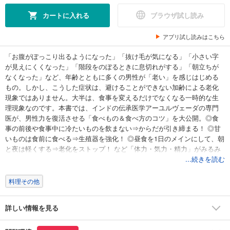
カートに入れる
ブラウザ試し読み
アプリ試し読みはこちら
「お腹がぽっこり出るようになった」「抜け毛が気になる」「小さい字
が見えにくくなった」「階段をのぼるときに息切れがする」「朝立ちが
なくなった」など、年齢とともに多くの男性が「老い」を感じはじめる
もの。しかし、こうした症状は、避けることができない加齢による老化
現象ではありません。大半は、食事を変えるだけでなくなる一時的な生
理現象なのです。本書では、インドの伝承医学アーユルヴェーダの専門
医が、男性力を復活させる「食べもの＆食べ方のコツ」を大公開。◎食
事の前後や食事中に冷たいものを飲まない⇒からだが引き締まる！ ◎甘
いものは食前に食べる⇒生殖器を強化！ ◎昼食を1日のメインにして、朝
と夜は軽くする⇒老化をストップ！ など「体力・気力・精力」がみるみ
る復活する方法満載。
...続きを読む
料理その他
詳しい情報を見る