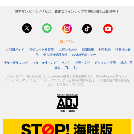
無料マンガ・ラノベなど、豊富なラインナップで188万冊以上配信中！
ログイン
ご利用ガイド
FAQ(よくある質問)
お問い合わせ
採用情報
利用規約
特商法の表
示
個人情報保護方針
cookie等ポリシー
少年・青年マンガ
少女・女性マンガ
ラノベ
小説・文芸
ビジネス・実用
雑誌・写
真集
TL
BL
ブックライブ（BookLive!）は、BookLiveが運営する電子書店です。TOPPANホールディング
ス、カルチュア・コンビニエンス・クラブ、テレビ朝日の出資を受け、日本最大級の電子書籍配
信サービスを行っています。