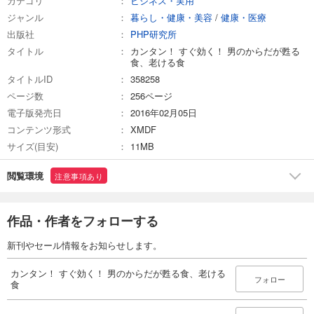
カテゴリ
ビジネス・実用
ジャンル
暮らし・健康・美容
/
健康・医療
出版社
PHP研究所
タイトル
カンタン！ すぐ効く！ 男のからだが甦る
食、老ける食
タイトルID
358258
ページ数
256ページ
電子版発売日
2016年02月05日
コンテンツ形式
XMDF
サイズ(目安)
11MB
閲覧環境
注意事項あり
作品・作者をフォローする
新刊やセール情報をお知らせします。
カンタン！ すぐ効く！ 男のからだが甦る食、老ける
フォロー
食