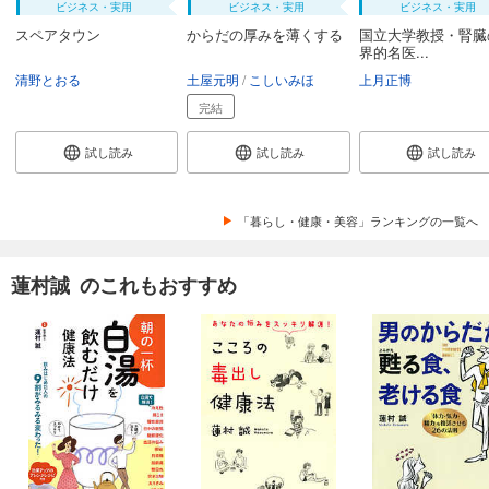
ビジネス・実用
ビジネス・実用
ビジネス・実用
スペアタウン
からだの厚みを薄くする
国立大学教授・腎臓
界的名医...
清野とおる
土屋元明
こしいみほ
上月正博
完結
試し読み
試し読み
試し読み
「暮らし・健康・美容」ランキングの一覧へ
蓮村誠 のこれもおすすめ