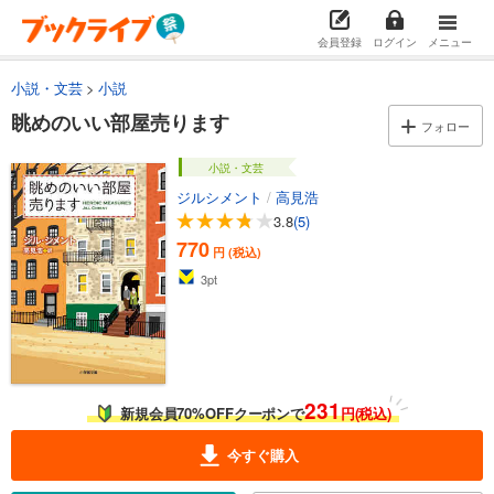
会員登録
ログイン
メニュー
小説・文芸
小説
眺めのいい部屋売ります
フォロー
小説・文芸
ジルシメント
/
高見浩
3.8
(5)
770
円 (税込)
3
pt
231
新規会員70%OFFクーポンで
円(税込)
今すぐ購入