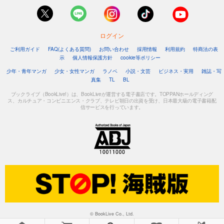
ログイン
ご利用ガイド
FAQ(よくある質問)
お問い合わせ
採用情報
利用規約
特商法の表
示
個人情報保護方針
cookie等ポリシー
少年・青年マンガ
少女・女性マンガ
ラノベ
小説・文芸
ビジネス・実用
雑誌・写
真集
TL
BL
ブックライブ（BookLive!）は、BookLiveが運営する電子書店です。TOPPANホールディング
ス、カルチュア・コンビニエンス・クラブ、テレビ朝日の出資を受け、日本最大級の電子書籍配
信サービスを行っています。
© BookLive Co., Ltd.