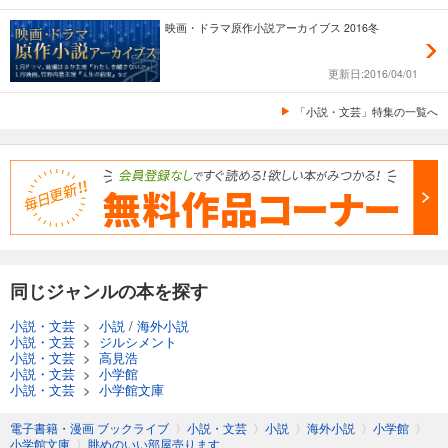
映画・ドラマ原作小説アーカイブス 2016冬
更新日:2016/04/01
「小説・文芸」特集の一覧へ
同じジャンルの本を探す
小説・文芸
>
小説
/
海外小説
小説・文芸
>
ジルシメント
小説・文芸
>
高見浩
小説・文芸
>
小学館
小説・文芸
>
小学館文庫
電子書籍・漫画 ブックライブ
〉
小説・文芸
〉
小説
〉
海外小説
〉
小学館
〉
小学館文庫
〉
眺めのいい部屋売ります