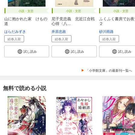
小説・文芸
小説・文芸
小説・文芸
山に抱かれた家 けもの
尼子党忠義 北近江合戦
ふくふく書房でお夜
道
心得〈八...
２
はらだみずき
井原忠政
砂川雨路
続巻入荷
続巻入荷
続巻入荷
試し読み
試し読み
試し読み
「小学館文庫」の最新刊一覧へ
無料で読める小説