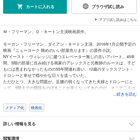
カートに入れる
ブラウザ試し読み
アプリ試し読みはこちら
Ｍ・フリーマン、Ｄ・キートン主演映画原作。
モーガン・フリーマン、ダイアン・キートン主演、2016年1月公開予定の
映画『ニューヨーク 眺めのいい部屋売ります』の原作小説。
NYイースト・ヴィレッジに建つエレベーター無しの古いアパート。45年
間、5階の部屋に住み続ける画家のアレックスと元教師のルースは、子ど
もには恵まれなかったものの55年間連れ添い、12歳のダックスフント・
ドロシーと幸せで穏やかな日々を送っていた。
ただひとつ、大きな問題が。足腰の弱くなってきた夫婦とドロシーにと
って、5階までの階段をのぼることが辛くなってきたのだ。そこで二人は
住み慣れたこの部屋を売り、エレベーター付きの物件を購入する計画を
...続きを読む
立てた。昔は下町だったイースト・ヴィレッジも今ではおしゃれなエリ
アとなり、二人の部屋にもちょっとした値がつくようになっていた。
メディア化
映画化
ところがアパート内覧会の前日、なんとドロシーが急病に！さらにマン
ハッタンのトンネルの真ん中でテロ騒ぎが勃発。緊急手術が必要になっ
詳しい情報を見る
たドロシーの容態は？テロの動きは？そして不動産交渉の行方は？
夫婦と愛犬が直面した危機と彼らの絆を描く、スリリングでチャーミン
グなハートフル・コメディ。
閲覧環境