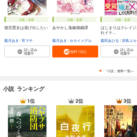
小説・文芸
小説・文芸
小説・文芸
後宮悪女は逃げ出したい
あやかし鬼嫁婚姻譚
はじまりはクレイジ
れイケ...
朧月あき
宵マチ
朧月あき
セカイメグル
森田あひる
冴島ユカ
試し読み
試し読み
無料で読む
増量中
増量中
「小説」無料一覧へ
小説 ランキング
1位
2位
3位