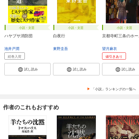
小説・文芸
小説・文芸
小説・文芸
ハヤブサ消防団
白夜行
京都寺町三条のホー
池井戸潤
東野圭吾
望月麻衣
続巻入荷
値引きあり
試し読み
試し読み
試し読み
「小説」ランキングの一覧へ
作者のこれもおすすめ