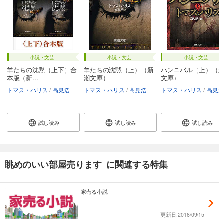
小説・文芸
小説・文芸
小説・文芸
羊たちの沈黙（上下）合
羊たちの沈黙（上）（新
ハンニバル（上）（
本版（新...
潮文庫）
文庫）
トマス・ハリス
高見浩
トマス・ハリス
高見浩
トマス・ハリス
高見
試し読み
試し読み
試し読み
眺めのいい部屋売ります に関連する特集
家売る小説
更新日:2016/09/15