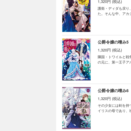
1,320円 (税込)
護衛・ディダも戻り
た。そんな中、アカ
公爵令嬢の嗜み5
1,320円 (税込)
隣国・トワイルと戦
の元に、第一王子ア
公爵令嬢の嗜み6
1,320円 (税込)
その少女には剣を持
イリスの母であり、