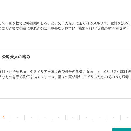
して、剣を捨て政略結婚をしろ」と、父・ガゼルに迫られるメルリス。覚悟を決め
臨んだ彼女の前に現れたのは、意外な人物で!? 秘められた“英雄の物語”第２弾！
 公爵夫人の嗜み
注目され始める頃、タスメリア王国は再び戦争の危機に直面し!? メルリスが駆け
切なものを守る覚悟を描くシリーズ、堂々の完結巻! アイリスたちのその後も収録
1
・
・
・
・
・
・
・
・
・