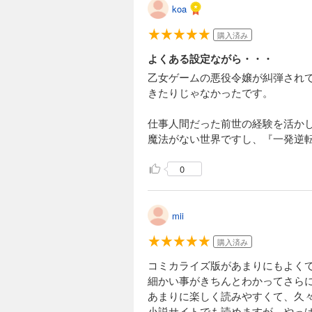
koa
購入済み
よくある設定ながら・・・
乙女ゲームの悪役令嬢が糾弾され
きたりじゃなかったです。
仕事人間だった前世の経験を活か
魔法がない世界ですし、『一発逆
0
mii
購入済み
コミカライズ版があまりにもよく
細かい事がきちんとわかってさら
あまりに楽しく読みやすくて、久々
小説サイトでも読めますが、やっ