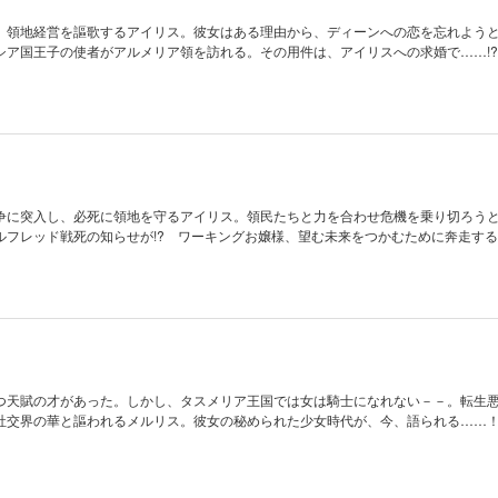
、領地経営を謳歌するアイリス。彼女はある理由から、ディーンへの恋を忘れよう
シア国王子の使者がアルメリア領を訪れる。その用件は、アイリスへの求婚で……!?
争に突入し、必死に領地を守るアイリス。領民たちと力を合わせ危機を乗り切ろう
ルフレッド戦死の知らせが!? ワーキングお嬢様、望む未来をつかむために奔走す
つ天賦の才があった。しかし、タスメリア王国では女は騎士になれない－－。転生
社交界の華と謳われるメルリス。彼女の秘められた少女時代が、今、語られる……