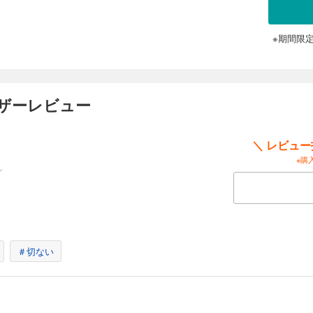
※期間限
ーザーレビュー
＼ レビュ
※購
＃切ない