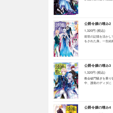
公爵令嬢の嗜み2
1,320円 (税込)
前世の記憶を活かし
をされた身。一生結
公爵令嬢の嗜み3
1,320円 (税込)
教会破門騒ぎを乗り
中、護衛のディダに
公爵令嬢の嗜み4