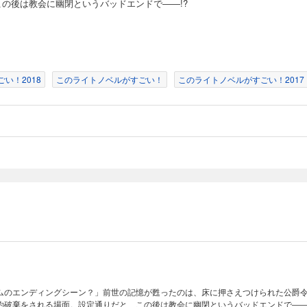
この後は教会に幽閉というバッドエンドで――!?
い！2018
このライトノベルがすごい！
このライトノベルがすごい！2017
ムのエンディングシーン？」前世の記憶が甦ったのは、床に押さえつけられた公爵
約破棄をされる場面。設定通りだと、この後は教会に幽閉というバッドエンドで――