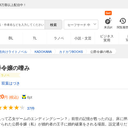
8万冊以上配信中！
Get!
セーフサーチ 中
来店pt
閲覧履
ビジネス
BL
TL
ラノベ
小説・文芸
実用
性向けライトノベル
KADOKAWA
カドカワBOOKS
公爵令嬢の嗜み
爵令嬢の嗜み
ラノベ
/
双葉はづき
20
円 (税込)
6
pt
37件
れって乙女ゲームのエンディングシーン？」前世の記憶が甦ったのは、床に押
けられた公爵令嬢（私）が婚約者の王子に婚約破棄をされる場面。設定通りだ