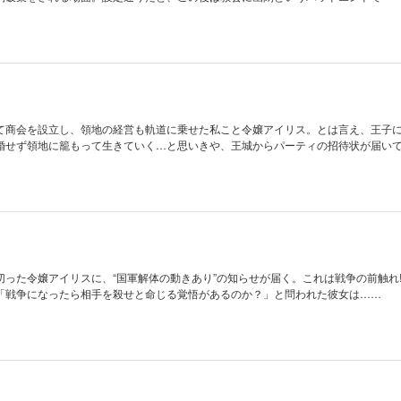
て商会を設立し、領地の経営も軌道に乗せた私こと令嬢アイリス。とは言え、王子
婚せず領地に籠もって生きていく…と思いきや、王城からパーティの招待状が届いて
切った令嬢アイリスに、“国軍解体の動きあり”の知らせが届く。これは戦争の前触れ!
「戦争になったら相手を殺せと命じる覚悟があるのか？」と問われた彼女は……