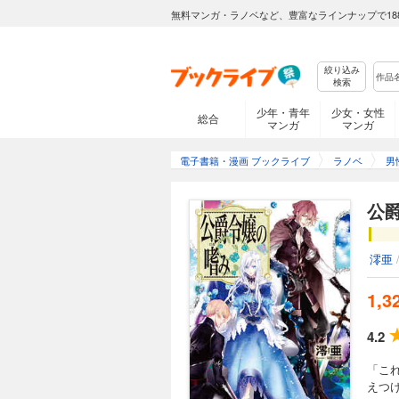
無料マンガ・ラノベなど、豊富なラインナップで18
絞り込み
検索
少年・青年
少女・女性
総合
マンガ
マンガ
電子書籍・漫画 ブックライブ
ラノベ
男
公
澪亜
1,3
4.2
「こ
えつ