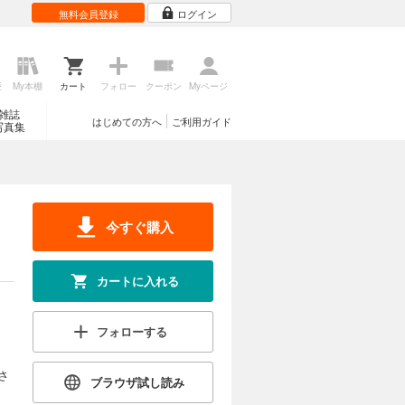
無料会員登録
ログイン
歴
My本棚
カート
フォロー
クーポン
Myページ
雑誌
はじめての方へ
ご利用ガイド
写真集
今すぐ購入
カートに入れる
フォローする
さ
ブラウザ試し読み