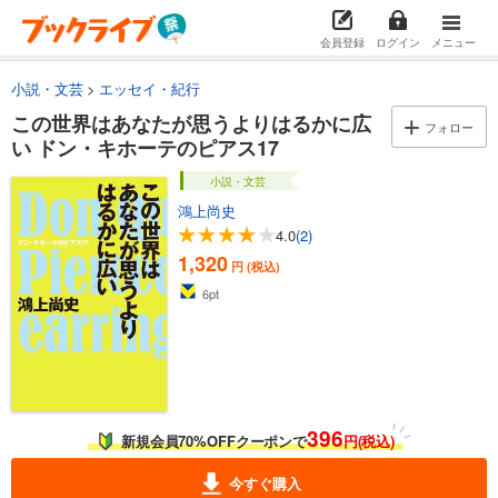
会員登録
ログイン
メニュー
小説・文芸
エッセイ・紀行
この世界はあなたが思うよりはるかに広
フォロー
い ドン・キホーテのピアス17
小説・文芸
鴻上尚史
4.0
(2)
1,320
円 (税込)
6
pt
396
新規会員70%OFFクーポンで
円(税込)
今すぐ購入