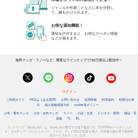
ジャンルや作家ごとなどに本を分類し
て、鍵もかけられます。
お得な通知機能！
通知を許可すると、お得なクーポン情報
などが届きます。
無料マンガ・ラノベなど、豊富なラインナップで188万冊以上配信中！
ログイン
ご利用ガイド
FAQ(よくある質問)
お問い合わせ
採用情報
利用規約
特商法の表
示
個人情報保護方針
cookie等ポリシー
少年・青年マンガ
少女・女性マンガ
ラノベ
小説・文芸
ビジネス・実用
雑誌・写
真集
TL
BL
ブックライブ（BookLive!）は、BookLiveが運営する電子書店です。TOPPANホールディング
ス、カルチュア・コンビニエンス・クラブ、テレビ朝日の出資を受け、日本最大級の電子書籍配
信サービスを行っています。