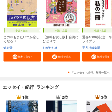
小説・文芸
小説・文芸
小説・文芸
この味もまたいつか恋し
【無料お試し版】台湾に
通巻1000巻記念 
くなる〈...
ひとりで...
ライブラ...
燃え殻
おがたちえ
平凡社編集部
無料で読む
無料で読む
無料で読む
「エッセイ・紀行」無料一覧へ
エッセイ・紀行 ランキング
1位
2位
3位