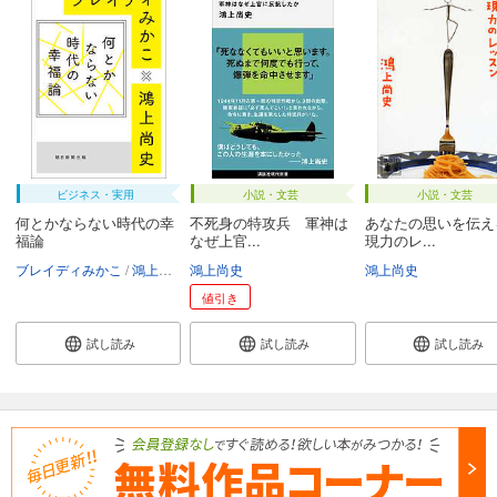
ビジネス・実用
小説・文芸
小説・文芸
何とかならない時代の幸
不死身の特攻兵 軍神は
あなたの思いを伝え
福論
なぜ上官...
現力のレ...
ブレイディみかこ
鴻上尚史
鴻上尚史
鴻上尚史
値引き
試し読み
試し読み
試し読み