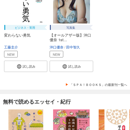
ビジネス・実用
写真集
変わらない勇気
【オールアザー版】沖口
優奈 1st...
工藤圭介
沖口優奈
田中智久
NEW
NEW
試し読み
試し読み
「ＳＰＡ！ＢＯＯＫＳ」の最新刊一覧へ
無料で読めるエッセイ・紀行