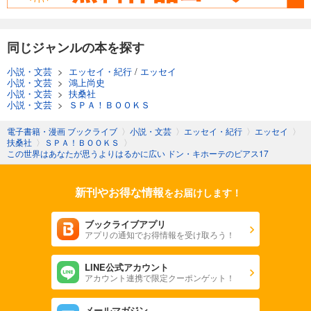
同じジャンルの本を探す
小説・文芸
>
エッセイ・紀行
/
エッセイ
小説・文芸
>
鴻上尚史
小説・文芸
>
扶桑社
小説・文芸
>
ＳＰＡ！ＢＯＯＫＳ
電子書籍・漫画 ブックライブ
〉
小説・文芸
〉
エッセイ・紀行
〉
エッセイ
〉
扶桑社
〉
ＳＰＡ！ＢＯＯＫＳ
〉
この世界はあなたが思うよりはるかに広い ドン・キホーテのピアス17
新刊やお得な情報
をお届けします！
ブックライブアプリ
アプリの通知でお得情報を受け取ろう！
LINE公式アカウント
アカウント連携で限定クーポンゲット！
メールマガジン