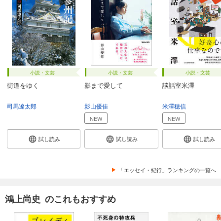
小説・文芸
小説・文芸
小説・文芸
街道をゆく
影まで愛して
談話室米澤
司馬遼太郎
影山優佳
米澤穂信
NEW
NEW
試し読み
試し読み
試し読み
「エッセイ・紀行」ランキングの一覧へ
鴻上尚史 のこれもおすすめ