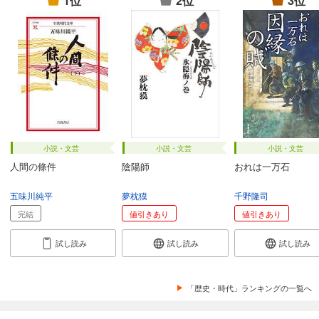
1位
2位
3位
小説・文芸
小説・文芸
小説・文芸
人間の條件
陰陽師
おれは一万石
五味川純平
夢枕獏
千野隆司
完結
値引きあり
値引きあり
試し読み
試し読み
試し読み
「歴史・時代」ランキングの一覧へ