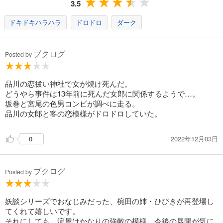
3.5
ドキドキハラハラ
ドロドロ
ダーク
ブクログ
Posted by
品川の恋祓い神社で女が焼け死んだ。
どうやら事件は13年前に死んだ女郎に関係するようで…。
坂巻と宮尾の色男コンビが調べに走る。
品川の女郎と客の恋模様がドロドロしていた。
2022年12月03日
0
ブクログ
Posted by
妖談シリーズでおなじみだった、椀田の姉・ひびきが再登場し
てくれて嬉しいです。
それにしても、淀屋はかなりの強敵の模様。今後の展開が気に