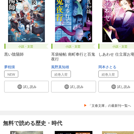
小説・文芸
小説・文芸
小説・文芸
黒い陰陽師
耳袋秘帖 南町奉行と百鬼
しあわせ 仕立屋お
夜行
夢枕獏
風野真知雄
岡本さとる
NEW
続巻入荷
続巻入荷
試し読み
試し読み
試し読み
「文春文庫」の最新刊一覧へ
無料で読める歴史・時代