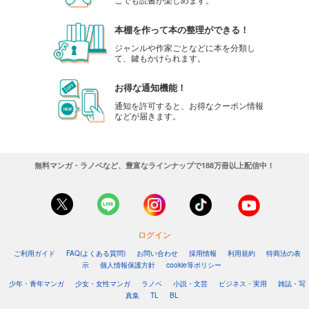
本棚を作って本の整理ができる！
ジャンルや作家ごとなどに本を分類し
て、鍵もかけられます。
お得な通知機能！
通知を許可すると、お得なクーポン情報
などが届きます。
無料マンガ・ラノベなど、豊富なラインナップで188万冊以上配信中！
ログイン
ご利用ガイド
FAQ(よくある質問)
お問い合わせ
採用情報
利用規約
特商法の表
示
個人情報保護方針
cookie等ポリシー
少年・青年マンガ
少女・女性マンガ
ラノベ
小説・文芸
ビジネス・実用
雑誌・写
真集
TL
BL