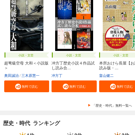
小説・文芸
小説・文芸
小説・文芸
超弩級空母 大和＜小説版
冲方丁歴史小説４作品試
本所おけら長屋【お
＞
し読み合...
読み版・...
奥田誠治
三木原慧一
冲方丁
畠山健二
無料で読む
無料で読む
無料で読む
「歴史・時代」無料一覧へ
歴史・時代 ランキング