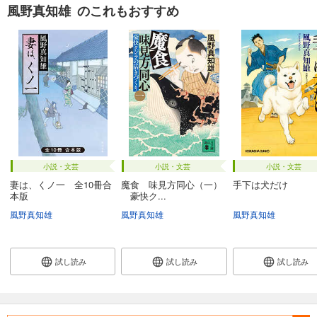
風野真知雄 のこれもおすすめ
小説・文芸
小説・文芸
小説・文芸
妻は、くノ一 全10冊合
魔食 味見方同心（一）
手下は犬だけ
本版
豪快ク...
風野真知雄
風野真知雄
風野真知雄
試し読み
試し読み
試し読み