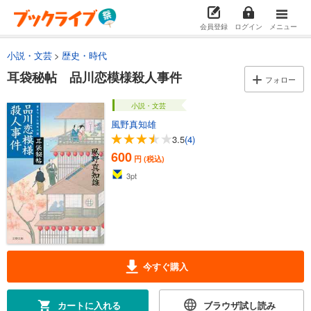
会員登録
ログイン
メニュー
小説・文芸
歴史・時代
耳袋秘帖 品川恋模様殺人事件
フォロー
小説・文芸
風野真知雄
3.5
(4)
600
円 (税込)
3
pt
今すぐ購入
カートに入れる
ブラウザ試し読み