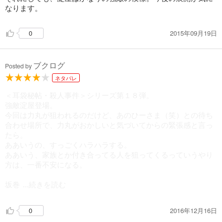
なります。
2015年09月19日
0
ブクログ
Posted by
ネタバレ
＜耳袋秘帖・殺人事件＞シリーズ第１８弾。
強敵淀屋登場。
今回は力丸が狙われるのだけど、あのひーさま（笑）との待ち
合わせ場所で、力丸がおかしいと気づいてからの緊張感と言っ
たら。
ああいうの、すっごくハラハラする。
ああいう、家族とか付き合ってる人を狙ってくるっていうやり
方は、一番不安になる。
坂巻
...続きを読む
2016年12月16日
0