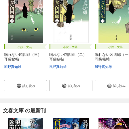
小説・文芸
小説・文芸
小説・文芸
眠れない凶四郎（三）
眠れない凶四郎（二）
眠れない凶四郎（
耳袋秘帖
耳袋秘帖
耳袋秘帖
風野真知雄
風野真知雄
風野真知雄
試し読み
試し読み
試し読み
文春文庫 の最新刊